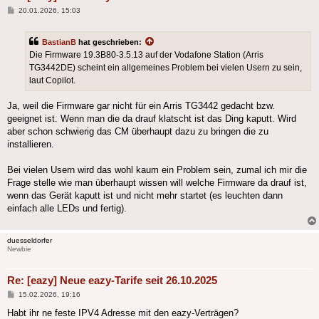
Beitrag
20.01.2026, 15:03
BastianB
hat geschrieben:
Die Firmware 19.3B80‑3.5.13 auf der Vodafone Station (Arris
TG3442DE) scheint ein allgemeines Problem bei vielen Usern zu sein,
laut Copilot.
Ja, weil die Firmware gar nicht für ein Arris TG3442 gedacht bzw.
geeignet ist. Wenn man die da drauf klatscht ist das Ding kaputt. Wird
aber schon schwierig das CM überhaupt dazu zu bringen die zu
installieren.
Bei vielen Usern wird das wohl kaum ein Problem sein, zumal ich mir die
Frage stelle wie man überhaupt wissen will welche Firmware da drauf ist,
wenn das Gerät kaputt ist und nicht mehr startet (es leuchten dann
einfach alle LEDs und fertig).
duesseldorfer
Newbie
Re: [eazy] Neue eazy-Tarife seit 26.10.2025
Beitrag
15.02.2026, 19:16
Habt ihr ne feste IPV4 Adresse mit den eazy-Verträgen?