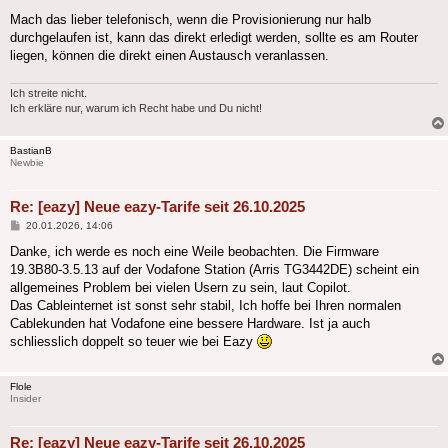
Mach das lieber telefonisch, wenn die Provisionierung nur halb
durchgelaufen ist, kann das direkt erledigt werden, sollte es am Router
liegen, können die direkt einen Austausch veranlassen.
Ich streite nicht.
Ich erkläre nur, warum ich Recht habe und Du nicht!
BastianB
Newbie
Re: [eazy] Neue eazy-Tarife seit 26.10.2025
Beitrag
20.01.2026, 14:06
Danke, ich werde es noch eine Weile beobachten. Die Firmware
19.3B80‑3.5.13 auf der Vodafone Station (Arris TG3442DE) scheint ein
allgemeines Problem bei vielen Usern zu sein, laut Copilot.
Das Cableinternet ist sonst sehr stabil, Ich hoffe bei Ihren normalen
Cablekunden hat Vodafone eine bessere Hardware. Ist ja auch
schliesslich doppelt so teuer wie bei Eazy
Flole
Insider
Re: [eazy] Neue eazy-Tarife seit 26.10.2025