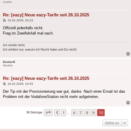
Insider
Re: [eazy] Neue eazy-Tarife seit 26.10.2025
Beitrag
15.02.2026, 20:23
Offiziell jedenfalls nicht.
Frag im Zweifelsfall mal nach.
Ich streite nicht.
Ich erkläre nur, warum ich Recht habe und Du nicht!
BastianB
Newbie
Re: [eazy] Neue eazy-Tarife seit 26.10.2025
Beitrag
16.02.2026, 10:53
Der Tip mit der Provisionierung war gut, danke. Nach einer Email ist das
Problem mit der VodafoneStation nicht mehr aufgetreten.
Seite
10
von
10
1
6
7
8
9
10
Vorherige
98 Beiträge
…
Gehe zu