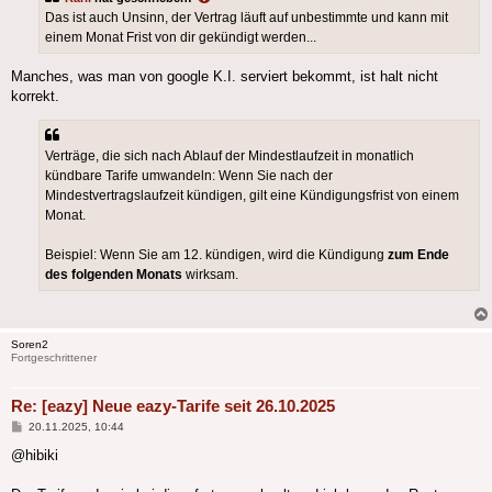
Das ist auch Unsinn, der Vertrag läuft auf unbestimmte und kann mit
einem Monat Frist von dir gekündigt werden...
Manches, was man von google K.I. serviert bekommt, ist halt nicht
korrekt.
Verträge, die sich nach Ablauf der Mindestlaufzeit in monatlich
kündbare Tarife umwandeln: Wenn Sie nach der
Mindestvertragslaufzeit kündigen, gilt eine Kündigungsfrist von einem
Monat.
Beispiel: Wenn Sie am 12. kündigen, wird die Kündigung
zum Ende
des folgenden Monats
wirksam.
Soren2
Fortgeschrittener
Re: [eazy] Neue eazy-Tarife seit 26.10.2025
Beitrag
20.11.2025, 10:44
@hibiki