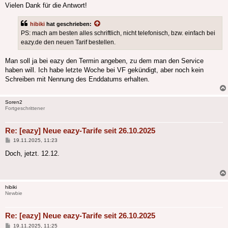
Vielen Dank für die Antwort!
hibiki
hat geschrieben:
PS: mach am besten alles schriftlich, nicht telefonisch, bzw. einfach bei
eazy.de den neuen Tarif bestellen.
Man soll ja bei eazy den Termin angeben, zu dem man den Service
haben will. Ich habe letzte Woche bei VF gekündigt, aber noch kein
Schreiben mit Nennung des Enddatums erhalten.
Soren2
Fortgeschrittener
Re: [eazy] Neue eazy-Tarife seit 26.10.2025
Beitrag
19.11.2025, 11:23
Doch, jetzt. 12.12.
hibiki
Newbie
Re: [eazy] Neue eazy-Tarife seit 26.10.2025
Beitrag
19.11.2025, 11:25