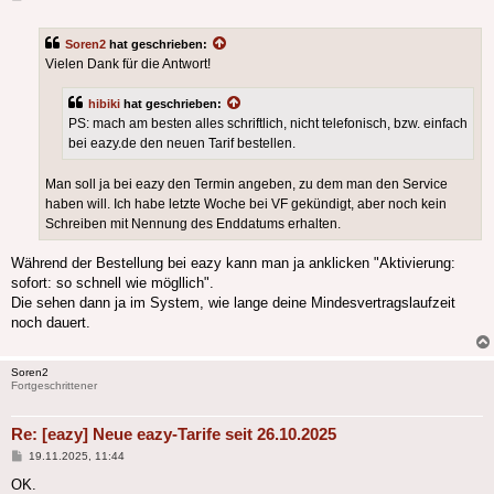
Soren2
hat geschrieben:
Vielen Dank für die Antwort!
hibiki
hat geschrieben:
PS: mach am besten alles schriftlich, nicht telefonisch, bzw. einfach
bei eazy.de den neuen Tarif bestellen.
Man soll ja bei eazy den Termin angeben, zu dem man den Service
haben will. Ich habe letzte Woche bei VF gekündigt, aber noch kein
Schreiben mit Nennung des Enddatums erhalten.
Während der Bestellung bei eazy kann man ja anklicken "Aktivierung:
sofort: so schnell wie mögllich".
Die sehen dann ja im System, wie lange deine Mindesvertragslaufzeit
noch dauert.
Soren2
Fortgeschrittener
Re: [eazy] Neue eazy-Tarife seit 26.10.2025
Beitrag
19.11.2025, 11:44
OK.