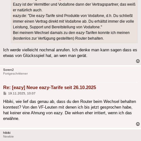
Eazy ist der Vermittler und Vodafone dann der Vertragspartner, das weiß
er natürlich auch.
eazy.de: "Die eazy-Tarife sind Produkte von Vodafone, d.h. Du schließt
immer einen Vertrag direkt mit Vodafone ab. Du erhältst immer die volle
Leistung, Support und Bereitstellung von Vodafone."
Bei meinem Wechsel damals zu den eazy-Tarifen konnte ich meinen
(kostenlos zur Verfügung gestellten) Router behalten.
Ich werde vielleicht nochmal anrufen. Ich denke man kann sagen dass es
etwas von Glücksspiel hat, an wen man gerät.
Soren2
Fortgeschrittener
Re: [eazy] Neue eazy-Tarife seit 26.10.2025
Beitrag
19.11.2025, 10:07
Hibiki, wie lief das genau ab, dass du den Router beim Wechsel behalten
konntest? Von den VF-Leuten mit denen ich bis jetzt gesprochen habe,
hat keiner eine Ahnung von eazy. Die wirken eher irritiert, wenn ich das
erwähne.
hibiki
Newbie