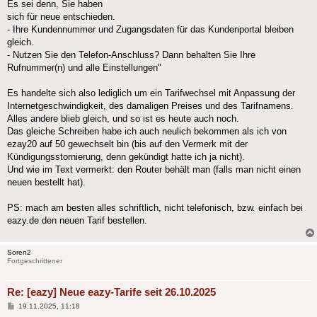
Es sei denn, Sie haben
sich für neue entschieden.
- Ihre Kundennummer und Zugangsdaten für das Kundenportal bleiben
gleich.
- Nutzen Sie den Telefon-Anschluss? Dann behalten Sie Ihre
Rufnummer(n) und alle Einstellungen"
Es handelte sich also lediglich um ein Tarifwechsel mit Anpassung der
Internetgeschwindigkeit, des damaligen Preises und des Tarifnamens.
Alles andere blieb gleich, und so ist es heute auch noch.
Das gleiche Schreiben habe ich auch neulich bekommen als ich von
ezay20 auf 50 gewechselt bin (bis auf den Vermerk mit der
Kündigungsstornierung, denn gekündigt hatte ich ja nicht).
Und wie im Text vermerkt: den Router behält man (falls man nicht einen
neuen bestellt hat).
PS: mach am besten alles schriftlich, nicht telefonisch, bzw. einfach bei
eazy.de den neuen Tarif bestellen.
Soren2
Fortgeschrittener
Re: [eazy] Neue eazy-Tarife seit 26.10.2025
Beitrag
19.11.2025, 11:18