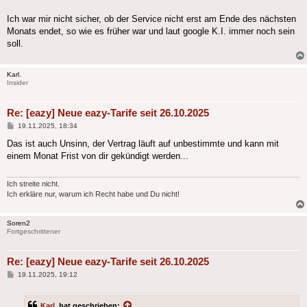
Ich war mir nicht sicher, ob der Service nicht erst am Ende des nächsten
Monats endet, so wie es früher war und laut google K.I. immer noch sein
soll.
Karl.
Insider
Re: [eazy] Neue eazy-Tarife seit 26.10.2025
Beitrag
19.11.2025, 18:34
Das ist auch Unsinn, der Vertrag läuft auf unbestimmte und kann mit
einem Monat Frist von dir gekündigt werden...
Ich streite nicht.
Ich erkläre nur, warum ich Recht habe und Du nicht!
Soren2
Fortgeschrittener
Re: [eazy] Neue eazy-Tarife seit 26.10.2025
Beitrag
19.11.2025, 19:12
Karl.
hat geschrieben: