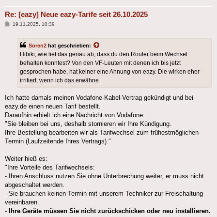
Re: [eazy] Neue eazy-Tarife seit 26.10.2025
Beitrag
19.11.2025, 10:39
Soren2
hat geschrieben:
Hibiki, wie lief das genau ab, dass du den Router beim Wechsel
behalten konntest? Von den VF-Leuten mit denen ich bis jetzt
gesprochen habe, hat keiner eine Ahnung von eazy. Die wirken eher
irritiert, wenn ich das erwähne.
Ich hatte damals meinen Vodafone-Kabel-Vertrag gekündigt und bei
eazy.de einen neuen Tarif bestellt.
Daraufhin erhielt ich eine Nachricht von Vodafone:
"Sie bleiben bei uns, deshalb stornieren wir Ihre Kündigung.
Ihre Bestellung bearbeiten wir als Tarifwechsel zum frühestmöglichen
Termin (Laufzeitende Ihres Vertrags)."
Weiter hieß es:
"Ihre Vorteile des Tarifwechsels:
- Ihren Anschluss nutzen Sie ohne Unterbrechung weiter, er muss nicht
abgeschaltet werden.
- Sie brauchen keinen Termin mit unserem Techniker zur Freischaltung
vereinbaren.
-
Ihre Geräte müssen Sie nicht zurückschicken oder neu installieren.