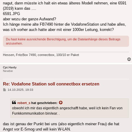
nagut, dann müsste ich halt ein etwas älteres Modell nehmen, eine 6591
(2019) kann das ....
6591.JPG
aber wozu der ganze Aufwand?
Ich hänge meine alte FB7490 hinter die VodafoneStation und habe alles,
was ich vorher auch hatte aber mit einer 1000er Leitung, korrekt?
Du hast keine ausreichende Berechtigung, um die Dateianhänge dieses Beitrags
anzusehen.
Hessen, FritzBox 7490, connectbox, 100/10 er Paket
Cpt.Hardy
Newbie
Re: Vodafone Station soll connectbox ersetzen
Beitrag
14.10.2025, 19:33
robert_s
hat geschrieben:
obwohl ich mir das eigentlich angeschafft habe, weil ich kein Fan von
Funkkommunikation bin/war. .
das ist genau der Punkt bei uns (also eigentlich meiner Frau) die hat
Angst vor E-Smog und will kein W-LAN.