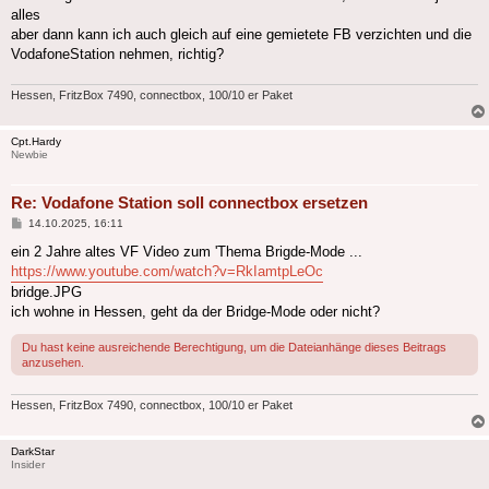
alles
aber dann kann ich auch gleich auf eine gemietete FB verzichten und die
VodafoneStation nehmen, richtig?
Hessen, FritzBox 7490, connectbox, 100/10 er Paket
Cpt.Hardy
Newbie
Re: Vodafone Station soll connectbox ersetzen
Beitrag
14.10.2025, 16:11
ein 2 Jahre altes VF Video zum 'Thema Brigde-Mode ...
https://www.youtube.com/watch?v=RkIamtpLeOc
bridge.JPG
ich wohne in Hessen, geht da der Bridge-Mode oder nicht?
Du hast keine ausreichende Berechtigung, um die Dateianhänge dieses Beitrags
anzusehen.
Hessen, FritzBox 7490, connectbox, 100/10 er Paket
DarkStar
Insider