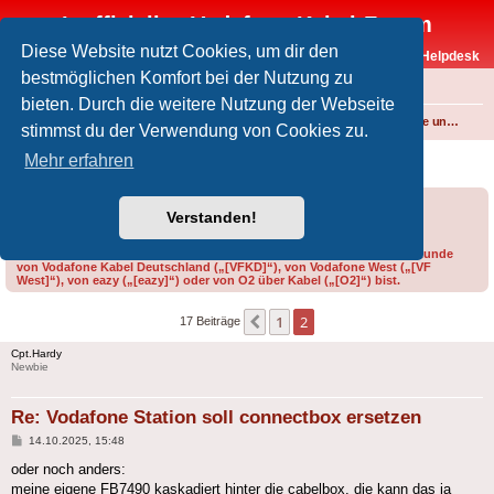
Inoffizielles Vodafone-Kabel-Forum
Diese Website nutzt Cookies, um dir den
Vodafone-Kabel-Helpdesk
bestmöglichen Komfort bei der Nutzung zu
FAQ
bieten. Durch die weitere Nutzung der Webseite
Foren-Übersicht
Internet und Telefon über Kabel
Produkte, Verträge und Allgemeines
stimmst du der Verwendung von Cookies zu.
Vodafone Station soll connectbox ersetzen
Mehr erfahren
Forumsregeln
Forenregeln
Verstanden!
Bitte gib bei der Erstellung eines Threads im Feld „Präfix“ an, ob du Kunde
von Vodafone Kabel Deutschland („[VFKD]“), von Vodafone West („[VF
West]“), von eazy („[eazy]“) oder von O2 über Kabel („[O2]“) bist.
1
2
Vorherige
17 Beiträge
Cpt.Hardy
Newbie
Re: Vodafone Station soll connectbox ersetzen
Beitrag
14.10.2025, 15:48
oder noch anders:
meine eigene FB7490 kaskadiert hinter die cabelbox, die kann das ja