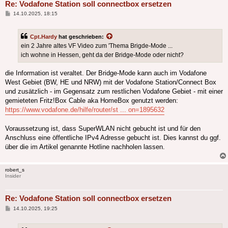
Re: Vodafone Station soll connectbox ersetzen
Beitrag
14.10.2025, 18:15
Cpt.Hardy
hat geschrieben:
ein 2 Jahre altes VF Video zum 'Thema Brigde-Mode ...
ich wohne in Hessen, geht da der Bridge-Mode oder nicht?
die Information ist veraltet. Der Bridge-Mode kann auch im Vodafone
West Gebiet (BW, HE und NRW) mit der Vodafone Station/Connect Box
und zusätzlich - im Gegensatz zum restlichen Vodafone Gebiet - mit einer
gemieteten Fritz!Box Cable aka HomeBox genutzt werden:
https://www.vodafone.de/hilfe/router/st ... on=1895632
Voraussetzung ist, dass SuperWLAN nicht gebucht ist und für den
Anschluss eine öffentliche IPv4 Adresse gebucht ist. Dies kannst du ggf.
über die im Artikel genannte Hotline nachholen lassen.
robert_s
Insider
Re: Vodafone Station soll connectbox ersetzen
Beitrag
14.10.2025, 19:25