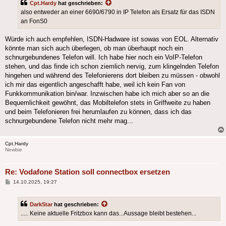
Cpt.Hardy
hat geschrieben:
also entweder an einer 6690/6790 in IP Telefon als Ersatz für das ISDN
an FonS0
Würde ich auch empfehlen, ISDN-Hadware ist sowas von EOL. Alternativ
könnte man sich auch überlegen, ob man überhaupt noch ein
schnurgebundenes Telefon will. Ich habe hier noch ein VoIP-Telefon
stehen, und das finde ich schon ziemlich nervig, zum klingelnden Telefon
hingehen und während des Telefonierens dort bleiben zu müssen - obwohl
ich mir das eigentlich angeschafft habe, weil ich kein Fan von
Funkkommunikation bin/war. Inzwischen habe ich mich aber so an die
Bequemlichkeit gewöhnt, das Mobiltelefon stets in Griffweite zu haben
und beim Telefonieren frei herumlaufen zu können, dass ich das
schnurgebundene Telefon nicht mehr mag...
Cpt.Hardy
Newbie
Re: Vodafone Station soll connectbox ersetzen
Beitrag
14.10.2025, 19:27
DarkStar
hat geschrieben:
..... Keine aktuelle Fritzbox kann das...Aussage bleibt bestehen...