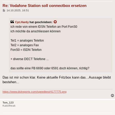
Re: Vodafone Station soll connectbox ersetzen
Beitrag
14.10.2025, 16:51
Cpt.Hardy
hat geschrieben:
ich rede von einem IDSN Telefon an Port FonS0
ich möchte da anschliessen können
Tel1 = analoges Telefon
Tel2 = analoges Fax
FonS0 = ISDN Telefon
+ diverse DECT Telefone ...
das sollte eine FB 6690 oder 6591 doch können, richtig?
Das ist mir schon klar. Keine aktuelle Fritzbox kann das...Aussage bleibt
bestehen...
https://www.dslreports.com/speedtest/4177775.png
Tom_123
Kabelfreak