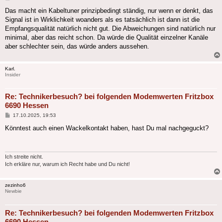
Das macht ein Kabeltuner prinzipbedingt ständig, nur wenn er denkt, das
Signal ist in Wirklichkeit woanders als es tatsächlich ist dann ist die
Empfangsqualität natürlich nicht gut. Die Abweichungen sind natürlich nur
minimal, aber das reicht schon. Da würde die Qualität einzelner Kanäle
aber schlechter sein, das würde anders aussehen.
Karl.
Insider
Re: Technikerbesuch? bei folgenden Modemwerten Fritzbox
6690 Hessen
Beitrag
17.10.2025, 19:53
Könntest auch einen Wackelkontakt haben, hast Du mal nachgeguckt?
Ich streite nicht.
Ich erkläre nur, warum ich Recht habe und Du nicht!
zezinho6
Newbie
Re: Technikerbesuch? bei folgenden Modemwerten Fritzbox
6690 Hessen