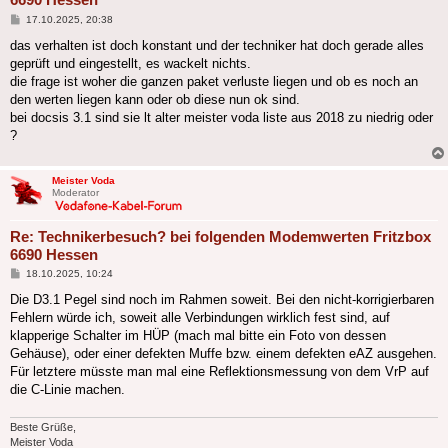
Beitrag
17.10.2025, 20:38
das verhalten ist doch konstant und der techniker hat doch gerade alles
geprüft und eingestellt, es wackelt nichts.
die frage ist woher die ganzen paket verluste liegen und ob es noch an
den werten liegen kann oder ob diese nun ok sind.
bei docsis 3.1 sind sie lt alter meister voda liste aus 2018 zu niedrig oder
?
Meister Voda
Moderator
Re: Technikerbesuch? bei folgenden Modemwerten Fritzbox
6690 Hessen
Beitrag
18.10.2025, 10:24
Die D3.1 Pegel sind noch im Rahmen soweit. Bei den nicht-korrigierbaren
Fehlern würde ich, soweit alle Verbindungen wirklich fest sind, auf
klapperige Schalter im HÜP (mach mal bitte ein Foto von dessen
Gehäuse), oder einer defekten Muffe bzw. einem defekten eAZ ausgehen.
Für letztere müsste man mal eine Reflektionsmessung von dem VrP auf
die C-Linie machen.
Beste Grüße,
Meister Voda