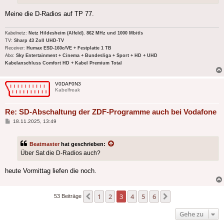
Meine die D-Radios auf TP 77.
Kabelnetz:
Netz Hildesheim (Alfeld). 862 MHz und 1000 Mbit/s
TV:
Sharp 43 Zoll UHD-TV
Receiver:
Humax ESD-160c/VE + Festplatte 1 TB
Abo:
Sky Entertainment + Cinema + Bundesliga + Sport + HD + UHD
Kabelanschluss Comfort HD + Kabel Premium Total
V0DAF0N3
Kabelfreak
Re: SD-Abschaltung der ZDF-Programme auch bei Vodafone
Beitrag
18.11.2025, 13:49
Beatmaster
hat geschrieben:
Über Sat die D-Radios auch?
heute Vormittag liefen die noch.
1
2
3
4
5
6
Vorherige
Nächste
53 Beiträge
Gehe zu