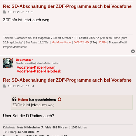
Re: SD-Abschaltung der ZDF-Programme auch bei Vodafone
Beitrag
18.11.2025, 11:52
ZDFinfo ist jetzt auch weg.
Telekom Glasfaser 600 mit MagentaTV Smart Stream / FRITZ!Box 7590 AX | Amazon Prime (zum
20.9. gekündigt) | Sat Astra 19,2°Ost |
Vodafone Kabel
|
DVB-T2 HD
(FTA) |
DAB+
| MagentaMobil
Prepaid Jahrestarif
Beatmaster
Moderator/Helpdesk-Mitarbeiter
Re: SD-Abschaltung der ZDF-Programme auch bei Vodafone
Beitrag
18.11.2025, 11:54
Heiner
hat geschrieben:
ZDFinfo ist jetzt auch weg.
Über Sat die D-Radios auch?
Kabelnetz:
Netz Hildesheim (Alfeld). 862 MHz und 1000 Mbit/s
TV:
Sharp 43 Zoll UHD-TV