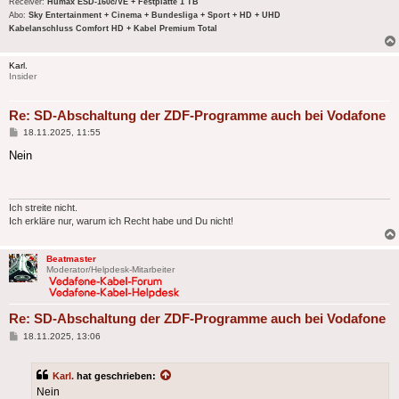
Receiver:
Humax ESD-160c/VE + Festplatte 1 TB
Abo:
Sky Entertainment + Cinema + Bundesliga + Sport + HD + UHD
Kabelanschluss Comfort HD + Kabel Premium Total
Karl.
Insider
Re: SD-Abschaltung der ZDF-Programme auch bei Vodafone
Beitrag
18.11.2025, 11:55
Nein
Ich streite nicht.
Ich erkläre nur, warum ich Recht habe und Du nicht!
Beatmaster
Moderator/Helpdesk-Mitarbeiter
Re: SD-Abschaltung der ZDF-Programme auch bei Vodafone
Beitrag
18.11.2025, 13:06
Karl.
hat geschrieben:
Nein