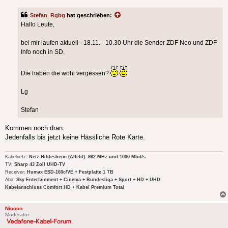
Stefan_Rgbg
hat geschrieben:
Hallo Leute,
bei mir laufen aktuell - 18.11. - 10.30 Uhr die Sender ZDF Neo und ZDF
Info noch in SD.
Die haben die wohl vergessen?
Lg
Stefan
Kommen noch dran.
Jedenfalls bis jetzt keine Hässliche Rote Karte.
Kabelnetz:
Netz Hildesheim (Alfeld). 862 MHz und 1000 Mbit/s
TV:
Sharp 43 Zoll UHD-TV
Receiver:
Humax ESD-160c/VE + Festplatte 1 TB
Abo:
Sky Entertainment + Cinema + Bundesliga + Sport + HD + UHD
Kabelanschluss Comfort HD + Kabel Premium Total
Nicoco
Moderator