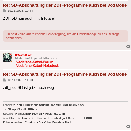
Re: SD-Abschaltung der ZDF-Programme auch bei Vodafone
Beitrag
18.11.2025, 10:44
ZDF SD nun auch mit Infotafel
Du hast keine ausreichende Berechtigung, um die Dateianhänge dieses Beitrags
anzusehen.
Beatmaster
Moderator/Helpdesk-Mitarbeiter
Re: SD-Abschaltung der ZDF-Programme auch bei Vodafone
Beitrag
18.11.2025, 11:00
zdf_neo SD ist jetzt auch weg.
Kabelnetz:
Netz Hildesheim (Alfeld). 862 MHz und 1000 Mbit/s
TV:
Sharp 43 Zoll UHD-TV
Receiver:
Humax ESD-160c/VE + Festplatte 1 TB
Abo:
Sky Entertainment + Cinema + Bundesliga + Sport + HD + UHD
Kabelanschluss Comfort HD + Kabel Premium Total