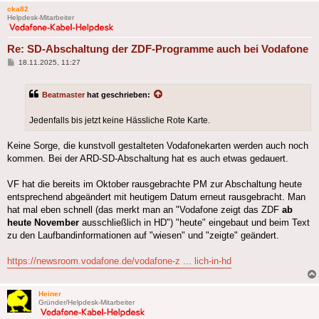
cka82
Helpdesk-Mitarbeiter
Re: SD-Abschaltung der ZDF-Programme auch bei Vodafone
Beitrag
18.11.2025, 11:27
Beatmaster
hat geschrieben:
Jedenfalls bis jetzt keine Hässliche Rote Karte.
Keine Sorge, die kunstvoll gestalteten Vodafonekarten werden auch noch
kommen. Bei der ARD-SD-Abschaltung hat es auch etwas gedauert.
VF hat die bereits im Oktober rausgebrachte PM zur Abschaltung heute
entsprechend abgeändert mit heutigem Datum erneut rausgebracht. Man
hat mal eben schnell (das merkt man an "Vodafone zeigt das ZDF
ab
heute November
ausschließlich in HD") "heute" eingebaut und beim Text
zu den Laufbandinformationen auf "wiesen" und "zeigte" geändert.
https://newsroom.vodafone.de/vodafone-z ... lich-in-hd
Heiner
Gründer/Helpdesk-Mitarbeiter