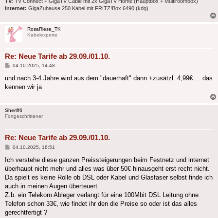
TV:
TV Connect + GigaTV Cable mit 2x GigaTV Home (Hauptbox + Multiroombox)
Internet:
GigaZuhause 250 Kabel mit FRITZ!Box 6490 (kdg)
RosaRiese_TK
Kabelexperte
Re: Neue Tarife ab 29.09./01.10.
Beitrag
04.10.2025, 14:48
und nach 3-4 Jahre wird aus dem "dauerhaft" dann +zusätzl. 4,99€ ... das
kennen wir ja
Sheriff6
Fortgeschrittener
Re: Neue Tarife ab 29.09./01.10.
Beitrag
04.10.2025, 16:51
Ich verstehe diese ganzen Preissteigerungen beim Festnetz und internet
überhaupt nicht mehr und alles was über 50€ hinausgeht erst recht nicht.
Da spielt es keine Rolle ob DSL oder Kabel und Glasfaser selbst finde ich
auch in meinen Augen überteuert.
Z.b. ein Telekom Ableger verlangt für eine 100Mbit DSL Leitung ohne
Telefon schon 33€, wie findet ihr den die Preise so oder ist das alles
gerechtfertigt ?