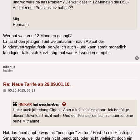
und wo wäre da das Problem? Denkst, dass in 12 Monaten die DSL-
Anbieter nen Preisabsturz haben??
Mfg
Hermann
Wer hat was von 12 Monaten gesagt?
Er lässt den jetzigen Tarif weiterlaufen - nach Ablauf der
Mindestvertragslaufzeit, so wie ich auch - und kann somit monatlich
kündigen, falls sich kurzfristig mal was Passenderes ergibt.
robert_s
Insider
Re: Neue Tarife ab 29.09./01.10.
Beitrag
05.10.2025, 09:18
HNIKAR
hat geschrieben:
Hatte auch jahrelang Gigabit. Aber mir fehlt nichts ohne. Ich benötige
diesen Download nicht mehr. Und der Preis ist einfach zu teuer für eine
reine Mitnahme.
Hat das überhaupt etwas mit "benötigen" zu tun? Hast du ein Einsteiger-
Smartphone, weil du mehr nicht benötigst, oder nicht vielleicht doch ein