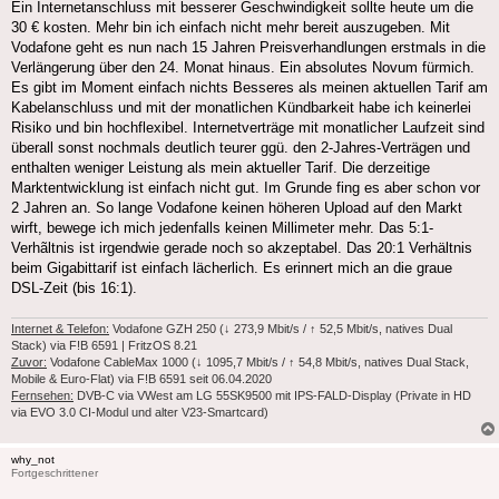
Ein Internetanschluss mit besserer Geschwindigkeit sollte heute um die
30 € kosten. Mehr bin ich einfach nicht mehr bereit auszugeben. Mit
Vodafone geht es nun nach 15 Jahren Preisverhandlungen erstmals in die
Verlängerung über den 24. Monat hinaus. Ein absolutes Novum fürmich.
Es gibt im Moment einfach nichts Besseres als meinen aktuellen Tarif am
Kabelanschluss und mit der monatlichen Kündbarkeit habe ich keinerlei
Risiko und bin hochflexibel. Internetverträge mit monatlicher Laufzeit sind
überall sonst nochmals deutlich teurer ggü. den 2-Jahres-Verträgen und
enthalten weniger Leistung als mein aktueller Tarif. Die derzeitige
Marktentwicklung ist einfach nicht gut. Im Grunde fing es aber schon vor
2 Jahren an. So lange Vodafone keinen höheren Upload auf den Markt
wirft, bewege ich mich jedenfalls keinen Millimeter mehr. Das 5:1-
Verhãltnis ist irgendwie gerade noch so akzeptabel. Das 20:1 Verhältnis
beim Gigabittarif ist einfach lächerlich. Es erinnert mich an die graue
DSL-Zeit (bis 16:1).
Internet & Telefon:
Vodafone GZH 250 (↓ 273,9 Mbit/s / ↑ 52,5 Mbit/s, natives Dual
Stack) via F!B 6591 | FritzOS 8.21
Zuvor:
Vodafone CableMax 1000 (↓ 1095,7 Mbit/s / ↑ 54,8 Mbit/s, natives Dual Stack,
Mobile & Euro-Flat) via F!B 6591 seit 06.04.2020
Fernsehen:
DVB-C via VWest am LG 55SK9500 mit IPS-FALD-Display (Private in HD
via EVO 3.0 CI-Modul und alter V23-Smartcard)
why_not
Fortgeschrittener