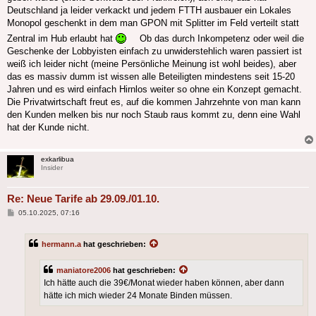
Deutschland ja leider verkackt und jedem FTTH ausbauer ein Lokales
Monopol geschenkt in dem man GPON mit Splitter im Feld verteilt statt
Zentral im Hub erlaubt hat
Ob das durch Inkompetenz oder weil die
Geschenke der Lobbyisten einfach zu unwiderstehlich waren passiert ist
weiß ich leider nicht (meine Persönliche Meinung ist wohl beides), aber
das es massiv dumm ist wissen alle Beteiligten mindestens seit 15-20
Jahren und es wird einfach Hirnlos weiter so ohne ein Konzept gemacht.
Die Privatwirtschaft freut es, auf die kommen Jahrzehnte von man kann
den Kunden melken bis nur noch Staub raus kommt zu, denn eine Wahl
hat der Kunde nicht.
exkarlibua
Insider
Re: Neue Tarife ab 29.09./01.10.
Beitrag
05.10.2025, 07:16
hermann.a
hat geschrieben:
maniatore2006
hat geschrieben:
Ich hätte auch die 39€/Monat wieder haben können, aber dann
hätte ich mich wieder 24 Monate Binden müssen.