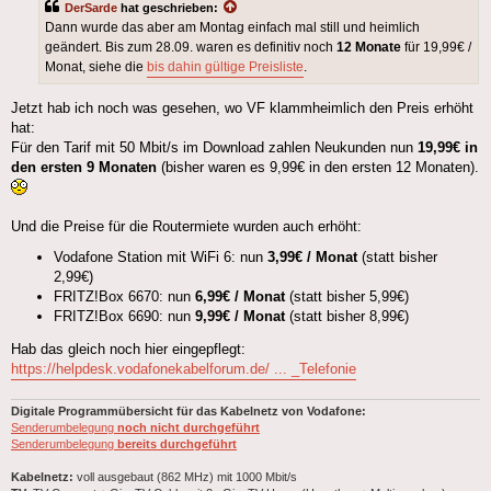
DerSarde
hat geschrieben:
Dann wurde das aber am Montag einfach mal still und heimlich
geändert. Bis zum 28.09. waren es definitiv noch
12 Monate
für 19,99€ /
Monat, siehe die
bis dahin gültige Preisliste
.
Jetzt hab ich noch was gesehen, wo VF klammheimlich den Preis erhöht
hat:
Für den Tarif mit 50 Mbit/s im Download zahlen Neukunden nun
19,99€ in
den ersten 9 Monaten
(bisher waren es 9,99€ in den ersten 12 Monaten).
Und die Preise für die Routermiete wurden auch erhöht:
Vodafone Station mit WiFi 6: nun
3,99€ / Monat
(statt bisher
2,99€)
FRITZ!Box 6670: nun
6,99€ / Monat
(statt bisher 5,99€)
FRITZ!Box 6690: nun
9,99€ / Monat
(statt bisher 8,99€)
Hab das gleich noch hier eingepflegt:
https://helpdesk.vodafonekabelforum.de/ ... _Telefonie
Digitale Programmübersicht für das Kabelnetz von Vodafone:
Senderumbelegung
noch nicht durchgeführt
Senderumbelegung
bereits durchgeführt
Kabelnetz:
voll ausgebaut (862 MHz) mit 1000 Mbit/s