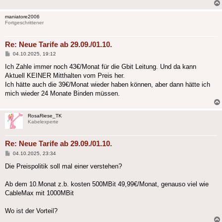
maniatore2006
Fortgeschrittener
Re: Neue Tarife ab 29.09./01.10.
Beitrag
04.10.2025, 19:12
Ich Zahle immer noch 43€/Monat für die Gbit Leitung. Und da kann
Aktuell KEINER Mitthalten vom Preis her.
Ich hätte auch die 39€/Monat wieder haben können, aber dann hätte ich
mich wieder 24 Monate Binden müssen.
RosaRiese_TK
Kabelexperte
Re: Neue Tarife ab 29.09./01.10.
Beitrag
04.10.2025, 23:34
Die Preispolitik soll mal einer verstehen?
Ab dem 10.Monat z.b. kosten 500MBit 49,99€/Monat, genauso viel wie
CableMax mit 1000MBit
Wo ist der Vorteil?