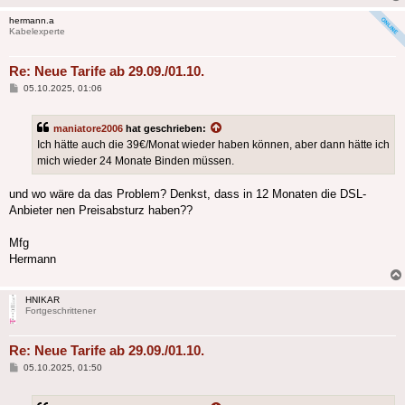
hermann.a
Kabelexperte
Re: Neue Tarife ab 29.09./01.10.
Beitrag
05.10.2025, 01:06
maniatore2006
hat geschrieben:
Ich hätte auch die 39€/Monat wieder haben können, aber dann hätte ich
mich wieder 24 Monate Binden müssen.
und wo wäre da das Problem? Denkst, dass in 12 Monaten die DSL-
Anbieter nen Preisabsturz haben??
Mfg
Hermann
HNIKAR
Fortgeschrittener
Re: Neue Tarife ab 29.09./01.10.
Beitrag
05.10.2025, 01:50