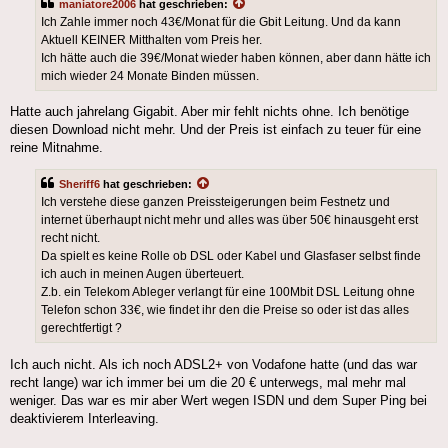
maniatore2006
hat geschrieben:
Ich Zahle immer noch 43€/Monat für die Gbit Leitung. Und da kann
Aktuell KEINER Mitthalten vom Preis her.
Ich hätte auch die 39€/Monat wieder haben können, aber dann hätte ich
mich wieder 24 Monate Binden müssen.
Hatte auch jahrelang Gigabit. Aber mir fehlt nichts ohne. Ich benötige
diesen Download nicht mehr. Und der Preis ist einfach zu teuer für eine
reine Mitnahme.
Sheriff6
hat geschrieben:
Ich verstehe diese ganzen Preissteigerungen beim Festnetz und
internet überhaupt nicht mehr und alles was über 50€ hinausgeht erst
recht nicht.
Da spielt es keine Rolle ob DSL oder Kabel und Glasfaser selbst finde
ich auch in meinen Augen überteuert.
Z.b. ein Telekom Ableger verlangt für eine 100Mbit DSL Leitung ohne
Telefon schon 33€, wie findet ihr den die Preise so oder ist das alles
gerechtfertigt ?
Ich auch nicht. Als ich noch ADSL2+ von Vodafone hatte (und das war
recht lange) war ich immer bei um die 20 € unterwegs, mal mehr mal
weniger. Das war es mir aber Wert wegen ISDN und dem Super Ping bei
deaktivierem Interleaving.