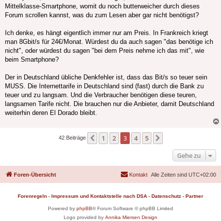
Mittelklasse-Smartphone, womit du noch butterweicher durch dieses
Forum scrollen kannst, was du zum Lesen aber gar nicht benötigst?
Ich denke, es hängt eigentlich immer nur am Preis. In Frankreich kriegt
man 8Gbit/s für 24€/Monat. Würdest du da auch sagen "das benötige ich
nicht", oder würdest du sagen "bei dem Preis nehme ich das mit", wie
beim Smartphone?
Der in Deutschland übliche Denkfehler ist, dass das Bit/s so teuer sein
MUSS. Die Internettarife in Deutschland sind (fast) durch die Bank zu
teuer und zu langsam. Und die Verbraucher benötigen diese teuren,
langsamen Tarife nicht. Die brauchen nur die Anbieter, damit Deutschland
weiterhin deren El Dorado bleibt.
1
2
3
4
5
Vorherige
Nächste
42 Beiträge
Gehe zu
Foren-Übersicht
Kontakt
Alle Zeiten sind
UTC+02:00
Forenregeln
-
Impressum und Kontaktstelle nach DSA
-
Datenschutz
-
Partner
Powered by
phpBB
® Forum Software © phpBB Limited
Logo provided by
Annika Miersen Design