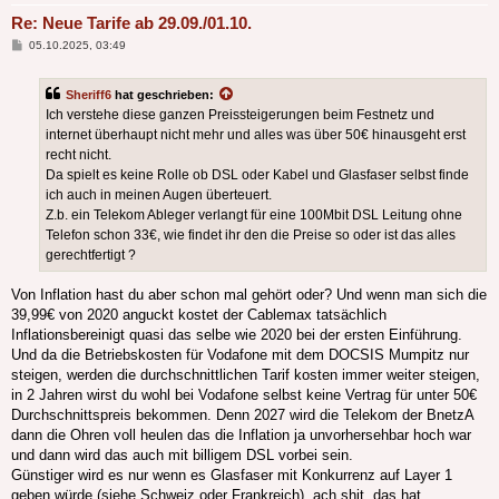
Re: Neue Tarife ab 29.09./01.10.
Beitrag
05.10.2025, 03:49
Sheriff6
hat geschrieben:
Ich verstehe diese ganzen Preissteigerungen beim Festnetz und
internet überhaupt nicht mehr und alles was über 50€ hinausgeht erst
recht nicht.
Da spielt es keine Rolle ob DSL oder Kabel und Glasfaser selbst finde
ich auch in meinen Augen überteuert.
Z.b. ein Telekom Ableger verlangt für eine 100Mbit DSL Leitung ohne
Telefon schon 33€, wie findet ihr den die Preise so oder ist das alles
gerechtfertigt ?
Von Inflation hast du aber schon mal gehört oder? Und wenn man sich die
39,99€ von 2020 anguckt kostet der Cablemax tatsächlich
Inflationsbereinigt quasi das selbe wie 2020 bei der ersten Einführung.
Und da die Betriebskosten für Vodafone mit dem DOCSIS Mumpitz nur
steigen, werden die durchschnittlichen Tarif kosten immer weiter steigen,
in 2 Jahren wirst du wohl bei Vodafone selbst keine Vertrag für unter 50€
Durchschnittspreis bekommen. Denn 2027 wird die Telekom der BnetzA
dann die Ohren voll heulen das die Inflation ja unvorhersehbar hoch war
und dann wird das auch mit billigem DSL vorbei sein.
Günstiger wird es nur wenn es Glasfaser mit Konkurrenz auf Layer 1
geben würde (siehe Schweiz oder Frankreich), ach shit, das hat