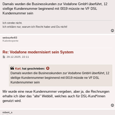
Damals wurden die Businesskunden zur Vodafone GmbH überführt, 12
stellige Kundennummer beginnend mit 0019 müsste ne VF DSL
Kundennummer sein
Ich streite nicht.
Ich erkläre nur, warum ich Recht habe und Du nicht!
websurfer83
Kabelexperte
Re: Vodafone modernisiert sein System
Beitrag
29.12.2025, 22:11
Karl.
hat geschrieben:
Damals wurden die Businesskunden zur Vodafone GmbH überführt, 12
stellige Kundennummer beginnend mit 0019 müsste ne VF DSL
Kundennummer sein
Mir wurde eine neue Kundennummer vergeben, aber ja, die Rechnungen
erhalte ich über das "alte" Webbill, welches auch für DSL-Kund*innen
genutzt wird.
robert_s