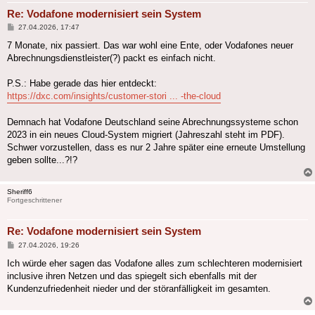
Re: Vodafone modernisiert sein System
Beitrag
27.04.2026, 17:47
7 Monate, nix passiert. Das war wohl eine Ente, oder Vodafones neuer
Abrechnungsdienstleister(?) packt es einfach nicht.
P.S.: Habe gerade das hier entdeckt:
https://dxc.com/insights/customer-stori ... -the-cloud
Demnach hat Vodafone Deutschland seine Abrechnungssysteme schon
2023 in ein neues Cloud-System migriert (Jahreszahl steht im PDF).
Schwer vorzustellen, dass es nur 2 Jahre später eine erneute Umstellung
geben sollte...?!?
Sheriff6
Fortgeschrittener
Re: Vodafone modernisiert sein System
Beitrag
27.04.2026, 19:26
Ich würde eher sagen das Vodafone alles zum schlechteren modernisiert
inclusive ihren Netzen und das spiegelt sich ebenfalls mit der
Kundenzufriedenheit nieder und der störanfälligkeit im gesamten.