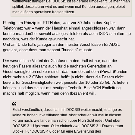
wettbewerbsfähiger. Bei DOCSIS ist es gerade umgekehrt. Je mehr man
splittet, desto teurer wird es und wenn mal Kunden aussteigen, bleibt
man auf den operativen Kosten sitzen.
Richtig - im Prinzip ist FTTH das, was vor 30 Jahren das Kupfer-
Telefonnetz war -- wenn der Haushalt einmal angeschlossen war, dann
konnte man darüber sowohl analoges Telefon als auch ISDN schalten - je
nachdem, was der Kunde gewünscht hat.
Und am Ende hat's ja sogar an den meisten Anschlüssen für ADSL
gereicht, ohne dass man separat "buddeln" musste.
Der wesentliche Vorteil der Glasfaser in dem Fall ist nur, dass die
heutigen Fasern allesamt auch für die nächsten Generation an
Geschwindigkeiten nutzbar sind - das man derzeit dem (Privat-)Kunden
nicht mehr als 2 GBit/s anbietet, heißt ja nicht, dass die Fasern nicht
bereits für Geschwindigkeiten weit jenseits der 10 oder 25 GBit/s liefern
können - und das selbst mit heutiger Technik. Eine AON-Endleitung
macht's halt möglich, wenn man denn (bezahlen) will.
Es ist verständlich, dass man mit DOCSIS weiter macht, solange es
keine zu hohen Investitionen sind. Aber schauen wir mal in diesem
Forum nach, wie lange man schon über High Split redet. Und über
DOCSIS 3.1 Upstream. Oder einfach zwei DOCSIS 3.1 Downstream
Blöcke. Für DOCSIS 4.0 oder für eine Erweiterung des