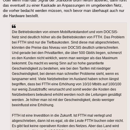
Oder wenn man das Signal der Standorte drum herum absenkt, dann führt
das eventuell zu einer Kaskade an Anpassungen im umgebenden Netz,
die vorher bedacht werden müssen, noch bevor man überhaupt auch nur
die Hardware bestellt.
Die Betriebskosten von einem Mobilfunkstandort und vom DOCSIS-
Netz sind deutlich höher als die Betriebskosten von FTTH. Das Problem
bei FTTH sind nur die Tiefbaukosten. Sind diese mal abgeschrieben,
könnten die Preise das Niveau von DOCSIS deutlich unterschreiten.
Und gerade bei den Privattarifen, die über 500 Gbit/s liegen, schmerzt
es den Kunden nicht wirklich, wenn man weniger als das Maximum
bekommt. Da macht es wenig Sinn auf so hohe garantierte
Geschwindigkeit zu bestehen, wie bei den Tarifen mit niedriger
Geschwindigkeit, bei denen man schneller Probleme sieht, wenn es
langsamer wird. Viele Netzbetreiber im Ausland haben schon längst
begriffen, dass bei FTTH eine Erhöhung von 10/10 Mbit/s auf 100/100
nur wenig Zusatztraffic verursacht und somit weder die Kosten des
Netzbetreibers beteutend erhöht werden noch die Leitungen gesättigt
werden. Je höher man ist mit der Geschwindigkeit, desto weniger
beeinflusst eine Erhöhung.
FTTH ist eine Investition in die Zukunft. Ist FTTH mal verlegt und
abgeschrieben, dann ist es egal, ob die Leute FTTH buchen oder nicht.
Es gibt fast keine operativen Kosten des Netzes. Aber das Land wird