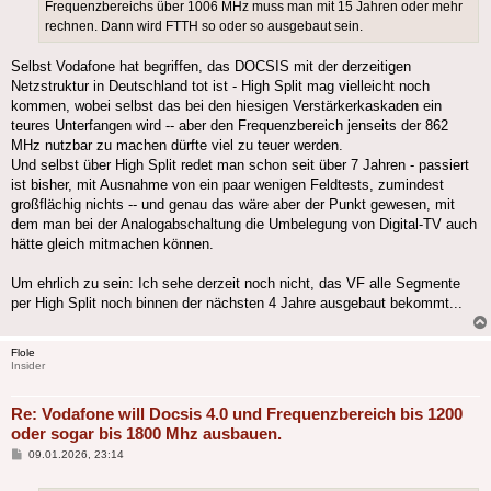
Frequenzbereichs über 1006 MHz muss man mit 15 Jahren oder mehr
rechnen. Dann wird FTTH so oder so ausgebaut sein.
Selbst Vodafone hat begriffen, das DOCSIS mit der derzeitigen
Netzstruktur in Deutschland tot ist - High Split mag vielleicht noch
kommen, wobei selbst das bei den hiesigen Verstärkerkaskaden ein
teures Unterfangen wird -- aber den Frequenzbereich jenseits der 862
MHz nutzbar zu machen dürfte viel zu teuer werden.
Und selbst über High Split redet man schon seit über 7 Jahren - passiert
ist bisher, mit Ausnahme von ein paar wenigen Feldtests, zumindest
großflächig nichts -- und genau das wäre aber der Punkt gewesen, mit
dem man bei der Analogabschaltung die Umbelegung von Digital-TV auch
hätte gleich mitmachen können.
Um ehrlich zu sein: Ich sehe derzeit noch nicht, das VF alle Segmente
per High Split noch binnen der nächsten 4 Jahre ausgebaut bekommt...
Flole
Insider
Re: Vodafone will Docsis 4.0 und Frequenzbereich bis 1200
oder sogar bis 1800 Mhz ausbauen.
Beitrag
09.01.2026, 23:14