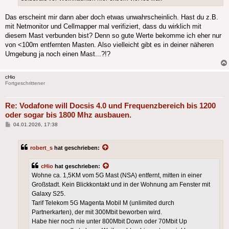
Das erscheint mir dann aber doch etwas unwahrscheinlich. Hast du z.B.
mit Netmonitor und Cellmapper mal verifiziert, dass du wirklich mit
diesem Mast verbunden bist? Denn so gute Werte bekomme ich eher nur
von <100m entfernten Masten. Also vielleicht gibt es in deiner näheren
Umgebung ja noch einen Mast...?!?
cHio
Fortgeschrittener
Re: Vodafone will Docsis 4.0 und Frequenzbereich bis 1200
oder sogar bis 1800 Mhz ausbauen.
Beitrag
04.01.2026, 17:38
robert_s
hat geschrieben:
cHio
hat geschrieben:
Wohne ca. 1,5KM vom 5G Mast (NSA) entfernt, mitten in einer
Großstadt. Kein Blickkontakt und in der Wohnung am Fenster mit
Galaxy S25.
Tarif Telekom 5G Magenta Mobil M (unlimited durch
Partnerkarten), der mit 300Mbit beworben wird.
Habe hier noch nie unter 800Mbit Down oder 70Mbit Up