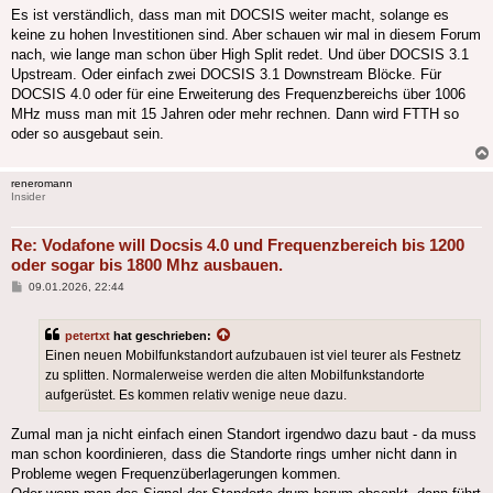
Es ist verständlich, dass man mit DOCSIS weiter macht, solange es
keine zu hohen Investitionen sind. Aber schauen wir mal in diesem Forum
nach, wie lange man schon über High Split redet. Und über DOCSIS 3.1
Upstream. Oder einfach zwei DOCSIS 3.1 Downstream Blöcke. Für
DOCSIS 4.0 oder für eine Erweiterung des Frequenzbereichs über 1006
MHz muss man mit 15 Jahren oder mehr rechnen. Dann wird FTTH so
oder so ausgebaut sein.
reneromann
Insider
Re: Vodafone will Docsis 4.0 und Frequenzbereich bis 1200
oder sogar bis 1800 Mhz ausbauen.
Beitrag
09.01.2026, 22:44
petertxt
hat geschrieben:
Einen neuen Mobilfunkstandort aufzubauen ist viel teurer als Festnetz
zu splitten. Normalerweise werden die alten Mobilfunkstandorte
aufgerüstet. Es kommen relativ wenige neue dazu.
Zumal man ja nicht einfach einen Standort irgendwo dazu baut - da muss
man schon koordinieren, dass die Standorte rings umher nicht dann in
Probleme wegen Frequenzüberlagerungen kommen.