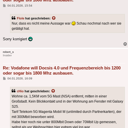
Beitrag
04.01.2026, 15:54
Flole
hat geschrieben:
Nur, dass es nicht meine Aussage war
Schau nochmal nach wer sie
getätigt hat.
Sorry korrigiert
robert_s
Insider
Re: Vodafone will Docsis 4.0 und Frequenzbereich bis 1200
oder sogar bis 1800 Mhz ausbauen.
Beitrag
04.01.2026, 16:09
cHio
hat geschrieben:
Wohne ca. 1,5KM vom 5G Mast (NSA) entfernt, mitten in einer
Großstadt. Kein Blickkontakt und in der Wohnung am Fenster mit Galaxy
S25.
Tarif Telekom 5G Magenta Mobil M (unlimited durch Partnerkarten), der
mit 300Mbit beworben wird.
Habe hier noch nie unter 800Mbit Down oder 70Mbit Up gemessen,
selbst als vor Weihnachten hier extrem viel los war.