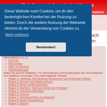
Inoffizielles Vodafone-Kabel-Forum
Diese Website nutzt Cookies, um dir den
Vodafone-Kabel-Helpdesk
bestmöglichen Komfort bei der Nutzung zu
FAQ
bieten. Durch die weitere Nutzung der Webseite
Foren-Übersicht
Rund um Vodafone / Aktuelles
Netzausbau
stimmst du der Verwendung von Cookies zu.
Vodafone will Docsis 4.0 und Frequenzbereich
Mehr erfahren
bis 1200 oder sogar bis 1800 Mhz ausbauen.
Verstanden!
Forumsregeln
Forenregeln
Informationen u.a. zu
DOCSIS
Netzausbau
Video on Demand
Segmentierungen
findest du auch im Helpdesk. Für Informationen zum Ausbaustatus der verschiedenen
von Vodafone versorgten Orte siehe folgende Threads:
Region 1: Hamburg, Mecklenburg-Vorpommern und Schleswig-Holstein
Region 2: Bremen und Niedersachsen
Region 3: Berlin und Brandenburg
Region 4: Sachsen, Sachsen-Anhalt und Thüringen
Region 5: Nordrhein-Westfalen
Region 6: Hessen
Region 7: Rheinland-Pfalz und Saarland
Region 8: Baden-Württemberg
Region 9: Bayern