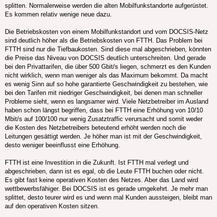
splitten. Normalerweise werden die alten Mobilfunkstandorte aufgerüstet.
Es kommen relativ wenige neue dazu.
Die Betriebskosten von einem Mobilfunkstandort und vom DOCSIS-Netz
sind deutlich höher als die Betriebskosten von FTTH. Das Problem bei
FTTH sind nur die Tiefbaukosten. Sind diese mal abgeschrieben, könnten
die Preise das Niveau von DOCSIS deutlich unterschreiten. Und gerade
bei den Privattarifen, die über 500 Gbit/s liegen, schmerzt es den Kunden
nicht wirklich, wenn man weniger als das Maximum bekommt. Da macht
es wenig Sinn auf so hohe garantierte Geschwindigkeit zu bestehen, wie
bei den Tarifen mit niedriger Geschwindigkeit, bei denen man schneller
Probleme sieht, wenn es langsamer wird. Viele Netzbetreiber im Ausland
haben schon längst begriffen, dass bei FTTH eine Erhöhung von 10/10
Mbit/s auf 100/100 nur wenig Zusatztraffic verursacht und somit weder
die Kosten des Netzbetreibers beteutend erhöht werden noch die
Leitungen gesättigt werden. Je höher man ist mit der Geschwindigkeit,
desto weniger beeinflusst eine Erhöhung.
FTTH ist eine Investition in die Zukunft. Ist FTTH mal verlegt und
abgeschrieben, dann ist es egal, ob die Leute FTTH buchen oder nicht.
Es gibt fast keine operativen Kosten des Netzes. Aber das Land wird
wettbewerbsfähiger. Bei DOCSIS ist es gerade umgekehrt. Je mehr man
splittet, desto teurer wird es und wenn mal Kunden aussteigen, bleibt man
auf den operativen Kosten sitzen.