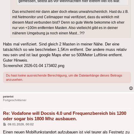
gemessen, selbst als vor Weihnachten hier extrem viel los war.
Das erscheint mir dann aber doch etwas unwahrscheinlich. Hast du z.B.
mit Netmonitor und Cellmapper mal verifiziert, dass du wirklich mit
diesem Mast verbunden bist? Denn so gute Werte bekomme ich eher
nur von <100m entfernten Masten. Also vielleicht gibt es in deiner
näheren Umgebung ja noch einen Mast...?!?
Habs mal verifiziert. Sind gleich 2 Masten in meiner Nähe. Der eine
tatsächlich so wie beschrieben 1,5Km entfernt. Der andere muss relativ
neu sein und ist laut google Maps eher so 500Meter Luftlinie entfernt.
Guter Hinweis.
Screenshot 2026-01-04 173402.png
Du hast keine ausreichende Berechtigung, um die Dateianhänge dieses Beitrags
anzusehen.
petertxt
Fortgeschrittener
Re: Vodafone will Docsis 4.0 und Frequenzbereich bis 1200
oder sogar bis 1800 Mhz ausbauen.
Beitrag
09.01.2026, 00:02
Einen neuen Mobilfunkstandort aufzubauen ist viel teurer als Festnetz zu