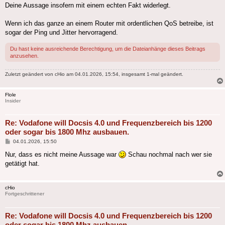
Deine Aussage insofern mit einem echten Fakt widerlegt.
Wenn ich das ganze an einem Router mit ordentlichen QoS betreibe, ist
sogar der Ping und Jitter hervorragend.
Du hast keine ausreichende Berechtigung, um die Dateianhänge dieses Beitrags
anzusehen.
Zuletzt geändert von
cHio
am 04.01.2026, 15:54, insgesamt 1-mal geändert.
Flole
Insider
Re: Vodafone will Docsis 4.0 und Frequenzbereich bis 1200
oder sogar bis 1800 Mhz ausbauen.
Beitrag
04.01.2026, 15:50
Nur, dass es nicht meine Aussage war
Schau nochmal nach wer sie
getätigt hat.
cHio
Fortgeschrittener
Re: Vodafone will Docsis 4.0 und Frequenzbereich bis 1200
oder sogar bis 1800 Mhz ausbauen.