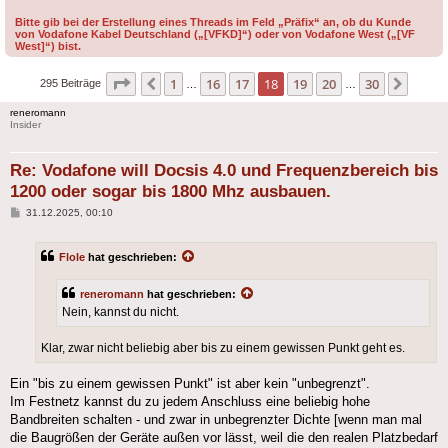
Bitte gib bei der Erstellung eines Threads im Feld „Präfix“ an, ob du Kunde
von Vodafone Kabel Deutschland („[VFKD]“) oder von Vodafone West („[VF
West]“) bist.
Seite
18
von
30
1
16
17
18
19
20
30
Vorherige
Nächs
295 Beiträge
…
…
reneromann
Insider
Re: Vodafone will Docsis 4.0 und Frequenzbereich bis
1200 oder sogar bis 1800 Mhz ausbauen.
Beitrag
31.12.2025, 00:10
Flole
hat geschrieben:
reneromann
hat geschrieben:
Nein, kannst du nicht.
Klar, zwar nicht beliebig aber bis zu einem gewissen Punkt geht es.
Ein "bis zu einem gewissen Punkt" ist aber kein "unbegrenzt".
Im Festnetz kannst du zu jedem Anschluss eine beliebig hohe
Bandbreiten schalten - und zwar in unbegrenzter Dichte [wenn man mal
die Baugrößen der Geräte außen vor lässt, weil die den realen Platzbedarf