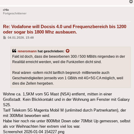
cHio
Fortgeschrittener
Re: Vodafone will Docsis 4.0 und Frequenzbereich bis 1200
oder sogar bis 1800 Mhz ausbauen.
Beitrag
04.01.2026, 15:48
reneromann
hat geschrieben:
Fakt ist doch, dass die beworbenen 300 / 500 MBit/s nirgendwo in der
Realität erreicht werden, weil die Funkzellen dicht sind.
Real wären -sofern nicht tariflich begrenzt- mittlerweile auch
Geschwindigkeiten jenseits von 1 GBit/s mit 4G+5G CA möglich, weil
dies die Zellen hergeben.
Wohne ca. 1,5KM vom 5G Mast (NSA) entfernt, mitten in einer
Großstadt. Kein Blickkontakt und in der Wohnung am Fenster mit Galaxy
S25.
Tarif Telekom 5G Magenta Mobil M (unlimited durch Partnerkarten), der
mit 300Mbit beworben wird.
Habe hier noch nie unter 800Mbit Down oder 70Mbit Up gemessen, selbst
als vor Weihnachten hier extrem viel los war.
Screenshot 2026-01-04 154227.png