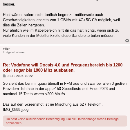
besser.
Real wären -sofern nicht tariflich begrenzt- mittlerweile auch
Geschwindigkeiten jenseits von 1 GBit/s mit 4G+5G CA möglich, weil
dies die Zellen hergeben.
Nur ähnlich wie im Kabelbereich hilft dir das halt nichts, wenn sich zu
viele Kunden in der Mobilfunkzelle diese Bandbreite teilen müssen.
millen
Fortgeschrittener
Re: Vodafone will Docsis 4.0 und Frequenzbereich bis 1200
oder sogar bis 1800 Mhz ausbauen.
Beitrag
31.12.2025, 02:22
So sieht das bei mir quasi überall in FFM aus und zwar bei allen 3 großen
Providern. Ich hab in der app >150 Speedtests seit Ende 2023 und
maximal 15 Tests waren <200 Mbit/s.
Das auf den Screenshot ist ne Mischung aus o2 / Telekom.
IMG_0899.jpeg
Du hast keine ausreichende Berechtigung, um die Dateianhänge dieses Beitrags
anzusehen.