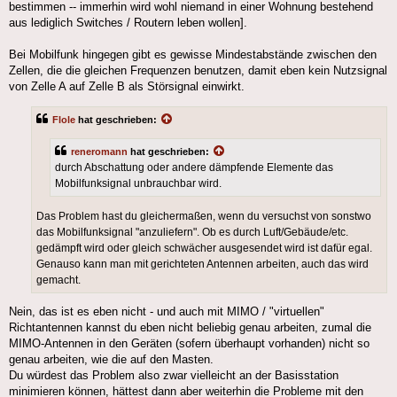
bestimmen -- immerhin wird wohl niemand in einer Wohnung bestehend
aus lediglich Switches / Routern leben wollen].
Bei Mobilfunk hingegen gibt es gewisse Mindestabstände zwischen den
Zellen, die die gleichen Frequenzen benutzen, damit eben kein Nutzsignal
von Zelle A auf Zelle B als Störsignal einwirkt.
Flole
hat geschrieben:
reneromann
hat geschrieben:
durch Abschattung oder andere dämpfende Elemente das
Mobilfunksignal unbrauchbar wird.
Das Problem hast du gleichermaßen, wenn du versuchst von sonstwo
das Mobilfunksignal "anzuliefern". Ob es durch Luft/Gebäude/etc.
gedämpft wird oder gleich schwächer ausgesendet wird ist dafür egal.
Genauso kann man mit gerichteten Antennen arbeiten, auch das wird
gemacht.
Nein, das ist es eben nicht - und auch mit MIMO / "virtuellen"
Richtantennen kannst du eben nicht beliebig genau arbeiten, zumal die
MIMO-Antennen in den Geräten (sofern überhaupt vorhanden) nicht so
genau arbeiten, wie die auf den Masten.
Du würdest das Problem also zwar vielleicht an der Basisstation
minimieren können, hättest dann aber weiterhin die Probleme mit den