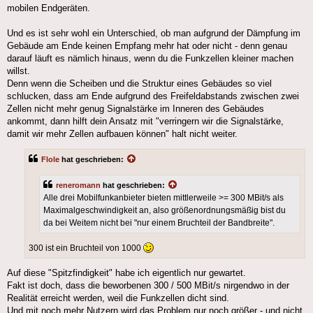
mobilen Endgeräten.
Und es ist sehr wohl ein Unterschied, ob man aufgrund der Dämpfung im
Gebäude am Ende keinen Empfang mehr hat oder nicht - denn genau
darauf läuft es nämlich hinaus, wenn du die Funkzellen kleiner machen
willst.
Denn wenn die Scheiben und die Struktur eines Gebäudes so viel
schlucken, dass am Ende aufgrund des Freifeldabstands zwischen zwei
Zellen nicht mehr genug Signalstärke im Inneren des Gebäudes
ankommt, dann hilft dein Ansatz mit "verringern wir die Signalstärke,
damit wir mehr Zellen aufbauen können" halt nicht weiter.
Flole
hat geschrieben:
reneromann
hat geschrieben:
Alle drei Mobilfunkanbieter bieten mittlerweile >= 300 MBit/s als
Maximalgeschwindigkeit an, also größenordnungsmäßig bist du
da bei Weitem nicht bei "nur einem Bruchteil der Bandbreite".
300 ist ein Bruchteil von 1000
Auf diese "Spitzfindigkeit" habe ich eigentlich nur gewartet.
Fakt ist doch, dass die beworbenen 300 / 500 MBit/s nirgendwo in der
Realität erreicht werden, weil die Funkzellen dicht sind.
Und mit noch mehr Nutzern wird das Problem nur noch größer - und nicht