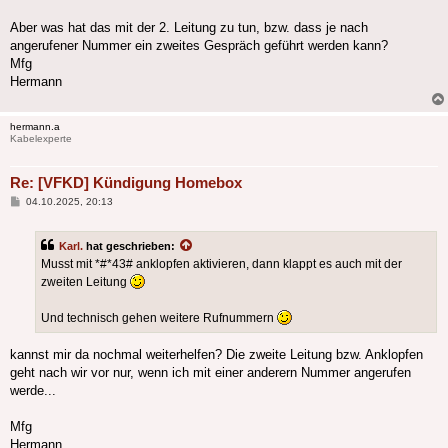
Aber was hat das mit der 2. Leitung zu tun, bzw. dass je nach
angerufener Nummer ein zweites Gespräch geführt werden kann?
Mfg
Hermann
hermann.a
Kabelexperte
Re: [VFKD] Kündigung Homebox
Beitrag
04.10.2025, 20:13
Karl.
hat geschrieben:
Musst mit *#*43# anklopfen aktivieren, dann klappt es auch mit der
zweiten Leitung
Und technisch gehen weitere Rufnummern
kannst mir da nochmal weiterhelfen? Die zweite Leitung bzw. Anklopfen
geht nach wir vor nur, wenn ich mit einer anderern Nummer angerufen
werde...
Mfg
Hermann