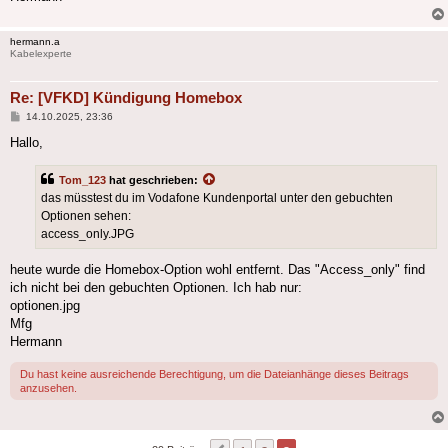
hermann.a
Kabelexperte
Re: [VFKD] Kündigung Homebox
Beitrag
14.10.2025, 23:36
Hallo,
Tom_123
hat geschrieben:
das müsstest du im Vodafone Kundenportal unter den gebuchten
Optionen sehen:
access_only.JPG
heute wurde die Homebox-Option wohl entfernt. Das "Access_only" find
ich nicht bei den gebuchten Optionen. Ich hab nur:
optionen.jpg
Mfg
Hermann
Du hast keine ausreichende Berechtigung, um die Dateianhänge dieses Beitrags
anzusehen.