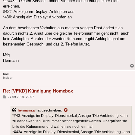
*#*#43#: Diesen Service können Sie über diese Leitung leider nicht
erreichen.
#43#: Anzeige im Display: Anklopfen aus
*43#: Anzeig eim Display: Anklopfen an
An dem beschrieben Vorhalten aus meinem vorigen Post ändert sich
dadurch nichts.2. Anruf über die gleiche Telefonnummer geht nicht, auch
kein Anklopfen. Anrufen der zweiten Rufnummer gibt Anklopfsignal am
bestehenden Gespräch, und das 2. Telefon läutet.
Mfg
Hermann
Karl.
Insider
Re: [VFKD] Kündigung Homebox
Beitrag
27.09.2025, 22:07
hermann.a
hat geschrieben:
*#43: Anzeige im Display: Dienstmerkal, Ansage "Die Verbindung kann
zu der gewählten Rufnummer nicht hergestellt werden. Überprüfen sie
bitte die Rufnummer und wählen sie noch einmal.
*#43#: Anzeige im Display: Dienstmerkal, Ansage "Die Verbindung kann