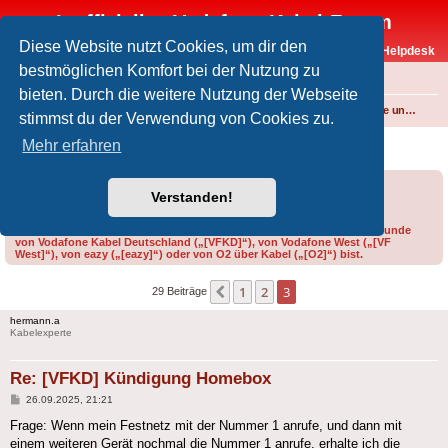
Inoffizielles Vodafone-Kabel-Forum
Diese Website nutzt Cookies, um dir den
Vodafone-Kabel-Helpdesk
bestmöglichen Komfort bei der Nutzung zu
FAQ
bieten. Durch die weitere Nutzung der Webseite
Foren-Übersicht
Internet und Telefon über Kabel
Produkte, Verträge und Allgemeines
stimmst du der Verwendung von Cookies zu.
[VFKD] Kündigung Homebox
Mehr erfahren
Forumsregeln
Forenregeln
Verstanden!
Bitte gib bei der Erstellung eines Threads im Feld „Präfix“ an, ob du Kunde
von Vodafone Kabel Deutschland („[VFKD]“), von Vodafone West („[VF
West]“), von eazy („[eazy]“) oder von O2 über Kabel („[O2]“) bist.
1
2
3
Vorherige
29 Beiträge
hermann.a
Kabelexperte
Re: [VFKD] Kündigung Homebox
Beitrag
26.09.2025, 21:21
Frage: Wenn mein Festnetz mit der Nummer 1 anrufe, und dann mit
einem weiteren Gerät nochmal die Nummer 1 anrufe, erhalte ich die