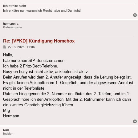
Ich streite nicht.
Ich erkläre nur, warum ich Recht habe und Du nicht!
hermann.a
Kabelexperte
Re: [VFKD] Kündigung Homebox
Beitrag
27.09.2025, 11:06
Hallo,
hab nur einen SIP-Benutzernamen.
Ich habe 2 Fritz-Dect-Telefone.
Busy on busy ist nicht aktiv, anklopfen ist aktiv.
Beim Anrufen wird dem 2. Anrufer angezeigt, dass die Leitung belegt ist.
Es gibt keinen Anklopfton im 1. Gespräch, und der abgewiesene Anruf ist
nicht in der Telefonliste.
Rufe ich hingegenen die 2. Nummer an, läutet das 2. Telefon, und im 1.
Gespräch höre ich den Anklopfton. Mit der 2. Rufnummer kann ich dann
ein zweites Gepräch gleichzeitig führen.
Mfg
Hermann
Karl.
Insider