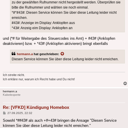
zu der gewählten Rufnummer nicht hergestellt werden. Überprüfen sie
bitte die Rufnummer und wählen sie noch einmal.
*#*#43#: Diesen Service können Sie über diese Leitung leider nicht
erreichen.
#43#: Anzeige im Display: Anklopfen aus
*43#: Anzeig eim Display: Anklopfen an
und (*# für Weitergabe des Steuercodes ins Amt) + #43# (Anklopfen
deaktivieren) bzw. + *43# (Anklopfen aktivieren) bringt ebenfalls
hermann.a
hat geschrieben:
Diesen Service können Sie über diese Leitung leider nicht erreichen.
Ich streite nicht.
Ich erkläre nur, warum ich Recht habe und Du nicht!
hermann.a
Kabelexperte
Re: [VFKD] Kündigung Homebox
Beitrag
27.09.2025, 22:32
Sowohl *##43# als auch +#+43# bringen die Ansage "Diesen Service
können Sie über diese Leitung leider nicht erreichen."