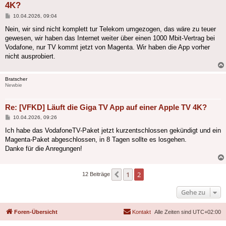
4K?
Beitrag
10.04.2026, 09:04
Nein, wir sind nicht komplett tur Telekom umgezogen, das wäre zu teuer
gewesen, wir haben das Internet weiter über einen 1000 Mbit-Vertrag bei
Vodafone, nur TV kommt jetzt von Magenta. Wir haben die App vorher
nicht ausprobiert.
Bratscher
Newbie
Re: [VFKD] Läuft die Giga TV App auf einer Apple TV 4K?
Beitrag
10.04.2026, 09:26
Ich habe das VodafoneTV-Paket jetzt kurzentschlossen gekündigt und ein
Magenta-Paket abgeschlossen, in 8 Tagen sollte es losgehen.
Danke für die Anregungen!
1
2
Vorherige
12 Beiträge
Gehe zu
Foren-Übersicht
Kontakt
Alle Zeiten sind
UTC+02:00