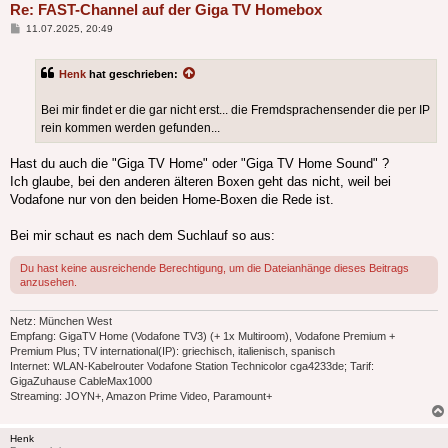
Re: FAST-Channel auf der Giga TV Homebox
Beitrag
11.07.2025, 20:49
Henk
hat geschrieben:
Bei mir findet er die gar nicht erst... die Fremdsprachensender die per IP
rein kommen werden gefunden...
Hast du auch die "Giga TV Home" oder "Giga TV Home Sound" ?
Ich glaube, bei den anderen älteren Boxen geht das nicht, weil bei
Vodafone nur von den beiden Home-Boxen die Rede ist.
Bei mir schaut es nach dem Suchlauf so aus:
Du hast keine ausreichende Berechtigung, um die Dateianhänge dieses Beitrags
anzusehen.
Netz: München West
Empfang: GigaTV Home (Vodafone TV3) (+ 1x Multiroom), Vodafone Premium +
Premium Plus; TV international(IP): griechisch, italienisch, spanisch
Internet: WLAN-Kabelrouter Vodafone Station Technicolor cga4233de; Tarif:
GigaZuhause CableMax1000
Streaming: JOYN+, Amazon Prime Video, Paramount+
Henk