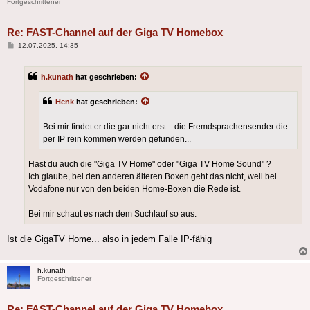
Fortgeschrittener
Re: FAST-Channel auf der Giga TV Homebox
Beitrag
12.07.2025, 14:35
h.kunath
hat geschrieben:
Henk
hat geschrieben:
Bei mir findet er die gar nicht erst... die Fremdsprachensender die
per IP rein kommen werden gefunden...
Hast du auch die "Giga TV Home" oder "Giga TV Home Sound" ?
Ich glaube, bei den anderen älteren Boxen geht das nicht, weil bei
Vodafone nur von den beiden Home-Boxen die Rede ist.
Bei mir schaut es nach dem Suchlauf so aus:
Ist die GigaTV Home... also in jedem Falle IP-fähig
h.kunath
Fortgeschrittener
Re: FAST-Channel auf der Giga TV Homebox