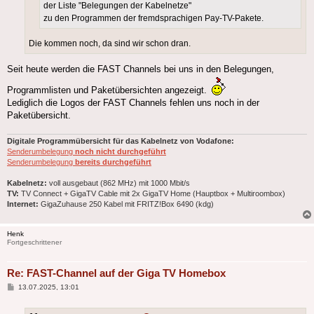
der Liste "Belegungen der Kabelnetze"
zu den Programmen der fremdsprachigen Pay-TV-Pakete.
Die kommen noch, da sind wir schon dran.
Seit heute werden die FAST Channels bei uns in den Belegungen,
Programmlisten und Paketübersichten angezeigt.
Lediglich die Logos der FAST Channels fehlen uns noch in der
Paketübersicht.
Digitale Programmübersicht für das Kabelnetz von Vodafone:
Senderumbelegung
noch nicht durchgeführt
Senderumbelegung
bereits durchgeführt
Kabelnetz:
voll ausgebaut (862 MHz) mit 1000 Mbit/s
TV:
TV Connect + GigaTV Cable mit 2x GigaTV Home (Hauptbox + Multiroombox)
Internet:
GigaZuhause 250 Kabel mit FRITZ!Box 6490 (kdg)
Henk
Fortgeschrittener
Re: FAST-Channel auf der Giga TV Homebox
Beitrag
13.07.2025, 13:01