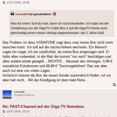
Beitrag
13.07.2025, 15:08
h.kunath
hat geschrieben:
...
Was für einen Tarif du hast, kann ich nicht beurteilen. Ich habe mit der
Umstellung von der GigaTV Cable Box 2 auf die GigaTV Home auch
gleichzeitig einen neuen Vertrag abgeschlossen, der 2 Jahre läuft.
Das Problem ist dass VODAFONE sagt dass man meine Box nicht mehr
tauschen kann. Ich soll auf die nächst-höhere wechseln. Ein Mensch
sagte mir sogar, ich sei verpflichtet, da meine Box eingezogen wird. Er
hätte alles vorbereitet, in der Mail die kommt "nur noch" besttätigen und
alles andere würde geregelt... RICHTIG... Neustart des Vertrages, 5,99 €
monatliche Extrakosten und 69,99 € "Servicegebühren" Das war aber
auch nur eine von vielen Lügen...
technisch müsste die Box die neuen Sender automatisch finden, tut sie
aber halt nicht... Mit der Kündigung ist dann bald Ruhe...
h.kunath
Fortgeschrittener
Re: FAST-Channel auf der Giga TV Homebox
Beitrag
13.07.2025, 15:12