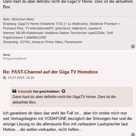
Dann hast du aber definitiv nicht die GigaTV Home. Dies ist die aktuellste
Box.
Netz: München West
Empfang: GigaTV Home (Vodafone TV3) (+ 1x Multiroom), Vodafone Premium +
Premium Plus; TV international(IP): griechisch, italienisch, spanisch
Internet: WLAN-Kabelrouter Vodafone Station Technicolor cga4233de; Tarif:
GigaZuhause CableMax1000
Streaming: JOYN+, Amazon Prime Video, Paramount+
Henk
Fortgeschrittener
Re: FAST-Channel auf der Giga TV Homebox
Beitrag
13.07.2025, 15:16
h.kunath
hat geschrieben:
Dann hast du aber definitiv nicht die GigaTV Home. Dies ist die
aktuellste Box.
Ich garantiere dir dass das wohl der Fall ist... aber ich streite mich nun
seit Vertragsbeginn mit VODAFONE bezüglich der Störungen hier und die
einzige Lösung ist die allerneuste Box mit verbautem Lautsprecher laut
Hotline... die wollen verkaufen, nicht helfen...