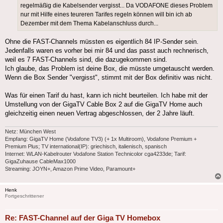
regelmäßig die Kabelsender vergisst... Da VODAFONE dieses Problem
nur mit Hilfe eines teureren Tarifes regeln können will bin ich ab
Dezember mit dem Thema Kabelanschluss durch...
Ohne die FAST-Channels müssten es eigentlich 84 IP-Sender sein.
Jedenfalls waren es vorher bei mir 84 und das passt auch rechnerisch,
weil es 7 FAST-Channels sind, die dazugekommen sind.
Ich glaube, das Problem ist deine Box, die müsste umgetauscht werden.
Wenn die Box Sender "vergisst", stimmt mit der Box definitiv was nicht.
Was für einen Tarif du hast, kann ich nicht beurteilen. Ich habe mit der
Umstellung von der GigaTV Cable Box 2 auf die GigaTV Home auch
gleichzeitig einen neuen Vertrag abgeschlossen, der 2 Jahre läuft.
Netz: München West
Empfang: GigaTV Home (Vodafone TV3) (+ 1x Multiroom), Vodafone Premium +
Premium Plus; TV international(IP): griechisch, italienisch, spanisch
Internet: WLAN-Kabelrouter Vodafone Station Technicolor cga4233de; Tarif:
GigaZuhause CableMax1000
Streaming: JOYN+, Amazon Prime Video, Paramount+
Henk
Fortgeschrittener
Re: FAST-Channel auf der Giga TV Homebox