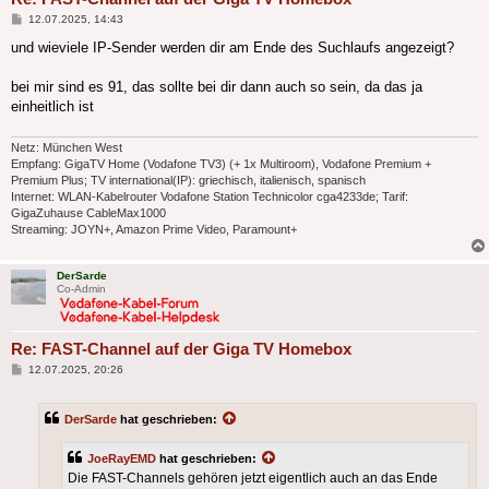
Beitrag
12.07.2025, 14:43
und wieviele IP-Sender werden dir am Ende des Suchlaufs angezeigt?
bei mir sind es 91, das sollte bei dir dann auch so sein, da das ja
einheitlich ist
Netz: München West
Empfang: GigaTV Home (Vodafone TV3) (+ 1x Multiroom), Vodafone Premium +
Premium Plus; TV international(IP): griechisch, italienisch, spanisch
Internet: WLAN-Kabelrouter Vodafone Station Technicolor cga4233de; Tarif:
GigaZuhause CableMax1000
Streaming: JOYN+, Amazon Prime Video, Paramount+
DerSarde
Co-Admin
Re: FAST-Channel auf der Giga TV Homebox
Beitrag
12.07.2025, 20:26
DerSarde
hat geschrieben:
JoeRayEMD
hat geschrieben:
Die FAST-Channels gehören jetzt eigentlich auch an das Ende