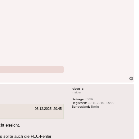
Na
ob
robert_s
Insider
Beiträge:
8236
Registriert:
30.11.2010, 15:09
Bundesland:
Berlin
03.12.2025, 20:45
t erreicht.
 sollte auch die FEC-Fehler