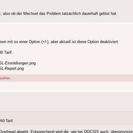
, also ob der Wechsel das Problem tatsächlich dauerhaft gelöst hat.
mit so einer Option (+/-), aber aktuell ist diese Option deaktiviert.
0 Tarif.
L-Einstellungen.png
SL-Report.png
usehen.
0 Tarif.
h Overhead abgeht. Entsprechend wird die, wie bei DOCSIS auch, überprovisi