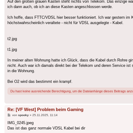
Auf den großen grauen Kasten steht nichts von Telekom. Das einzige was 
ich dann auch, ob ich an diese Kasten angeschlossen werde.
Ich hoffe, dass FTTC/VDSL hier besser funktioniert. Ich war gestern i
höchstwahrscheinlich veraltete - nicht für VDSL ausgelegte - Kabel.
t2.jpg
t1.jpg
In meiner alten Wohnung hatte ich Glück, dass die Kabel durch Rohre gi
nicht. Auch war ich damals direkt bei der Telekom und deren Service is
in die Wohnung.
Bei O2 wird das bestimmt ein krampf.
Du hast keine ausreichende Berechtigung, um die Dateianhänge dieses Beitrags anz
Re: [VF West] Problem beim Gaming
Beitrag
von
spooky
»
25.11.2025, 11:14
IMG_0245.jpeg
Das ist das ganz normale VDSL Kabel bei dir