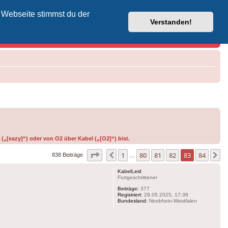
 Webseite stimmst du der
Vodafone-Kabel-Helpdesk
Verstanden!
(„[eazy]“) oder von O2 über Kabel („[O2]“) bist.
Seite
83
von
84
1
80
81
82
83
84
Vorherige
N
838 Beiträge
…
KabelLeid
Fortgeschrittener
Beiträge:
377
Registriert:
29.05.2025, 17:38
Bundesland:
Nordrhein-Westfalen