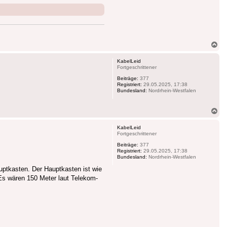
Na
ob
KabelLeid
Fortgeschrittener
Beiträge:
377
Registriert:
29.05.2025, 17:38
Bundesland:
Nordrhein-Westfalen
Na
ob
KabelLeid
Fortgeschrittener
Beiträge:
377
Registriert:
29.05.2025, 17:38
Bundesland:
Nordrhein-Westfalen
auptkasten. Der Hauptkasten ist wie
s wären 150 Meter laut Telekom-