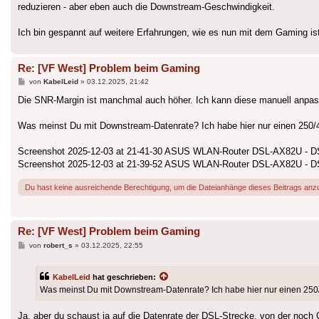
reduzieren - aber eben auch die Downstream-Geschwindigkeit.
Ich bin gespannt auf weitere Erfahrungen, wie es nun mit dem Gaming ist
Re: [VF West] Problem beim Gaming
Beitrag
von
KabelLeid
»
03.12.2025, 21:42
Die SNR-Margin ist manchmal auch höher. Ich kann diese manuell anpassen 
Was meinst Du mit Downstream-Datenrate? Ich habe hier nur einen 250/4
Screenshot 2025-12-03 at 21-41-30 ASUS WLAN-Router DSL-AX82U - DS
Screenshot 2025-12-03 at 21-39-52 ASUS WLAN-Router DSL-AX82U - D
Du hast keine ausreichende Berechtigung, um die Dateianhänge dieses Beitrags anz
Re: [VF West] Problem beim Gaming
Beitrag
von
robert_s
»
03.12.2025, 22:55
KabelLeid
hat geschrieben:
Was meinst Du mit Downstream-Datenrate? Ich habe hier nur einen 250/4
Ja, aber du schaust ja auf die Datenrate der DSL-Strecke, von der noc