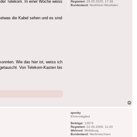
n der Telekom. In einer Woche weiss
Registriert:
29.05.2025, 17:38
Bundesland:
Nordrhein-Westfalen
 etwas die Kabel sehen und es sind
nnten. Wie das hier ist, weiss ich
sgetauscht. Von Telekom-Kasten bis
Na
ob
spooky
Ehrenmitglied
Beiträge:
13974
Registriert:
02.06.2006, 11:20
Wohnort:
Wolfsburg
Bundesland:
Niedersachsen