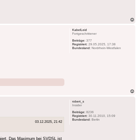
Na
ob
KabelLeid
Fortgeschrittener
Beiträge:
377
Registriert:
29.05.2025, 17:38
Bundesland:
Nordrhein-Westfalen
Na
ob
robert_s
Insider
Beiträge:
8236
Registriert:
30.11.2010, 15:09
Bundesland:
Berlin
03.12.2025, 21:42
oniert. Das Maximum bei SVDSL ist