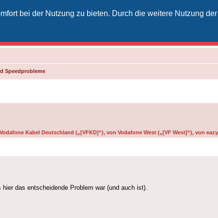
fort bei der Nutzung zu bieten. Durch die weitere Nutzung der
izielles Vodafone-Kabel-Forum
unkt für Kabelkunden von Vodafone - von Kunden für Kunden
und Speedprobleme
n Vodafone Kabel Deutschland („[VFKD]“), von Vodafone West („[VF West]“), von eazy 
 hier das entscheidende Problem war (und auch ist).