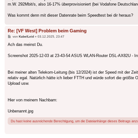
m.W. 292Mbit/s, also 16-17% überprovisioniert (bei Vodafone Deutschla
Was kommt denn mit dieser Datenrate beim Speedtest bei dir heraus?
Re: [VF West] Problem beim Gaming
Beitrag
von
KabelLeid
»
03.12.2025, 23:47
Ach das meinst Du.
Screenshot 2025-12-03 at 23-43-54 ASUS WLAN-Router DSL-AX82U - Int
Bei meiner alten Telekom-Leitung (bis 12/2024) ist der Speed mit der Zei
relativ egal. Natürlich hätte ich lieber FTTH und würde sofort die größte
Upload usw.
Hier von meinem Nachbarn:
Unbenannt.jpg
Du hast keine ausreichende Berechtigung, um die Dateianhänge dieses Beitrags anz