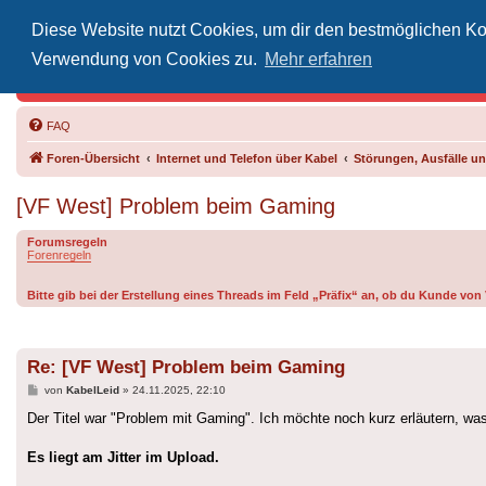
Diese Website nutzt Cookies, um dir den bestmöglichen Kom
Inoff
Verwendung von Cookies zu.
Mehr erfahren
Der Treffp
FAQ
Foren-Übersicht
Internet und Telefon über Kabel
Störungen, Ausfälle 
[VF West] Problem beim Gaming
Forumsregeln
Forenregeln
Bitte gib bei der Erstellung eines Threads im Feld „Präfix“ an, ob du Kunde vo
Re: [VF West] Problem beim Gaming
Beitrag
von
KabelLeid
»
24.11.2025, 22:10
Der Titel war "Problem mit Gaming". Ich möchte noch kurz erläutern, was
Es liegt am Jitter im Upload.