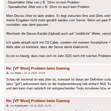
- Dauerhafter Jitter von z.B. 10ms ist kein Problem
- Sporadischer Jitter von z.B. 10ms ist auch kein Problem
Mein Docsis-Jitter ist aber anders. Er liegt zwischen 0ms und 10ms und w
meine Eingaben nicht mehr gezählt werden vom Server. Wenn ein paar Pak
vorstellen, was dann passiert.
Wechseln die Docsis-Kanäle (Upload) auch auf "unübliche" Werte, versch
Ich spiele aktuell nicht mit O2-Cable, sondern mit meinem Smartphone + 
dafür aber so konstant, dass der Server damit klarkommt.
Es ist so traurig, dass man sich im Jahr 2025 noch mit solchen Proble
Re: [VF West] Problem beim Gaming
Beitrag
von
Flole
»
24.11.2025, 23:06
Schau dir nochmal an was jitter ist, konstant ist daran per Definition 
(also "gut") ankommen dann ist die Implementierung halt einfach Müll. Kanns
und den kann man natürlich mit entsprechenden Tools simulieren bzw. er
Re: [VF West] Problem beim Gaming
Beitrag
von
KabelLeid
»
25.11.2025, 11:02