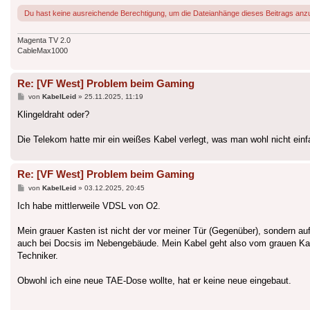
Du hast keine ausreichende Berechtigung, um die Dateianhänge dieses Beitrags anz
Magenta TV 2.0
CableMax1000
Re: [VF West] Problem beim Gaming
Beitrag
von
KabelLeid
»
25.11.2025, 11:19
Klingeldraht oder?
Die Telekom hatte mir ein weißes Kabel verlegt, was man wohl nicht ei
Re: [VF West] Problem beim Gaming
Beitrag
von
KabelLeid
»
03.12.2025, 20:45
Ich habe mittlerweile VDSL von O2.
Mein grauer Kasten ist nicht der vor meiner Tür (Gegenüber), sondern au
auch bei Docsis im Nebengebäude. Mein Kabel geht also vom grauen Ka
Techniker.
Obwohl ich eine neue TAE-Dose wollte, hat er keine neue eingebaut.