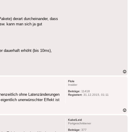
Pakete) derart durcheinander, dass
sw. kann man sich ja gut
r dauerhaft erhöht (bis 10ms),
Na
ob
Flole
Insider
Beiträge:
11418
schenzeitlich ohne Latenzänderungen
Registriert:
31.12.2015, 01:11
 eigentlich unerwünschter Effekt ist
Na
ob
KabelLeid
Fortgeschrittener
Beiträge:
377