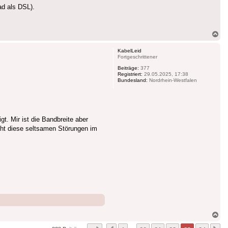
ad als DSL).
Na
ob
KabelLeid
Fortgeschrittener
Beiträge:
377
Registriert:
29.05.2025, 17:38
Bundesland:
Nordrhein-Westfalen
t. Mir ist die Bandbreite aber
nicht diese seltsamen Störungen im
Na
ob