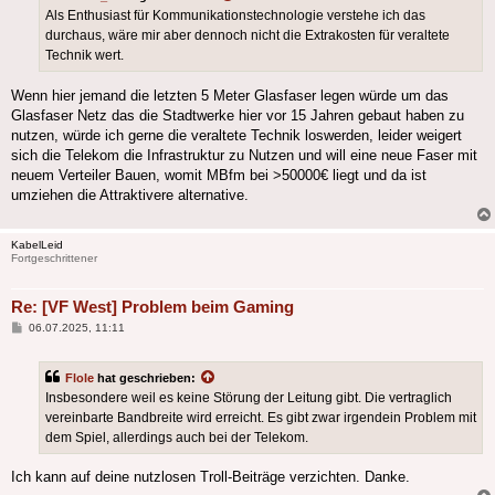
Als Enthusiast für Kommunikationstechnologie verstehe ich das
durchaus, wäre mir aber dennoch nicht die Extrakosten für veraltete
Technik wert.
Wenn hier jemand die letzten 5 Meter Glasfaser legen würde um das
Glasfaser Netz das die Stadtwerke hier vor 15 Jahren gebaut haben zu
nutzen, würde ich gerne die veraltete Technik loswerden, leider weigert
sich die Telekom die Infrastruktur zu Nutzen und will eine neue Faser mit
neuem Verteiler Bauen, womit MBfm bei >50000€ liegt und da ist
umziehen die Attraktivere alternative.
KabelLeid
Fortgeschrittener
Re: [VF West] Problem beim Gaming
Beitrag
06.07.2025, 11:11
Flole
hat geschrieben:
Insbesondere weil es keine Störung der Leitung gibt. Die vertraglich
vereinbarte Bandbreite wird erreicht. Es gibt zwar irgendein Problem mit
dem Spiel, allerdings auch bei der Telekom.
Ich kann auf deine nutzlosen Troll-Beiträge verzichten. Danke.