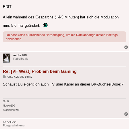
EDIT:
Allein während des Gespärchs (~4-5 Minuten) hat sich die Modulation
min. 5-6 mal geändert.
Du hast keine ausreichende Berechtigung, um die Dateianhänge dieses Beitrags
anzusehen.
nauke100
Kabelfreak
Re: [VF West] Problem beim Gaming
Beitrag
08.07.2025, 15:47
Schaust Du eigentlich auch TV über Kabel an dieser BK-Buchse(Dose)?
Gruß
Nauke100
Starlinknutzer
KabelLeid
Fortgeschrittener