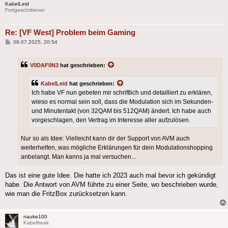
KabelLeid
Fortgeschrittener
Re: [VF West] Problem beim Gaming
Beitrag
08.07.2025, 20:54
V0DAF0N3
hat geschrieben:
KabelLeid
hat geschrieben:
Ich habe VF nun gebeten mir schriftlich und detailliert zu erklären,
wieso es normal sein soll, dass die Modulation sich im Sekunden-
und Minutentakt (von 32QAM bis 512QAM) ändert. Ich habe auch
vorgeschlagen, den Vertrag im Interesse aller aufzulösen.
Nur so als Idee: Vielleicht kann dir der Support von AVM auch
weiterhelfen, was mögliche Erklärungen für dein Modulationshopping
anbelangt. Man kanns ja mal versuchen...
Das ist eine gute Idee. Die hatte ich 2023 auch mal bevor ich gekündigt
habe. Die Antwort von AVM führte zu einer Seite, wo beschrieben wurde,
wie man die FritzBox zurücksetzen kann.
nauke100
Kabelfreak