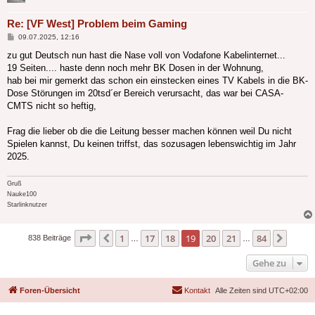
Re: [VF West] Problem beim Gaming
Beitrag
09.07.2025, 12:16
zu gut Deutsch nun hast die Nase voll von Vodafone Kabelinternet...
19 Seiten.... haste denn noch mehr BK Dosen in der Wohnung,
hab bei mir gemerkt das schon ein einstecken eines TV Kabels in die BK-
Dose Störungen im 20tsd´er Bereich verursacht, das war bei CASA-
CMTS nicht so heftig,
Frag die lieber ob die die Leitung besser machen können weil Du nicht
Spielen kannst, Du keinen triffst, das sozusagen lebenswichtig im Jahr
2025.
Gruß
Nauke100
Starlinknutzer
Seite
19
von
84
1
17
18
19
20
21
84
Vorherige
Nächs
838 Beiträge
…
…
Gehe zu
Foren-Übersicht
Kontakt
Alle Zeiten sind
UTC+02:00