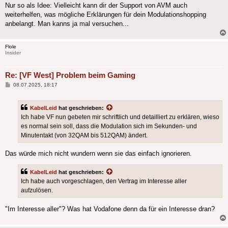
Nur so als Idee: Vielleicht kann dir der Support von AVM auch
weiterhelfen, was mögliche Erklärungen für dein Modulationshopping
anbelangt. Man kanns ja mal versuchen...
Flole
Insider
Re: [VF West] Problem beim Gaming
Beitrag
08.07.2025, 18:17
KabelLeid
hat geschrieben:
Ich habe VF nun gebeten mir schriftlich und detailliert zu erklären, wieso
es normal sein soll, dass die Modulation sich im Sekunden- und
Minutentakt (von 32QAM bis 512QAM) ändert.
Das würde mich nicht wundern wenn sie das einfach ignorieren.
KabelLeid
hat geschrieben:
Ich habe auch vorgeschlagen, den Vertrag im Interesse aller
aufzulösen.
"Im Interesse aller"? Was hat Vodafone denn da für ein Interesse dran?