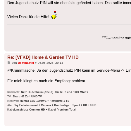
Den Jugendschutz PIN will sie ebenfalls geändert haben. Das sollte inn
Vielen Dank für die Hilfe!
***
Limousine ridin
Re: [VFKD] Home & Garden TV HD
Beitrag
von
Beatmaster
»
06.05.2025, 20:14
@Krummlasche: Ja den Jugendschutz PIN kann im Service-Menü -> Einste
Für mich klingt es nach ein Empfangsproblem.
Kabelnetz:
Netz Hildesheim (Alfeld). 862 MHz und 1000 Mbit/s
TV:
Sharp 43 Zoll UHD-TV
Receiver:
Humax ESD-160c/VE + Festplatte 1 TB
Abo:
Sky Entertainment + Cinema + Bundesliga + Sport + HD + UHD
Kabelanschluss Comfort HD + Kabel Premium Total