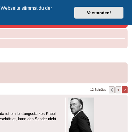
 Webseite stimmst du der
Vodafone-Kabel-Helpdesk
Verstanden!
1
2
Vorherig
12 Beiträge
da ist ein leistungsstarkes Kabel
eschäftigt, kann den Sender nicht