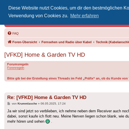
Diese Website nutzt Cookies, um dir den bestmöglichen Kom
Inoff
Verwendung von Cookies zu.
Mehr erfahren
Der Treffp
FAQ
Foren-Übersicht
Fernsehen und Radio über Kabel
Technik (Kabelanschlu
[VFKD] Home & Garden TV HD
Forumsregeln
Forenregeln
Bitte gib bei der Erstellung eines Threads im Feld „Präfix“ an, ob du Kunde v
Re: [VFKD] Home & Garden TV HD
Beitrag
von
Krummlasche
»
06.05.2025, 17:24
Ja wir sind jetzt so verblieben, ich nehme neben dem Receiver auch noch
dabei, sonst kaufe ich flott neu. Meine Nerven liegen schon blank, wie 
mehr hören und sehen
.