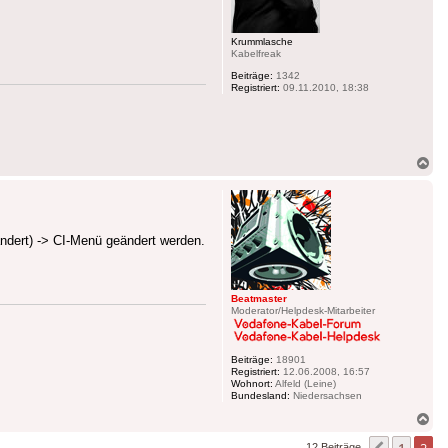
Krummlasche
Kabelfreak
Beiträge:
1342
Registriert:
09.11.2010, 18:38
Na
ob
dert) -> CI-Menü geändert werden.
Beatmaster
Moderator/Helpdesk-Mitarbeiter
Beiträge:
18901
Registriert:
12.06.2008, 16:57
Wohnort:
Alfeld (Leine)
Bundesland:
Niedersachsen
Na
ob
1
2
12 Beiträge