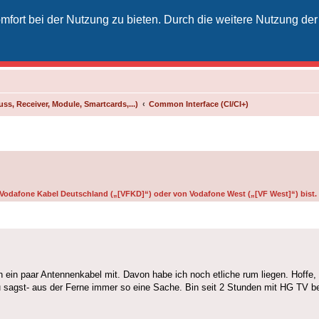
fort bei der Nutzung zu bieten. Durch die weitere Nutzung der
izielles Vodafone-Kabel-Forum
unkt für Kabelkunden von Vodafone - von Kunden für Kunden
ss, Receiver, Module, Smartcards,...)
Common Interface (CI/CI+)
on Vodafone Kabel Deutschland („[VFKD]“) oder von Vodafone West („[VF West]“) bist.
 ein paar Antennenkabel mit. Davon habe ich noch etliche rum liegen. Hoffe, 
du sagst- aus der Ferne immer so eine Sache. Bin seit 2 Stunden mit HG TV b