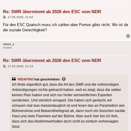
Re: SWR übernimmt ab 2026 den ESC vom NDR
Beitrag
17.05.2026, 21:04
Für den ESC Quatsch muss ich zahlen aber Pornos gibts nicht. Wo ist da
die soziale Gerechtigkeit?
robert_s
Insider
Re: SWR übernimmt ab 2026 den ESC vom NDR
Beitrag
17.05.2026, 21:13
V0DAF0N3
hat geschrieben:
Ich finde eigentlich gut, dass die Art des SWR und die vollmundigen
Ankündigungen nichts gebracht haben, weil es zeigt, dass die selber
keinen Plan haben und sich nur hinter vermeintlichen Experten
verstecken. Und ziemlich arrogant. Die haben sich gedacht, wir
schauen mal was massentauglich ist und lesen das an Parametern wie
Bühnenshow und Bekanntheitsgrad ab, dann noch ein bisschen nackte
Haut und viele Flammen auf der Bühne. Aber auch hier bin ich froh,
dass sich das Abstimmverhalten doch nicht so einfach vorhersagen
lässt.