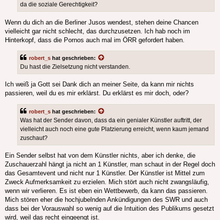
da die soziale Gerechtigkeit?
Wenn du dich an die Berliner Jusos wendest, stehen deine Chancen
vielleicht gar nicht schlecht, das durchzusetzen. Ich hab noch im
Hinterkopf, dass die Pornos auch mal im ÖRR gefordert haben.
robert_s
hat geschrieben:
Du hast die Zielsetzung nicht verstanden.
Ich weiß ja Gott sei Dank dich an meiner Seite, da kann mir nichts
passieren, weil du es mir erklärst. Du erklärst es mir doch, oder?
robert_s
hat geschrieben:
Was hat der Sender davon, dass da ein genialer Künstler auftritt, der
vielleicht auch noch eine gute Platzierung erreicht, wenn kaum jemand
zuschaut?
Ein Sender selbst hat von dem Künstler nichts, aber ich denke, die
Zuschauerzahl hängt ja nicht an 1 Künstler, man schaut in der Regel doch
das Gesamtevent und nicht nur 1 Künstler. Der Künstler ist Mittel zum
Zweck Aufmerksamkeit zu erzielen. Mich stört auch nicht zwangsläufig,
wenn wir verlieren. Es ist eben ein Wettbewerb, da kann das passieren.
Mich stören eher die hochjubelnden Ankündigungen des SWR und auch
dass bei der Vorauswahl so wenig auf die Intuition des Publikums gesetzt
wird, weil das recht eingeengt ist.