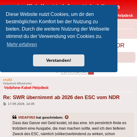
Inoffizielles Vodafone-Kabel-Forum
Diese Website nutzt Cookies, um dir den
Vodafone-Kabel-Helpdesk
bestmöglichen Komfort bei der Nutzung zu
FAQ
bieten. Durch die weitere Nutzung der Webseite
Foren-Übersicht
Offtopic
Medien
stimmst du der Verwendung von Cookies zu.
SWR übernimmt ab 2026 den ESC vom NDR
Mehr erfahren
Forumsregeln
Forenregeln
Verstanden!
1
2
3
4
Vorherige
40 Beiträge
cka82
Helpdesk-Mitarbeiter
Re: SWR übernimmt ab 2026 den ESC vom NDR
Beitrag
17.05.2026, 14:35
V0DAF0N3
hat geschrieben:
Dass das Ganze viel Geld kostet, ist das eine. Ich persönlich finde es
trotzdem eine Ausgabe, die man machen sollte, weil ich den tieferen
Zweck des ESC, nämlich (völker)verbindend zu wirken, schon