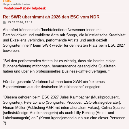
cka82
Helpdesk-Mitarbeiter
Re: SWR übernimmt ab 2026 den ESC vom NDR
Beitrag
15.07.2026, 13:12
Ab sofort können sich "hochtalentierte Newcomer:innen mit
Persönlichkeit und etablierte Acts mit Songs, die künstlerische Kreativität
und Exzellenz verbinden, performende Artists und auch gezielt
Songwriter:innen" beim SWR wieder für den letzten Platz beim ESC 2027
bewerben.
"Bei den performenden Artists ist es wichtig, dass sie bereits einige
Bühnenerfahrung mitbringen, herausragende gesangliche Qualitäten
haben und über ein professionelles Business-Umfeld verfügen. "
Für das gesamte Verfahren hat man beim SWR ein "externes
Expertenteam aus der deutschen Musikbranche" engagiert.
"Diesem gehören beim ESC 2027 Jules Kalmbacher (Musikproduzent,
Songwriter), Pele Loriano (Songwriter, Producer, ESC-Strategieberater),
Florian Müller (Publishing A&R mit internationalem Fokus), Celina Spanier
(selbstständige Musikmanagerin) als auch Lilly Behling (Artist- und
Labelmanagerin) an." (Kennt irgendjemand auch nur eine dieser Personen
?)