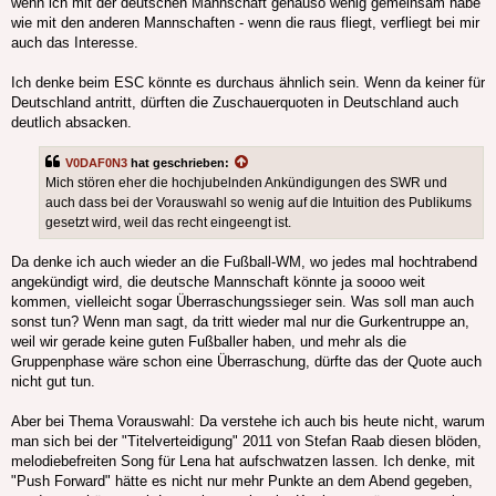
wenn ich mit der deutschen Mannschaft genauso wenig gemeinsam habe
wie mit den anderen Mannschaften - wenn die raus fliegt, verfliegt bei mir
auch das Interesse.
Ich denke beim ESC könnte es durchaus ähnlich sein. Wenn da keiner für
Deutschland antritt, dürften die Zuschauerquoten in Deutschland auch
deutlich absacken.
V0DAF0N3
hat geschrieben:
Mich stören eher die hochjubelnden Ankündigungen des SWR und
auch dass bei der Vorauswahl so wenig auf die Intuition des Publikums
gesetzt wird, weil das recht eingeengt ist.
Da denke ich auch wieder an die Fußball-WM, wo jedes mal hochtrabend
angekündigt wird, die deutsche Mannschaft könnte ja soooo weit
kommen, vielleicht sogar Überraschungssieger sein. Was soll man auch
sonst tun? Wenn man sagt, da tritt wieder mal nur die Gurkentruppe an,
weil wir gerade keine guten Fußballer haben, und mehr als die
Gruppenphase wäre schon eine Überraschung, dürfte das der Quote auch
nicht gut tun.
Aber bei Thema Vorauswahl: Da verstehe ich auch bis heute nicht, warum
man sich bei der "Titelverteidigung" 2011 von Stefan Raab diesen blöden,
melodiebefreiten Song für Lena hat aufschwatzen lassen. Ich denke, mit
"Push Forward" hätte es nicht nur mehr Punkte an dem Abend gegeben,