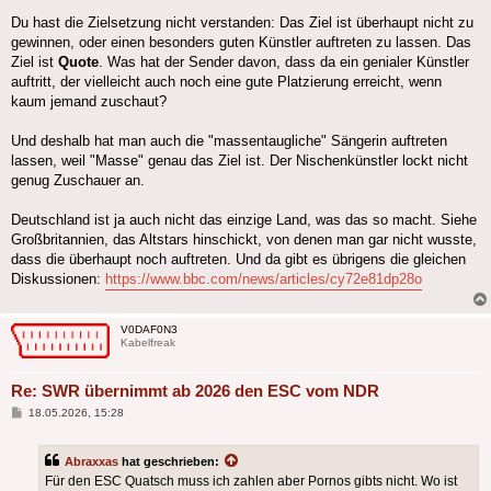
Du hast die Zielsetzung nicht verstanden: Das Ziel ist überhaupt nicht zu
gewinnen, oder einen besonders guten Künstler auftreten zu lassen. Das
Ziel ist
Quote
. Was hat der Sender davon, dass da ein genialer Künstler
auftritt, der vielleicht auch noch eine gute Platzierung erreicht, wenn
kaum jemand zuschaut?
Und deshalb hat man auch die "massentaugliche" Sängerin auftreten
lassen, weil "Masse" genau das Ziel ist. Der Nischenkünstler lockt nicht
genug Zuschauer an.
Deutschland ist ja auch nicht das einzige Land, was das so macht. Siehe
Großbritannien, das Altstars hinschickt, von denen man gar nicht wusste,
dass die überhaupt noch auftreten. Und da gibt es übrigens die gleichen
Diskussionen:
https://www.bbc.com/news/articles/cy72e81dp28o
V0DAF0N3
Kabelfreak
Re: SWR übernimmt ab 2026 den ESC vom NDR
Beitrag
18.05.2026, 15:28
Abraxxas
hat geschrieben:
Für den ESC Quatsch muss ich zahlen aber Pornos gibts nicht. Wo ist