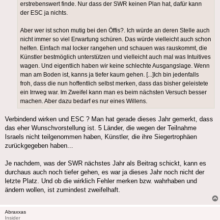
erstrebenswert finde. Nur dass der SWR keinen Plan hat, dafür kann
der ESC ja nichts.
Aber wer ist schon mutig bei den Öffis?. Ich würde an deren Stelle auch
nicht immer so viel Erwartung schüren. Das würde vielleicht auch schon
helfen. Einfach mal locker rangehen und schauen was rauskommt, die
Künstler bestmöglich unterstützen und vielleicht auch mal was Intuitives
wagen. Und eigentlich haben wir keine schlechte Ausgangslage. Wenn
man am Boden ist, kanns ja tiefer kaum gehen. [...]Ich bin jedenfalls
froh, dass die nun hoffentlich selbst merken, dass das bisher geleistete
ein Irrweg war. Im Zweifel kann man es beim nächsten Versuch besser
machen. Aber dazu bedarf es nur eines Willens.
Verbindend wirken und ESC ? Man hat gerade dieses Jahr gemerkt, dass
das eher Wunschvorstellung ist. 5 Länder, die wegen der Teilnahme
Israels nicht teilgenommen haben, Künstler, die ihre Siegertrophäen
zurückgegeben haben...
Je nachdem, was der SWR nächstes Jahr als Beitrag schickt, kann es
durchaus auch noch tiefer gehen, es war ja dieses Jahr noch nicht der
letzte Platz. Und ob die wirklich Fehler merken bzw. wahrhaben und
ändern wollen, ist zumindest zweifelhaft.
Abraxxas
Insider