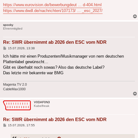
https://www.eurovision.de/bewerbungdeut ... d-404.html
https://www.dwdl.de/nachrichten/107173/ ... _esc_2027/
spooky
Ehrenmitglied
Re: SWR übernimmt ab 2026 den ESC vom NDR
Beitrag
15.07.2026, 13:38
Ich hätte mir einen Produzenten/Musikmanager von nem deutschen
Plattenlabel gewünscht…
Gibt es überhabt noch sowas? Also das deutsche Label?
Das letzte mir bekannte war BMG
Magenta TV 2.0
CableMax1000
V0DAF0N3
Kabelfreak
Re: SWR übernimmt ab 2026 den ESC vom NDR
Beitrag
15.07.2026, 17:55