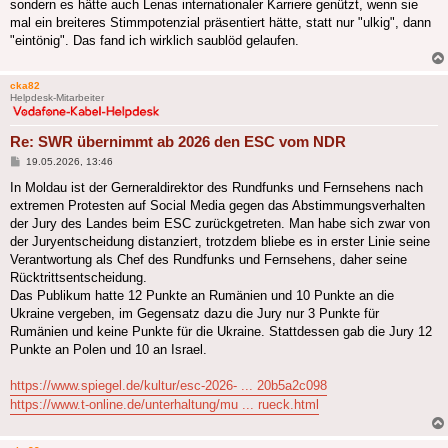
sondern es hätte auch Lenas internationaler Karriere genützt, wenn sie
mal ein breiteres Stimmpotenzial präsentiert hätte, statt nur "ulkig", dann
"eintönig". Das fand ich wirklich saublöd gelaufen.
cka82
Helpdesk-Mitarbeiter
Re: SWR übernimmt ab 2026 den ESC vom NDR
Beitrag
19.05.2026, 13:46
In Moldau ist der Gerneraldirektor des Rundfunks und Fernsehens nach
extremen Protesten auf Social Media gegen das Abstimmungsverhalten
der Jury des Landes beim ESC zurückgetreten. Man habe sich zwar von
der Juryentscheidung distanziert, trotzdem bliebe es in erster Linie seine
Verantwortung als Chef des Rundfunks und Fernsehens, daher seine
Rücktrittsentscheidung.
Das Publikum hatte 12 Punkte an Rumänien und 10 Punkte an die
Ukraine vergeben, im Gegensatz dazu die Jury nur 3 Punkte für
Rumänien und keine Punkte für die Ukraine. Stattdessen gab die Jury 12
Punkte an Polen und 10 an Israel.
https://www.spiegel.de/kultur/esc-2026- ... 20b5a2c098
https://www.t-online.de/unterhaltung/mu ... rueck.html