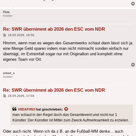
Flole
Insider
Re: SWR übernimmt ab 2026 den ESC vom NDR
Beitrag
18.05.2026, 16:50
Hmmm, wenn man es wegen des Gesamtwerks schaut dann lässt sich ja
eine Menge Geld sparen indem man nicht mitmacht sonden einfach nur
überträgt, im Extremfall sogar nur mit Originalton und komplett ohne
eigenes Team vor Ort.
robert_s
Insider
Re: SWR übernimmt ab 2026 den ESC vom NDR
Beitrag
18.05.2026, 17:04
V0DAF0N3
hat geschrieben:
man schaut in der Regel doch das Gesamtevent und nicht nur 1
Künstler. Der Künstler ist Mittel zum Zweck Aufmerksamkeit zu erzielen.
Oder auch nicht. Wenn ich da z.B. an die Fußball-WM denke... auch