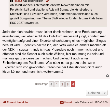
cka82
hat geschrieben:
Ab sofort können sich "hochtalentierte Newcomer:innen mit
Persönlichkeit und etablierte Acts mit Songs, die künstlerische
Kreativität und Exzellenz verbinden, performende Artists und auch
gezielt Songwriter:innen" beim SWR wieder für den letzten Platz beim
ESC 2027 bewerben.
Jeder der sich bewirbt, muss leider damit rechnen, eine Enttäuschung
einzufahren, weil eben nicht das Publikum insgesamt judgt, sondern man
womöglich aufgrund einer Experteneinschätzung eines möglichen Sieges
beraubt wird. Eigentlich dachte ich, der SWR wolle es anders machen als
der NDR. Insgesamt finde ich das Prozedere noch immer nicht gut und
offenbar sind die Sender auch nicht Willens, hier mal mutig zu sein und
mal was ganz anderes zu machen. Und vielleicht auch unter
Einbeziehung des Publikums. Was nützt es da gut zu sein, wenn
Experten sich von gewohnten Pfaden bei der Urteilsfindung nicht auch
lösen können und man nicht weiterkommt?
1
2
3
4
Vorherige
40 Beiträge
Gehe zu
Foren-Übersicht
Kontakt
Alle Zeiten sind
UTC+02:00