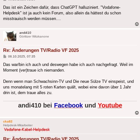
Das ist ein Zeichen dafür, dass ChatGPT halluziniert. "Vodafone-
Helpdesk" ist ja auch kein Forum, also allein da hättest du schon
misstrauisch werden müssen....
andi410
Görlitzer Witzkanone
Re: Änderungen TV/Radio VF 2025
Beitrag
06.10.2025, 07:35
Das war/bin ich auch und deswegen habe ich auch nachgefragt. Weil im
Moment (ver)traue ich niemanden.
Denn wenn man Schwachsinn-TV und Die neue Sülze TV einspeist, und
uns monatelang mit 5 roten Karten quält, wobei eine davon über 1 Jahr
drin ist, dem traue alles zu.
andi410 bei
Facebook
und
Youtube
cka82
Helpdesk-Mitarbeiter
Re: Änderungen TV/Radio VF 2025