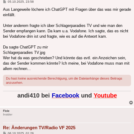
Beitrag
05.10.2025, 23:58
Aus Langeweile löchere ich ChatGPT mit Fragen über das was mir gerade
einfällt.
Unter anderem fragte ich über Schlagerparadies TV und wie man den
Sender empfangen kann. Da kam u.a. Vodafone. Ich sagte, das es nicht
bei Vodafone drin ist und fragte, wie es auf die Antwort kam.
Da sagte ChatGPT zu mir
Schlagerparadies TV.jpg
Wer hat da was geschrieben? Und könnte das evtl. ein Anzeichen sein,
das der Sender kommen könnte? Ich meine, bei Vodafone muss man mit
allem rechnen...
Du hast keine ausreichende Berechtigung, um die Dateianhänge dieses Beitrags
anzusehen.
andi410 bei
Facebook
und
Youtube
Flole
Insider
Re: Änderungen TV/Radio VF 2025
Beitrag
06.10.2025, 01:26