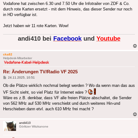
Vodafone hat zwischen 6.30 und 7.50 Uhr die Infotrailer von ZDF & Co.
durch rote Karten ersetzt - mit dem Hinweis, das dieser Sender nur noch
in HD verfügbar ist.
Jetzt haben wir 11 rote Karten. Wow!
andi410 bei
Facebook
und
Youtube
cka82
Helpdesk-Mitarbeiter
Re: Änderungen TV/Radio VF 2025
Beitrag
24.11.2025, 10:51
Ob die Plätze wirklich nochmal belegt werden ? Wo da wenn man das aus
VF Sicht sieht, so viel Platz für Internet wäre ?
Wäre es z.B. denkbar, dass VF alle freien Plätze abschaltet, die Sender
von 562 MHz auf 530 MHz verschiebt und durch weiteres Hin-und
Herschieben dann etvl. auch 610 MHz frei macht ?
andi410
Görlitzer Witzkanone