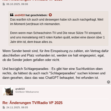
Beitrag
06.10.2025, 09:06
andi410
hat geschrieben:
Das war/bin ich auch und deswegen habe ich auch nachgefragt. Weil
im Moment (ver)traue ich niemanden.
Denn wenn man Schwachsinn-TV und Die neue Sülze TV einspeist,
und uns monatelang mit 5 roten Karten quält, wobei eine davon über 1
Jahr drin ist, dem traue alles zu.
Wenn Sender bereit sind, für ihre Einspeisung zu zahlen, ein Vertrag dafür
abschließen und Platz vorhanden ist, werden sie halt eingespeist, egal,
ob die Sender jedem gefallen oder nicht.
Und bezüglich Schlagerparadies : Es gibt hier eine Suchfunktion oben
rechts, da hättest du auch nach "Schlagerparadies" suchen können und
dann gesehen, dass das was ChatGPT behauptet, frei erfunden ist.
andi410
Görlitzer Witzkanone
Re: Änderungen TV/Radio VF 2025
Beitrag
24.11.2025, 08:05