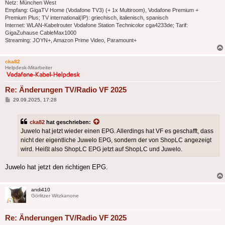
Netz: München West
Empfang: GigaTV Home (Vodafone TV3) (+ 1x Multiroom), Vodafone Premium +
Premium Plus; TV international(IP): griechisch, italienisch, spanisch
Internet: WLAN-Kabelrouter Vodafone Station Technicolor cga4233de; Tarif:
GigaZuhause CableMax1000
Streaming: JOYN+, Amazon Prime Video, Paramount+
cka82
Helpdesk-Mitarbeiter
Re: Änderungen TV/Radio VF 2025
Beitrag
29.09.2025, 17:28
cka82
hat geschrieben:
Juwelo hat jetzt wieder einen EPG. Allerdings hat VF es geschafft, dass
nicht der eigentliche Juwelo EPG, sondern der von ShopLC angezeigt
wird. Heißt also ShopLC EPG jetzt auf ShopLC und Juwelo.
Juwelo hat jetzt den richtigen EPG.
andi410
Görlitzer Witzkanone
Re: Änderungen TV/Radio VF 2025