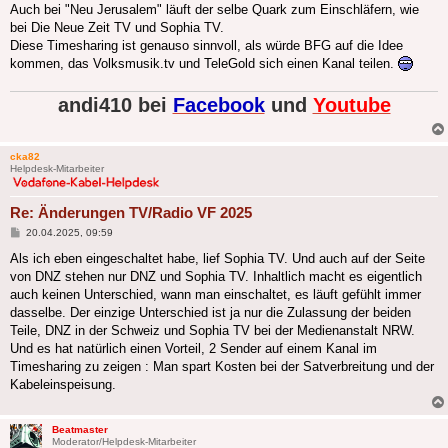
Auch bei "Neu Jerusalem" läuft der selbe Quark zum Einschläfern, wie
bei Die Neue Zeit TV und Sophia TV.
Diese Timesharing ist genauso sinnvoll, als würde BFG auf die Idee
kommen, das Volksmusik.tv und TeleGold sich einen Kanal teilen.
andi410 bei
Facebook
und
Youtube
cka82
Helpdesk-Mitarbeiter
Re: Änderungen TV/Radio VF 2025
Beitrag
20.04.2025, 09:59
Als ich eben eingeschaltet habe, lief Sophia TV. Und auch auf der Seite
von DNZ stehen nur DNZ und Sophia TV. Inhaltlich macht es eigentlich
auch keinen Unterschied, wann man einschaltet, es läuft gefühlt immer
dasselbe. Der einzige Unterschied ist ja nur die Zulassung der beiden
Teile, DNZ in der Schweiz und Sophia TV bei der Medienanstalt NRW.
Und es hat natürlich einen Vorteil, 2 Sender auf einem Kanal im
Timesharing zu zeigen : Man spart Kosten bei der Satverbreitung und der
Kabeleinspeisung.
Beatmaster
Moderator/Helpdesk-Mitarbeiter