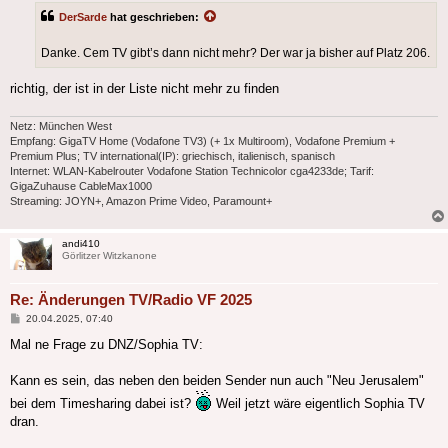
DerSarde
hat geschrieben:
Danke. Cem TV gibt’s dann nicht mehr? Der war ja bisher auf Platz 206.
richtig, der ist in der Liste nicht mehr zu finden
Netz: München West
Empfang: GigaTV Home (Vodafone TV3) (+ 1x Multiroom), Vodafone Premium +
Premium Plus; TV international(IP): griechisch, italienisch, spanisch
Internet: WLAN-Kabelrouter Vodafone Station Technicolor cga4233de; Tarif:
GigaZuhause CableMax1000
Streaming: JOYN+, Amazon Prime Video, Paramount+
andi410
Görlitzer Witzkanone
Re: Änderungen TV/Radio VF 2025
Beitrag
20.04.2025, 07:40
Mal ne Frage zu DNZ/Sophia TV:
Kann es sein, das neben den beiden Sender nun auch "Neu Jerusalem"
bei dem Timesharing dabei ist?
Weil jetzt wäre eigentlich Sophia TV
dran.