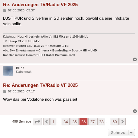
Re: Änderungen TV/Radio VF 2025
Beitrag
07.05.2025, 05:37
LUST PUR und Silverline in SD senden noch, obwohl da eine Infokarte
sein sollte.
Kabelnetz:
Netz Hildesheim (Alfeld). 862 MHz und 1000 Mbit/s
TV:
Sharp 43 Zoll UHD-TV
Receiver:
Humax ESD-160c/VE + Festplatte 1 TB
Abo:
Sky Entertainment + Cinema + Bundesliga + Sport + HD + UHD
Kabelanschluss Comfort HD + Kabel Premium Total
Blue7
Kabelfreak
Re: Änderungen TV/Radio VF 2025
Beitrag
07.05.2025, 07:17
Wow das bei Vodafone noch was passiert
Seite
36
von
50
1
34
35
36
37
38
50
Vorherige
Nächs
499 Beiträge
…
…
Gehe zu