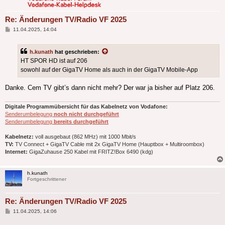
Re: Änderungen TV/Radio VF 2025
Beitrag
11.04.2025, 14:04
h.kunath
hat geschrieben:
HT SPOR HD ist auf 206
sowohl auf der GigaTV Home als auch in der GigaTV Mobile-App
Danke. Cem TV gibt’s dann nicht mehr? Der war ja bisher auf Platz 206.
Digitale Programmübersicht für das Kabelnetz von Vodafone:
Senderumbelegung
noch nicht durchgeführt
Senderumbelegung
bereits durchgeführt
Kabelnetz:
voll ausgebaut (862 MHz) mit 1000 Mbit/s
TV:
TV Connect + GigaTV Cable mit 2x GigaTV Home (Hauptbox + Multiroombox)
Internet:
GigaZuhause 250 Kabel mit FRITZ!Box 6490 (kdg)
h.kunath
Fortgeschrittener
Re: Änderungen TV/Radio VF 2025
Beitrag
11.04.2025, 14:06