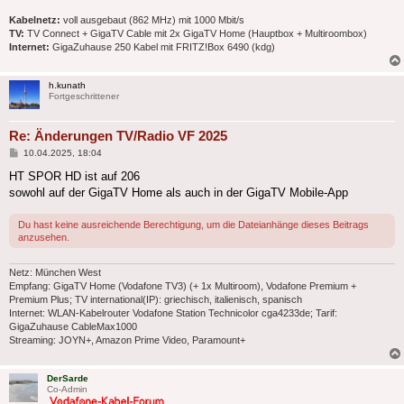
Kabelnetz:
voll ausgebaut (862 MHz) mit 1000 Mbit/s
TV:
TV Connect + GigaTV Cable mit 2x GigaTV Home (Hauptbox + Multiroombox)
Internet:
GigaZuhause 250 Kabel mit FRITZ!Box 6490 (kdg)
h.kunath
Fortgeschrittener
Re: Änderungen TV/Radio VF 2025
Beitrag
10.04.2025, 18:04
HT SPOR HD ist auf 206
sowohl auf der GigaTV Home als auch in der GigaTV Mobile-App
Du hast keine ausreichende Berechtigung, um die Dateianhänge dieses Beitrags
anzusehen.
Netz: München West
Empfang: GigaTV Home (Vodafone TV3) (+ 1x Multiroom), Vodafone Premium +
Premium Plus; TV international(IP): griechisch, italienisch, spanisch
Internet: WLAN-Kabelrouter Vodafone Station Technicolor cga4233de; Tarif:
GigaZuhause CableMax1000
Streaming: JOYN+, Amazon Prime Video, Paramount+
DerSarde
Co-Admin