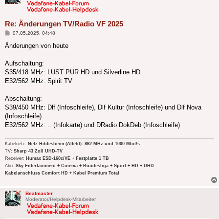
Re: Änderungen TV/Radio VF 2025
Beitrag
07.05.2025, 04:48
Änderungen von heute
Aufschaltung:
S35/418 MHz: LUST PUR HD und Silverline HD
E32/562 MHz: Spirit TV
Abschaltung:
S39/450 MHz: Dlf (Infoschleife), Dlf Kultur (Infoschleife) und Dlf Nova
(Infoschleife)
E32/562 MHz: .. (Infokarte) und DRadio DokDeb (Infoschleife)
Kabelnetz:
Netz Hildesheim (Alfeld). 862 MHz und 1000 Mbit/s
TV:
Sharp 43 Zoll UHD-TV
Receiver:
Humax ESD-160c/VE + Festplatte 1 TB
Abo:
Sky Entertainment + Cinema + Bundesliga + Sport + HD + UHD
Kabelanschluss Comfort HD + Kabel Premium Total
Beatmaster
Moderator/Helpdesk-Mitarbeiter