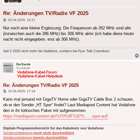
Re: Änderungen TV/Radio VF 2025
Beitrag
02.04.2025, 16:17
Nur noch eine kleine Ergänzung: Die Frequenzen ab 262 MHz sind alle
(inzwischen auch die 286 MHz) bis 306 MHz aktiv (ich habe diese heute
nacht nicht eingegeben, erst ab 306 MHz).
Seit 2-2025 nicht mehr bei Vodafone, sondern bei Pyur Tele Columbus!
DerSarde
Co-Admin
Re: Änderungen TV/Radio VF 2025
Beitrag
10.04.2025, 17:19
Kann mal jemand mit GigaTV Home oder GigaTV Cable Box 2 schauen,
ob er den Sender „HT Spor“ findet? Laut Mediapool Content hat Vodafone
den in ihr türkisches Paket mit aufgenommen.
https://mediapool-content.de/%F0%9F%87% ... -spor-auf/
Digitale Programmübersicht für das Kabelnetz von Vodafone:
Senderumbelegung
noch nicht durchgeführt
Senderumbelegung
bereits durchgeführt