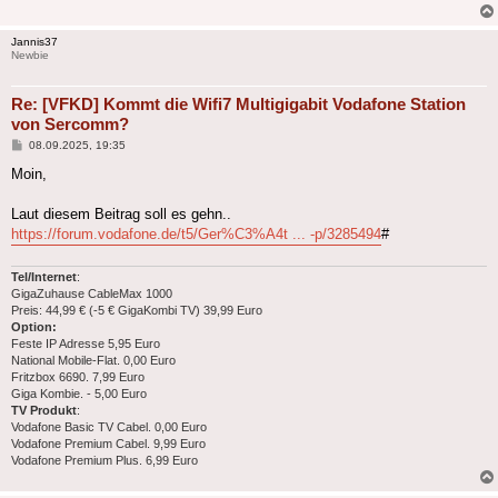
Jannis37
Newbie
Re: [VFKD] Kommt die Wifi7 Multigigabit Vodafone Station
von Sercomm?
Beitrag
08.09.2025, 19:35
Moin,
Laut diesem Beitrag soll es gehn..
https://forum.vodafone.de/t5/Ger%C3%A4t ... -p/3285494
#
Tel/Internet
:
GigaZuhause CableMax 1000
​Preis: 44,99 € (-5 € GigaKombi TV) 39,99 Euro
Option:
Feste IP Adresse 5,95 Euro
National Mobile-Flat. 0,00 Euro
Fritzbox 6690. 7,99 Euro
Giga Kombie. - 5,00 Euro
TV Produkt
:
Vodafone Basic TV Cabel. 0,00 Euro
Vodafone Premium Cabel. 9,99 Euro
Vodafone Premium Plus. 6,99 Euro