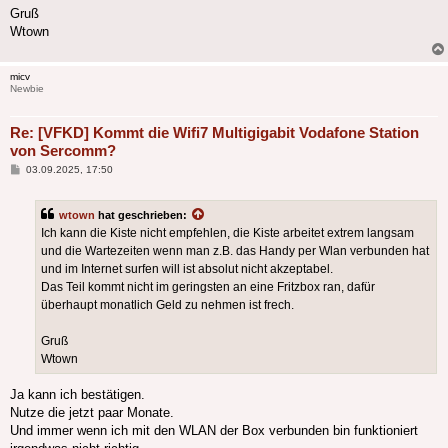
Gruß
Wtown
micv
Newbie
Re: [VFKD] Kommt die Wifi7 Multigigabit Vodafone Station
von Sercomm?
Beitrag
03.09.2025, 17:50
wtown
hat geschrieben:
Ich kann die Kiste nicht empfehlen, die Kiste arbeitet extrem langsam
und die Wartezeiten wenn man z.B. das Handy per Wlan verbunden hat
und im Internet surfen will ist absolut nicht akzeptabel.
Das Teil kommt nicht im geringsten an eine Fritzbox ran, dafür
überhaupt monatlich Geld zu nehmen ist frech.
Gruß
Wtown
Ja kann ich bestätigen.
Nutze die jetzt paar Monate.
Und immer wenn ich mit den WLAN der Box verbunden bin funktioniert