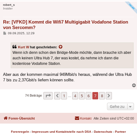
robert_s
Insider
Re: [VFKD] Kommt die Wifi7 Multigigabit Vodafone Station
von Sercomm?
Beitrag
09.09.2025, 12:29
Kurt W
hat geschrieben:
Wenn ich denn schon den Bridge-Mode möchte, dann brauche ich aber
auch keinen Ultra Hub 7, der was kostet, da nehme ich dann die
kostenlose Vodafone Station.
Aber aus der kommen maximal 949Mbit/s heraus, während der Ultra Hub
7 bis zu 2,37Gbit/s liefern können sollte.
Seite
7
von
8
1
4
5
6
7
8
Vorherige
Nächste
74 Beiträge
…
Gehe zu
Foren-Übersicht
Kontakt
Alle Zeiten sind
UTC+02:00
Forenregeln
-
Impressum und Kontaktstelle nach DSA
-
Datenschutz
-
Partner