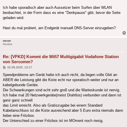
Ich habe sporadisch aber auch Aussetzer beim Surfen über WLAN
beobachtet, in der Form dass es eine "Denkpause" gibt, bevor die Seite
geladen wird.
Hast du mal probiert, am Endgerät manuell DNS-Server einzugeben?
wtown
Newbie
Re: [VFKD] Kommt die Wifi7 Multigigabit Vodafone Station
von Sercomm?
Beitrag
02.09.2025, 13:17
Speedprobleme am Gerät hatte ich auch nicht, da liegen volle Gbit an
ABER die Leistung gibt die Kiste echt nur sporatisch weiter und nur an
kabelgebunde Geräte.
Die Schwankungen sind echt sehr groß und die Warteskunde ist nervig.
Ich habe mal 20 Netzwerkgeräte(meist Drahtlos) verbunden und dann ist
ganz ganz schnell
das Limit erreicht. Also als Gratiszugabe bei einem Standard
Kabelanschluss ist die Kiste ausreichend aber 5 Euro extra niemals dann
lieber eine Fritzbox.
Der Unterschied zu einer Fritzbox ist im MOment noch riesig.