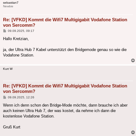
sebastian7
Newbie
Re: [VFKD] Kommt die Wifi7 Multigigabit Vodafone Station
von Sercomm?
Beitrag
09.09.2025, 09:17
Hallo Kretzian,
ja, der Ultra Hub 7 Kabel unterstützt den Bridgemode genau so wie die
Vodafone Station.
Kurt W
Re: [VFKD] Kommt die Wifi7 Multigigabit Vodafone Station
von Sercomm?
Beitrag
09.09.2025, 12:26
Wenn ich denn schon den Bridge-Mode möchte, dann brauche ich aber
auch keinen Ultra Hub 7, der was kostet, da nehme ich dann die
kostenlose Vodafone Station.
Gruß Kurt