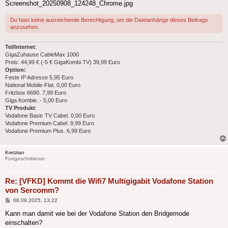
Screenshot_20250908_124248_Chrome.jpg
Du hast keine ausreichende Berechtigung, um die Dateianhänge dieses Beitrags
anzusehen.
Tel/Internet
:
GigaZuhause CableMax 1000
​Preis: 44,99 € (-5 € GigaKombi TV) 39,99 Euro
Option:
Feste IP Adresse 5,95 Euro
National Mobile-Flat. 0,00 Euro
Fritzbox 6690. 7,99 Euro
Giga Kombie. - 5,00 Euro
TV Produkt
:
Vodafone Basic TV Cabel. 0,00 Euro
Vodafone Premium Cabel. 9,99 Euro
Vodafone Premium Plus. 6,99 Euro
Kretzian
Fortgeschrittener
Re: [VFKD] Kommt die Wifi7 Multigigabit Vodafone Station
von Sercomm?
Beitrag
08.09.2025, 13:22
Kann man damit wie bei der Vodafone Station den Bridgemode
einschalten?