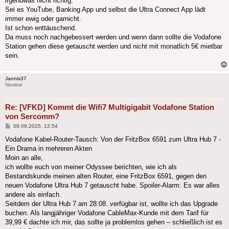
irgendwas nicht richtig.
Sei es YouTube, Banking App und selbst die Ultra Connect App lädt
immer ewig oder garnicht.
Ist schon enttäuschend.
Da muss noch nachgebessert werden und wenn dann sollte die Vodafone
Station gehen diese getauscht werden und nicht mit monatlich 5€ mietbar
sein.
Jannis37
Newbie
Re: [VFKD] Kommt die Wifi7 Multigigabit Vodafone Station
von Sercomm?
Beitrag
08.09.2025, 12:54
Vodafone Kabel-Router-Tausch: Von der FritzBox 6591 zum Ultra Hub 7 -
Ein Drama in mehreren Akten
​Moin an alle,
​ich wollte euch von meiner Odyssee berichten, wie ich als
Bestandskunde meinen alten Router, eine FritzBox 6591, gegen den
neuen Vodafone Ultra Hub 7 getauscht habe. Spoiler-Alarm: Es war alles
andere als einfach.
​Seitdem der Ultra Hub 7 am 28.08. verfügbar ist, wollte ich das Upgrade
buchen. Als langjähriger Vodafone CableMax-Kunde mit dem Tarif für
39,99 € dachte ich mir, das sollte ja problemlos gehen – schließlich ist es