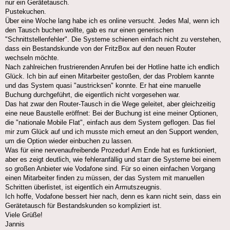
nur ein Gerätetausch.
​Pustekuchen.
​Über eine Woche lang habe ich es online versucht. Jedes Mal, wenn ich
den Tausch buchen wollte, gab es nur einen generischen
"Schnittstellenfehler". Die Systeme schienen einfach nicht zu verstehen,
dass ein Bestandskunde von der FritzBox auf den neuen Router
wechseln möchte.
​Nach zahlreichen frustrierenden Anrufen bei der Hotline hatte ich endlich
Glück. Ich bin auf einen Mitarbeiter gestoßen, der das Problem kannte
und das System quasi "austricksen" konnte. Er hat eine manuelle
Buchung durchgeführt, die eigentlich nicht vorgesehen war.
​Das hat zwar den Router-Tausch in die Wege geleitet, aber gleichzeitig
eine neue Baustelle eröffnet: Bei der Buchung ist eine meiner Optionen,
die "nationale Mobile Flat", einfach aus dem System geflogen. Das fiel
mir zum Glück auf und ich musste mich erneut an den Support wenden,
um die Option wieder einbuchen zu lassen.
​Was für eine nervenaufreibende Prozedur! Am Ende hat es funktioniert,
aber es zeigt deutlich, wie fehleranfällig und starr die Systeme bei einem
so großen Anbieter wie Vodafone sind. Für so einen einfachen Vorgang
einen Mitarbeiter finden zu müssen, der das System mit manuellen
Schritten überlistet, ist eigentlich ein Armutszeugnis.
​Ich hoffe, Vodafone bessert hier nach, denn es kann nicht sein, dass ein
Gerätetausch für Bestandskunden so kompliziert ist.
​Viele Grüße!
Jannis