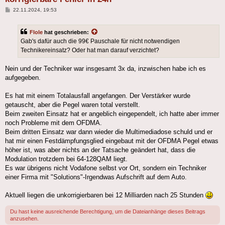
Beitrag
22.11.2024, 19:53
Flole
hat geschrieben:
Gab's dafür auch die 99€ Pauschale für nicht notwendigen
Technikereinsatz? Oder hat man darauf verzichtet?
Nein und der Techniker war insgesamt 3x da, inzwischen habe ich es
aufgegeben.
Es hat mit einem Totalausfall angefangen. Der Verstärker wurde
getauscht, aber die Pegel waren total verstellt.
Beim zweiten Einsatz hat er angeblich eingependelt, ich hatte aber immer
noch Probleme mit dem OFDMA.
Beim dritten Einsatz war dann wieder die Multimediadose schuld und er
hat mir einen Festdämpfungsglied eingebaut mit der OFDMA Pegel etwas
höher ist, was aber nichts an der Tatsache geändert hat, dass die
Modulation trotzdem bei 64-128QAM liegt.
Es war übrigens nicht Vodafone selbst vor Ort, sondern ein Techniker
einer Firma mit "Solutions"-Irgendwas Aufschrift auf dem Auto.
Aktuell liegen die unkorrigierbaren bei 12 Milliarden nach 25 Stunden
Du hast keine ausreichende Berechtigung, um die Dateianhänge dieses Beitrags
anzusehen.