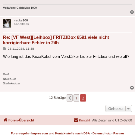
Vodafone CableMax 1000
nauke100
Kabelfreak
Re: [VF West][Leihbox] FRITZ!Box 6591 viele nicht
korrigierbare Fehler in 24h
Beitrag
23.11.2024, 11:48
Wie lang ist das KoaxKabel vom Verstärker bis zur Fritzbox und wie alt?
Gruß
Nauke100
Starlinknutzer
1
2
Vorherige
12 Beiträge
Gehe zu
Foren-Übersicht
Kontakt
Alle Zeiten sind
UTC+02:00
Forenregeln
-
Impressum und Kontaktstelle nach DSA
-
Datenschutz
-
Partner