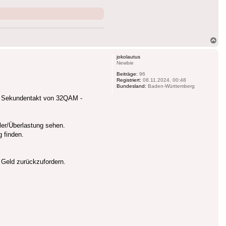
Na
ob
jokolautus
Newbie
Beiträge:
96
Registriert:
08.11.2024, 00:48
Bundesland:
Baden-Württemberg
im Sekundentakt von 32QAM -
ler/Überlastung sehen.
 finden.
n Geld zurückzufordern.