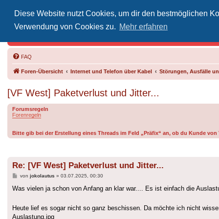
Diese Website nutzt Cookies, um dir den bestmöglichen Kom
Inoff
Verwendung von Cookies zu.
Mehr erfahren
Der Treffp
FAQ
Foren-Übersicht
Internet und Telefon über Kabel
Störungen, Ausfälle 
[VF West] Paketverlust und Jitter...
Forumsregeln
Forenregeln
Bitte gib bei der Erstellung eines Threads im Feld „Präfix“ an, ob du Kunde vo
Re: [VF West] Paketverlust und Jitter...
Beitrag
von
jokolautus
»
03.07.2025, 00:30
Was vielen ja schon von Anfang an klar war.... Es ist einfach die Ausl
Heute lief es sogar nicht so ganz beschissen. Da möchte ich nicht wis
Auslastung.jpg