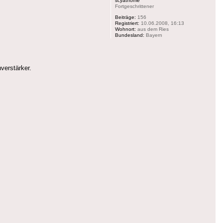
scyathome
Fortgeschrittener
Beiträge:
156
Registriert:
10.06.2008, 16:13
Wohnort:
aus dem Ries
Bundesland:
Bayern
verstärker.