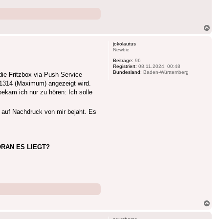
Na
ob
jokolautus
Newbie
Beiträge:
96
Registriert:
08.11.2024, 00:48
Bundesland:
Baden-Württemberg
ie Fritzbox via Push Service
 1314 (Maximum) angezeigt wird.
bekam ich nur zu hören: Ich solle
e auf Nachdruck von mir bejaht. Es
ORAN ES LIEGT?
Na
ob