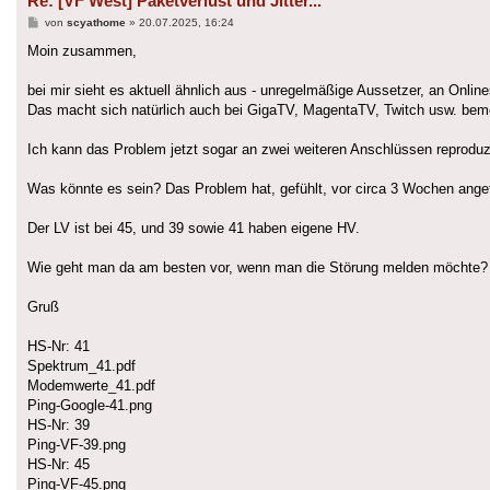
Re: [VF West] Paketverlust und Jitter...
Beitrag
von
scyathome
»
20.07.2025, 16:24
Moin zusammen,
bei mir sieht es aktuell ähnlich aus - unregelmäßige Aussetzer, an Online
Das macht sich natürlich auch bei GigaTV, MagentaTV, Twitch usw. beme
Ich kann das Problem jetzt sogar an zwei weiteren Anschlüssen reproduz
Was könnte es sein? Das Problem hat, gefühlt, vor circa 3 Wochen angef
Der LV ist bei 45, und 39 sowie 41 haben eigene HV.
Wie geht man da am besten vor, wenn man die Störung melden möchte?
Gruß
HS-Nr: 41
Spektrum_41.pdf
Modemwerte_41.pdf
Ping-Google-41.png
HS-Nr: 39
Ping-VF-39.png
HS-Nr: 45
Ping-VF-45.png