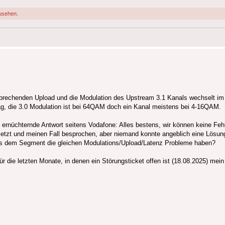
usehen.
einbrechenden Upload und die Modulation des Upstream 3.1 Kanals wechselt 
die 3.0 Modulation ist bei 64QAM doch ein Kanal meistens bei 4-16QAM.
ernüchternde Antwort seitens Vodafone: Alles bestens, wir können keine Feh
zt und meinen Fall besprochen, aber niemand konnte angeblich eine Lösung
 aus dem Segment die gleichen Modulations/Upload/Latenz Probleme haben?
r die letzten Monate, in denen ein Störungsticket offen ist (18.08.2025) mei