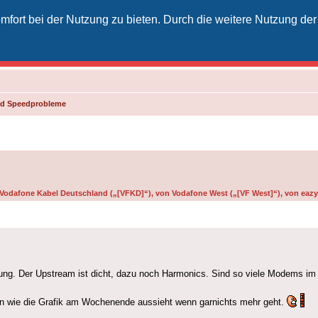
fort bei der Nutzung zu bieten. Durch die weitere Nutzung der
izielles Vodafone-Kabel-Forum
unkt für Kabelkunden von Vodafone - von Kunden für Kunden
und Speedprobleme
n Vodafone Kabel Deutschland („[VFKD]“), von Vodafone West („[VF West]“), von eazy 
astung. Der Upstream ist dicht, dazu noch Harmonics. Sind so viele Modems 
sen wie die Grafik am Wochenende aussieht wenn garnichts mehr geht.