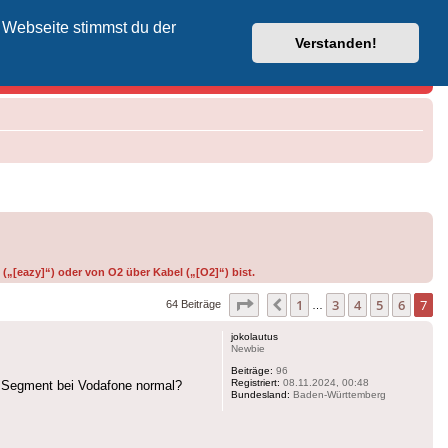
 Webseite stimmst du der
Vodafone-Kabel-Helpdesk
Verstanden!
(„[eazy]“) oder von O2 über Kabel („[O2]“) bist.
Seite
7
von
7
1
3
4
5
6
7
Vorherige
64 Beiträge
…
jokolautus
Newbie
Beiträge:
96
Registriert:
08.11.2024, 00:48
im Segment bei Vodafone normal?
Bundesland:
Baden-Württemberg