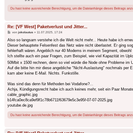
Du hast keine ausreichende Berechtigung, um die Dateianhänge dieses Beitrags anz
Re: [VF West] Paketverlust und Jitter...
Beitrag
von
jokolautus
»
11.07.2025, 17:24
Also so langsam verstehe ich die Welt nicht mehr... Heute habe ich erne
Dieser behauptete Felsenfest das Netz wäre nicht überlastet. Er ging s
fehlerhaft wären. Angeblich nur 40 Modems in meinem Segment, obwohl üb
Ich stellte auch ein paar Fragen, zum Beispiel, wie viel Kapazität im Up
50Mbit x 1500 rechnen, denn so viel würde die Node ohne Probleme im U
Auf die bitte hin mir diese angebliche "Nicht-Auslastung" nochmals per
kam aber keine E-Mail. Nichts. Funkstille.
Was sind das denn für Methoden bei Vodafone?...
Achja, Kündigungsrecht habe ich auch keines mehr, seit ein Paar Mona
cable_graphic.jpg
b14fca0ec8ca9ef9f1c78b6711f63679e5c3e95f-07-07-2025.jpg
youtube.de.jpg
Du hast keine ausreichende Berechtigung, um die Dateianhänge dieses Beitrags anz