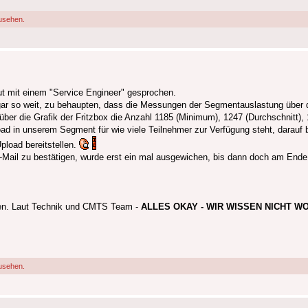
usehen.
ut mit einem "Service Engineer" gesprochen.
ogar so weit, zu behaupten, dass die Messungen der Segmentauslastung über d
er die Grafik der Fritzbox die Anzahl 1185 (Minimum), 1247 (Durchschnitt),
load in unserem Segment für wie viele Teilnehmer zur Verfügung steht, darauf 
pload bereitstellen.
 E-Mail zu bestätigen, wurde erst ein mal ausgewichen, bis dann doch am End
ten. Laut Technik und CMTS Team -
ALLES OKAY - WIR WISSEN NICHT W
usehen.