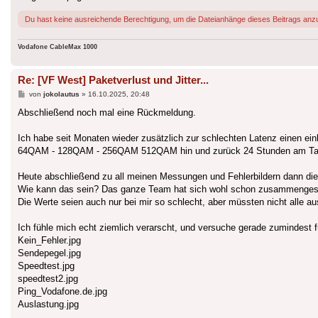
Du hast keine ausreichende Berechtigung, um die Dateianhänge dieses Beitrags anz
Vodafone CableMax 1000
Re: [VF West] Paketverlust und Jitter...
Beitrag
von
jokolautus
»
16.10.2025, 20:48
Abschließend noch mal eine Rückmeldung.
Ich habe seit Monaten wieder zusätzlich zur schlechten Latenz einen 
64QAM - 128QAM - 256QAM 512QAM hin und zurück 24 Stunden am Tag, 
Heute abschließend zu all meinen Messungen und Fehlerbildern dann die 
Wie kann das sein? Das ganze Team hat sich wohl schon zusammengeset
Die Werte seien auch nur bei mir so schlecht, aber müssten nicht alle
Ich fühle mich echt ziemlich verarscht, und versuche gerade zumindest fü
Kein_Fehler.jpg
Sendepegel.jpg
Speedtest.jpg
speedtest2.jpg
Ping_Vodafone.de.jpg
Auslastung.jpg