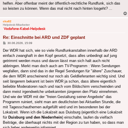
helfen. Aber offenbar meint der öffentlich-rechtliche Rundfunk, sich das
so leisten zu können. Wenn das mal nicht nach hinten losgeht? ...
cka82
Helpdesk-Mitarbeiter
Re: Einschnitte bei ARD und ZDF geplant
Beitrag
30.06.2026, 15:09
Der WDR hat sich, wie so viele Rundfunkanstalten innerhalb der ARD
einfach zwanghaft in den Kopf gesetzt, dass alles unbedingt auf jung
getrimmt werden muss und davon lässt man sich halt auch nicht
abbringen. Merkt man doch auch am TV-Programm : Wenn Sendungen
wegfallen, dann sind das in der Regel Sendungen für "ältere" Zuschauer,
die dem WDR anscheinend nur noch als Geldlieferanten wichtig sind. Und
seit längerem bekannt ist beim WDR ja schon, dass ältere eigentlich
beliebte Moderatoren nach und nach vom Bildschirm verschwinden und
dann meist irgendwelche unbekannten jüngeren den Platz einnehmen.
Und wie der WDR mit der "freien Gestaltung seiner Angebote" das
Programm ruiniert, sieht man am deutlichsten bei Aktuellen Stunde, die
mit Tagesschauthemen aufgefüllt wird und im besonderen bei der
Lokalzeit. Wenn ich die Lokalzeit aus Duisburg (eigentlich eine Lokalzeit
für
Duisburg und den Niederrhein
) einschalte, laufen da vielfach
Beiträge, die überhaupt nichts mit der Region zu tun haben, so dass man
sich lieber anderweitig informiert.