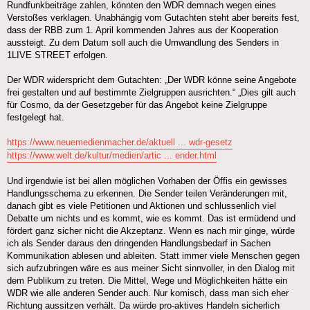
Rundfunkbeiträge zahlen, könnten den WDR demnach wegen eines
Verstoßes verklagen. Unabhängig vom Gutachten steht aber bereits fest,
dass der RBB zum 1. April kommenden Jahres aus der Kooperation
aussteigt. Zu dem Datum soll auch die Umwandlung des Senders in
1LIVE STREET erfolgen.
Der WDR widerspricht dem Gutachten: „Der WDR könne seine Angebote
frei gestalten und auf bestimmte Zielgruppen ausrichten.“ „Dies gilt auch
für Cosmo, da der Gesetzgeber für das Angebot keine Zielgruppe
festgelegt hat.
https://www.neuemedienmacher.de/aktuell ... wdr-gesetz
https://www.welt.de/kultur/medien/artic ... ender.html
Und irgendwie ist bei allen möglichen Vorhaben der Öffis ein gewisses
Handlungsschema zu erkennen. Die Sender teilen Veränderungen mit,
danach gibt es viele Petitionen und Aktionen und schlussenlich viel
Debatte um nichts und es kommt, wie es kommt. Das ist ermüdend und
fördert ganz sicher nicht die Akzeptanz. Wenn es nach mir ginge, würde
ich als Sender daraus den dringenden Handlungsbedarf in Sachen
Kommunikation ablesen und ableiten. Statt immer viele Menschen gegen
sich aufzubringen wäre es aus meiner Sicht sinnvoller, in den Dialog mit
dem Publikum zu treten. Die Mittel, Wege und Möglichkeiten hätte ein
WDR wie alle anderen Sender auch. Nur komisch, dass man sich eher
Richtung aussitzen verhält. Da würde pro-aktives Handeln sicherlich