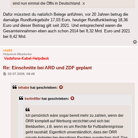
sind nun einmal die Öffis in Deutschland. :x
Dafür müsstest du natürlich Belege anführen, vor 20 Jahren betrug die
damalige Rundfunkgebühr 17,03 Euro, heutiger Rundfunkbeitrag 18,36
Euro und dieser Beitrag gilt seit 2021. Und entsprechend waren die
Gesamteinnahmen eben auch schon 2014 bei 8,32 Mrd. Euro und 2021
bei 8,42 Mrd.
cka82
Helpdesk-Mitarbeiter
Re: Einschnitte bei ARD und ZDF geplant
Beitrag
02.07.2026, 09:49
tehabe
hat geschrieben:
berlin69er
hat geschrieben:
Ich persönlich wäre sogar bereit mehr zu zahlen, wenn der
ÖRR komplett auf Werbung verzichtet und sich bei
Bietduellen, z.B. wenn es um Rechte für Fußballereignisse
geht raushält. Eigentlich unverständlich, dass der ÖRR
private Anbieter bei derartigen Rechten ausstechen darf. Das