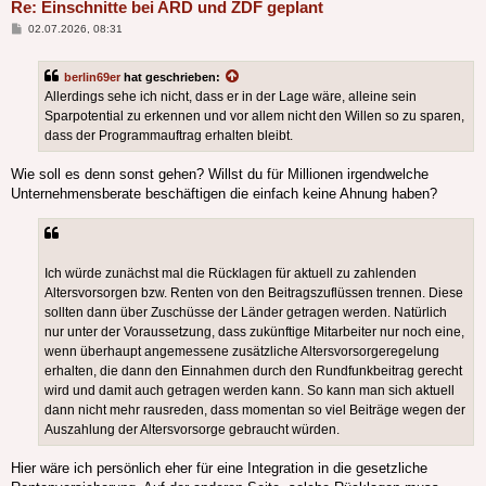
Re: Einschnitte bei ARD und ZDF geplant
Beitrag
02.07.2026, 08:31
berlin69er
hat geschrieben:
Allerdings sehe ich nicht, dass er in der Lage wäre, alleine sein
Sparpotential zu erkennen und vor allem nicht den Willen so zu sparen,
dass der Programmauftrag erhalten bleibt.
Wie soll es denn sonst gehen? Willst du für Millionen irgendwelche
Unternehmensberate beschäftigen die einfach keine Ahnung haben?
Ich würde zunächst mal die Rücklagen für aktuell zu zahlenden
Altersvorsorgen bzw. Renten von den Beitragszuflüssen trennen. Diese
sollten dann über Zuschüsse der Länder getragen werden. Natürlich
nur unter der Voraussetzung, dass zukünftige Mitarbeiter nur noch eine,
wenn überhaupt angemessene zusätzliche Altersvorsorgeregelung
erhalten, die dann den Einnahmen durch den Rundfunkbeitrag gerecht
wird und damit auch getragen werden kann. So kann man sich aktuell
dann nicht mehr rausreden, dass momentan so viel Beiträge wegen der
Auszahlung der Altersvorsorge gebraucht würden.
Hier wäre ich persönlich eher für eine Integration in die gesetzliche