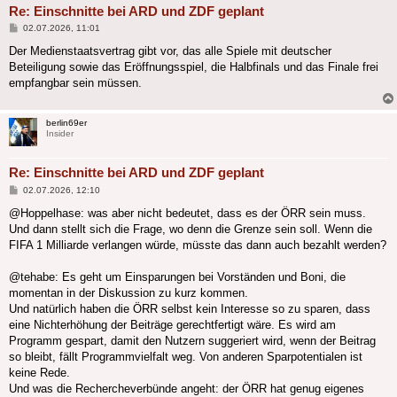
Re: Einschnitte bei ARD und ZDF geplant
Beitrag
02.07.2026, 11:01
Der Medienstaatsvertrag gibt vor, das alle Spiele mit deutscher
Beteiligung sowie das Eröffnungsspiel, die Halbfinals und das Finale frei
empfangbar sein müssen.
berlin69er
Insider
Re: Einschnitte bei ARD und ZDF geplant
Beitrag
02.07.2026, 12:10
@Hoppelhase: was aber nicht bedeutet, dass es der ÖRR sein muss.
Und dann stellt sich die Frage, wo denn die Grenze sein soll. Wenn die
FIFA 1 Milliarde verlangen würde, müsste das dann auch bezahlt werden?
@tehabe: Es geht um Einsparungen bei Vorständen und Boni, die
momentan in der Diskussion zu kurz kommen.
Und natürlich haben die ÖRR selbst kein Interesse so zu sparen, dass
eine Nichterhöhung der Beiträge gerechtfertigt wäre. Es wird am
Programm gespart, damit den Nutzern suggeriert wird, wenn der Beitrag
so bleibt, fällt Programmvielfalt weg. Von anderen Sparpotentialen ist
keine Rede.
Und was die Rechercheverbünde angeht: der ÖRR hat genug eigenes