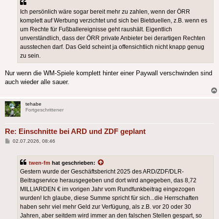
Ich persönlich wäre sogar bereit mehr zu zahlen, wenn der ÖRR
komplett auf Werbung verzichtet und sich bei Bietduellen, z.B. wenn es
um Rechte für Fußballereignisse geht raushält. Eigentlich
unverständlich, dass der ÖRR private Anbieter bei derartigen Rechten
ausstechen darf. Das Geld scheint ja offensichtlich nicht knapp genug
zu sein.
Nur wenn die WM-Spiele komplett hinter einer Paywall verschwinden sind
auch wieder alle sauer.
tehabe
Fortgeschrittener
Re: Einschnitte bei ARD und ZDF geplant
Beitrag
02.07.2026, 08:46
twen-fm
hat geschrieben:
Gestern wurde der Geschäftsbericht 2025 des ARD/ZDF/DLR-
Beitragservice herausgegeben und dort wird angegeben, das 8,72
MILLIARDEN € im vorigen Jahr vom Rundfunkbeitrag eingezogen
wurden! Ich glaube, diese Summe spricht für sich...die Herrschaften
haben sehr viel mehr Geld zur Verfügung, als z.B. vor 20 oder 30
Jahren, aber seitdem wird immer an den falschen Stellen gespart, so