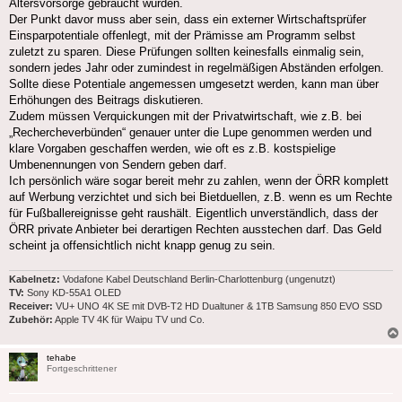
Altersvorsorge gebraucht würden.
Der Punkt davor muss aber sein, dass ein externer Wirtschaftsprüfer
Einsparpotentiale offenlegt, mit der Prämisse am Programm selbst
zuletzt zu sparen. Diese Prüfungen sollten keinesfalls einmalig sein,
sondern jedes Jahr oder zumindest in regelmäßigen Abständen erfolgen.
Sollte diese Potentiale angemessen umgesetzt werden, kann man über
Erhöhungen des Beitrags diskutieren.
Zudem müssen Verquickungen mit der Privatwirtschaft, wie z.B. bei
„Rechercheverbünden“ genauer unter die Lupe genommen werden und
klare Vorgaben geschaffen werden, wie oft es z.B. kostspielige
Umbenennungen von Sendern geben darf.
Ich persönlich wäre sogar bereit mehr zu zahlen, wenn der ÖRR komplett
auf Werbung verzichtet und sich bei Bietduellen, z.B. wenn es um Rechte
für Fußballereignisse geht raushält. Eigentlich unverständlich, dass der
ÖRR private Anbieter bei derartigen Rechten ausstechen darf. Das Geld
scheint ja offensichtlich nicht knapp genug zu sein.
Kabelnetz:
Vodafone Kabel Deutschland Berlin-Charlottenburg (ungenutzt)
TV:
Sony KD-55A1 OLED
Receiver:
VU+ UNO 4K SE mit DVB-T2 HD Dualtuner & 1TB Samsung 850 EVO SSD
Zubehör:
Apple TV 4K für Waipu TV und Co.
tehabe
Fortgeschrittener