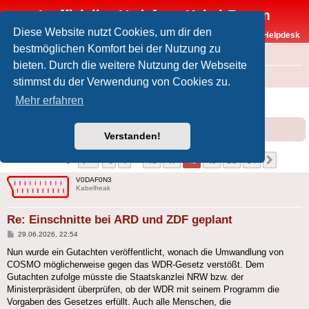
Inoffizielles Vodafone-Kabel-Forum
Diese Website nutzt Cookies, um dir den
Vodafone-Kabel-Helpdesk
bestmöglichen Komfort bei der Nutzung zu
FAQ
bieten. Durch die weitere Nutzung der Webseite
Foren-Übersicht
Offtopic
Medien
stimmst du der Verwendung von Cookies zu.
Einschnitte bei ARD und ZDF geplant
Mehr erfahren
Forumsregeln
Forenregeln
Verstanden!
Seite
48
von
51
1
46
47
48
49
50
51
Vorherige
Nächst
501 Beiträge
…
V0DAF0N3
Kabelfreak
Re: Einschnitte bei ARD und ZDF geplant
Beitrag
29.06.2026, 22:54
Nun wurde ein Gutachten veröffentlicht, wonach die Umwandlung von
COSMO möglicherweise gegen das WDR-Gesetz verstößt. Dem
Gutachten zufolge müsste die Staatskanzlei NRW bzw. der
Ministerpräsident überprüfen, ob der WDR mit seinem Programm die
Vorgaben des Gesetzes erfüllt. Auch alle Menschen, die