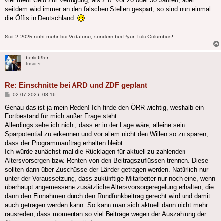
viel mehr Geld zur Verfügung, als z.B. vor 20 oder 30 Jahren, aber
seitdem wird immer an den falschen Stellen gespart, so sind nun einmal
die Öffis in Deutschland.
Seit 2-2025 nicht mehr bei Vodafone, sondern bei Pyur Tele Columbus!
berlin69er
Insider
Re: Einschnitte bei ARD und ZDF geplant
Beitrag
02.07.2026, 08:16
Genau das ist ja mein Reden! Ich finde den ÖRR wichtig, weshalb ein
Fortbestand für mich außer Frage steht.
Allerdings sehe ich nicht, dass er in der Lage wäre, alleine sein
Sparpotential zu erkennen und vor allem nicht den Willen so zu sparen,
dass der Programmauftrag erhalten bleibt.
Ich würde zunächst mal die Rücklagen für aktuell zu zahlenden
Altersvorsorgen bzw. Renten von den Beitragszuflüssen trennen. Diese
sollten dann über Zuschüsse der Länder getragen werden. Natürlich nur
unter der Voraussetzung, dass zukünftige Mitarbeiter nur noch eine, wenn
überhaupt angemessene zusätzliche Altersvorsorgeregelung erhalten, die
dann den Einnahmen durch den Rundfunkbeitrag gerecht wird und damit
auch getragen werden kann. So kann man sich aktuell dann nicht mehr
rausreden, dass momentan so viel Beiträge wegen der Auszahlung der