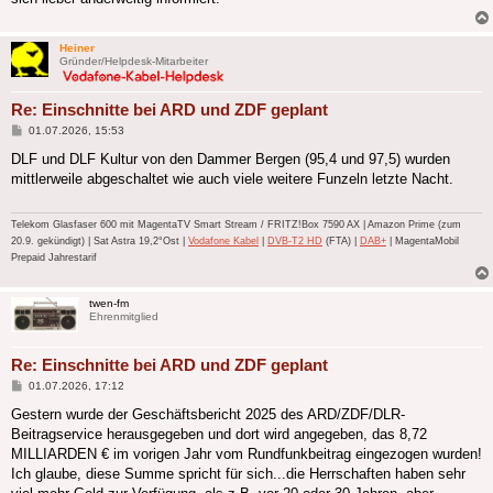
Heiner
Gründer/Helpdesk-Mitarbeiter
Re: Einschnitte bei ARD und ZDF geplant
Beitrag
01.07.2026, 15:53
DLF und DLF Kultur von den Dammer Bergen (95,4 und 97,5) wurden
mittlerweile abgeschaltet wie auch viele weitere Funzeln letzte Nacht.
Telekom Glasfaser 600 mit MagentaTV Smart Stream / FRITZ!Box 7590 AX | Amazon Prime (zum
20.9. gekündigt) | Sat Astra 19,2°Ost |
Vodafone Kabel
|
DVB-T2 HD
(FTA) |
DAB+
| MagentaMobil
Prepaid Jahrestarif
twen-fm
Ehrenmitglied
Re: Einschnitte bei ARD und ZDF geplant
Beitrag
01.07.2026, 17:12
Gestern wurde der Geschäftsbericht 2025 des ARD/ZDF/DLR-
Beitragservice herausgegeben und dort wird angegeben, das 8,72
MILLIARDEN € im vorigen Jahr vom Rundfunkbeitrag eingezogen wurden!
Ich glaube, diese Summe spricht für sich...die Herrschaften haben sehr