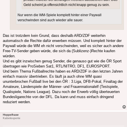
Geld scheint ja offensichtlich nicht knapp genug zu sein.
Nur wenn die WM-Spiele komplett hinter einer Paywall
verschwinden sind auch wieder alle sauer.
Das ist trotzdem kein Grund, dass deshalb ARD/ZDF weiterhin
automatisch die Rechte dafür erwerben müssen. Und komplett hinter der
Paywall würde die WM eh nicht verschwinden, weil es sicher auch andere
Free-TV-Sender geben würde, die sich da (Sublizenz-)Rechte kaufen
würden.
Und es gibt inzwischen genug Sender, die genauso gut wie die ÖR Sport
übertragen wie ProSieben Sat1, RTL/NITRO, DF1, EUROSPORT.
Und beim Thema Fußballrechte haben es ARD/ZDF in den letzten Jahren
einfach massiv übertrieben. Es läuft ja auch ohne WM quasi
ununterbrochen Fußball live bei den ÖR : 3.Liga, DFB-Pokal, Finaltag der
Amateure, Länderspiele der Männer- und Frauennationalelf (Testspiele,
Qualispiele, Nations League). Dazu noch der Erwerb völlig überteuerten
Bundesligarechte von der DFL. Da kann und muss einfach dringend
reduziert werden.
Hoppelhase
Kabelexperte