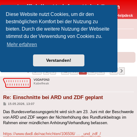
Inoffizielles Vodafone-Kabel-Forum
Diese Website nutzt Cookies, um dir den
Vodafone-Kabel-Helpdesk
bestmöglichen Komfort bei der Nutzung zu
FAQ
bieten. Durch die weitere Nutzung der Webseite
Foren-Übersicht
Offtopic
Medien
stimmst du der Verwendung von Cookies zu.
Einschnitte bei ARD und ZDF geplant
Mehr erfahren
Forumsregeln
Forenregeln
Verstanden!
Seite
45
von
51
1
43
44
45
46
47
51
Vorherige
Nächs
501 Beiträge
…
…
V0DAF0N3
Kabelfreak
Re: Einschnitte bei ARD und ZDF geplant
Beitrag
15.05.2026, 13:07
Das Bundesverfassungsgericht wird sich am 23. Juni mit der Beschwerde
von ARD und ZDF wegen der Nichterhöhung des Rundfunkbeitrags im
Rahmen einer mündlichen Anhörung/Verhandlung befassen.
https://www.dwdl.de/nachrichten/106506/ ... _und_zdf_/