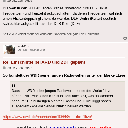
Beitrag
29.05.2026, 20:08
Bis weit in den 2000er Jahren war es notwendig fürs DLR UKW
Frequenzen (und Funzeln) aufzuschalten, da deren Frequenzen wahrlich
einen Flickenteppich glichen, da war das DLR Berlin (Kultur) deutlich
schlechter aufgestellt, als das DLR Köln (DLF).
Seit 2-2025 nicht mehr bei Vodafone, sondern bei Pyur Tele Columbus!
andi410
Görlitzer Witzkanone
Re: Einschnitte bei ARD und ZDF geplant
Beitrag
29.05.2026, 20:22
So bündelt der WDR seine jungen Radiowellen unter der Marke 1Live
Dass der WDR seine jungen Radiowellen unter der Marke 1Live
bündeln will, war schon klar. Nun steht auch fest, was das konkret
bedeutet: Die bisherigen Marken Cosmo und 1Live Diggi haben
ausgedient - wie die Sender künftig heißen werden…
https://www.dwdl.de/nachrichten/106658/ ... rke_1live/