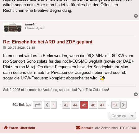
würde sagen nein. Aber man findet ja für alles bei den Öffentlich-
Rechtlichen eine kreative Begründung.
twen-fm
Ehrenmitglied
Re: Einschnitte bei ARD und ZDF geplant
Beitrag
29.05.2026, 21:38
Interessant wird es in Berlin werden, wenn die 96,3 MHz mit 80 KW vom
rbb Standort Scholzplatz für das noch-COSMO wegfällt (sowie der DAB+
Platz im rbb Mux). Ob diese Frequenzen bzw. der Sendeplatz im Mux
dann seitens der mabb für Privatsender ausgeschrieben wird oder ob
sogar die UKW-Frequenz komplett abgeschaltet wird!
Seit 2-2025 nicht mehr bei Vodafone, sondern bei Pyur Tele Columbus!
Seite
45
von
51
1
43
44
45
46
47
51
Vorherige
Nächs
501 Beiträge
…
…
Gehe zu
Foren-Übersicht
Kontakt
Alle Zeiten sind
UTC+02:00