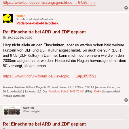
https://www.bundesverfassungsgericht.de ... 6-029.html
Heiner
Gründer/Helpdesk-Mitarbeiter
Re: Einschnitte bei ARD und ZDF geplant
Beitrag
29.05.2026, 20:02
Liegt nicht allein an den Einschnitten, aber es werden schon bald weitere
Funzeln von DLF und DLF Kultur abgeschaltet. So auch die 95,4 (DLF)
und 97,5 (DLF Kultur) in Damme, kann mich noch erinnern wie die in den
2000ern aufgeschaltet wurden. Heute ist die Region hervorragend mit dem
5C versorgt, länger schon.
https://www.rundfunkforum.de/viewtopic. ... 1#p1853591
Telekom Glasfaser 600 mit MagentaTV Smart Stream / FRITZ!Box 7590 AX | Amazon Prime (zum
20.9. gekündigt) | Sat Astra 19,2°Ost |
Vodafone Kabel
|
DVB-T2 HD
(FTA) |
DAB+
| MagentaMobil
Prepaid Jahrestarif
twen-fm
Ehrenmitglied
Re: Einschnitte bei ARD und ZDF geplant