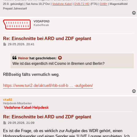
20.9. gekündigt) | Sat Astra 19,2°Ost |
Vodafone Kabel
|
DVB-T2 HD
(FTA) |
DAB+
| MagentaMobil
Prepaid Jahrestarif
V0DAF0N3
Kabelfreak
Re: Einschnitte bei ARD und ZDF geplant
Beitrag
29.05.2026, 20:41
Heiner
hat geschrieben:
Wie ist das eigentlich mit Cosmo in Bremen und Berlin?
RBBseitig fällts vermutlich weg.
https://www.turi2.de/aktuell/rbb-soll-b ... -aufgeben/
cka82
Helpdesk-Mitarbeiter
Re: Einschnitte bei ARD und ZDF geplant
Beitrag
29.05.2026, 21:09
Es ist die Frage, ob es wirklich zur Aufgabe des WDR gehört, einen
Hiphopradiosender und einen Sender wie 1LIVE Lounge anzubieten. Ich