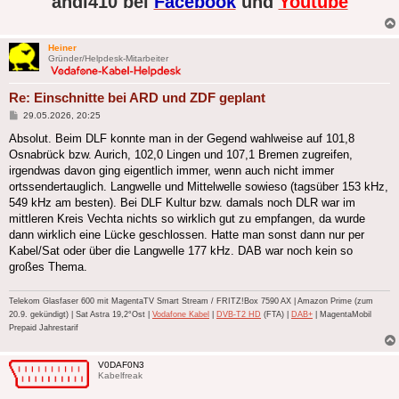
andi410 bei
Facebook
und
Youtube
Heiner
Gründer/Helpdesk-Mitarbeiter
Re: Einschnitte bei ARD und ZDF geplant
Beitrag
29.05.2026, 20:25
Absolut. Beim DLF konnte man in der Gegend wahlweise auf 101,8
Osnabrück bzw. Aurich, 102,0 Lingen und 107,1 Bremen zugreifen,
irgendwas davon ging eigentlich immer, wenn auch nicht immer
ortssendertauglich. Langwelle und Mittelwelle sowieso (tagsüber 153 kHz,
549 kHz am besten). Bei DLF Kultur bzw. damals noch DLR war im
mittleren Kreis Vechta nichts so wirklich gut zu empfangen, da wurde
dann wirklich eine Lücke geschlossen. Hatte man sonst dann nur per
Kabel/Sat oder über die Langwelle 177 kHz. DAB war noch kein so
großes Thema.
Telekom Glasfaser 600 mit MagentaTV Smart Stream / FRITZ!Box 7590 AX | Amazon Prime (zum
20.9. gekündigt) | Sat Astra 19,2°Ost |
Vodafone Kabel
|
DVB-T2 HD
(FTA) |
DAB+
| MagentaMobil
Prepaid Jahrestarif
V0DAF0N3
Kabelfreak