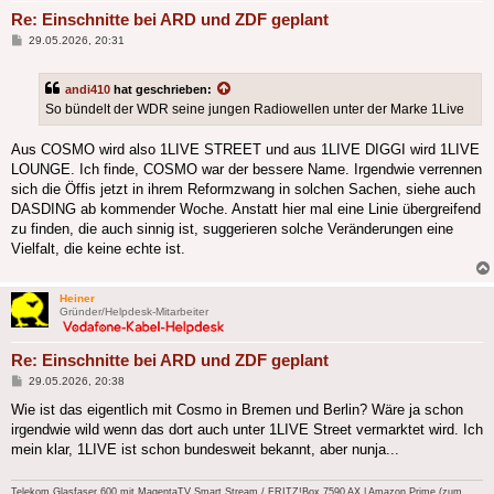
Re: Einschnitte bei ARD und ZDF geplant
Beitrag
29.05.2026, 20:31
andi410
hat geschrieben:
So bündelt der WDR seine jungen Radiowellen unter der Marke 1Live
Aus COSMO wird also 1LIVE STREET und aus 1LIVE DIGGI wird 1LIVE
LOUNGE. Ich finde, COSMO war der bessere Name. Irgendwie verrennen
sich die Öffis jetzt in ihrem Reformzwang in solchen Sachen, siehe auch
DASDING ab kommender Woche. Anstatt hier mal eine Linie übergreifend
zu finden, die auch sinnig ist, suggerieren solche Veränderungen eine
Vielfalt, die keine echte ist.
Heiner
Gründer/Helpdesk-Mitarbeiter
Re: Einschnitte bei ARD und ZDF geplant
Beitrag
29.05.2026, 20:38
Wie ist das eigentlich mit Cosmo in Bremen und Berlin? Wäre ja schon
irgendwie wild wenn das dort auch unter 1LIVE Street vermarktet wird. Ich
mein klar, 1LIVE ist schon bundesweit bekannt, aber nunja...
Telekom Glasfaser 600 mit MagentaTV Smart Stream / FRITZ!Box 7590 AX | Amazon Prime (zum