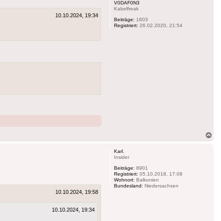
V0DAF0N3
Kabelfreak
10.10.2024, 19:34
Beiträge:
1603
Registriert:
26.02.2020, 21:54
Na
ob
Karl.
Insider
Beiträge:
8901
Registriert:
05.10.2018, 17:08
Wohnort:
Balkonien
Bundesland:
Niedersachsen
10.10.2024, 19:58
10.10.2024, 19:34