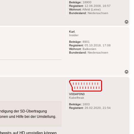
Beiträge:
18900
Registriert:
12.06.2008, 16:57
Wohnort:
Alfeld (Leine)
Bundesland:
Niedersachsen
Na
ob
Karl.
Insider
Beiträge:
8901
Registriert:
05.10.2018, 17:08
Wohnort:
Balkonien
Bundesland:
Niedersachsen
Na
ob
V0DAF0N3
Kabelfreak
Beiträge:
1603
Registriert:
26.02.2020, 21:54
ndigung der SD-Übertragung
ionen und Hilfe bei der Umstellung.
 bereits auf HD umstellen können.