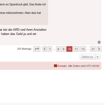
nn es Spardruck gibt. Das finde ich
rozess mitzunehmen. Aber das hat
ar bei der ARD und ihren Anstalten
 haben das Geld ja und wir
Na
ob
Seite
10
von
21
1
8
9
10
11
12
21
Vorherige
N
203 Beiträge
…
…
Gehe zu
Kontakt
Alle Zeiten sind
UTC+02:00