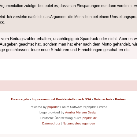
 Argumentation zufolge, bedeutet es, dass man Einsparungen nur dann vornimmt, we
et wird. Ich verstehe natürlich das Argument, die Menschen bei einem Umstellungsp
ck.
 vom Beitragszahler erhalten, unabhängig ob Spardruck oder nicht. Aber es w
 Ausgeben geachtet hat, sondern man hat eher nach dem Motto gehandelt, wir
äge geschlossen, teure neue Strukturen und Einrichtungen geschaffen etc..
Forenregeln
-
Impressum und Kontaktstelle nach DSA
-
Datenschutz
-
Partner
Powered by
phpBB
® Forum Software © phpBB Limited
Logo provided by
Annika Miersen Design
Deutsche Übersetzung durch
phpBB.de
Datenschutz
|
Nutzungsbedingungen