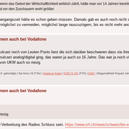
enn das Gebot der Wirtschaftlichkeit wirklich zählt, hätte man vor 14 Jahren bere
st vor den Zuschauern wohl größer.
Übergangszeit hätte es schon geben müssen. Damals gab es auch noch nicht di
 möglichst zu vermeiden, möglichst lange rauszuzögern, bis es nicht mehr and
mmen auch bei Vodafone
ulcast noch von Leuten Posts liest die sich darüber beschweren dass sie ihr
cast analog/digital ging, das waren ja auch so 16 Jahre. Das war ja noch vie
g von UKW auch so riesig.
 gekündigt) | Sat Astra 19,2°Ost |
Vodafone Kabel
|
DVB-T2 HD
(FTA) |
DAB+
| MagentaMobil Prepaid Jahr
mmen auch bei Vodafone
iesig.
W-Verbreitung des Radios Schluss sein.
https://www.srf.ch/news/schweiz/bis-en