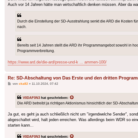
Auch vor 14 Jahren hätte man wirtschaftlich denken müssen. Aber da wa
Durch die Einstellung der SD-Ausstrahlung senkt die ARD die Kosten f
nach.
Bereits seit 14 Jahren stellt die ARD ihr Programmangebot sowohl in ho
Programmverbreitung.
https://www.ard.de/die-ard/presse-und-k ... ammen-100/
Re: SD-Abschaltung von Das Erste und den dritten Progra
Beitrag
von
cka82
»
11.10.2024, 07:42
V0DAF0N3
hat geschrieben:
Die ARD betreibt ja richtigen Aktionismus hinsichtlich der SD-Abschaltu
Ja gut, es geht ja auch schließlich nicht um "irgendwelche Sender", s
abgeschaltet wird, halt jeden erreichen. Was allerdings beim WDR so ei
starten kann...
V0DAF0N3
hat geschrieben: