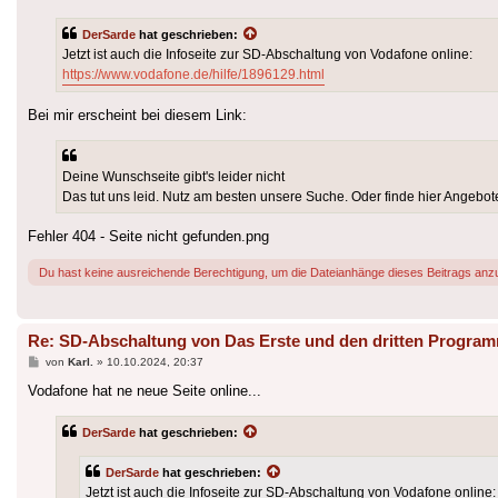
DerSarde
hat geschrieben:
Jetzt ist auch die Infoseite zur SD-Abschaltung von Vodafone online:
https://www.vodafone.de/hilfe/1896129.html
Bei mir erscheint bei diesem Link:
Deine Wunschseite gibt's leider nicht
Das tut uns leid. Nutz am besten unsere Suche. Oder finde hier Angebot
Fehler 404 - Seite nicht gefunden.png
Du hast keine ausreichende Berechtigung, um die Dateianhänge dieses Beitrags anz
Re: SD-Abschaltung von Das Erste und den dritten Progra
Beitrag
von
Karl.
»
10.10.2024, 20:37
Vodafone hat ne neue Seite online...
DerSarde
hat geschrieben:
DerSarde
hat geschrieben:
Jetzt ist auch die Infoseite zur SD-Abschaltung von Vodafone online: