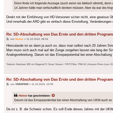
Dünn finde ich folgende Aussage (auch wenn sie faktisch stimmt), denn w
14 Jahren hätte man wirtschaftlich denken müssen. Aber da war die Ang
Direkt mit der Einführung von HD-Versionen sicher nicht, eine gewisse 
Und innerhalb der ARD gibt es einfach diese Einstellung, Veränderungen
Re: SD-Abschaltung von Das Erste und den dritten Progra
Beitrag
von
Heiner
»
11.10.2024, 08:04
Hierzulande ist es dann ja auch so, dass man selbst nach 20 Jahren Sim
Man muss sich auch mal auf der Zunge zergehen lassen wie lang der Simul
Analogverbreitung. Darum ist das Einsparpotential bei einer Abschaltun
Telekom Glasfaser 600 mit MagentaTV Smart Stream / FRITZ!Box 7590 AX | Amazon Prime (zum 20.9.
Re: SD-Abschaltung von Das Erste und den dritten Progra
Beitrag
von
V0DAF0N3
»
11.10.2024, 10:56
Heiner
hat geschrieben:
Darum ist das Einsparpotential bei einer Abschaltung von UKW auch so r
Da ist z. B. die Schweiz schon. Es soll Ende dieses Jahres mit der UK