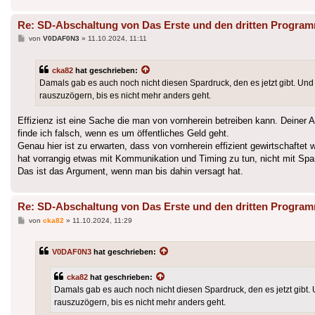
Re: SD-Abschaltung von Das Erste und den dritten Progra
Beitrag
von
V0DAF0N3
»
11.10.2024, 11:11
cka82
hat geschrieben:
Damals gab es auch noch nicht diesen Spardruck, den es jetzt gibt. Und
rauszuzögern, bis es nicht mehr anders geht.
Effizienz ist eine Sache die man von vornherein betreiben kann. Deiner
finde ich falsch, wenn es um öffentliches Geld geht.
Genau hier ist zu erwarten, dass von vornherein effizient gewirtschaft
hat vorrangig etwas mit Kommunikation und Timing zu tun, nicht mit Spa
Das ist das Argument, wenn man bis dahin versagt hat.
Re: SD-Abschaltung von Das Erste und den dritten Progra
Beitrag
von
cka82
»
11.10.2024, 11:29
V0DAF0N3
hat geschrieben:
cka82
hat geschrieben:
Damals gab es auch noch nicht diesen Spardruck, den es jetzt gibt.
rauszuzögern, bis es nicht mehr anders geht.