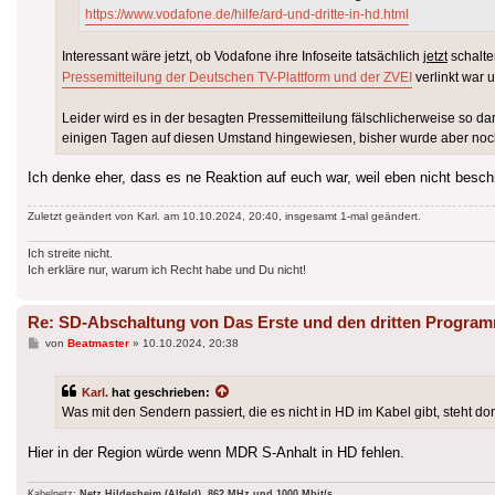
https://www.vodafone.de/hilfe/ard-und-dritte-in-hd.html
Interessant wäre jetzt, ob Vodafone ihre Infoseite tatsächlich
jetzt
schalte
Pressemitteilung der Deutschen TV-Plattform und der ZVEI
verlinkt war
Leider wird es in der besagten Pressemitteilung fälschlicherweise so darg
einigen Tagen auf diesen Umstand hingewiesen, bisher wurde aber noch
Ich denke eher, dass es ne Reaktion auf euch war, weil eben nicht beschri
Zuletzt geändert von
Karl.
am 10.10.2024, 20:40, insgesamt 1-mal geändert.
Ich streite nicht.
Ich erkläre nur, warum ich Recht habe und Du nicht!
Re: SD-Abschaltung von Das Erste und den dritten Progra
Beitrag
von
Beatmaster
»
10.10.2024, 20:38
Karl.
hat geschrieben:
Was mit den Sendern passiert, die es nicht in HD im Kabel gibt, steht dort
Hier in der Region würde wenn MDR S-Anhalt in HD fehlen.
Kabelnetz:
Netz Hildesheim (Alfeld). 862 MHz und 1000 Mbit/s