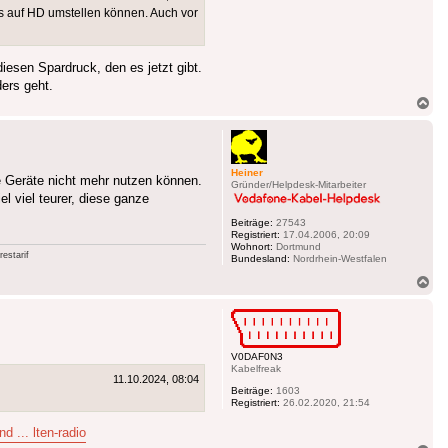
its auf HD umstellen können. Auch vor
esen Spardruck, den es jetzt gibt.
ers geht.
Na
ob
Heiner
e Geräte nicht mehr nutzen können.
Gründer/Helpdesk-Mitarbeiter
l viel teurer, diese ganze
Beiträge:
27543
Registriert:
17.04.2006, 20:09
Wohnort:
Dortmund
estarif
Bundesland:
Nordrhein-Westfalen
Na
ob
V0DAF0N3
Kabelfreak
11.10.2024, 08:04
Beiträge:
1603
Registriert:
26.02.2020, 21:54
d ... lten-radio