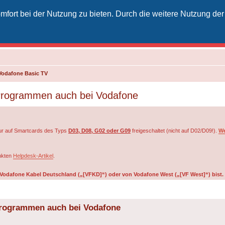
fort bei der Nutzung zu bieten. Durch die weitere Nutzung der
izielles Vodafone-Kabel-Forum
unkt für Kabelkunden von Vodafone - von Kunden für Kunden
Vodafone Basic TV
 Programmen auch bei Vodafone
r auf Smartcards des Typs
D03, D08, G02 oder G09
freigeschaltet (nicht auf D02/D09!).
We
inkten
Helpdesk-Artikel
.
on Vodafone Kabel Deutschland („[VFKD]“) oder von Vodafone West („[VF West]“) bist.
Programmen auch bei Vodafone