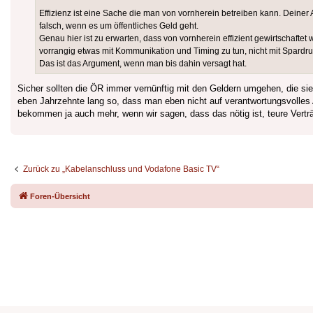
Effizienz ist eine Sache die man von vornherein betreiben kann. Deiner
falsch, wenn es um öffentliches Geld geht.
Genau hier ist zu erwarten, dass von vornherein effizient gewirtschaft
vorrangig etwas mit Kommunikation und Timing zu tun, nicht mit Spardru
Das ist das Argument, wenn man bis dahin versagt hat.
Sicher sollten die ÖR immer vernünftig mit den Geldern umgehen, die sie
eben Jahrzehnte lang so, dass man eben nicht auf verantwortungsvolles
bekommen ja auch mehr, wenn wir sagen, dass das nötig ist, teure Vertr
Zurück zu „Kabelanschluss und Vodafone Basic TV“
Foren-Übersicht