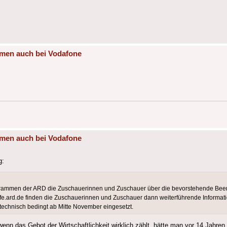
mmen auch bei Vodafone
mmen auch bei Vodafone
g:
grammen der ARD die Zuschauerinnen und Zuschauer über die bevorstehende Bee
hilfe.ard.de finden die Zuschauerinnen und Zuschauer dann weiterführende Informat
chnisch bedingt ab Mitte November eingesetzt.
enn das Gebot der Wirtschaftlichkeit wirklich zählt, hätte man vor 14 Jahren