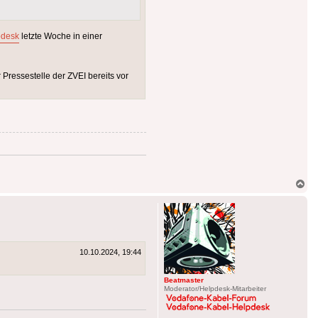
pdesk
letzte Woche in einer
 Pressestelle der ZVEI bereits vor
Na
ob
10.10.2024, 19:44
Beatmaster
Moderator/Helpdesk-Mitarbeiter