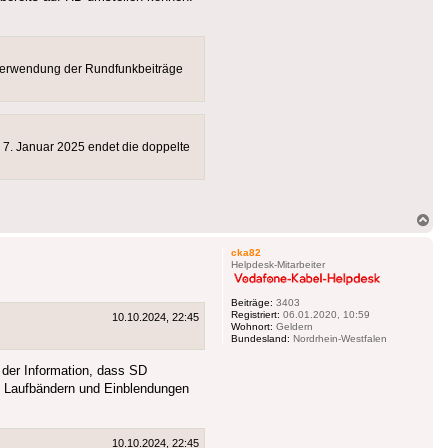
 Verwendung der Rundfunkbeiträge
m 7. Januar 2025 endet die doppelte
Na
ob
cka82
Helpdesk-Mitarbeiter
Beiträge:
3403
Registriert:
06.01.2020, 10:59
10.10.2024, 22:45
Wohnort:
Geldern
Bundesland:
Nordrhein-Westfalen
 der Information, dass SD
it Laufbändern und Einblendungen
10.10.2024, 22:45