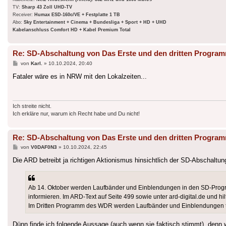
TV:
Sharp 43 Zoll UHD-TV
Receiver:
Humax ESD-160c/VE + Festplatte 1 TB
Abo:
Sky Entertainment + Cinema + Bundesliga + Sport + HD + UHD
Kabelanschluss Comfort HD + Kabel Premium Total
Re: SD-Abschaltung von Das Erste und den dritten Progra
Beitrag
von
Karl.
»
10.10.2024, 20:40
Fataler wäre es in NRW mit den Lokalzeiten...
Ich streite nicht.
Ich erkläre nur, warum ich Recht habe und Du nicht!
Re: SD-Abschaltung von Das Erste und den dritten Progra
Beitrag
von
V0DAF0N3
»
10.10.2024, 22:45
Die ARD betreibt ja richtigen Aktionismus hinsichtlich der SD-Abschaltun
Ab 14. Oktober werden Laufbänder und Einblendungen in den SD-Pro
informieren. Im ARD-Text auf Seite 499 sowie unter ard-digital.de und 
Im Dritten Programm des WDR werden Laufbänder und Einblendungen te
Dünn finde ich folgende Aussage (auch wenn sie faktisch stimmt), denn w