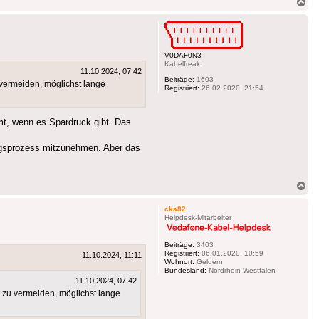
Na
ob
V0DAF0N3
Kabelfreak
11.10.2024, 07:42
Beiträge:
1603
 vermeiden, möglichst lange
Registriert:
26.02.2020, 21:54
mt, wenn es Spardruck gibt. Das
lungsprozess mitzunehmen. Aber das
Na
ob
cka82
Helpdesk-Mitarbeiter
Beiträge:
3403
Registriert:
06.01.2020, 10:59
11.10.2024, 11:11
Wohnort:
Geldern
Bundesland:
Nordrhein-Westfalen
11.10.2024, 07:42
t zu vermeiden, möglichst lange