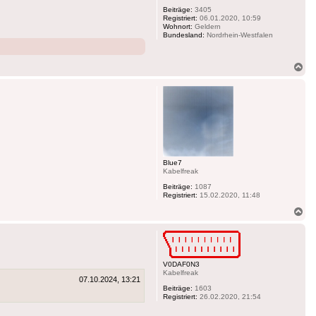
Beiträge:
3405
Registriert:
06.01.2020, 10:59
Wohnort:
Geldern
Bundesland:
Nordrhein-Westfalen
Na
ob
Blue7
Kabelfreak
Beiträge:
1087
Registriert:
15.02.2020, 11:48
Na
ob
V0DAF0N3
Kabelfreak
07.10.2024, 13:21
Beiträge:
1603
Registriert:
26.02.2020, 21:54