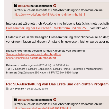
DerSarde
hat geschrieben:
Jetzt ist auch die Infoseite zur SD-Abschaltung von Vodafone online:
https://www.vodafone.de/hilfe/ard-und-dritte-in-hd.html
Interessant wäre jetzt, ob Vodafone ihre Infoseite tatsächlich
jetzt
schalte
Pressemitteilung der Deutschen TV-Plattform und der ZVEI
verlinkt war
Leider wird es in der besagten Pressemitteilung fälschlicherweise so darg
vor einigen Tagen auf diesen Umstand hingewiesen, bisher wurde aber no
Digitale Programmübersicht für das Kabelnetz von Vodafone:
Senderumbelegung
noch nicht durchgeführt
Senderumbelegung
bereits durchgeführt
Kabelnetz:
voll ausgebaut (862 MHz) mit 1000 Mbit/s
TV:
TV Connect + GigaTV Cable mit 2x GigaTV Home (Hauptbox + Multiroombox)
Internet:
GigaZuhause 250 Kabel mit FRITZ!Box 6490 (kdg)
Re: SD-Abschaltung von Das Erste und den dritten Progra
Beitrag
von
twen-fm
»
10.10.2024, 20:04
DerSarde
hat geschrieben:
Jetzt ist auch die Infoseite zur SD-Abschaltung von Vodafone online:
https://www.vodafone.de/hilfe/1896129.html