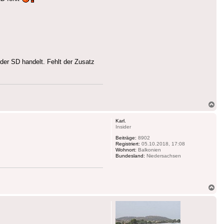
er SD handelt. Fehlt der Zusatz
Na
ob
Karl.
Insider
Beiträge:
8902
Registriert:
05.10.2018, 17:08
Wohnort:
Balkonien
Bundesland:
Niedersachsen
Na
ob