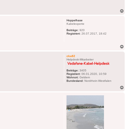
Na
ob
Hoppelhase
Kabelexperte
Beiträge:
920
Registriert:
26.07.2017, 18:42
Na
ob
cka82
Helpdesk-Mitarbeiter
Beiträge:
3405
Registriert:
06.01.2020, 10:59
Wohnort:
Geldern
Bundesland:
Nordrhein-Westfalen
Na
ob