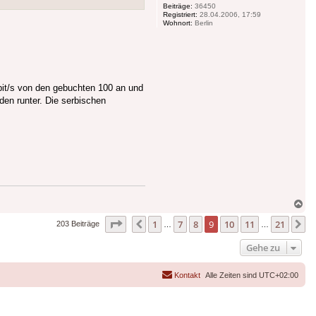
Beiträge:
36450
Registriert:
28.04.2006, 17:59
Wohnort:
Berlin
bit/s von den gebuchten 100 an und
den runter. Die serbischen
Na
ob
Seite
9
von
21
1
7
8
9
10
11
21
Vorherige
N
203 Beiträge
…
…
Gehe zu
Kontakt
Alle Zeiten sind
UTC+02:00