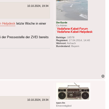
10.10.2024, 19:34
DerSarde
im Helpdesk
letzte Woche in einer
Co-Admin
i der Pressestelle der ZVEI bereits
Beiträge:
16578
Registriert:
17.04.2014, 14:40
Wohnort:
Aichach
Bundesland:
Bayern
Na
ob
10.10.2024, 19:34
twen-fm
Ehrenmitglied