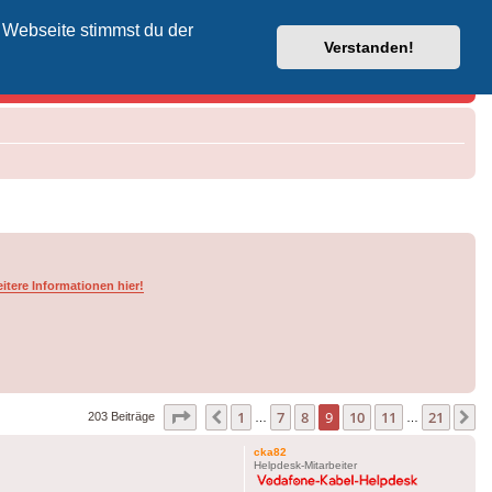
 Webseite stimmst du der
Vodafone-Kabel-Helpdesk
Verstanden!
itere Informationen hier!
Seite
9
von
21
1
7
8
9
10
11
21
Vorherige
N
203 Beiträge
…
…
cka82
Helpdesk-Mitarbeiter