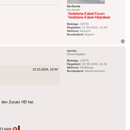
DerSarde
Co-Admin
Beiträge:
16578
Registriert:
17.04.2014, 14:40
Wohnort:
Aichach
Bundesland:
Bayern
Na
ob
spooky
Ehrenmitglied
Beiträge:
13975
Registriert:
02.06.2006, 11:20
Wohnort:
Wolfsburg
10.10.2024, 19:34
Bundesland:
Niedersachsen
 den Zusatz HD hat.
D fehlt