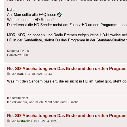
Edit:
Ah. Man sollte alle FAQ lesen
Wie erkenne ich HD-Sender?
Du erkennst die HD-Sender meist am Zusatz HD an den Programm-Logos 
MDR, NDR, hr, phoenix und Radio Bremen zeigen keine HD-Hinweise neben
HD in der Senderliste, siehst Du das Programm in der Standard-Qualität
Magenta TV 2.0
CableMax1000
Re: SD-Abschaltung von Das Erste und den dritten Progra
Beitrag
von
Karl.
»
10.10.2024, 19:44
Was mit den Sendern passiert, die es nicht in HD im Kabel gibt, steht dor
Ich streite nicht.
Ich erkläre nur, warum ich Recht habe und Du nicht!
Re: SD-Abschaltung von Das Erste und den dritten Progra
Beitrag
von
DerSarde
»
10.10.2024, 19:58