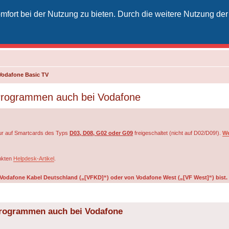
fort bei der Nutzung zu bieten. Durch die weitere Nutzung der
izielles Vodafone-Kabel-Forum
unkt für Kabelkunden von Vodafone - von Kunden für Kunden
Vodafone Basic TV
 Programmen auch bei Vodafone
r auf Smartcards des Typs
D03, D08, G02 oder G09
freigeschaltet (nicht auf D02/D09!).
We
inkten
Helpdesk-Artikel
.
on Vodafone Kabel Deutschland („[VFKD]“) oder von Vodafone West („[VF West]“) bist.
Programmen auch bei Vodafone