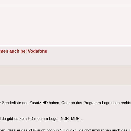
mmen auch bei Vodafone
r Senderliste den Zusatz HD haben. Oder ob das Programm-Logo oben rechts
nd da gibt es kein HD mehr im Logo.. NDR, MDR…
en, dass er das ZDF auch noch in SD guckt.. da dort inzwischen auch das H