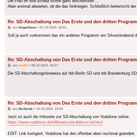
Die Frau im Bild schaut schon ganz erschrocken...
Aber erstmal abwarten, ob die das hinkriegen. Schließlich beherrscht der 
Re: SD-Abschaltung von Das Erste und den dritten Progra
Beitrag
von
Hoppelhase
»
07.10.2024, 18:51
Soll ja auch vorkommen das ein anderes Programm am Silvesterabend d
Re: SD-Abschaltung von Das Erste und den dritten Progra
Beitrag
von
cka82
»
09.10.2024, 16:27
Die SD Abschaltungshinweise auf rbb Berlin SD und rbb Brandenburg SD
Re: SD-Abschaltung von Das Erste und den dritten Progra
Beitrag
von
DerSarde
»
10.10.2024, 19:34
Jetzt ist auch die Infoseite zur SD-Abschaltung von Vodafone online:
https://www.vodafone.de/hilfe/ard-und-dritte-in-hd.html
EDIT: Link korrigiert, Vodafone hat den offenbar eben nochmal geändert.