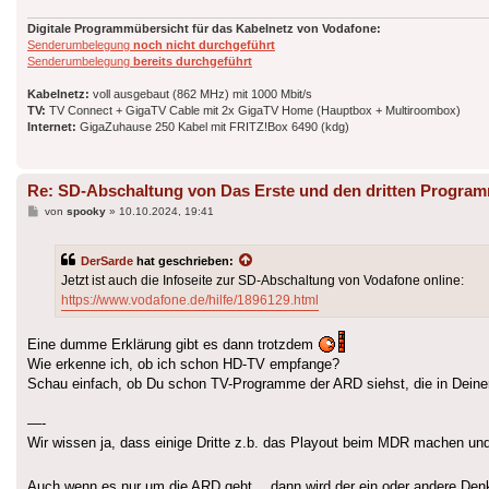
Digitale Programmübersicht für das Kabelnetz von Vodafone:
Senderumbelegung
noch nicht durchgeführt
Senderumbelegung
bereits durchgeführt
Kabelnetz:
voll ausgebaut (862 MHz) mit 1000 Mbit/s
TV:
TV Connect + GigaTV Cable mit 2x GigaTV Home (Hauptbox + Multiroombox)
Internet:
GigaZuhause 250 Kabel mit FRITZ!Box 6490 (kdg)
Re: SD-Abschaltung von Das Erste und den dritten Progra
Beitrag
von
spooky
»
10.10.2024, 19:41
DerSarde
hat geschrieben:
Jetzt ist auch die Infoseite zur SD-Abschaltung von Vodafone online:
https://www.vodafone.de/hilfe/1896129.html
Eine dumme Erklärung gibt es dann trotzdem
Wie erkenne ich, ob ich schon HD-TV empfange?
Schau einfach, ob Du schon TV-Programme der ARD siehst, die in Deine
—-
Wir wissen ja, dass einige Dritte z.b. das Playout beim MDR machen u
Auch wenn es nur um die ARD geht… dann wird der ein oder andere Denk