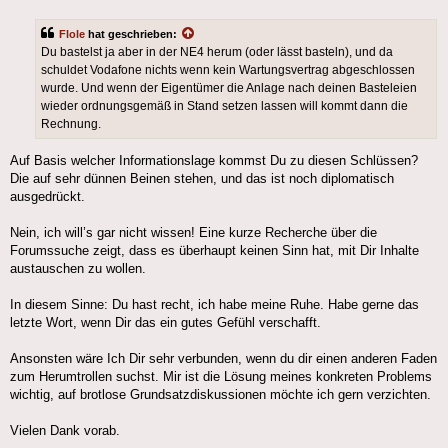
Flole
hat geschrieben:
Du bastelst ja aber in der NE4 herum (oder lässt basteln), und da
schuldet Vodafone nichts wenn kein Wartungsvertrag abgeschlossen
wurde. Und wenn der Eigentümer die Anlage nach deinen Basteleien
wieder ordnungsgemäß in Stand setzen lassen will kommt dann die
Rechnung.
Auf Basis welcher Informationslage kommst Du zu diesen Schlüssen?
Die auf sehr dünnen Beinen stehen, und das ist noch diplomatisch
ausgedrückt.
Nein, ich will’s gar nicht wissen! Eine kurze Recherche über die
Forumssuche zeigt, dass es überhaupt keinen Sinn hat, mit Dir Inhalte
austauschen zu wollen.
In diesem Sinne: Du hast recht, ich habe meine Ruhe. Habe gerne das
letzte Wort, wenn Dir das ein gutes Gefühl verschafft.
Ansonsten wäre Ich Dir sehr verbunden, wenn du dir einen anderen Faden
zum Herumtrollen suchst. Mir ist die Lösung meines konkreten Problems
wichtig, auf brotlose Grundsatzdiskussionen möchte ich gern verzichten.
Vielen Dank vorab.