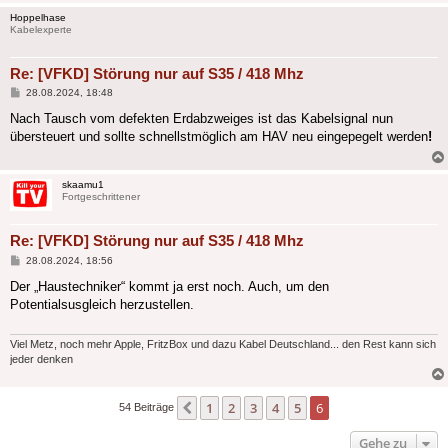
Hoppelhase
Kabelexperte
Re: [VFKD] Störung nur auf S35 / 418 Mhz
Beitrag
28.08.2024, 18:48
Nach Tausch vom defekten Erdabzweiges ist das Kabelsignal nun
übersteuert und sollte schnellstmöglich am HAV neu eingepegelt werden
!
skaamu1
Fortgeschrittener
Re: [VFKD] Störung nur auf S35 / 418 Mhz
Beitrag
28.08.2024, 18:56
Der „Haustechniker“ kommt ja erst noch. Auch, um den
Potentialsusgleich herzustellen.
Viel Metz, noch mehr Apple, FritzBox und dazu Kabel Deutschland... den Rest kann sich
jeder denken
1
2
3
4
5
6
Vorherige
54 Beiträge
Gehe zu