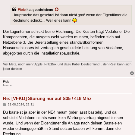
Flole
hat geschrieben:
Hauptsache das geschrei ist dann nicht groß wenn der Eigentümer die
Rechnung schickt.... Weil er es kann
Der Eigentümer schickt keine Rechnung. Die Kosten trägt Vodafone. Die
Komponenten, die ausgetauscht werden müssen, befinden sich auf
Netzebene 3. Die Bereitstellung eines standardkonformen
Hausanschlusses ist vertraglich geschuldete Leistung von Vodafone,
abgegolten durch die Installationspauschale.
Viel Metz, noch mehr Apple, FritzBox und dazu Kabel Deutschland... den Rest kann sich
jeder denken
Flole
Insider
Re: [VFKD] Störung nur auf S35 / 418 Mhz
Beitrag
21.08.2024, 22:31
Du bastelst ja aber in der NE4 herum (oder lässt basteln), und da
schuldet Vodafone nichts wenn kein Wartungsvertrag abgeschlossen
wurde. Und wenn der Eigentümer die Anlage nach deinen Basteleien
wieder ordnungsgemäß in Stand setzen lassen will kommt dann die
Rechnung.