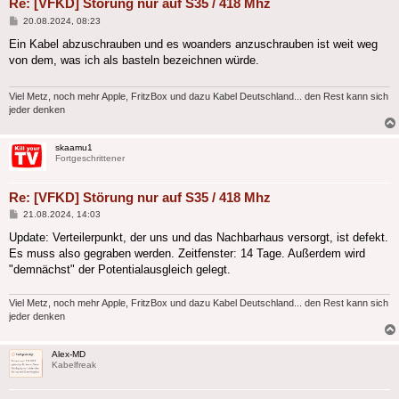
Re: [VFKD] Störung nur auf S35 / 418 Mhz
Beitrag
20.08.2024, 08:23
Ein Kabel abzuschrauben und es woanders anzuschrauben ist weit weg
von dem, was ich als basteln bezeichnen würde.
Viel Metz, noch mehr Apple, FritzBox und dazu Kabel Deutschland... den Rest kann sich
jeder denken
skaamu1
Fortgeschrittener
Re: [VFKD] Störung nur auf S35 / 418 Mhz
Beitrag
21.08.2024, 14:03
Update: Verteilerpunkt, der uns und das Nachbarhaus versorgt, ist defekt.
Es muss also gegraben werden. Zeitfenster: 14 Tage. Außerdem wird
"demnächst" der Potentialausgleich gelegt.
Viel Metz, noch mehr Apple, FritzBox und dazu Kabel Deutschland... den Rest kann sich
jeder denken
Alex-MD
Kabelfreak