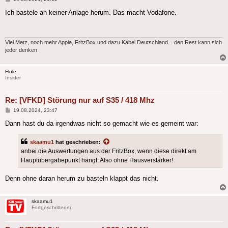
Ich bastele an keiner Anlage herum. Das macht Vodafone.
Viel Metz, noch mehr Apple, FritzBox und dazu Kabel Deutschland... den Rest kann sich
jeder denken
Flole
Insider
Re: [VFKD] Störung nur auf S35 / 418 Mhz
Beitrag
19.08.2024, 23:47
Dann hast du da irgendwas nicht so gemacht wie es gemeint war:
skaamu1
hat geschrieben:
anbei die Auswertungen aus der FritzBox, wenn diese direkt am
Hauptübergabepunkt hängt. Also ohne Hausverstärker!
Denn ohne daran herum zu basteln klappt das nicht.
skaamu1
Fortgeschrittener