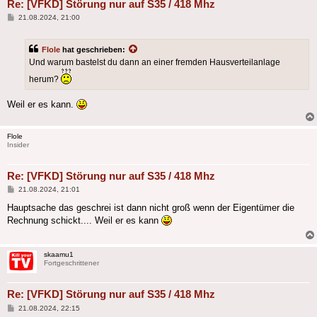
Re: [VFKD] Störung nur auf S35 / 418 Mhz
Beitrag
21.08.2024, 21:00
Flole
hat geschrieben:
Und warum bastelst du dann an einer fremden Hausverteilanlage
herum?
Weil er es kann.
Flole
Insider
Re: [VFKD] Störung nur auf S35 / 418 Mhz
Beitrag
21.08.2024, 21:01
Hauptsache das geschrei ist dann nicht groß wenn der Eigentümer die
Rechnung schickt.... Weil er es kann
skaamu1
Fortgeschrittener
Re: [VFKD] Störung nur auf S35 / 418 Mhz
Beitrag
21.08.2024, 22:15