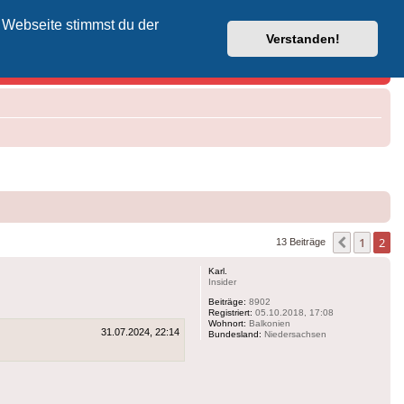
 Webseite stimmst du der
Vodafone-Kabel-Helpdesk
Verstanden!
1
2
Vorherig
13 Beiträge
Karl.
Insider
Beiträge:
8902
Registriert:
05.10.2018, 17:08
Wohnort:
Balkonien
31.07.2024, 22:14
Bundesland:
Niedersachsen