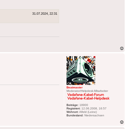
31.07.2024, 22:31
Na
ob
Beatmaster
Moderator/Helpdesk-Mitarbeiter
Beiträge:
18900
Registriert:
12.06.2008, 16:57
Wohnort:
Alfeld (Leine)
Bundesland:
Niedersachsen
Na
ob