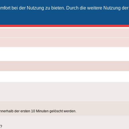
fort bei der Nutzung zu bieten. Durch die weitere Nutzung der
izielles Vodafone-Kabel-Forum
unkt für Kabelkunden von Vodafone - von Kunden für Kunden
nerhalb der ersten 10 Minuten gelöscht werden.
r?