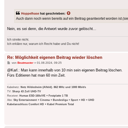
Hoppelhase
hat geschrieben:
Auch dann noch wenn bereits auf ein Beitrag geantwortet worden ist
(si
Nein, es sei denn, die Antwort wurde zuvor gelöscht...
Ich streite nicht.
Ich erkläre nur, warum ich Recht habe und Du nicht!
Re: Möglichkeit eigenen Beitrag wieder löschen
Beitrag
von
Beatmaster
»
01.08.2024, 09:25
@Karl.: Man kann innerhalb von 10 min sein eigenen Beitrag löschen.
Fürs Editieren hat man 60 min Zeit.
Kabelnetz:
Netz Hildesheim (Alfeld). 862 MHz und 1000 Mbit/s
TV:
Sharp 43 Zoll UHD-TV
Receiver:
Humax ESD-160c/VE + Festplatte 1 TB
Abo:
Sky Entertainment + Cinema + Bundesliga + Sport + HD + UHD
Kabelanschluss Comfort HD + Kabel Premium Total