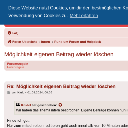
Diese Website nutzt Cookies, um dir den bestmöglichen Kom
Inoff
Verwendung von Cookies zu.
Mehr erfahren
Der Treffp
FAQ
Foren-Übersicht
Intern
Rund um Forum und Helpdesk
Möglichkeit eigenen Beitrag wieder löschen
Forumsregeln
Forenregeln
Re: Möglichkeit eigenen Beitrag wieder löschen
Beitrag
von
Karl.
»
01.08.2024, 00:09
Knidel
hat geschrieben:
Wir haben das Thema intern besprochen. Eigene Beiträge können nun in
Finde ich gut.
Nur zum mitschreiben, editieren geht auch innerhalb von 10 Minuten ode