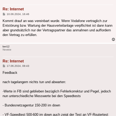
Re: Internet
Beitrag
10.06.2024, 16:46
Kommt drauf an was vereinbart wurde. Wenn Vodafone vertraglich zur
Entstörung bzw. Wartung der Hausverteilanlage verpflichtet ist dann kann
aber grundsätzlich nur der Vertragspartner das anmahnen und auffordern
den Vertrag zu erfüllen.
ber12
Newbie
Re: Internet
Beitrag
17.06.2024, 08:43
Feedback
nach tagelangem nichts tun und abwarten:
-Werte in FB sind geblieben bezüglich Fehlerkorrektur und Pegel, jedoch
nun unterschiedliche Messwerte bei den Speedtests
- Bundesnetzagentur 150-200 im down
- VF-Speedtest 500-600 im down auch zeigt der Test an VF-Routertest