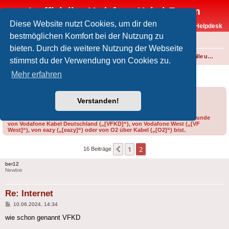
Inoffizielles Vodafone-Kabel-Forum
Diese Website nutzt Cookies, um dir den
Vodafone-Kabel-Helpdesk
bestmöglichen Komfort bei der Nutzung zu
FAQ
bieten. Durch die weitere Nutzung der Webseite
Foren-Übersicht
Internet und Telefon über Kabel
Störungen, Ausfälle und Speedprobleme
stimmst du der Verwendung von Cookies zu.
Internet
Mehr erfahren
Forumsregeln
Forenregeln
Verstanden!
Bitte gib bei der Erstellung eines Threads im Feld „Präfix“ an, ob du Kunde
von Vodafone Kabel Deutschland („[VFKD]“), von Vodafone West („[VF
West]“), von eazy („[eazy]“) oder von O2 über Kabel („[O2]“) bist.
1
2
Vorherige
16 Beiträge
ber12
Newbie
Re: Internet
Beitrag
10.06.2024, 14:34
wie schon genannt VFKD