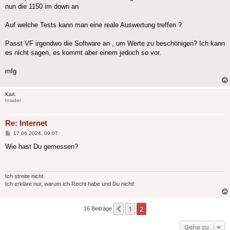
nun die 1150 im down an
Auf welche Tests kann man eine reale Auswertung treffen ?
Passt VF irgendwo die Software an , um Werte zu beschönigen? Ich kann
es nicht sagen, es kommt aber einem jedoch so vor.
mfg
Karl.
Insider
Re: Internet
Beitrag
17.06.2024, 09:07
Wie hast Du gemessen?
Ich streite nicht.
Ich erkläre nur, warum ich Recht habe und Du nicht!
1
2
Vorherige
16 Beiträge
Gehe zu