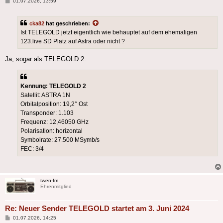
Beitrag
01.07.2026, 13:59
cka82
hat geschrieben:
Ist TELEGOLD jetzt eigentlich wie behauptet auf dem ehemaligen
123.live SD Platz auf Astra oder nicht ?
Ja, sogar als TELEGOLD 2.
Kennung: TELEGOLD 2
Satellit: ASTRA 1N
Orbitalposition: 19,2° Ost
Transponder: 1.103
Frequenz: 12,46050 GHz
Polarisation: horizontal
Symbolrate: 27.500 MSymb/s
FEC: 3/4
twen-fm
Ehrenmitglied
Re: Neuer Sender TELEGOLD startet am 3. Juni 2024
Beitrag
01.07.2026, 14:25