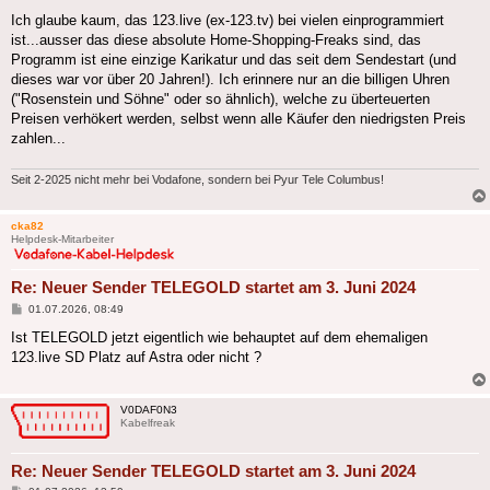
Ich glaube kaum, das 123.live (ex-123.tv) bei vielen einprogrammiert
ist...ausser das diese absolute Home-Shopping-Freaks sind, das
Programm ist eine einzige Karikatur und das seit dem Sendestart (und
dieses war vor über 20 Jahren!). Ich erinnere nur an die billigen Uhren
("Rosenstein und Söhne" oder so ähnlich), welche zu überteuerten
Preisen verhökert werden, selbst wenn alle Käufer den niedrigsten Preis
zahlen...
Seit 2-2025 nicht mehr bei Vodafone, sondern bei Pyur Tele Columbus!
cka82
Helpdesk-Mitarbeiter
Re: Neuer Sender TELEGOLD startet am 3. Juni 2024
Beitrag
01.07.2026, 08:49
Ist TELEGOLD jetzt eigentlich wie behauptet auf dem ehemaligen
123.live SD Platz auf Astra oder nicht ?
V0DAF0N3
Kabelfreak
Re: Neuer Sender TELEGOLD startet am 3. Juni 2024