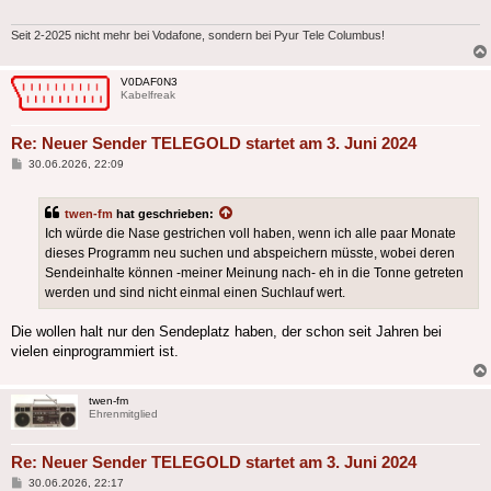
Seit 2-2025 nicht mehr bei Vodafone, sondern bei Pyur Tele Columbus!
V0DAF0N3
Kabelfreak
Re: Neuer Sender TELEGOLD startet am 3. Juni 2024
Beitrag
30.06.2026, 22:09
twen-fm
hat geschrieben:
Ich würde die Nase gestrichen voll haben, wenn ich alle paar Monate
dieses Programm neu suchen und abspeichern müsste, wobei deren
Sendeinhalte können -meiner Meinung nach- eh in die Tonne getreten
werden und sind nicht einmal einen Suchlauf wert.
Die wollen halt nur den Sendeplatz haben, der schon seit Jahren bei
vielen einprogrammiert ist.
twen-fm
Ehrenmitglied
Re: Neuer Sender TELEGOLD startet am 3. Juni 2024
Beitrag
30.06.2026, 22:17