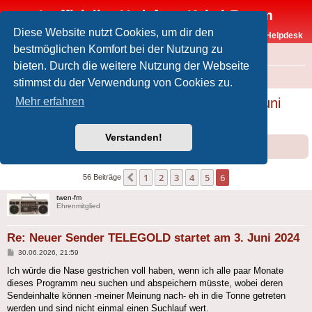
Inoffizielles Vodafone-Kabel-Forum
Diese Website nutzt Cookies, um dir den
Vodafone-Kabel-Helpdesk
bestmöglichen Komfort bei der Nutzung zu
FAQ
bieten. Durch die weitere Nutzung der Webseite
Foren-Übersicht
Offtopic
Medien
stimmst du der Verwendung von Cookies zu.
Neuer Sender TELEGOLD startet am 3. Juni
Mehr erfahren
2024
Verstanden!
Forumsregeln
Forenregeln
1
2
3
4
5
6
Vorherige
56 Beiträge
twen-fm
Ehrenmitglied
Re: Neuer Sender TELEGOLD startet am 3. Juni 2024
Beitrag
30.06.2026, 21:59
Ich würde die Nase gestrichen voll haben, wenn ich alle paar Monate
dieses Programm neu suchen und abspeichern müsste, wobei deren
Sendeinhalte können -meiner Meinung nach- eh in die Tonne getreten
werden und sind nicht einmal einen Suchlauf wert.