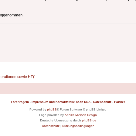
 weggenommen.
erationen sowie HZ)“
Forenregeln
-
Impressum und Kontaktstelle nach DSA
-
Datenschutz
-
Partner
Powered by
phpBB
® Forum Software © phpBB Limited
Logo provided by
Annika Miersen Design
Deutsche Übersetzung durch
phpBB.de
Datenschutz
|
Nutzungsbedingungen