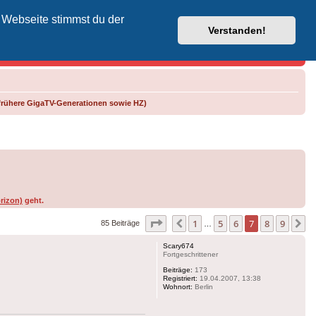
 Webseite stimmst du der
Vodafone-Kabel-Helpdesk
Verstanden!
frühere GigaTV-Generationen sowie HZ)
rizon)
geht.
Seite
7
von
9
1
5
6
7
8
9
Vorherige
N
85 Beiträge
…
Scary674
Fortgeschrittener
Beiträge:
173
Registriert:
19.04.2007, 13:38
Wohnort:
Berlin