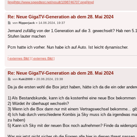
[img]http://www.speedtest.net/result/1098746707.png[/img]
Re: Neue GigaTV-Generation ab dem 28. Mai 2024
Beitrag
von
Ripperjack
»
14.06.2024, 19:37
Jemand zufällig von der 1.Generation auf die 3. gewechselt? Hab nen 5.
Stufen lauter machen
Pcm hatte ich vorher. Nun habe ich auf Auto. Ist leicht dynamischer.
[ externes Bild ]
[ externes Bild ]
Re: Neue GigaTV-Generation ab dem 28. Mai 2024
Beitrag
von
Kuki2000
»
20.06.2024, 23:38
Da ja die ersten wohl die Box jetzt haben, hätte ich da die ein oder ander
1) Als Bestandskunde, kann ich da kostenfrei eine neue Box bekommen (
2) Würdet ihr überhaupt wechseln?
3) Wenn ich die Box dann nur mit einem Vertragswechsel bekomme... gibt es
4) Ich hab durch verschiedene Kombis ja Sky muss ich da irgendwas m
zu haben)
5) Kann ich Sky mit der neuen Box noch aufnehmen? Finde da widersprüc
War mir jetzt nicht sicher ob die Fragen alle hier in diesen threat passe