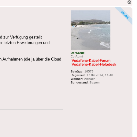
Na
ob
 zur Verfügung gestellt
r letzten Erweiterungen und
DerSarde
Co-Admin
en Aufnahmen (die ja über die Cloud
Beiträge:
16579
Registriert:
17.04.2014, 14:40
Wohnort:
Aichach
Bundesland:
Bayern