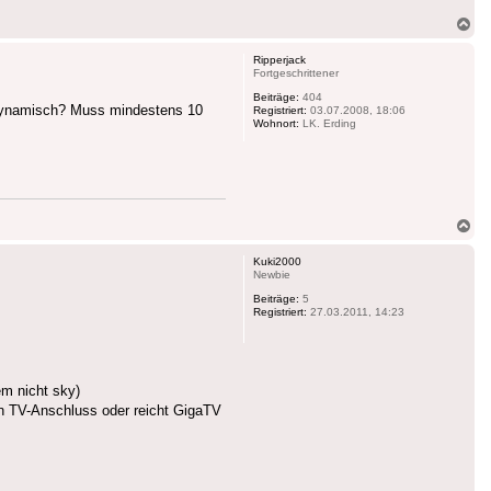
Na
ob
Ripperjack
Fortgeschrittener
Beiträge:
404
r dynamisch? Muss mindestens 10
Registriert:
03.07.2008, 18:06
Wohnort:
LK. Erding
Na
ob
Kuki2000
Newbie
Beiträge:
5
Registriert:
27.03.2011, 14:23
em nicht sky)
n TV-Anschluss oder reicht GigaTV