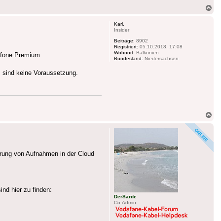
Na
ob
Karl.
Insider
Beiträge:
8902
Registriert:
05.10.2018, 17:08
Wohnort:
Balkonien
dafone Premium
Bundesland:
Niedersachsen
 sind keine Voraussetzung.
Na
ob
rung von Aufnahmen in der Cloud
nd hier zu finden:
DerSarde
Co-Admin