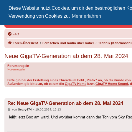
Diese Website nutzt Cookies, um dir den bestmöglichen Kom
Inoff
Verwendung von Cookies zu.
Mehr erfahren
Der Treffp
FAQ
Foren-Übersicht
Fernsehen und Radio über Kabel
Technik (Kabelanschlu
Neue GigaTV-Generation ab dem 28. Mai 2024
Forumsregeln
Forenregeln
Bitte gib bei der Erstellung eines Threads im Feld „Präfix“ an, ob du Kunde v
Außerdem gib bitte an, ob es um die
GigaTV Home
bzw.
GigaTV Home Sound
, 
Re: Neue GigaTV-Generation ab dem 28. Mai 2024
Beitrag
von
Scary674
»
10.06.2024, 16:13
Heißt jetzt Box am ward. Und worüber kommt dann der Ton vom Sky Rece