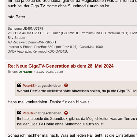
Ihr hab ja beide die Soundbox, gibt es da Möglichkeiten was am Ton zu
auch bei der Giga TV Home ohne Siundmodul auch so ist.
mfg Peter
Samsung UE49NU7179
VU+ Duo 4K mit DVB-C FBC Tuner (G09 mit HD Premium und HD Premium Plus), DVB-T
Sky Stream
AV-Receiver: Denon AVR-S650H
Internet & Phone: FritzBox 6591 (mit Fritz 8.21), CableMax 1000
DAB+ Autoradio: Kenwood KDC-DAB41U
Re: Neue GigaTV-Generation ab dem 28. Mai 2024
Beitrag
von
DerSarde
»
21.07.2024, 22:20
Peter65
hat geschrieben:
Worauf DerSarde vielleicht hätte hinweisen sollen, da ja die Giga TV H
Habs mal konkretisiert. Danke für den Hinweis.
Peter65
hat geschrieben:
Ihr hab ja beide die Soundbox, gibt es da Möglichkeiten was am Ton zu
bei der Giga TV Home ohne Siundmodul auch so ist.
Schau ich nachher mal nach. Was auf jeden Fall geht ist die Einstellun