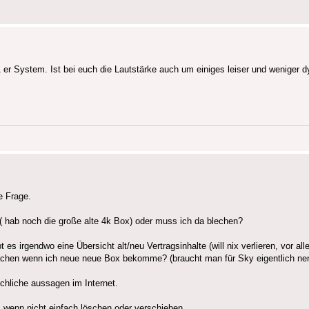
1 er System. Ist bei euch die Lautstärke auch um einiges leiser und wenige
e Frage.
 hab noch die große alte 4k Box) oder muss ich da blechen?
 irgendwo eine Übersicht alt/neu Vertragsinhalte (will nix verlieren, vor all
achen wenn ich neue neue Box bekomme? (braucht man für Sky eigentlich ne
hliche aussagen im Internet.
n.. wenn nicht einfach löschen oder verschieben