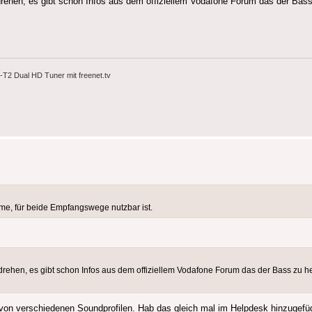
 drehen, es gibt schon Infos aus dem offiziellem Vodafone Forum das der Ba
2 Dual HD Tuner mit freenet.tv
ome, für beide Empfangswege nutzbar ist.
 drehen, es gibt schon Infos aus dem offiziellem Vodafone Forum das der Bass zu 
g von verschiedenen Soundprofilen. Hab das gleich mal im Helpdesk hinzugefü