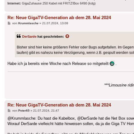
Internet:
GigaZuhause 250 Kabel mit FRITZ!Box 6490 (kdg)
Re: Neue GigaTV-Generation ab dem 28. Mai 2024
Beitrag
von
Krummlasche
»
21.07.2024, 13:08
DerSarde
hat geschrieben:
Bisher sind hier keine größeren Fehler oder Bugs aufgefallen. Im Gegente
laufen) gibt es nahezu keine Verzögerung, wenn z.B. gespult werden sol
Habe ich ja bereits eine Woche nach Release so mitgeteilt
.
***
Limousine ridin
Re: Neue GigaTV-Generation ab dem 28. Mai 2024
Beitrag
von
Peter65
»
21.07.2024, 21:47
@Krummlasche: Du hast die Kabelbox, @DerSarde hat die Net Box soweit
Worauf DerSarde vielleicht hätte hinweisen sollen, da ja die Giga TV Ho