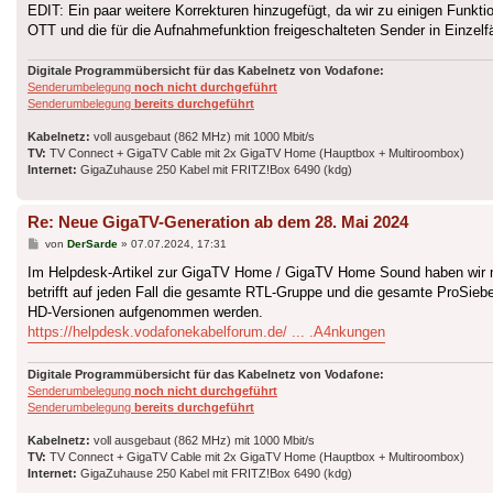
EDIT: Ein paar weitere Korrekturen hinzugefügt, da wir zu einigen Funk
OTT und die für die Aufnahmefunktion freigeschalteten Sender in Einzelfä
Digitale Programmübersicht für das Kabelnetz von Vodafone:
Senderumbelegung
noch nicht durchgeführt
Senderumbelegung
bereits durchgeführt
Kabelnetz:
voll ausgebaut (862 MHz) mit 1000 Mbit/s
TV:
TV Connect + GigaTV Cable mit 2x GigaTV Home (Hauptbox + Multiroombox)
Internet:
GigaZuhause 250 Kabel mit FRITZ!Box 6490 (kdg)
Re: Neue GigaTV-Generation ab dem 28. Mai 2024
Beitrag
von
DerSarde
»
07.07.2024, 17:31
Im Helpdesk-Artikel zur GigaTV Home / GigaTV Home Sound haben wir ma
betrifft auf jeden Fall die gesamte RTL-Gruppe und die gesamte ProSie
HD-Versionen aufgenommen werden.
https://helpdesk.vodafonekabelforum.de/ ... .A4nkungen
Digitale Programmübersicht für das Kabelnetz von Vodafone:
Senderumbelegung
noch nicht durchgeführt
Senderumbelegung
bereits durchgeführt
Kabelnetz:
voll ausgebaut (862 MHz) mit 1000 Mbit/s
TV:
TV Connect + GigaTV Cable mit 2x GigaTV Home (Hauptbox + Multiroombox)
Internet:
GigaZuhause 250 Kabel mit FRITZ!Box 6490 (kdg)