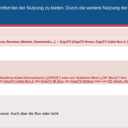
fort bei der Nutzung zu bieten. Durch die weitere Nutzung der
izielles Vodafone-Kabel-Forum
unkt für Kabelkunden von Vodafone - von Kunden für Kunden
ss, Receiver, Module, Smartcards,...)
GigaTV (GigaTV Home, GigaTV Cable Box 2, 
on Vodafone Kabel Deutschland („[VFKD]“) oder von Vodafone West („[VF West]“) bist.
die
GigaTV Cable Box 2
, die
GigaTV 4K Box
, die
GigaTV Netbox
oder um
HZ (ehem. Ho
iver. Auch über die Box oder nicht