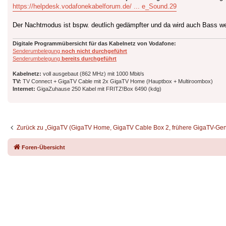
https://helpdesk.vodafonekabelforum.de/ ... e_Sound.29
Der Nachtmodus ist bspw. deutlich gedämpfter und da wird auch Bass
Digitale Programmübersicht für das Kabelnetz von Vodafone:
Senderumbelegung
noch nicht durchgeführt
Senderumbelegung
bereits durchgeführt
Kabelnetz:
voll ausgebaut (862 MHz) mit 1000 Mbit/s
TV:
TV Connect + GigaTV Cable mit 2x GigaTV Home (Hauptbox + Multiroombox)
Internet:
GigaZuhause 250 Kabel mit FRITZ!Box 6490 (kdg)
Zurück zu „GigaTV (GigaTV Home, GigaTV Cable Box 2, frühere GigaTV-Gen
Foren-Übersicht