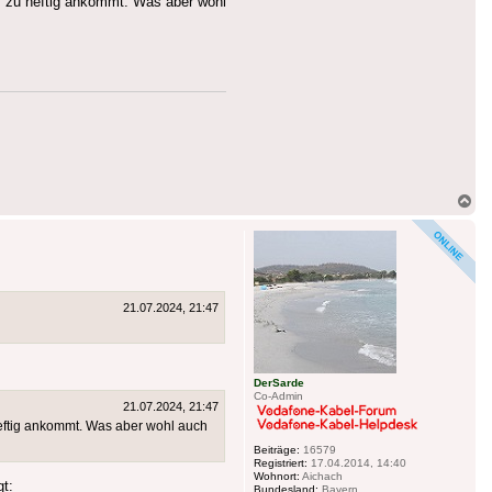
ss zu heftig ankommt. Was aber wohl
Na
ob
21.07.2024, 21:47
DerSarde
Co-Admin
21.07.2024, 21:47
heftig ankommt. Was aber wohl auch
Beiträge:
16579
Registriert:
17.04.2014, 14:40
Wohnort:
Aichach
gt:
Bundesland:
Bayern