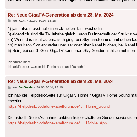
Re: Neue GigaTV-Generation ab dem 28. Mai 2024
Beitrag
von
Karl.
»
21.06.2024, 12:18
1) jain, also musst auf einen aktuellen Tarif wechseln
3) eigentlich sind die TV Inhalte gleich, wenn Du innerhalb der Struktu
4a) Wenn das nicht automatisch ging, bei Sky anrufen und umbuchen la
4b) man kann Sky entweder über sat oder über Kabel buchen, bei Kabel
5) Nein, bei der 3. Gen. GigaTV kann man Sky Sender nicht aufnehmen.
Ich streite nicht.
Ich erkläre nur, warum ich Recht habe und Du nicht!
Re: Neue GigaTV-Generation ab dem 28. Mai 2024
Beitrag
von
DerSarde
»
28.06.2024, 22:10
Ich hab die Helpdesk-Seite zur GigaTV Home / GigaTV Home Sound mal h
erweitert.
https://helpdesk.vodafonekabelforum.de/ ... Home_Sound
Die aktuell für die Aufnahmefunktion freigeschalteten Sender sowie die 
https://helpdesk.vodafonekabelforum.de/ ... Mobile_App