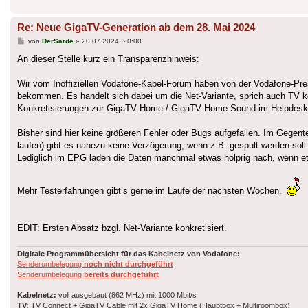
Re: Neue GigaTV-Generation ab dem 28. Mai 2024
Beitrag
von
DerSarde
»
20.07.2024, 20:00
An dieser Stelle kurz ein Transparenzhinweis:
Wir vom Inoffiziellen Vodafone-Kabel-Forum haben von der Vodafone-Pre
bekommen. Es handelt sich dabei um die Net-Variante, sprich auch TV k
Konkretisierungen zur GigaTV Home / GigaTV Home Sound im Helpdesk
Bisher sind hier keine größeren Fehler oder Bugs aufgefallen. Im Gegentei
laufen) gibt es nahezu keine Verzögerung, wenn z.B. gespult werden soll
Lediglich im EPG laden die Daten manchmal etwas holprig nach, wenn etw
Mehr Testerfahrungen gibt’s gerne im Laufe der nächsten Wochen.
EDIT: Ersten Absatz bzgl. Net-Variante konkretisiert.
Digitale Programmübersicht für das Kabelnetz von Vodafone:
Senderumbelegung
noch nicht durchgeführt
Senderumbelegung
bereits durchgeführt
Kabelnetz:
voll ausgebaut (862 MHz) mit 1000 Mbit/s
TV:
TV Connect + GigaTV Cable mit 2x GigaTV Home (Hauptbox + Multiroombox)