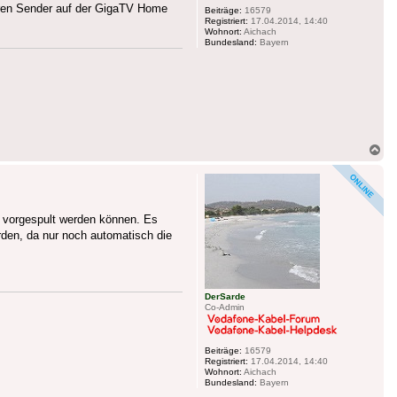
baren Sender auf der GigaTV Home
Beiträge:
16579
Registriert:
17.04.2014, 14:40
Wohnort:
Aichach
Bundesland:
Bayern
Na
ob
 vorgespult werden können. Es
en, da nur noch automatisch die
DerSarde
Co-Admin
Beiträge:
16579
Registriert:
17.04.2014, 14:40
Wohnort:
Aichach
Bundesland:
Bayern