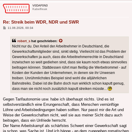
V0DAF0N3
Kabelfreak
Re: Streik beim WDR, NDR und SWR
Beitrag
11.06.2026, 00:34
robert_s
hat geschrieben:
Nicht nur du. Der Anteil der Arbeitnehmer in Deutschland, die
Gewerkschaftsmitglieder sind, sinkt stetig. Vielleicht ist das Problem der
Gewerkschaften ja auch, dass die Arbeitnehmerrechte in Deutschland
inzwischen so weit gediehen sind, dass sie kaum noch etwas sinnvolles
beitragen können. Stattdessen rührt man fleißig die Werbetrommel - auf
Kosten der Kunden der Unternehmen, in denen sie ihr Unwesen
treiben. Unrühmlichstes Beispiel sind wohl die alljährlichen
Bahnstreiks. Dabei ist die Bahn doch nun wirklich schon kaputt genug,
dass man sie nicht noch zusätzlich kaputt streiken müsste...
Gegen Tarifautonomie usw. habe ich überhaupt nichts. Und es ist
selbstverständlich eine Errungenschaft, dass Menschen vernünftige
Löhne und Arbeitsbedingungen haben sollten. Nur passt mir die Art und
Weise der Gewerkschaften nicht, weil sie aus meiner Sicht dazu auch
beitragen, dass ein Unfriede herrscht.
Der Name Arbeitskampf als schärfstes Schwert einer Gewerkschaft sagt
ja schon, was Sache ist. Und ich hänge - an dem zugegeben romatischen