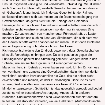
Das ist insgesamt keine gute und vorbildhafte Entwicklung. Mir ist daher
auch überhaupt schleierhaft, weshalb Gewerkschaften meinen, dass so
ein Gebaren Anklang findet. Ich finde das Gegenteil ist der Fall und
schlussendlich dreht sich das meiste um die Daseinsberechtigung von
Gewerkschaften, da gehts nicht um die Belange des Personals.
Deswegen bin ich auch kein Freund von Gewerkschaften, weil die sich in
Betrieben nicht konstruktiv einbringen, sondern nur ihr eigenes Ding
machen. Zu Lasten auch von mancher guter Führungskraft, zu Lasten
mancher Kunden und auch zu Last von Mitarbeitern, die sich nicht vor
den Gewerkschaftskarren spannen lassen wollen. Da ist dann Intoleranz
an der Tagesordnung. Ich habe auch noch bei keiner
Richtungsentscheidung den Eindruck gewonnen, dass Gewerkschaften
sinnvolle Vorschläge einbringen usw. Da wird pausenlos gegen die
Führungsebene gehetzt und Stimmung gemacht. Mir geht nicht in den
Schädel, wie ein solcher Egoismus mit einer gemeinsamen
Marschrichtung im Betrieb zu vereinbaren sein soll. Ich bin für Fairness
von vornherein und zumeist sind Gewerkschaften darin nicht sonderlich
vorbildhaft, sondern letztlich verteilen sie Geld, das sie selbst nicht
erwirtschaften und meinen, Wunder zu vollbringen. Dabei ist es nicht
schwer, Geld von allen einzusammen - wie beim WDR - und einer
Minderheit zuzuweisen. Schließlich ist das gesetzlich geregelt und bedarf
zunächst keiner besonderen Anstrengung. Anders als in anderen
Branchen. Und komischerweise sind Gewerkschaften zumeist dort am
lautesten und stärksten vertreten, wo viel Geld fließt. (Automobilbranche,