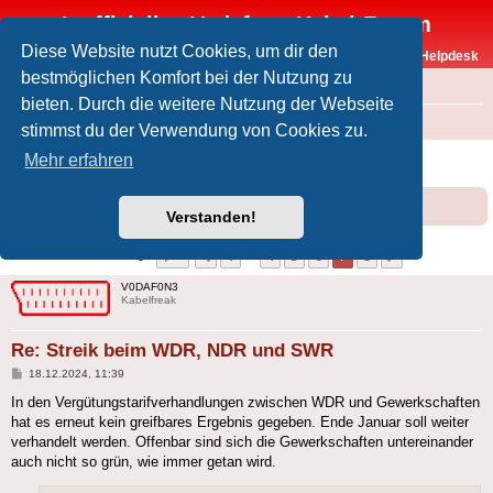
Inoffizielles Vodafone-Kabel-Forum
Diese Website nutzt Cookies, um dir den
Vodafone-Kabel-Helpdesk
bestmöglichen Komfort bei der Nutzung zu
FAQ
bieten. Durch die weitere Nutzung der Webseite
Foren-Übersicht
Offtopic
Medien
stimmst du der Verwendung von Cookies zu.
Streik beim WDR, NDR und SWR
Mehr erfahren
Forumsregeln
Forenregeln
Verstanden!
Seite
7
von
8
1
4
5
6
7
8
Vorherige
Nächste
75 Beiträge
…
V0DAF0N3
Kabelfreak
Re: Streik beim WDR, NDR und SWR
Beitrag
18.12.2024, 11:39
In den Vergütungstarifverhandlungen zwischen WDR und Gewerkschaften
hat es erneut kein greifbares Ergebnis gegeben. Ende Januar soll weiter
verhandelt werden. Offenbar sind sich die Gewerkschaften untereinander
auch nicht so grün, wie immer getan wird.