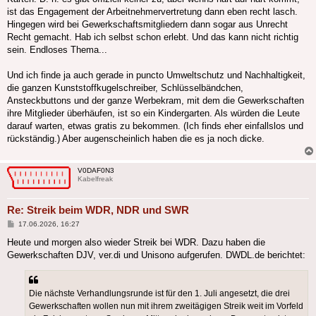
ist das Engagement der Arbeitnehmervertretung dann eben recht lasch.
Hingegen wird bei Gewerkschaftsmitgliedern dann sogar aus Unrecht
Recht gemacht. Hab ich selbst schon erlebt. Und das kann nicht richtig
sein. Endloses Thema...
Und ich finde ja auch gerade in puncto Umweltschutz und Nachhaltigkeit,
die ganzen Kunststoffkugelschreiber, Schlüsselbändchen,
Ansteckbuttons und der ganze Werbekram, mit dem die Gewerkschaften
ihre Mitglieder überhäufen, ist so ein Kindergarten. Als würden die Leute
darauf warten, etwas gratis zu bekommen. (Ich finds eher einfallslos und
rückständig.) Aber augenscheinlich haben die es ja noch dicke.
V0DAF0N3
Kabelfreak
Re: Streik beim WDR, NDR und SWR
Beitrag
17.06.2026, 16:27
Heute und morgen also wieder Streik bei WDR. Dazu haben die
Gewerkschaften DJV, ver.di und Unisono aufgerufen. DWDL.de berichtet:
Die nächste Verhandlungsrunde ist für den 1. Juli angesetzt, die drei
Gewerkschaften wollen nun mit ihrem zweitägigen Streik weit im Vorfeld