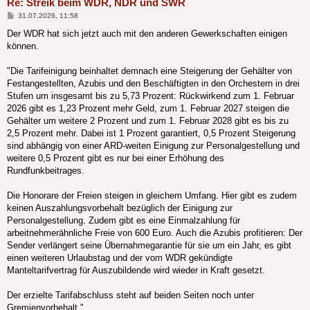
Re: Streik beim WDR, NDR und SWR
Beitrag
31.07.2026, 11:58
Der WDR hat sich jetzt auch mit den anderen Gewerkschaften einigen
können.
"Die Tarifeinigung beinhaltet demnach eine Steigerung der Gehälter von
Festangestellten, Azubis und den Beschäftigten in den Orchestern in drei
Stufen um insgesamt bis zu 5,73 Prozent: Rückwirkend zum 1. Februar
2026 gibt es 1,23 Prozent mehr Geld, zum 1. Februar 2027 steigen die
Gehälter um weitere 2 Prozent und zum 1. Februar 2028 gibt es bis zu
2,5 Prozent mehr. Dabei ist 1 Prozent garantiert, 0,5 Prozent Steigerung
sind abhängig von einer ARD-weiten Einigung zur Personalgestellung und
weitere 0,5 Prozent gibt es nur bei einer Erhöhung des
Rundfunkbeitrages.
Die Honorare der Freien steigen in gleichem Umfang. Hier gibt es zudem
keinen Auszahlungsvorbehalt bezüglich der Einigung zur
Personalgestellung. Zudem gibt es eine Einmalzahlung für
arbeitnehmerähnliche Freie von 600 Euro. Auch die Azubis profitieren: Der
Sender verlängert seine Übernahmegarantie für sie um ein Jahr, es gibt
einen weiteren Urlaubstag und der vom WDR gekündigte
Manteltarifvertrag für Auszubildende wird wieder in Kraft gesetzt.
Der erzielte Tarifabschluss steht auf beiden Seiten noch unter
Gremienvorbehalt."