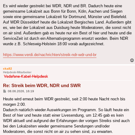
Es wird wieder gestreikt bei WDR, NDR und BR. Dadurch heute eine
gemeinsame Lokalzeit aus Bonn für Bonn, Köln, Aachen und Siegen
sowie eine gemeinsame Lokalzeit für Dortmund, Münster und Bielefeld.
Auf WDR Düsseldorf heute die Lokalzeit Bergisches Land. Außerdem gibt
es, wie bei der Lokalzeit aus Duisburg heute Moderatoren, die sonst nicht
on air sind. Außerdem gab es heute nur ein Best of hier und heute und die
ServiceZeit ist durch ein Alternativprogramm ersetzt worden. Beim NDR
wurde z.B. Schleswig-Holstein 18:00 vorab aufgezeichnet.
https://www.verdi.de/nachrichten/streik-ndr-wdr-und-br
cka82
Helpdesk-Mitarbeiter
Re: Streik beim WDR, NDR und SWR
Beitrag
08.06.2026, 16:19
Heute wird erneut beim WDR gestreikt, seit 2:00 heute Nacht noch bis
morgen 2:00.
Dadurch natürlich wieder Auswirkungen im Programm. So läuft heute ein
Best of hier und heute statt einer Livesendung, um 12:45 gab es kein
WDR aktuell und aufgrund der Erfahrungen der vorigen Streiks sind auch
bei den Lokalzeiten wieder gemeinsame Sendungen und/oder
Moderatoren, die sonst nicht on air zu sehen sind, zu erwarten.