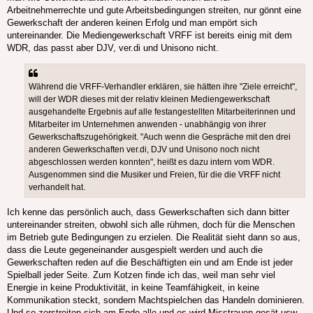
Arbeitnehmerrechte und gute Arbeitsbedingungen streiten, nur gönnt eine
Gewerkschaft der anderen keinen Erfolg und man empört sich
untereinander. Die Mediengewerkschaft VRFF ist bereits einig mit dem
WDR, das passt aber DJV, ver.di und Unisono nicht.
Während die VRFF-Verhandler erklären, sie hätten ihre "Ziele erreicht",
will der WDR dieses mit der relativ kleinen Mediengewerkschaft
ausgehandelte Ergebnis auf alle festangestellten Mitarbeiterinnen und
Mitarbeiter im Unternehmen anwenden - unabhängig von ihrer
Gewerkschaftszugehörigkeit. "Auch wenn die Gespräche mit den drei
anderen Gewerkschaften ver.di, DJV und Unisono noch nicht
abgeschlossen werden konnten", heißt es dazu intern vom WDR.
Ausgenommen sind die Musiker und Freien, für die die VRFF nicht
verhandelt hat.
Ich kenne das persönlich auch, dass Gewerkschaften sich dann bitter
untereinander streiten, obwohl sich alle rühmen, doch für die Menschen
im Betrieb gute Bedingungen zu erzielen. Die Realität sieht dann so aus,
dass die Leute gegeneinander ausgespielt werden und auch die
Gewerkschaften reden auf die Beschäftigten ein und am Ende ist jeder
Spielball jeder Seite. Zum Kotzen finde ich das, weil man sehr viel
Energie in keine Produktivität, in keine Teamfähigkeit, in keine
Kommunikation steckt, sondern Machtspielchen das Handeln dominieren.
Und so zerstreiten sich am Ende alle und es wird Misstrauen gesät usw.