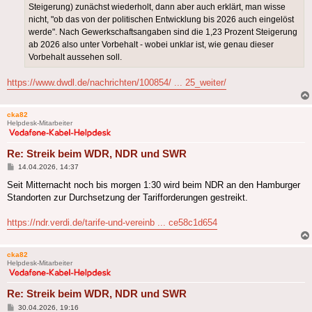
Steigerung) zunächst wiederholt, dann aber auch erklärt, man wisse
nicht, "ob das von der politischen Entwicklung bis 2026 auch eingelöst
werde". Nach Gewerkschaftsangaben sind die 1,23 Prozent Steigerung
ab 2026 also unter Vorbehalt - wobei unklar ist, wie genau dieser
Vorbehalt aussehen soll.
https://www.dwdl.de/nachrichten/100854/ ... 25_weiter/
cka82
Helpdesk-Mitarbeiter
Re: Streik beim WDR, NDR und SWR
Beitrag
14.04.2026, 14:37
Seit Mitternacht noch bis morgen 1:30 wird beim NDR an den Hamburger
Standorten zur Durchsetzung der Tarifforderungen gestreikt.
https://ndr.verdi.de/tarife-und-vereinb ... ce58c1d654
cka82
Helpdesk-Mitarbeiter
Re: Streik beim WDR, NDR und SWR
Beitrag
30.04.2026, 19:16