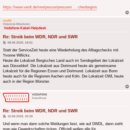
https://www.verdi.de/nrw/presse/pressem ... chenbeginn
cka82
Helpdesk-Mitarbeiter
Re: Streik beim WDR, NDR und SWR
Beitrag
08.06.2026, 19:01
Statt der ServiceZeit heute eine Wiederholung des Alltagschecks mit
Yvonne Willicks.
Heute die Lokalzeit Bergisches Land auch im Sendegebiet der Lokalzeit
aus Düsseldorf. Die Lokalzeit aus Dortmund heute als gemeinsame
Lokalzeit für die Regionen Essen und Dortmund. Lokalzeit aus Bonn
heute auch für die Regionen Aachen und Köln. Die Lokalzeit OWL heute
auch in der Region Münster.
V0DAF0N3
Kabelfreak
Re: Streik beim WDR, NDR und SWR
Beitrag
10.06.2026, 20:29
Und wenn man dann solche Meldungen liest, wie auf DWDL, dann sieht
man wie Gewerkschaften ticken. Offiziell wollen alle für