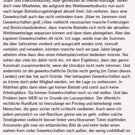
Stahl- und Elektroindustrie). Aber gemessen an meiner Aussage, sehen
doch viele Mitarbeiter, die aufgrund des Wettbewerbsdrucks nun auch
nach langer Betriebszugehörigkeit aktuell ihren Job verlieren, dass eine
Gewerkschaft auch das nicht verhindern kann. (Aber im Jammern sind
Gewerkschaften groß.) Aber vielleicht verursachen manche Forderungen
und Besitzstandsdenken, dass manche Betriebe sich nicht der aktuellen
Wettbewerbslage anpassen können und dann eben pleitegehen. Aber das
kapieren Gewerkschaften oft nicht. Ich sage, würde man die Summen,
die über Jahrzehnte verdient und ausgezahlt worden sind, sinnvoll
verteilen und verwalten, könnten manche noch ein paar Jahre länger
arbeiten ohne dass dies einen Arbeitsplatzverlust bedeuten müsste. Nur
sehen das viele bis dahin nicht ein, mit dem Ergebniss, dass das ganze
Konstrukt zusammenbricht, wenn die Umsätze nicht mehr stimmen. Und
andernorts ist die gewerkschaftliche Dichte recht gering (im Osten dieses
Landes) und das hat auch Gründe. Hier behaupten Gewerkschaften auch,
es könne doch jeder Mitglied werden, um die Lage zu verbessern. In
Wahrheit gibts dann eben gar keinen Betrieb und somit auch keine
Arbeitsplätze. Da können Gewerkschaften noch so viel wollen. Und das
Problem beim WDR ist im Grunde ein Luxusproblem. Der öffentlich-
rechtliche Rundfunk ist hierzulange ein Privileg und beherbergt viele
Menschen, die ganz sicher nicht schlecht verdienen. Auch wenn ich
jedem persönlich so viel Reichtum gönne wie es geht, sollten solche
Streitigkeiten vielleicht besser hinter verschlossenen Türen stattfinden.
Ansonsten gibt man ein erbärmliches Bild ab und kehrt leider einen
wahren Kern vieler Gewerkschaften nach außen, der wenig vorbildhaft ist.