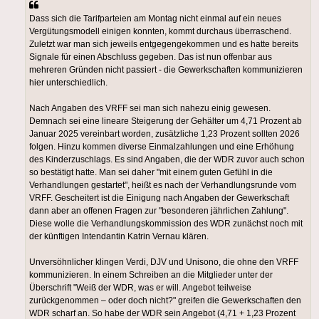
Dass sich die Tarifparteien am Montag nicht einmal auf ein neues
Vergütungsmodell einigen konnten, kommt durchaus überraschend.
Zuletzt war man sich jeweils entgegengekommen und es hatte bereits
Signale für einen Abschluss gegeben. Das ist nun offenbar aus
mehreren Gründen nicht passiert - die Gewerkschaften kommunizieren
hier unterschiedlich.
Nach Angaben des VRFF sei man sich nahezu einig gewesen.
Demnach sei eine lineare Steigerung der Gehälter um 4,71 Prozent ab
Januar 2025 vereinbart worden, zusätzliche 1,23 Prozent sollten 2026
folgen. Hinzu kommen diverse Einmalzahlungen und eine Erhöhung
des Kinderzuschlags. Es sind Angaben, die der WDR zuvor auch schon
so bestätigt hatte. Man sei daher "mit einem guten Gefühl in die
Verhandlungen gestartet", heißt es nach der Verhandlungsrunde vom
VRFF. Gescheitert ist die Einigung nach Angaben der Gewerkschaft
dann aber an offenen Fragen zur "besonderen jährlichen Zahlung".
Diese wolle die Verhandlungskommission des WDR zunächst noch mit
der künftigen Intendantin Katrin Vernau klären.
Unversöhnlicher klingen Verdi, DJV und Unisono, die ohne den VRFF
kommunizieren. In einem Schreiben an die Mitglieder unter der
Überschrift "Weiß der WDR, was er will. Angebot teilweise
zurückgenommen – oder doch nicht?" greifen die Gewerkschaften den
WDR scharf an. So habe der WDR sein Angebot (4,71 + 1,23 Prozent