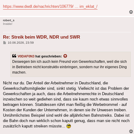
https://www.dwdl.de/nachrichten/106779/ ... im_eklat_/
robert_s
Insider
Re: Streik beim WDR, NDR und SWR
Beitrag
10.06.2026, 23:59
V0DAF0N3
hat geschrieben:
Deswegen bin ich auch kein Freund von Gewerkschaften, weil die sich
in Betrieben nicht konstruktiv einbringen, sondern nur ihr eigenes Ding
machen.
Nicht nur du. Der Anteil der Arbeitnehmer in Deutschland, die
Gewerkschaftsmitglieder sind, sinkt stetig. Vielleicht ist das Problem der
Gewerkschaften ja auch, dass die Arbeitnehmerrechte in Deutschland
inzwischen so weit gediehen sind, dass sie kaum noch etwas sinnvolles
beitragen können. Stattdessen rührt man fleißig die Werbetrommel - auf
Kosten der Kunden der Unternehmen, in denen sie ihr Unwesen treiben.
Unrühmlichstes Beispiel sind wohl die alljährlichen Bahnstreiks. Dabei ist
die Bahn doch nun wirklich schon kaputt genug, dass man sie nicht noch
zusätzlich kaputt streiken müsste...