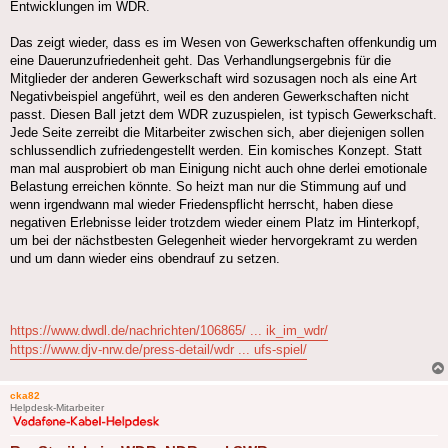
Entwicklungen im WDR.
Das zeigt wieder, dass es im Wesen von Gewerkschaften offenkundig um
eine Dauerunzufriedenheit geht. Das Verhandlungsergebnis für die
Mitglieder der anderen Gewerkschaft wird sozusagen noch als eine Art
Negativbeispiel angeführt, weil es den anderen Gewerkschaften nicht
passt. Diesen Ball jetzt dem WDR zuzuspielen, ist typisch Gewerkschaft.
Jede Seite zerreibt die Mitarbeiter zwischen sich, aber diejenigen sollen
schlussendlich zufriedengestellt werden. Ein komisches Konzept. Statt
man mal ausprobiert ob man Einigung nicht auch ohne derlei emotionale
Belastung erreichen könnte. So heizt man nur die Stimmung auf und
wenn irgendwann mal wieder Friedenspflicht herrscht, haben diese
negativen Erlebnisse leider trotzdem wieder einem Platz im Hinterkopf,
um bei der nächstbesten Gelegenheit wieder hervorgekramt zu werden
und um dann wieder eins obendrauf zu setzen.
https://www.dwdl.de/nachrichten/106865/ ... ik_im_wdr/
https://www.djv-nrw.de/press-detail/wdr ... ufs-spiel/
cka82
Helpdesk-Mitarbeiter