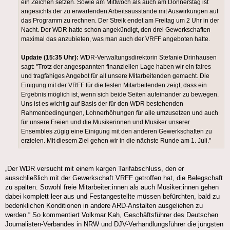
ein Zeichen setzen. Sowie am Mittwoch als auch am Donnerstag ist
angesichts der zu erwartenden Arbeitsausstände mit Auswirkungen auf
das Programm zu rechnen. Der Streik endet am Freitag um 2 Uhr in der
Nacht. Der WDR hatte schon angekündigt, den drei Gewerkschaften
maximal das anzubieten, was man auch der VRFF angeboten hatte.
Update (15:35 Uhr):
WDR-Verwaltungsdirektorin Stefanie Drinhausen
sagt: "Trotz der angespannten finanziellen Lage haben wir ein faires
und tragfähiges Angebot für all unsere Mitarbeitenden gemacht. Die
Einigung mit der VRFF für die festen Mitarbeitenden zeigt, dass ein
Ergebnis möglich ist, wenn sich beide Seiten aufeinander zu bewegen.
Uns ist es wichtig auf Basis der für den WDR bestehenden
Rahmenbedingungen, Lohnerhöhungen für alle umzusetzen und auch
für unsere Freien und die Musikerinnen und Musiker unserer
Ensembles zügig eine Einigung mit den anderen Gewerkschaften zu
erzielen. Mit diesem Ziel gehen wir in die nächste Runde am 1. Juli."
„Der WDR versucht mit einem kargen Tarifabschluss, den er
ausschließlich mit der Gewerkschaft VRFF getroffen hat, die Belegschaft
zu spalten. Sowohl freie Mitarbeiter:innen als auch Musiker:innen gehen
dabei komplett leer aus und Festangestellte müssen befürchten, bald zu
bedenklichen Konditionen in andere ARD-Anstalten ausgeliehen zu
werden.“ So kommentiert Volkmar Kah, Geschäftsführer des Deutschen
Journalisten-Verbandes in NRW und DJV-Verhandlungsführer die jüngsten