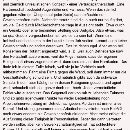
und ziemlich unrealistischen Konzept - einer Vertragspartnerschaft. Eine
Partnerschaft bedeutet Augenhöhe und Fairness. Wenn das nämlich
gegeben wäre (im Übrigen auf jeder Seite) dann bräuchte es
Gewerkschaften nicht. Nichtsdestotrotz sind die ja auch nur häufig dort,
wo viel Geld durch Mitgliedschaftsbeiträge in Aussicht steht. Etwa durch
ein Gesetz oder eine besondere Stellung oder Aufgabe. Also etwas, was
so qua Gesetz vorgeschrieben ist, wie es zu sein hat. Wenn eine
Imbissbudenbesitzerin in der Lausitz ihren Job verliert, kommt auch keine
Gewerkschaft und ändert daran was. Das ist denen egal. Aber wenn bei
Konzernen der Rotstift angesetzt wird, z. B. weil auch Betriebsräte usw.
den Fortschritt ausbremsen, weil die Angst haben, dass der eigenen
Belegschaft etwas zugemutet wird, dann sind sie auf den Barrikaden. Das
finde ich in diesem Falle falsch, weil sie ja im Vorhinein auch
mitbestimmen. Fährt eine Firma gegen die Wand, soll dann immer nur die
Geschäftsleitung schuld sein. Und natürlich gibts auch da schwarze
Schafe. Indem aber häufig nur in diesen Kategorien gedacht und agiert
wird, schaukelt sich das ganze doch erst hoch. Jeder vermeintliche
Fehler wird ausgenutzt. Das Gegenteil der von mir zu lebenden Fairness.
Und so gibts irgendwann Punkte wo weder Betriebsleitung noch
Arbeitnehmervertretung im Betrieb nachgeben. Ab dann ist immer alles
Kampf. Und streng genommen sind Arbeitnehmervertreter nach BetrVG
noch etwas anderes als Gewerkschaftsfunktionäre. Aber meist erfolgt die
Ausführung dieser Tätigkeit in Personalunion. Jeder der dann vertreten
werden sollte, aber kein Gewerkschaftsmitglied ist, hat schlechtere
Karten. D. h. es gibt offiziell keiner zu, aber wenns hart auf hart kommt,