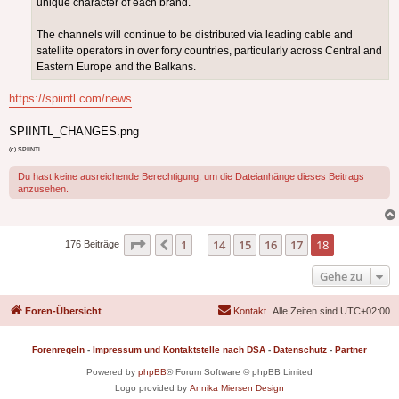
unique character of each brand.
The channels will continue to be distributed via leading cable and
satellite operators in over forty countries, particularly across Central and
Eastern Europe and the Balkans.
https://spiintl.com/news
SPIINTL_CHANGES.png
(c) SPIINTL
Du hast keine ausreichende Berechtigung, um die Dateianhänge dieses Beitrags
anzusehen.
Seite
18
von
18
1
14
15
16
17
18
Vorherige
176 Beiträge
…
Gehe zu
Foren-Übersicht
Kontakt
Alle Zeiten sind
UTC+02:00
Forenregeln
-
Impressum und Kontaktstelle nach DSA
-
Datenschutz
-
Partner
Powered by
phpBB
® Forum Software © phpBB Limited
Logo provided by
Annika Miersen Design