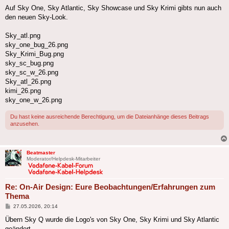
Auf Sky One, Sky Atlantic, Sky Showcase und Sky Krimi gibts nun auch
den neuen Sky-Look.
Sky_atl.png
sky_one_bug_26.png
Sky_Krimi_Bug.png
sky_sc_bug.png
sky_sc_w_26.png
Sky_atl_26.png
kimi_26.png
sky_one_w_26.png
Du hast keine ausreichende Berechtigung, um die Dateianhänge dieses Beitrags
anzusehen.
Beatmaster
Moderator/Helpdesk-Mitarbeiter
Re: On-Air Design: Eure Beobachtungen/Erfahrungen zum
Thema
Beitrag
27.05.2026, 20:14
Übern Sky Q wurde die Logo's von Sky One, Sky Krimi und Sky Atlantic
geändert.