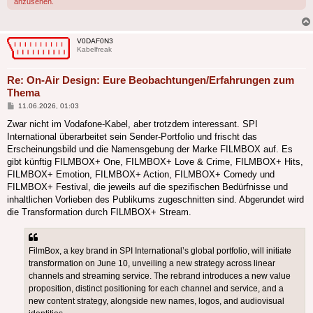
anzusehen.
V0DAF0N3
Kabelfreak
Re: On-Air Design: Eure Beobachtungen/Erfahrungen zum
Thema
Beitrag
11.06.2026, 01:03
Zwar nicht im Vodafone-Kabel, aber trotzdem interessant. SPI
International überarbeitet sein Sender-Portfolio und frischt das
Erscheinungsbild und die Namensgebung der Marke FILMBOX auf. Es
gibt künftig FILMBOX+ One, FILMBOX+ Love & Crime, FILMBOX+ Hits,
FILMBOX+ Emotion, FILMBOX+ Action, FILMBOX+ Comedy und
FILMBOX+ Festival, die jeweils auf die spezifischen Bedürfnisse und
inhaltlichen Vorlieben des Publikums zugeschnitten sind. Abgerundet wird
die Transformation durch FILMBOX+ Stream.
FilmBox, a key brand in SPI International’s global portfolio, will initiate
transformation on June 10, unveiling a new strategy across linear
channels and streaming service. The rebrand introduces a new value
proposition, distinct positioning for each channel and service, and a
new content strategy, alongside new names, logos, and audiovisual