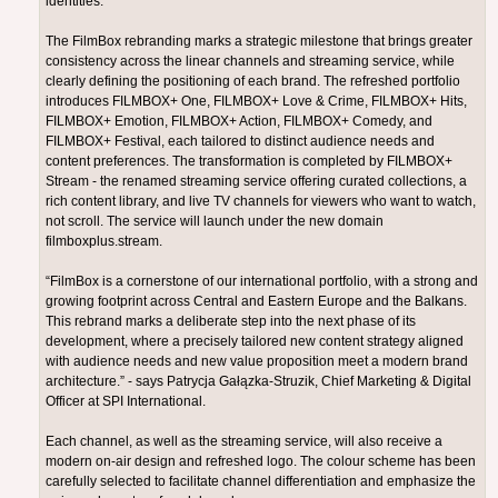
identities.
The FilmBox rebranding marks a strategic milestone that brings greater
consistency across the linear channels and streaming service, while
clearly defining the positioning of each brand. The refreshed portfolio
introduces FILMBOX+ One, FILMBOX+ Love & Crime, FILMBOX+ Hits,
FILMBOX+ Emotion, FILMBOX+ Action, FILMBOX+ Comedy, and
FILMBOX+ Festival, each tailored to distinct audience needs and
content preferences. The transformation is completed by FILMBOX+
Stream - the renamed streaming service offering curated collections, a
rich content library, and live TV channels for viewers who want to watch,
not scroll. The service will launch under the new domain
filmboxplus.stream.
“FilmBox is a cornerstone of our international portfolio, with a strong and
growing footprint across Central and Eastern Europe and the Balkans.
This rebrand marks a deliberate step into the next phase of its
development, where a precisely tailored new content strategy aligned
with audience needs and new value proposition meet a modern brand
architecture.” - says Patrycja Gałązka‑Struzik, Chief Marketing & Digital
Officer at SPI International.
Each channel, as well as the streaming service, will also receive a
modern on‑air design and refreshed logo. The colour scheme has been
carefully selected to facilitate channel differentiation and emphasize the