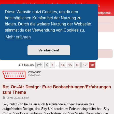
Inoffizielles Vodafone-Kabel-Forum
Diese Website nutzt Cookies, um dir den
Vodafone-Kabel-Helpdesk
bestmöglichen Komfort bei der Nutzung zu
FAQ
bieten. Durch die weitere Nutzung der Webseite
Foren-Übersicht
Offtopic
Medien
stimmst du der Verwendung von Cookies zu.
On-Air Design: Eure
Mehr erfahren
Beobachtungen/Erfahrungen zum Thema
Verstanden!
Forumsregeln
Forenregeln
Seite
18
von
18
1
14
15
16
17
18
Vorherige
176 Beiträge
…
V0DAF0N3
Kabelfreak
Re: On-Air Design: Eure Beobachtungen/Erfahrungen
zum Thema
Beitrag
05.05.2026, 13:55
Sky nutzt von heute an auch hierzulande auf vier Kanälen das
aufgefrischte Design, das Sky UK bereits im Februar eingeführt hat: Sky
Crime, Sky Documentaries, Sky Nature und Sky Sci-Fi. Dabei steht die