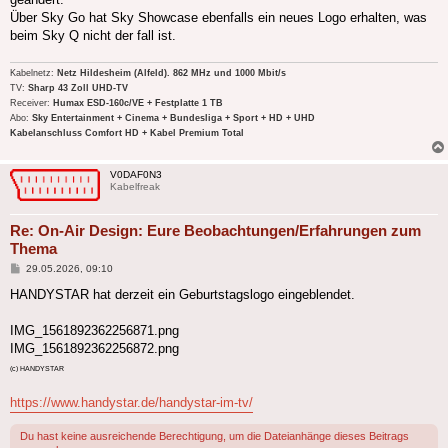
Über Sky Go hat Sky Showcase ebenfalls ein neues Logo erhalten, was
beim Sky Q nicht der fall ist.
Kabelnetz:
Netz Hildesheim (Alfeld). 862 MHz und 1000 Mbit/s
TV:
Sharp 43 Zoll UHD-TV
Receiver:
Humax ESD-160c/VE + Festplatte 1 TB
Abo:
Sky Entertainment + Cinema + Bundesliga + Sport + HD + UHD
Kabelanschluss Comfort HD + Kabel Premium Total
V0DAF0N3
Kabelfreak
Re: On-Air Design: Eure Beobachtungen/Erfahrungen zum
Thema
Beitrag
29.05.2026, 09:10
HANDYSTAR hat derzeit ein Geburtstagslogo eingeblendet.
IMG_1561892362256871.png
IMG_1561892362256872.png
(c) HANDYSTAR
https://www.handystar.de/handystar-im-tv/
Du hast keine ausreichende Berechtigung, um die Dateianhänge dieses Beitrags