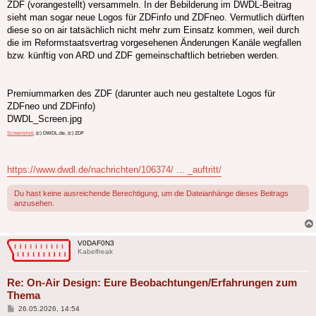
ZDF (vorangestellt) versammeln. In der Bebilderung im DWDL-Beitrag
sieht man sogar neue Logos für ZDFinfo und ZDFneo. Vermutlich dürften
diese so on air tatsächlich nicht mehr zum Einsatz kommen, weil durch
die im Reformstaatsvertrag vorgesehenen Änderungen Kanäle wegfallen
bzw. künftig von ARD und ZDF gemeinschaftlich betrieben werden.
Premiummarken des ZDF (darunter auch neu gestaltete Logos für
ZDFneo und ZDFinfo)
DWDL_Screen.jpg
Screenshot
, (c) DWDL.de, (c) ZDF
https://www.dwdl.de/nachrichten/106374/ ... _auftritt/
Du hast keine ausreichende Berechtigung, um die Dateianhänge dieses Beitrags
anzusehen.
V0DAF0N3
Kabelfreak
Re: On-Air Design: Eure Beobachtungen/Erfahrungen zum
Thema
Beitrag
26.05.2026, 14:54