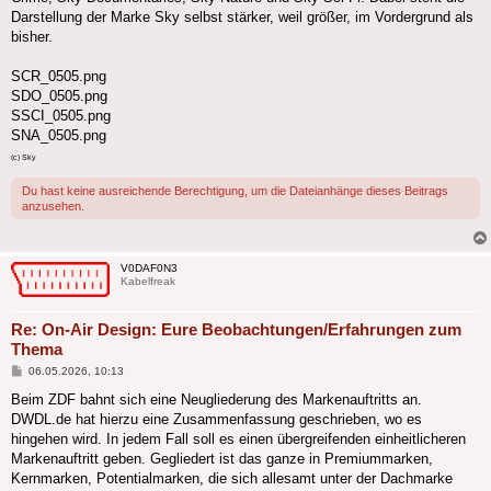
Darstellung der Marke Sky selbst stärker, weil größer, im Vordergrund als
bisher.
SCR_0505.png
SDO_0505.png
SSCI_0505.png
SNA_0505.png
(c) Sky
Du hast keine ausreichende Berechtigung, um die Dateianhänge dieses Beitrags
anzusehen.
V0DAF0N3
Kabelfreak
Re: On-Air Design: Eure Beobachtungen/Erfahrungen zum
Thema
Beitrag
06.05.2026, 10:13
Beim ZDF bahnt sich eine Neugliederung des Markenauftritts an.
DWDL.de hat hierzu eine Zusammenfassung geschrieben, wo es
hingehen wird. In jedem Fall soll es einen übergreifenden einheitlicheren
Markenauftritt geben. Gegliedert ist das ganze in Premiummarken,
Kernmarken, Potentialmarken, die sich allesamt unter der Dachmarke