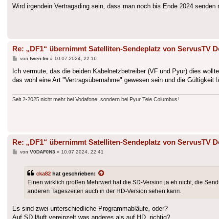
Wird irgendein Vertragsding sein, dass man noch bis Ende 2024 senden m
Re: „DF1“ übernimmt Satelliten-Sendeplatz von ServusTV D
Beitrag
von
twen-fm
»
10.07.2024, 22:16
Ich vermute, das die beiden Kabelnetzbetreiber (VF und Pyur) dies woll
das wohl eine Art "Vertragsübernahme" gewesen sein und die Gültigkeit l
Seit 2-2025 nicht mehr bei Vodafone, sondern bei Pyur Tele Columbus!
Re: „DF1“ übernimmt Satelliten-Sendeplatz von ServusTV D
Beitrag
von
V0DAF0N3
»
10.07.2024, 22:41
cka82
hat geschrieben:
Einen wirklich großen Mehrwert hat die SD-Version ja eh nicht, die Sen
anderen Tageszeiten auch in der HD-Version sehen kann.
Es sind zwei unterschiedliche Programmabläufe, oder?
Auf SD läuft vereinzelt was anderes als auf HD, richtig?