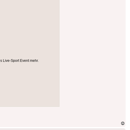
s Live-Sport Event mehr.
Na
ob