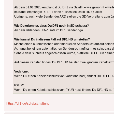
Ab dem 01.01.2025 empfängst Du DF1 via Satellit – wie gewohnt – weite
Im Kabel empfängst Du DF1 dann ausschließlich in HD-Qualität.
Übrigens, auch viele Sender der ARD stellen die SD-Verbreitung zum J
Wie Du erkennst, dass Du DF1 noch in SD schaust?
An dem fehlenden HD-Zusatz im DF1 Senderlogo.
Wie kannst Du in diesem Fall auf DF1 HD umstellen?
Mache einen automatischen oder manuellen Sendersuchlauf auf deinem
Achtung: bei einem automatischen Sendersuchlauf kann es sein, dass de
Sobald dein Suchlauf abgeschlossen wurde, platziere DF1 HD in deiner
Auf diesen Kanälen findest Du DF1 HD bei den zwei größten Kabelnetzb
Vodafone:
Wenn Du einen Kabelanschluss von Vodafone hast, findest Du DF1 HD 
PYUR:
Wenn Du einen Kabelanschluss von PYUR hast, findest Du DF1 HD auf
https://df1.de/sd-abschaltung