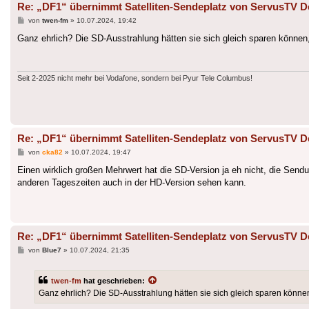
Re: „DF1“ übernimmt Satelliten-Sendeplatz von ServusTV D
Beitrag
von
twen-fm
»
10.07.2024, 19:42
Ganz ehrlich? Die SD-Ausstrahlung hätten sie sich gleich sparen können,
Seit 2-2025 nicht mehr bei Vodafone, sondern bei Pyur Tele Columbus!
Re: „DF1“ übernimmt Satelliten-Sendeplatz von ServusTV D
Beitrag
von
cka82
»
10.07.2024, 19:47
Einen wirklich großen Mehrwert hat die SD-Version ja eh nicht, die Send
anderen Tageszeiten auch in der HD-Version sehen kann.
Re: „DF1“ übernimmt Satelliten-Sendeplatz von ServusTV D
Beitrag
von
Blue7
»
10.07.2024, 21:35
twen-fm
hat geschrieben:
Ganz ehrlich? Die SD-Ausstrahlung hätten sie sich gleich sparen können,