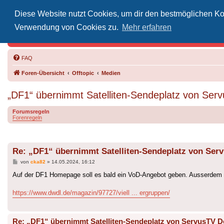
Diese Website nutzt Cookies, um dir den bestmöglichen Kom
Inoff
Verwendung von Cookies zu.
Mehr erfahren
Der Treffp
FAQ
Foren-Übersicht
Offtopic
Medien
„DF1“ übernimmt Satelliten-Sendeplatz von Ser
Forumsregeln
Forenregeln
Re: „DF1“ übernimmt Satelliten-Sendeplatz von Ser
Beitrag
von
cka82
»
14.05.2024, 16:12
Auf der DF1 Homepage soll es bald ein VoD-Angebot geben. Ausserdem i
https://www.dwdl.de/magazin/97727/viell ... ergruppen/
Re: „DF1“ übernimmt Satelliten-Sendeplatz von ServusTV D