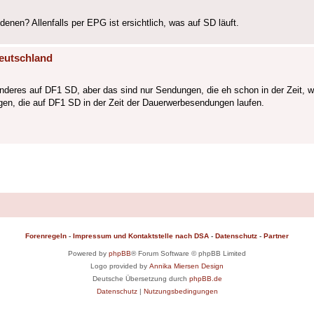
en? Allenfalls per EPG ist ersichtlich, was auf SD läuft.
eutschland
anderes auf DF1 SD, aber das sind nur Sendungen, die eh schon in der Zeit, 
ngen, die auf DF1 SD in der Zeit der Dauerwerbesendungen laufen.
Forenregeln
-
Impressum und Kontaktstelle nach DSA
-
Datenschutz
-
Partner
Powered by
phpBB
® Forum Software © phpBB Limited
Logo provided by
Annika Miersen Design
Deutsche Übersetzung durch
phpBB.de
Datenschutz
|
Nutzungsbedingungen