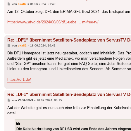
Beitrag
von
cka82
»
06.06.2024, 21:40
Am 12. Oktober zeigt DF1 den ERIMA GFL Bowl 2024, das Endspiel um de
https://www.afvd.de/2024/06/05/df1-uebe ... m-free-tv/
Re: „DF1“ übernimmt Satelliten-Sendeplatz von ServusTV D
Beitrag
von
cka82
»
18.06.2024, 19:41
Die DF1 Homepage ist jetzt neu gestaltet, optisch und inhaltlich. Das Pr
Außerdem gibt es jetzt eine Mediathek, wo man verschiedene Folgen von
und "Sail GP" ansehen kann. Es gibt eine FAQ Seite, eine Jobs Seite sow
Links zu den Instagram- und Linkedinseiten des Senders. Ab Sommer sol
https://df1.de/
Re: „DF1“ übernimmt Satelliten-Sendeplatz von ServusTV D
Beitrag
von
V0DAF0N3
»
10.07.2024, 00:15
Auf der Website gibt es nun auch eine Info zur Einstellung der Kabelve
detail:
Die Kabelverbreitung von DF1 SD wird zum Ende des Jahres eingestel