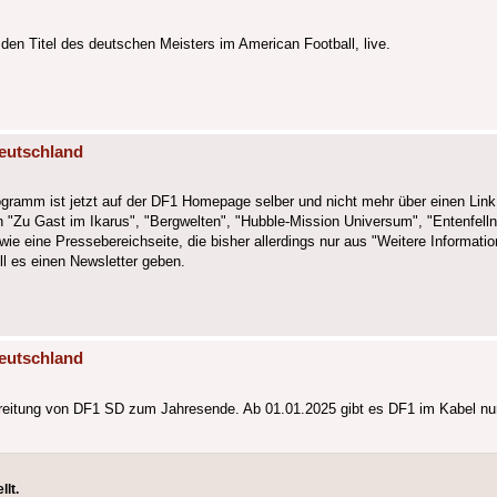
n Titel des deutschen Meisters im American Football, live.
eutschland
ogramm ist jetzt auf der DF1 Homepage selber und nicht mehr über einen Link 
 "Zu Gast im Ikarus", "Bergwelten", "Hubble-Mission Universum", "Entenfell
ie eine Pressebereichseite, die bisher allerdings nur aus "Weitere Informatio
l es einen Newsletter geben.
eutschland
rbreitung von DF1 SD zum Jahresende. Ab 01.01.2025 gibt es DF1 im Kabel nu
lt.