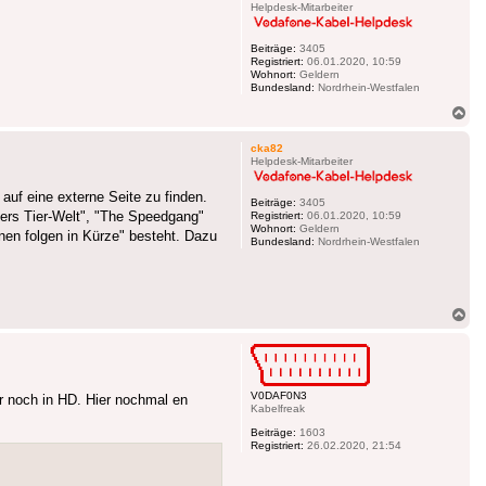
Helpdesk-Mitarbeiter
Beiträge:
3405
Registriert:
06.01.2020, 10:59
Wohnort:
Geldern
Bundesland:
Nordrhein-Westfalen
Na
ob
cka82
Helpdesk-Mitarbeiter
auf eine externe Seite zu finden.
Beiträge:
3405
ners Tier-Welt", "The Speedgang"
Registriert:
06.01.2020, 10:59
Wohnort:
Geldern
nen folgen in Kürze" besteht. Dazu
Bundesland:
Nordrhein-Westfalen
Na
ob
V0DAF0N3
r noch in HD. Hier nochmal en
Kabelfreak
Beiträge:
1603
Registriert:
26.02.2020, 21:54