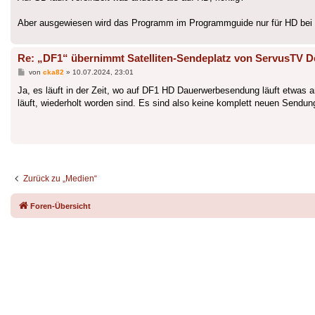
Aber ausgewiesen wird das Programm im Programmguide nur für HD bei den
Re: „DF1“ übernimmt Satelliten-Sendeplatz von ServusTV D
Beitrag
von
cka82
»
10.07.2024, 23:01
Ja, es läuft in der Zeit, wo auf DF1 HD Dauerwerbesendung läuft etwas 
läuft, wiederholt worden sind. Es sind also keine komplett neuen Sendu
Zurück zu „Medien“
Foren-Übersicht