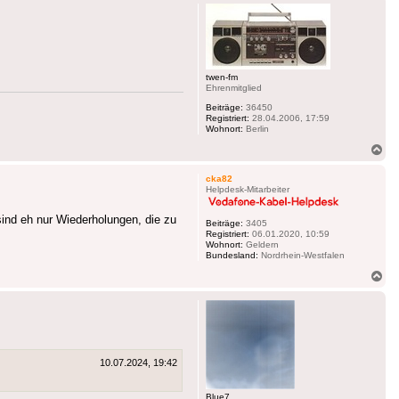
twen-fm
Ehrenmitglied
Beiträge:
36450
Registriert:
28.04.2006, 17:59
Wohnort:
Berlin
Na
ob
cka82
Helpdesk-Mitarbeiter
sind eh nur Wiederholungen, die zu
Beiträge:
3405
Registriert:
06.01.2020, 10:59
Wohnort:
Geldern
Bundesland:
Nordrhein-Westfalen
Na
ob
10.07.2024, 19:42
Blue7