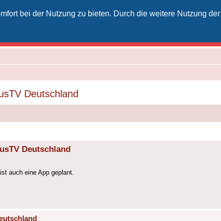
fort bei der Nutzung zu bieten. Durch die weitere Nutzung der
izielles Vodafone-Kabel-Forum
unkt für Kabelkunden von Vodafone - von Kunden für Kunden
vusTV Deutschland
vusTV Deutschland
st auch eine App geplant.
eutschland