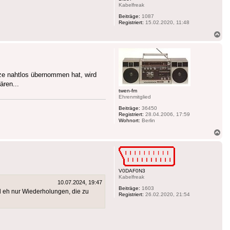
Kabelfreak
Beiträge:
1087
Registriert:
15.02.2020, 11:48
Na
ob
tze nahtlos übernommen hat, wird
ären...
twen-fm
Ehrenmitglied
Beiträge:
36450
Registriert:
28.04.2006, 17:59
Wohnort:
Berlin
Na
ob
V0DAF0N3
Kabelfreak
10.07.2024, 19:47
Beiträge:
1603
d eh nur Wiederholungen, die zu
Registriert:
26.02.2020, 21:54