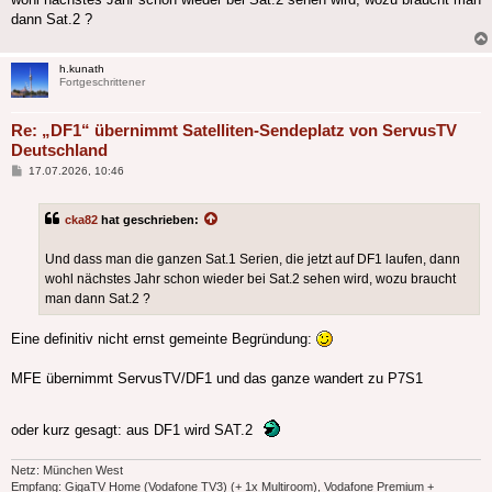
dann Sat.2 ?
h.kunath
Fortgeschrittener
Re: „DF1“ übernimmt Satelliten-Sendeplatz von ServusTV
Deutschland
Beitrag
17.07.2026, 10:46
cka82
hat geschrieben:
Und dass man die ganzen Sat.1 Serien, die jetzt auf DF1 laufen, dann
wohl nächstes Jahr schon wieder bei Sat.2 sehen wird, wozu braucht
man dann Sat.2 ?
Eine definitiv nicht ernst gemeinte Begründung:
MFE übernimmt ServusTV/DF1 und das ganze wandert zu P7S1
oder kurz gesagt: aus DF1 wird SAT.2
Netz: München West
Empfang: GigaTV Home (Vodafone TV3) (+ 1x Multiroom), Vodafone Premium +