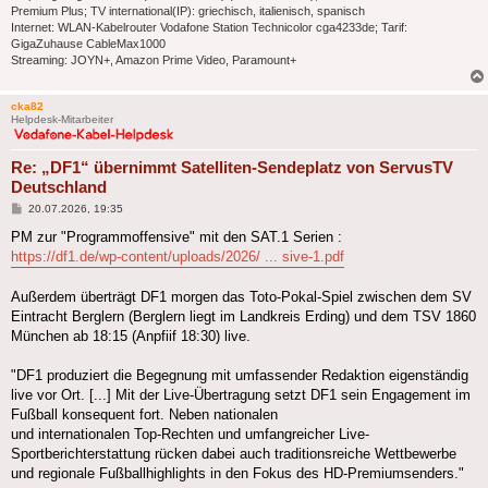
Premium Plus; TV international(IP): griechisch, italienisch, spanisch
Internet: WLAN-Kabelrouter Vodafone Station Technicolor cga4233de; Tarif:
GigaZuhause CableMax1000
Streaming: JOYN+, Amazon Prime Video, Paramount+
cka82
Helpdesk-Mitarbeiter
Re: „DF1“ übernimmt Satelliten-Sendeplatz von ServusTV
Deutschland
Beitrag
20.07.2026, 19:35
PM zur "Programmoffensive" mit den SAT.1 Serien :
https://df1.de/wp-content/uploads/2026/ ... sive-1.pdf
Außerdem überträgt DF1 morgen das Toto-Pokal-Spiel zwischen dem SV
Eintracht Berglern (Berglern liegt im Landkreis Erding) und dem TSV 1860
München ab 18:15 (Anpfiif 18:30) live.
"DF1 produziert die Begegnung mit umfassender Redaktion eigenständig
live vor Ort. [...] Mit der Live-Übertragung setzt DF1 sein Engagement im
Fußball konsequent fort. Neben nationalen
und internationalen Top-Rechten und umfangreicher Live-
Sportberichterstattung rücken dabei auch traditionsreiche Wettbewerbe
und regionale Fußballhighlights in den Fokus des HD-Premiumsenders."