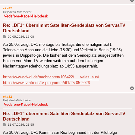
cka82
Helpdesk-Mitarbeiter
Re: „DF1“ übernimmt Satelliten-Sendeplatz von ServusTV
Deutschland
Beitrag
09.05.2026, 16:08
Ab 25.05. zeigt DF1 montags bis freitags die ehemaligen Sat1
Telenovelas Anna und die Liebe (18:30) und Verliebt in Berlin (19:25)
jeweils in Doppelfolge. Die bisher auf dem Sendeplatz ausgestrahlten
Folgen von Mare TV werden weiterhin auf dem bisherigen
Nachmittagswiederholungsplatz ab 14:55 ausgestrahlt.
https://www.dwdl.de/nachrichten/106422/ ... velas_aus/
https://www.tvinfo.de/tv-programm/df1/25.05.2026
cka82
Helpdesk-Mitarbeiter
Re: „DF1“ übernimmt Satelliten-Sendeplatz von ServusTV
Deutschland
Beitrag
11.07.2026, 21:55
Ab 30.07. zeigt DF1 Kommissar Rex beginnend mit der Pilotfolge