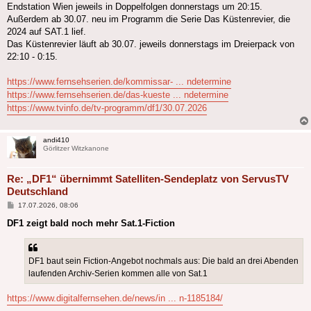
Endstation Wien jeweils in Doppelfolgen donnerstags um 20:15.
Außerdem ab 30.07. neu im Programm die Serie Das Küstenrevier, die
2024 auf SAT.1 lief.
Das Küstenrevier läuft ab 30.07. jeweils donnerstags im Dreierpack von
22:10 - 0:15.
https://www.fernsehserien.de/kommissar- ... ndetermine
https://www.fernsehserien.de/das-kueste ... ndetermine
https://www.tvinfo.de/tv-programm/df1/30.07.2026
andi410
Görlitzer Witzkanone
Re: „DF1“ übernimmt Satelliten-Sendeplatz von ServusTV
Deutschland
Beitrag
17.07.2026, 08:06
DF1 zeigt bald noch mehr Sat.1-Fiction
DF1 baut sein Fiction-Angebot nochmals aus: Die bald an drei Abenden
laufenden Archiv-Serien kommen alle von Sat.1
https://www.digitalfernsehen.de/news/in ... n-1185184/