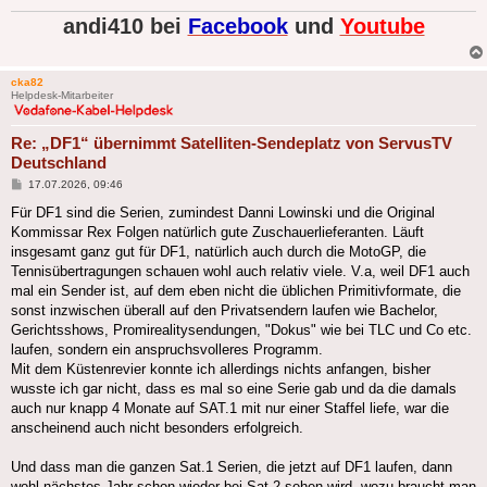
andi410 bei
Facebook
und
Youtube
cka82
Helpdesk-Mitarbeiter
Re: „DF1“ übernimmt Satelliten-Sendeplatz von ServusTV
Deutschland
Beitrag
17.07.2026, 09:46
Für DF1 sind die Serien, zumindest Danni Lowinski und die Original
Kommissar Rex Folgen natürlich gute Zuschauerlieferanten. Läuft
insgesamt ganz gut für DF1, natürlich auch durch die MotoGP, die
Tennisübertragungen schauen wohl auch relativ viele. V.a, weil DF1 auch
mal ein Sender ist, auf dem eben nicht die üblichen Primitivformate, die
sonst inzwischen überall auf den Privatsendern laufen wie Bachelor,
Gerichtsshows, Promirealitysendungen, "Dokus" wie bei TLC und Co etc.
laufen, sondern ein anspruchsvolleres Programm.
Mit dem Küstenrevier konnte ich allerdings nichts anfangen, bisher
wusste ich gar nicht, dass es mal so eine Serie gab und da die damals
auch nur knapp 4 Monate auf SAT.1 mit nur einer Staffel liefe, war die
anscheinend auch nicht besonders erfolgreich.
Und dass man die ganzen Sat.1 Serien, die jetzt auf DF1 laufen, dann
wohl nächstes Jahr schon wieder bei Sat.2 sehen wird, wozu braucht man