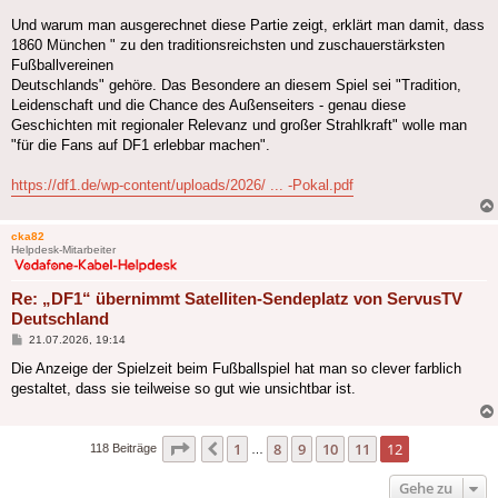
Und warum man ausgerechnet diese Partie zeigt, erklärt man damit, dass
1860 München " zu den traditionsreichsten und zuschauerstärksten
Fußballvereinen
Deutschlands" gehöre. Das Besondere an diesem Spiel sei "Tradition,
Leidenschaft und die Chance des Außenseiters - genau diese
Geschichten mit regionaler Relevanz und großer Strahlkraft" wolle man
"für die Fans auf DF1 erlebbar machen".
https://df1.de/wp-content/uploads/2026/ ... -Pokal.pdf
cka82
Helpdesk-Mitarbeiter
Re: „DF1“ übernimmt Satelliten-Sendeplatz von ServusTV
Deutschland
Beitrag
21.07.2026, 19:14
Die Anzeige der Spielzeit beim Fußballspiel hat man so clever farblich
gestaltet, dass sie teilweise so gut wie unsichtbar ist.
Seite
12
von
12
1
8
9
10
11
12
Vorherige
118 Beiträge
…
Gehe zu