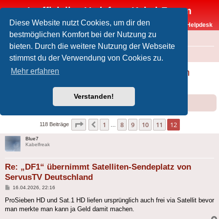
Inoffizielles Vodafone-Kabel-Forum
Diese Website nutzt Cookies, um dir den
Vodafone-Kabel-Helpdesk
bestmöglichen Komfort bei der Nutzung zu
FAQ
bieten. Durch die weitere Nutzung der Webseite
Foren-Übersicht
Offtopic
Medien
stimmst du der Verwendung von Cookies zu.
„DF1“ übernimmt Satelliten-Sendeplatz von
Mehr erfahren
ServusTV Deutschland
Verstanden!
Forumsregeln
Forenregeln
Seite
12
von
12
1
8
9
10
11
12
Vorherige
118 Beiträge
…
Blue7
Kabelfreak
Re: „DF1“ übernimmt Satelliten-Sendeplatz von
ServusTV Deutschland
Beitrag
16.04.2026, 22:16
ProSieben HD und Sat.1 HD liefen ursprünglich auch frei via Satellit bevor
man merkte man kann ja Geld damit machen.