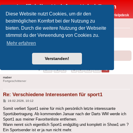
Inoffizielles Vodafone-Kabel-Forum
Diese Website nutzt Cookies, um dir den
Vodafone-Kabel-Helpdesk
bestmöglichen Komfort bei der Nutzung zu
FAQ
bieten. Durch die weitere Nutzung der Webseite
Foren-Übersicht
Offtopic
Medien
stimmst du der Verwendung von Cookies zu.
Verschiedene Interessenten für sport1
Mehr erfahren
Forumsregeln
Forenregeln
Verstanden!
Seite
12
von
12
1
8
9
10
11
12
Vorherige
116 Beiträge
…
maber
Fortgeschrittener
Re: Verschiedene Interessenten für sport1
Beitrag
19.02.2026, 10:12
Somit verliert Sport1 seine für mich persönlich letzte interessante
Sportübertragung. Ab kommenden Januar nach der Darts WM werde ich
Sport1 aus meiner Favoritenliste entfernen.
Wann nennt sich eigentlich Sport1 endgültig und komplett in Show1 um ?
Ein Sportsender ist er ja nun nicht mehr.