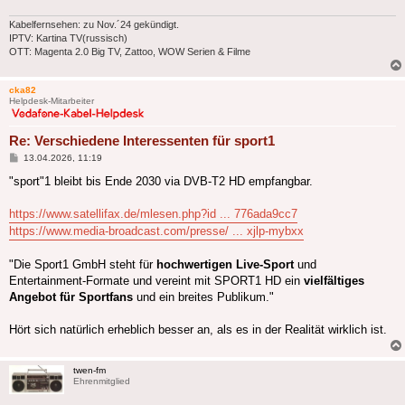
Kabelfernsehen: zu Nov.´24 gekündigt.
IPTV: Kartina TV(russisch)
OTT: Magenta 2.0 Big TV, Zattoo, WOW Serien & Filme
cka82
Helpdesk-Mitarbeiter
Re: Verschiedene Interessenten für sport1
Beitrag
13.04.2026, 11:19
"sport"1 bleibt bis Ende 2030 via DVB-T2 HD empfangbar.
https://www.satellifax.de/mlesen.php?id ... 776ada9cc7
https://www.media-broadcast.com/presse/ ... xjlp-mybxx
"Die Sport1 GmbH steht für
hochwertigen Live-Sport
und
Entertainment-Formate und vereint mit SPORT1 HD ein
vielfältiges
Angebot für Sportfans
und ein breites Publikum."
Hört sich natürlich erheblich besser an, als es in der Realität wirklich ist.
twen-fm
Ehrenmitglied