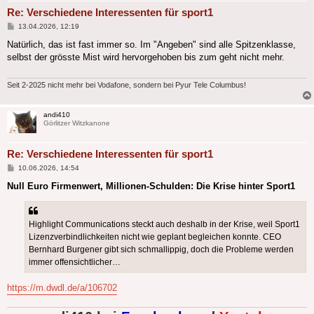
Re: Verschiedene Interessenten für sport1
Beitrag
13.04.2026, 12:19
Natürlich, das ist fast immer so. Im "Angeben" sind alle Spitzenklasse,
selbst der grösste Mist wird hervorgehoben bis zum geht nicht mehr.
Seit 2-2025 nicht mehr bei Vodafone, sondern bei Pyur Tele Columbus!
andi410
Görlitzer Witzkanone
Re: Verschiedene Interessenten für sport1
Beitrag
10.06.2026, 14:54
Null Euro Firmenwert, Millionen-Schulden: Die Krise hinter Sport1
Highlight Communications steckt auch deshalb in der Krise, weil Sport1
Lizenzverbindlichkeiten nicht wie geplant begleichen konnte. CEO
Bernhard Burgener gibt sich schmallippig, doch die Probleme werden
immer offensichtlicher…
https://m.dwdl.de/a/106702