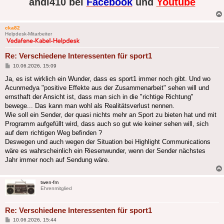
andi410 bei
Facebook
und
Youtube
cka82
Helpdesk-Mitarbeiter
Re: Verschiedene Interessenten für sport1
Beitrag
10.06.2026, 15:09
Ja, es ist wirklich ein Wunder, dass es sport1 immer noch gibt. Und wo
Acunmedya "positive Effekte aus der Zusammenarbeit" sehen will und
ernsthaft der Ansicht ist, dass man sich in die "richtige Richtung"
bewege... Das kann man wohl als Realitätsverlust nennen.
Wie soll ein Sender, der quasi nichts mehr an Sport zu bieten hat und mit
Programm aufgefüllt wird, dass auch so gut wie keiner sehen will, sich
auf dem richtigen Weg befinden ?
Deswegen und auch wegen der Situation bei Highlight Communications
wäre es wahrscheinlich ein Riesenwunder, wenn der Sender nächstes
Jahr immer noch auf Sendung wäre.
twen-fm
Ehrenmitglied
Re: Verschiedene Interessenten für sport1
Beitrag
10.06.2026, 15:44