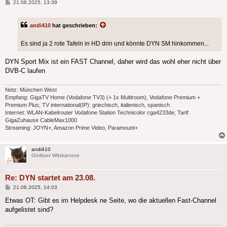
Beitrag
21.08.2025, 13:39
andi410
hat geschrieben:
Es sind ja 2 rote Tafeln in HD drin und könnte DYN SM hinkommen...
DYN Sport Mix ist ein FAST Channel, daher wird das wohl eher nicht über
DVB-C laufen
Netz: München West
Empfang: GigaTV Home (Vodafone TV3) (+ 1x Multiroom), Vodafone Premium +
Premium Plus; TV international(IP): griechisch, italienisch, spanisch
Internet: WLAN-Kabelrouter Vodafone Station Technicolor cga4233de; Tarif:
GigaZuhause CableMax1000
Streaming: JOYN+, Amazon Prime Video, Paramount+
andi410
Görlitzer Witzkanone
Re: DYN startet am 23.08.
Beitrag
21.08.2025, 14:03
Etwas OT: Gibt es im Helpdesk ne Seite, wo die aktuellen Fast-Channel
aufgelistet sind?