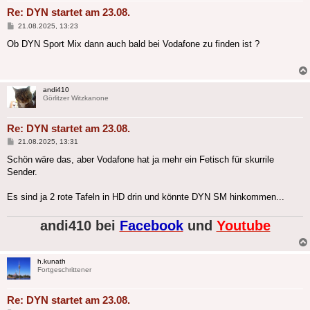
Re: DYN startet am 23.08.
Beitrag
21.08.2025, 13:23
Ob DYN Sport Mix dann auch bald bei Vodafone zu finden ist ?
andi410
Görlitzer Witzkanone
Re: DYN startet am 23.08.
Beitrag
21.08.2025, 13:31
Schön wäre das, aber Vodafone hat ja mehr ein Fetisch für skurrile
Sender.
Es sind ja 2 rote Tafeln in HD drin und könnte DYN SM hinkommen...
andi410 bei
Facebook
und
Youtube
h.kunath
Fortgeschrittener
Re: DYN startet am 23.08.