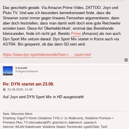
Das geschieht gerade. Via Amazon Prime Video, ZATTOO, Joyn und
Pluto TV. Und was ich besonders bemerkenswert finde, dass die
Streamer sonst immer gegen lineares Fernsehen argumentieren, dann
aber doch feststellen, dass man damit wohl doch eine gute Reichweite
erzielen kann. Diese Art 'Überheblichkeit', erstmal das Bestehende
kleinzureden, finde ich nicht gut. Bereits
Prime
(Amazon) als nun auch
Dyn Sport Mix setzen darauf. Dyn Sport Mix startet in Kürze auch via
ASTRA. Bin gespannt, ob das dann SD sein wird.
https://www.dyn.sport/deinsender/fast-c ... sport-mix/
h.kunath
Fortgeschrittener
Re: DYN startet am 23.08.
Beitrag
21.08.2025, 11:48
Auf Joyn wird DYN Sport Mix in HD ausgestrahlt
Netz: München West
Empfang: GigaTV Home (Vodafone TV3) (+ 1x Multiroom), Vodafone Premium +
Premium Plus; TV international(IP): griechisch, italienisch, spanisch
Internet: WLAN-Kabelrouter Vodafone Station Technicolor cga4233de; Tarif: