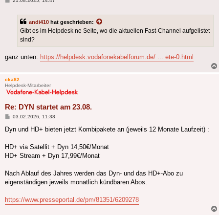
21.08.2025, 14:47
andi410
hat geschrieben:
Gibt es im Helpdesk ne Seite, wo die aktuellen Fast-Channel aufgelistet
sind?
ganz unten:
https://helpdesk.vodafonekabelforum.de/ ... ete-0.html
cka82
Helpdesk-Mitarbeiter
Re: DYN startet am 23.08.
Beitrag
03.02.2026, 11:38
Dyn und HD+ bieten jetzt Kombipakete an (jeweils 12 Monate Laufzeit) :
HD+ via Satellit + Dyn 14,50€/Monat
HD+ Stream + Dyn 17,99€/Monat
Nach Ablauf des Jahres werden das Dyn- und das HD+-Abo zu
eigenständigen jeweils monatlich kündbaren Abos.
https://www.presseportal.de/pm/81351/6209278