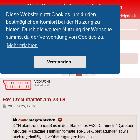
Inoffizielles Vodafone-Kabel-Forum
Diese Website nutzt Cookies, um dir den
Vodafone-Kabel-Helpdesk
bestmöglichen Komfort bei der Nutzung zu
FAQ
bieten. Durch die weitere Nutzung der Webseite
Foren-Übersicht
Offtopic
Medien
stimmst du der Verwendung von Cookies zu.
DYN startet am 23.08.
Mehr erfahren
Forumsregeln
Forenregeln
Verstanden!
1
2
3
Vorherige
Nächste
21 Beiträge
V0DAF0N3
Kabelfreak
Re: DYN startet am 23.08.
Beitrag
20.08.2025, 19:39
cka82
hat geschrieben:
DYN plant zur neuen Saison den Start eines FAST Channels "Dyn Sport
Mix", der Magazine, Highlightformate, Re-Live-Übertragungen sowie
auch regelmäßige Liveübertragungen bieten soll.