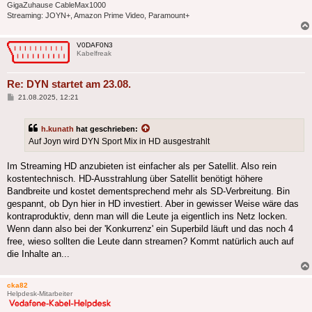
GigaZuhause CableMax1000
Streaming: JOYN+, Amazon Prime Video, Paramount+
V0DAF0N3
Kabelfreak
Re: DYN startet am 23.08.
Beitrag
21.08.2025, 12:21
h.kunath
hat geschrieben:
Auf Joyn wird DYN Sport Mix in HD ausgestrahlt
Im Streaming HD anzubieten ist einfacher als per Satellit. Also rein
kostentechnisch. HD-Ausstrahlung über Satellit benötigt höhere
Bandbreite und kostet dementsprechend mehr als SD-Verbreitung. Bin
gespannt, ob Dyn hier in HD investiert. Aber in gewisser Weise wäre das
kontraproduktiv, denn man will die Leute ja eigentlich ins Netz locken.
Wenn dann also bei der 'Konkurrenz' ein Superbild läuft und das noch 4
free, wieso sollten die Leute dann streamen? Kommt natürlich auch auf
die Inhalte an...
cka82
Helpdesk-Mitarbeiter