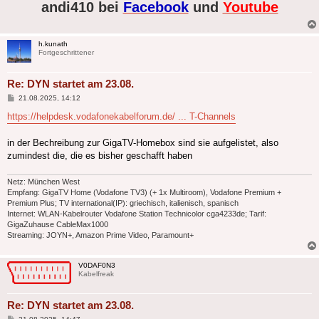
andi410 bei
Facebook
und
Youtube
h.kunath
Fortgeschrittener
Re: DYN startet am 23.08.
Beitrag
21.08.2025, 14:12
https://helpdesk.vodafonekabelforum.de/ ... T-Channels
in der Bechreibung zur GigaTV-Homebox sind sie aufgelistet, also
zumindest die, die es bisher geschafft haben
Netz: München West
Empfang: GigaTV Home (Vodafone TV3) (+ 1x Multiroom), Vodafone Premium +
Premium Plus; TV international(IP): griechisch, italienisch, spanisch
Internet: WLAN-Kabelrouter Vodafone Station Technicolor cga4233de; Tarif:
GigaZuhause CableMax1000
Streaming: JOYN+, Amazon Prime Video, Paramount+
V0DAF0N3
Kabelfreak
Re: DYN startet am 23.08.
Beitrag