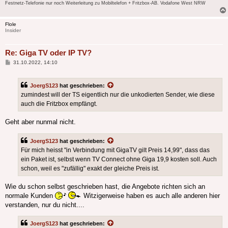
Festnetz-Telefonie nur noch Weiterleitung zu Mobiltelefon + Fritzbox-AB. Vodafone West NRW
Flole
Insider
Re: Giga TV oder IP TV?
Beitrag
31.10.2022, 14:10
JoergS123
hat geschrieben:
zumindest will der TS eigentlich nur die unkodierten Sender, wie diese
auch die Fritzbox empfängt.
Geht aber nunmal nicht.
JoergS123
hat geschrieben:
Für mich heisst "in Verbindung mit GigaTV gilt Preis 14,99", dass das
ein Paket ist, selbst wenn TV Connect ohne Giga 19,9 kosten soll. Auch
schon, weil es "zufällig" exakt der gleiche Preis ist.
Wie du schon selbst geschrieben hast, die Angebote richten sich an
normale Kunden
Witzigerweise haben es auch alle anderen hier
verstanden, nur du nicht....
JoergS123
hat geschrieben: