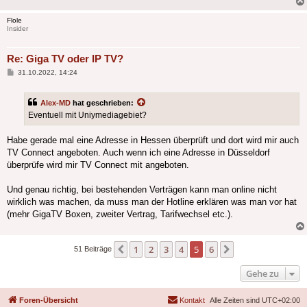
Flole
Insider
Re: Giga TV oder IP TV?
Beitrag
31.10.2022, 14:24
Alex-MD
hat geschrieben:
Eventuell mit Uniymediagebiet?
Habe gerade mal eine Adresse in Hessen überprüft und dort wird mir auch
TV Connect angeboten. Auch wenn ich eine Adresse in Düsseldorf
überprüfe wird mir TV Connect mit angeboten.
Und genau richtig, bei bestehenden Verträgen kann man online nicht
wirklich was machen, da muss man der Hotline erklären was man vor hat
(mehr GigaTV Boxen, zweiter Vertrag, Tarifwechsel etc.).
1
2
3
4
5
6
Vorherige
Nächste
51 Beiträge
Gehe zu
Foren-Übersicht
Kontakt
Alle Zeiten sind
UTC+02:00