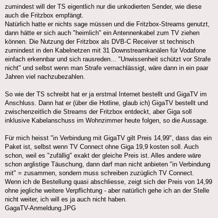
zumindest will der TS eigentlich nur die unkodierten Sender, wie diese
auch die Fritzbox empfängt.
Natürlich hatte er nichts sage müssen und die Fritzbox-Streams genutzt,
dann hätte er sich auch "heimlich" ein Antennenkabel zum TV ziehen
können. Die Nutzung der Fritzbox als DVB-C Receiver st technisch
zumindest in den Kabelnetzen mit 31 Downstreamkanälen für Vodafone
einfach erkennbar und sich rausreden... "Unwissenheit schützt vor Strafe
nicht" und selbst wenn man Strafe vernachlässigt, wäre dann in ein paar
Jahren viel nachzubezahlen.
So wie der TS schreibt hat er ja erstmal Internet bestellt und GigaTV im
Anschluss. Dann hat er (über die Hotline, glaub ich) GigaTV bestellt und
zwischenzeitlich die Streams der Fritzbox entdeckt, aber Giga soll
inklusive Kabelanschuss im Wohnzimmer heute folgen, so die Aussage.
Für mich heisst "in Verbindung mit GigaTV gilt Preis 14,99", dass das ein
Paket ist, selbst wenn TV Connect ohne Giga 19,9 kosten soll. Auch
schon, weil es "zufällig" exakt der gleiche Preis ist. Alles andere wäre
schon arglistige Täuschung, dann darf man nicht anbieten "in Verbindung
mit" = zusammen, sondern muss schreiben zuzüglich TV Connect.
Wenn ich de Bestellung quasi abschliesse, zeigt sich der Preis von 14,99
ohne jegliche weitere Verpflichtung - aber natürlich gehe ich an der Stelle
nicht weiter, ich will es ja auch nicht haben.
GagaTV-Anmeldung.JPG