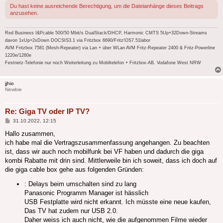
Du hast keine ausreichende Berechtigung, um die Dateianhänge dieses Beitrags
anzusehen.
Red Business I&Pcable 500/50 Mbit/s DualStack/DHCP, Harmonic CMTS 5Up+32Down-Streams
davon 1xUp+2xDown DOCSIS3.1 via Fritzbox 6690/Fritz!OS7.51labor
AVM Fritzbox 7581 (Mesh-Repeater) via Lan + über WLan AVM Fritz-Repeater 2400 & Fritz-Powerline
1220e/1260e
Festnetz-Telefonie nur noch Weiterleitung zu Mobiltelefon + Fritzbox-AB. Vodafone West NRW
jjhio
Newbie
Re: Giga TV oder IP TV?
Beitrag
31.10.2022, 12:15
Hallo zusammen,
ich habe mal die Vertragszusammenfassung angehangen. Zu beachten
ist, dass wir auch noch mobilfunk bei VF haben und dadurch die giga
kombi Rabatte mit drin sind. Mittlerweile bin ich soweit, dass ich doch auf
die giga cable box gehe aus folgenden Gründen:
: Delays beim umschalten sind zu lang
Panasonic Programm Manager ist hässlich
USB Festplatte wird nicht erkannt. Ich müsste eine neue kaufen,
Das TV hat zudem nur USB 2.0.
Daher weiss ich auch nicht, wie die aufgenommen Filme wieder