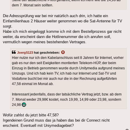
Stelle der tatsächliche Preis genannt, wenn es mehr wie die 14,99 ab
dem 7. Monat sein sollten.
Die Adressprüfung war bei mir natürlich auch drin, ich hatte ein
Einfamilienhaus 2 Häuser weiter genommen wo die Sat-Antenne für TV
sorgt.
Habe ich mich eingeloggt komme ich mit dem Bestellprozess gar nicht
weiter, da erscheint dann die Hotlinenummer die ich anrufen soll,
vermutlich wegen meines bestehenden Vertrages.
JoergS123
hat geschrieben:
Hier nutze nur ich den Kabelanschluss seit 8 Jahren für Internet, vorher
gab es nur den seit Ewigkeiten montierten Telekom-HÜP, der beim
Einzug in Betrieb genommen wurde durch Unitymedia aufgrund meines
Umzugs. Und ich hab kein TV, ich hab nur Internet und Sat-TV und
Vodafone bucht bei mir auch nur die in der Rechnung aufgeführten
47,58 einmal im Monat ab.
Interessant jedenfalls, dass der tatsächliche Vertrag jetzt, bzw. ab dem
7. Monat weder 29,98€ kostet, noch 19,99, 14,99 oder 23,98, sondern
24,98
Wofür zahlst du jetzt bitte 47,58?
Irgendeinen Grund muss das ja haben das bei dir Connect nicht
erscheint. Eventuell mit Uniymediagebiet?