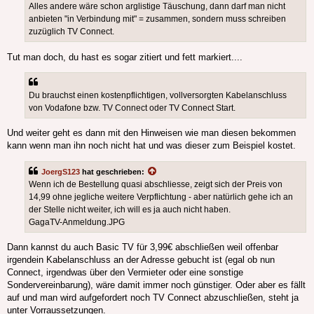
Alles andere wäre schon arglistige Täuschung, dann darf man nicht
anbieten "in Verbindung mit" = zusammen, sondern muss schreiben
zuzüglich TV Connect.
Tut man doch, du hast es sogar zitiert und fett markiert....
Du brauchst einen kostenpflichtigen, vollversorgten Kabelanschluss
von Vodafone bzw. TV Connect oder TV Connect Start.
Und weiter geht es dann mit den Hinweisen wie man diesen bekommen
kann wenn man ihn noch nicht hat und was dieser zum Beispiel kostet.
JoergS123
hat geschrieben:
Wenn ich de Bestellung quasi abschliesse, zeigt sich der Preis von
14,99 ohne jegliche weitere Verpflichtung - aber natürlich gehe ich an
der Stelle nicht weiter, ich will es ja auch nicht haben.
GagaTV-Anmeldung.JPG
Dann kannst du auch Basic TV für 3,99€ abschließen weil offenbar
irgendein Kabelanschluss an der Adresse gebucht ist (egal ob nun
Connect, irgendwas über den Vermieter oder eine sonstige
Sondervereinbarung), wäre damit immer noch günstiger. Oder aber es fällt
auf und man wird aufgefordert noch TV Connect abzuschließen, steht ja
unter Vorraussetzungen.