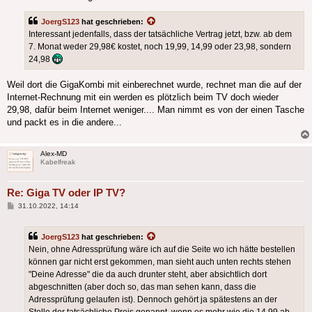
JoergS123
hat geschrieben:
Interessant jedenfalls, dass der tatsächliche Vertrag jetzt, bzw. ab dem
7. Monat weder 29,98€ kostet, noch 19,99, 14,99 oder 23,98, sondern
24,98
Weil dort die GigaKombi mit einberechnet wurde, rechnet man die auf der
Internet-Rechnung mit ein werden es plötzlich beim TV doch wieder
29,98, dafür beim Internet weniger.... Man nimmt es von der einen Tasche
und packt es in die andere...
Alex-MD
Kabelfreak
Re: Giga TV oder IP TV?
Beitrag
31.10.2022, 14:14
JoergS123
hat geschrieben:
Nein, ohne Adressprüfung wäre ich auf die Seite wo ich hätte bestellen
können gar nicht erst gekommen, man sieht auch unten rechts stehen
"Deine Adresse" die da auch drunter steht, aber absichtlich dort
abgeschnitten (aber doch so, das man sehen kann, dass die
Adressprüfung gelaufen ist). Dennoch gehört ja spätestens an der