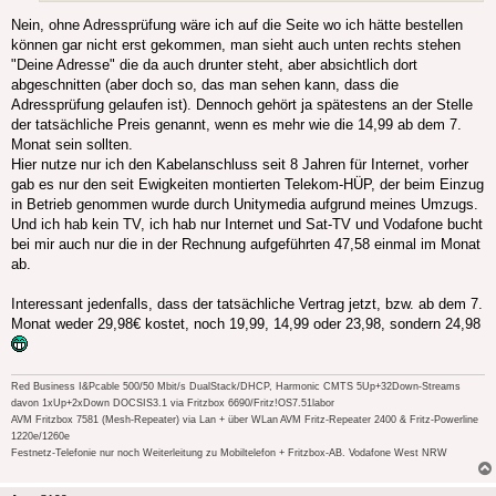
Nein, ohne Adressprüfung wäre ich auf die Seite wo ich hätte bestellen
können gar nicht erst gekommen, man sieht auch unten rechts stehen
"Deine Adresse" die da auch drunter steht, aber absichtlich dort
abgeschnitten (aber doch so, das man sehen kann, dass die
Adressprüfung gelaufen ist). Dennoch gehört ja spätestens an der Stelle
der tatsächliche Preis genannt, wenn es mehr wie die 14,99 ab dem 7.
Monat sein sollten.
Hier nutze nur ich den Kabelanschluss seit 8 Jahren für Internet, vorher
gab es nur den seit Ewigkeiten montierten Telekom-HÜP, der beim Einzug
in Betrieb genommen wurde durch Unitymedia aufgrund meines Umzugs.
Und ich hab kein TV, ich hab nur Internet und Sat-TV und Vodafone bucht
bei mir auch nur die in der Rechnung aufgeführten 47,58 einmal im Monat
ab.
Interessant jedenfalls, dass der tatsächliche Vertrag jetzt, bzw. ab dem 7.
Monat weder 29,98€ kostet, noch 19,99, 14,99 oder 23,98, sondern 24,98
Red Business I&Pcable 500/50 Mbit/s DualStack/DHCP, Harmonic CMTS 5Up+32Down-Streams
davon 1xUp+2xDown DOCSIS3.1 via Fritzbox 6690/Fritz!OS7.51labor
AVM Fritzbox 7581 (Mesh-Repeater) via Lan + über WLan AVM Fritz-Repeater 2400 & Fritz-Powerline
1220e/1260e
Festnetz-Telefonie nur noch Weiterleitung zu Mobiltelefon + Fritzbox-AB. Vodafone West NRW