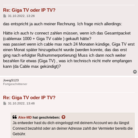
Re: Giga TV oder IP TV?
Beitrag
31.10.2022, 13:26
das entspricht ja auch meiner Rechnung. Ich frage mich allerdings:
Hätte ich auch tv connect zahlen müssen, wenn ich das Gesamtpacket
(cablemax 1000 + Giga TV cable ) gekauft hätte?
was passiert wenn ich cable max nach 24 Monaten kündige, Giga TV erst
einen Monat später hinzugebucht wurde (werden konnte, das das erst
ging nach erfolgter Rufnummerportierung) Muss ich dann noch weiter
bezahlen für etwas (Giga TV) , was ich technisch nicht mehr empfangen
kann (da Cable max gekündigt)?
JoergS123
Fortgeschrittener
Re: Giga TV oder IP TV?
Beitrag
31.10.2022, 13:46
Alex-MD
hat geschrieben:
Ja entweder hast du dich eingeloggt mit deinem Account wo du längst
Connect bezahlst oder an deiner Adresse zahlt der Vermieter bereits die
Gebühr.