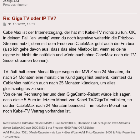
JoergS123
Fortgeschrittener
Re: Giga TV oder IP TV?
Beitrag
31.10.2022, 13:52
CabelMax ist der Internetzugang, der hat mit Kabel-TV nichts zu tun. OK,
in deinem Fall "eni wenig" wenn du noch irgendwo weiterhin die Fritzbox-
Streams nutzt, denn mit dem Ende von CableMax geht auch die Frtzbox
(also ich gehe davon aus, dass das eine Mietbox ist, wenn es deine
eigene ist bleibt die natürlich und würde auch ohne CabeMax noch die TV-
Seder streamen können).
TV läuft halt einen Monat länger wegen der MVLZ von 24 Monaten, da
nach 24 Monaten eine monatliche Kündigungsfrist besteht, könntest du
CableMax natürlich auch nach 25 Monaten kündigen, um alles
gleichzeitig los zu sein.
Von deiner Rechnung her und dem GigaCombi-Rabatt würde ich sagen,
dass diese 5 Euro im letzten Monat von Kabel-TV/GigaTV entfallen, so
du den CableMax nach 24 Monaten beendest = im letzten Monat nur
noch Kabel-TV Vertrag vorhanden ist.
Red Business I&Pcable 500/50 Mbit/s DualStack/DHCP, Harmonic CMTS 5Up+32Down-Streams
davon 1xUp+2xDown DOCSIS3.1 via Fritzbox 6690/Fritz!OS7.51labor
AVM Fritzbox 7581 (Mesh-Repeater) via Lan + über WLan AVM Fritz-Repeater 2400 & Fritz-Powerline
1220e/1260e