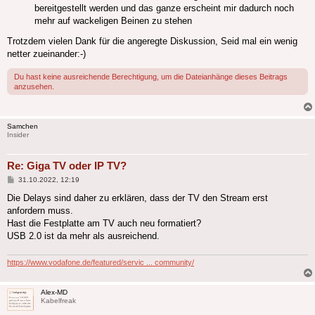
bereitgestellt werden und das ganze erscheint mir dadurch noch
mehr auf wackeligen Beinen zu stehen
Trotzdem vielen Dank für die angeregte Diskussion, Seid mal ein wenig
netter zueinander:-)
Du hast keine ausreichende Berechtigung, um die Dateianhänge dieses Beitrags
anzusehen.
Samchen
Insider
Re: Giga TV oder IP TV?
Beitrag
31.10.2022, 12:19
Die Delays sind daher zu erklären, dass der TV den Stream erst
anfordern muss.
Hast die Festplatte am TV auch neu formatiert?
USB 2.0 ist da mehr als ausreichend.
https://www.vodafone.de/featured/servic ... community/
Alex-MD
Kabelfreak