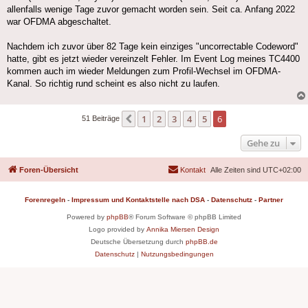
allenfalls wenige Tage zuvor gemacht worden sein. Seit ca. Anfang 2022
war OFDMA abgeschaltet.
Nachdem ich zuvor über 82 Tage kein einziges "uncorrectable Codeword"
hatte, gibt es jetzt wieder vereinzelt Fehler. Im Event Log meines TC4400
kommen auch im wieder Meldungen zum Profil-Wechsel im OFDMA-
Kanal. So richtig rund scheint es also nicht zu laufen.
1
2
3
4
5
6
Vorherige
51 Beiträge
Gehe zu
Foren-Übersicht
Kontakt
Alle Zeiten sind
UTC+02:00
Forenregeln
-
Impressum und Kontaktstelle nach DSA
-
Datenschutz
-
Partner
Powered by
phpBB
® Forum Software © phpBB Limited
Logo provided by
Annika Miersen Design
Deutsche Übersetzung durch
phpBB.de
Datenschutz
|
Nutzungsbedingungen