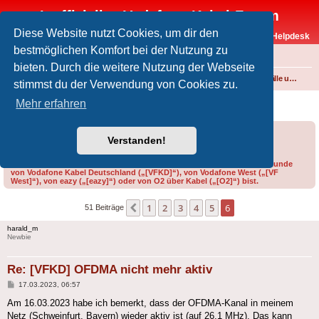
Inoffizielles Vodafone-Kabel-Forum
Diese Website nutzt Cookies, um dir den
Vodafone-Kabel-Helpdesk
bestmöglichen Komfort bei der Nutzung zu
FAQ
bieten. Durch die weitere Nutzung der Webseite
Foren-Übersicht
Internet und Telefon über Kabel
Störungen, Ausfälle und Speedprobleme
stimmst du der Verwendung von Cookies zu.
[VFKD] OFDMA nicht mehr aktiv
Mehr erfahren
Forumsregeln
Forenregeln
Verstanden!
Bitte gib bei der Erstellung eines Threads im Feld „Präfix“ an, ob du Kunde
von Vodafone Kabel Deutschland („[VFKD]“), von Vodafone West („[VF
West]“), von eazy („[eazy]“) oder von O2 über Kabel („[O2]“) bist.
1
2
3
4
5
6
Vorherige
51 Beiträge
harald_m
Newbie
Re: [VFKD] OFDMA nicht mehr aktiv
Beitrag
17.03.2023, 06:57
Am 16.03.2023 habe ich bemerkt, dass der OFDMA-Kanal in meinem
Netz (Schweinfurt, Bayern) wieder aktiv ist (auf 26,1 MHz). Das kann