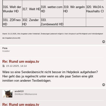
316. Welt der
318. wetter.com
319. Wir angeln
320. Wir24.tv 
317. Welt HD
Wunder HD
HD
HD
Haushalts Cha
331. ZDFneo
332. Zender
333.
HD
HD
Zombieworld HD
Stand: 15.12.2025, Alle Angaben unter Vorbehalt. Änderungen jederzeit möglich. Kein Anspruch auf Richtigkeit und Vollständigkeit
der Angaben.[/size=50]
Flole
Insider
Re: Rund um waipu.tv
Beitrag
15.12.2025, 14:14
Wäre so eine Senderübersicht nicht besser im Helpdesk aufgehoben?
Hier geht das ja regelrecht unter wenn es alle paar Seiten eine gibt
inmitten von anderen Textbeiträgen.
andi410
Görlitzer Witzkanone
Re: Rund um waipu.tv