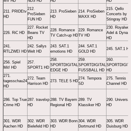
MV HD
NDS HD
HD
HD
212.
215. Qello
211. PRIDEtv
213. ProSieben
214. ProSieben
ProSieben
Concerts by
HD
HD
MAXX HD
FUN HD
Stingray HD
227. Rocket
230. Royalworl
228. Romance
229. Romance
226. RiC HD
Beans TV
Adel & Dynast
TV Catch-up HD
TV HD
HD
HD
241.
242. Sallys
243. SAT.1
244. SAT.1
245. SAT.1 H
RTLZWEI HD
Welt HD
emotions HD
GOLD HD
258.
259.
260.
256. Spiel
257.
SPORTDIGITAL
SPORTDIGITAL
SPORTDIGIT
Mit! HD
SPORT1 HD
EDGE HD
FUSSBALL HD
HD
271.
272. Team
274. Tempora
275. Tennis
tagesschau24
273. TELE 5 HD
Harrison HD
SD
Channel HD
HD
286. Top True
287. travelxp
288. TV Bayern
289. TV
290. Universa
Crime HD
HD
Regional HD
Klassiker HD
HD
301. WDR
302. WDR
303. WDR Bonn
304. WDR
305. WDR
Aachen HD
Bielefeld HD
HD
Dortmund HD
Duisburg HD