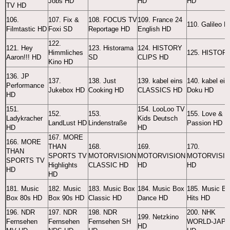
Jobs HD
HD
HD
TV HD
106.
107. Fix &
108. FOCUS TV
109. France 24
110. Galileo H
Filmtastic HD
Foxi SD
Reportage HD
English HD
122.
121. Hey
123. Historama
124. HISTORY
Himmliches
125. HISTOR
Aaron!!! HD
SD
CLIPS HD
Kino HD
136. JP
137.
138. Just
139. kabel eins
140. kabel ein
Performance
Jukebox HD
Cooking HD
CLASSICS HD
Doku HD
HD
151.
154. LooLoo TV
152.
153.
155. Love &
Ladykracher
Kids Deutsch
LandLust HD
Lindenstraße
Passion HD
HD
HD
167. MORE
166. MORE
THAN
168.
169.
170.
THAN
SPORTS TV
MOTORVISION
MOTORVISION
MOTORVISI
SPORTS TV
Highlights
CLASSIC HD
HD
HD
HD
HD
181. Music
182. Music
183. Music Box
184. Music Box
185. Music B
Box 80s HD
Box 90s HD
Classic HD
Dance HD
Hits HD
196. NDR
197. NDR
198. NDR
200. NHK
199. Netzkino
Fernsehen
Fernsehen
Fernsehen SH
WORLD-JAP
HD