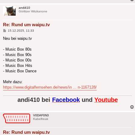
andi410
Görlitzer Witzkanone
Re: Rund um waipu.tv
Beitrag
15.12.2025, 11:33
Neu bei waipu.tv
- Music Box 80s
- Music Box 90s
- Music Box 00s
- Music Box Hits
- Music Box Dance
Mehr dazu:
https://www.digitalfernsehen.de/news/in ... n-1167128/
andi410 bei
Facebook
und
Youtube
V0DAF0N3
Kabelfreak
Re: Rund um waipu.tv