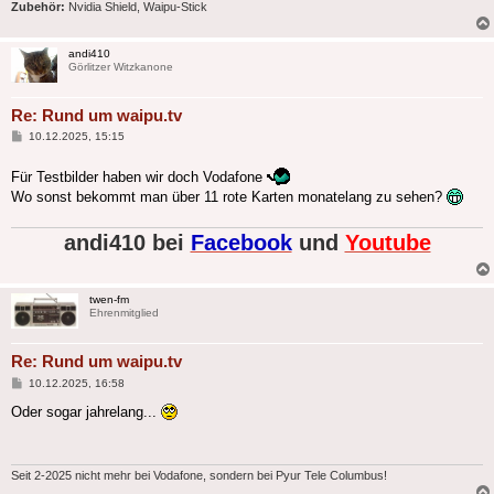
Zubehör:
Nvidia Shield, Waipu-Stick
andi410
Görlitzer Witzkanone
Re: Rund um waipu.tv
Beitrag
10.12.2025, 15:15
Für Testbilder haben wir doch Vodafone
Wo sonst bekommt man über 11 rote Karten monatelang zu sehen?
andi410 bei
Facebook
und
Youtube
twen-fm
Ehrenmitglied
Re: Rund um waipu.tv
Beitrag
10.12.2025, 16:58
Oder sogar jahrelang...
Seit 2-2025 nicht mehr bei Vodafone, sondern bei Pyur Tele Columbus!