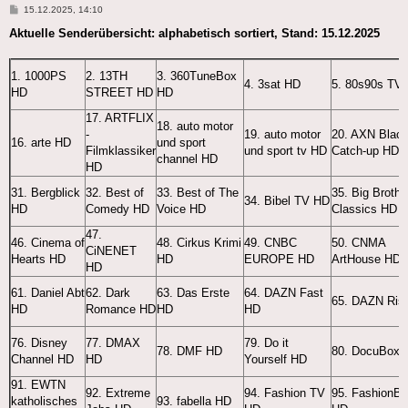
Beitrag
15.12.2025, 14:10
Aktuelle Senderübersicht: alphabetisch sortiert, Stand: 15.12.2025
1. 1000PS
2. 13TH
3. 360TuneBox
4. 3sat HD
5. 80s90s TV
HD
STREET HD
HD
17. ARTFLIX
18. auto motor
-
19. auto motor
20. AXN Blac
16. arte HD
und sport
Filmklassiker
und sport tv HD
Catch-up HD
channel HD
HD
31. Bergblick
32. Best of
33. Best of The
35. Big Brothe
34. Bibel TV HD
HD
Comedy HD
Voice HD
Classics HD
47.
46. Cinema of
48. Cirkus Krimi
49. CNBC
50. CNMA
CiNENET
Hearts HD
HD
EUROPE HD
ArtHouse HD
HD
61. Daniel Abt
62. Dark
63. Das Erste
64. DAZN Fast
65. DAZN Ris
HD
Romance HD
HD
HD
76. Disney
77. DMAX
79. Do it
78. DMF HD
80. DocuBox 
Channel HD
HD
Yourself HD
91. EWTN
92. Extreme
94. Fashion TV
95. FashionB
katholisches
93. fabella HD