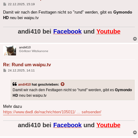
Beitrag
22.12.2025, 15:19
Damit wir nach den Festtagen nicht so "rund" werden, gibt es
Gymondo
HD
neu bei waipu.tv
andi410 bei
Facebook
und
Youtube
andi410
Görlitzer Witzkanone
Re: Rund um waipu.tv
Beitrag
24.12.2025, 14:11
andi410
hat geschrieben:
Damit wir nach den Festtagen nicht so "rund" werden, gibt es
Gymondo
HD
neu bei waipu.tv
Mehr dazu
https://www.dwdl.de/nachrichten/105011/ ... sehsender/
andi410 bei
Facebook
und
Youtube