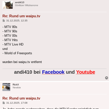
andi410
Görlitzer Witzkanone
Re: Rund um waipu.tv
Beitrag
31.12.2025, 12:35
- MTV 80s
- MTV 90s
- MTV 00s
- MTV Hits
- MTV Live HD
und
- World of Freesports
wurden bei waipu.tv entfernt
andi410 bei
Facebook
und
Youtube
RickX
Newbie
Re: Rund um waipu.tv
Beitrag
31.12.2025, 17:08