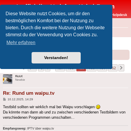
Inoffizielles Vodafone-Kabel-Forum
Diese Website nutzt Cookies, um dir den
Vodafone-Kabel-Helpdesk
bestmöglichen Komfort bei der Nutzung zu
FAQ
bieten. Durch die weitere Nutzung der Webseite
Foren-Übersicht
Offtopic
Medien
stimmst du der Verwendung von Cookies zu.
Rund um waipu.tv
Mehr erfahren
Forumsregeln
Forenregeln
Verstanden!
Seite
159
von
162
1
157
158
159
160
161
162
Vorherige
Nä
1612 Beiträge
…
RickX
Newbie
Re: Rund um waipu.tv
Beitrag
10.12.2025, 14:29
Testbild sollten wir wirklich mal bei Waipu vorschlagen
Da könnte man dann ab und zu zwischen verschiedenen Testbildern von
verschiedenen Programmen umschalten...
Empfangsweg:
IPTV über waipu.tv