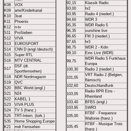
92,15
Klassik Radio
K08
VOX
93,00
hr2
K09
arte/Kinderkanal
93,95
Radio 4 (niederl.)
K10
3sat
94,60
WDR 3
K11
Phoenix
95,35
WDR Radio 5
K12
n-tv
96,35
sunshine live
S11
ProSieben
96,65
FM 3 (niederl.)
S12
VIVA
97,65
hr3
S13
EUROSPORT
98,75
WDR 2 - Köln
S14
CNN D (engl./deutsch)
99,10
Eins Live (WDR)
S15
Super RTL
WDR Radio 5 Funkhaus
S16
MTV CENTRAL
99,75
Europa
DSF (dt.
S17
100,30
Radio 2 (niederl.)
Sportfernsehen)
VRT Radio 2 (Belgien,
S18
NDR Nordmagazin
101,05
flämisch)
S19
QVC
102,60
Deutschlandfunk
S20
BBC World (engl.)
Radio RPR Eins -
S21
N24
103,05
Rheinland
S22
KABEL 1
103,40
BFBS (engl.)
S23
VIVA PLUS
103,95
SWR3
S24
TV 5 (franz.)
RTBF - Frequence
S25
TRT-Intern. (türk.)
105,00
Wallonie (franz.)
S35
Home Shopping Europe
RTBF - Musique Trois
105,45
K21
mdr Fernsehen
(franz.)