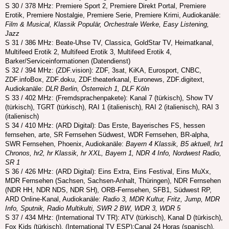
S 30 / 378 MHz: Premiere Sport 2, Premiere Direkt Portal, Premiere
Erotik, Premiere Nostalgie, Premiere Serie, Premiere Krimi, Audiokanäle:
Film & Musical, Klassik Populär, Orchestrale Werke, Easy Listening,
Jazz
S 31 / 386 MHz: Beate-Uhse TV, Classica, GoldStar TV, Heimatkanal,
Multifeed Erotik 2, Multifeed Erotik 3, Multifeed Erotik 4,
Barker/Serviceinformationen (Datendienst)
S 32 / 394 MHz: (ZDF.vision): ZDF, 3sat, KiKA, Eurosport, CNBC,
ZDF.infoBox, ZDF.doku, ZDF.theaterkanal, Euronews, ZDF.digitext,
Audiokanäle:
DLR Berlin, Österreich 1, DLF Köln
S 33 / 402 MHz: (Fremdsprachenpakete): Kanal 7 (türkisch), Show TV
(türkisch), TGRT (türkisch), RAI 1 (italienisch), RAI 2 (italienisch), RAI 3
(italienisch)
S 34 / 410 MHz: (ARD Digital): Das Erste, Bayerisches FS, hessen
fernsehen, arte, SR Fernsehen Südwest, WDR Fernsehen, BR-alpha,
SWR Fernsehen, Phoenix, Audiokanäle:
Bayern 4 Klassik, B5 aktuell, hr1
Chronos, hr2, hr Klassik, hr XXL, Bayern 1, NDR 4 Info, Nordwest Radio,
SR 1
S 36 / 426 MHz: (ARD Digital): Eins Extra, Eins Festival, Eins MuXx,
MDR Fernsehen (Sachsen, Sachsen-Anhalt, Thüringen), NDR Fernsehen
(NDR HH, NDR NDS, NDR SH), ORB-Fernsehen, SFB1, Südwest RP,
ARD Online-Kanal, Audiokanäle:
Radio 3, MDR Kultur, Fritz, Jump, MDR
Info, Sputnik, Radio Multikulti, SWR 2 BW, WDR 3, WDR 5
S 37 / 434 MHz: (International TV TR): ATV (türkisch), Kanal D (türkisch),
Fox Kids (türkisch), (International TV ESP):Canal 24 Horas (spanisch),