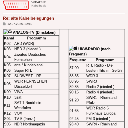
V0DAF0N3
Kabelfreak
Re: alte Kabelbelegungen
Beitrag
12.07.2025, 22:40
ANALOG-TV (Dinslaken)
Kanal
Programm
K02
ARD (WDR)
K03
NED 3 (niederl.)
UKW-RADIO (nach
Frequenz)
Zweites Deutsches
K04
Fernsehen
Frequenz
Programm
K05
arte / Kinderkanal
RTL Radio - Die
87,90
K06
Super RTL
besten Hits m. Gefühl
K07
SÜDWEST - RP
88,35
WDR 3
WDR FERNSEHEN
88,95
SWR3
K08
Düsseldorf
89,85
Radio 2 (niederl.)
K09
VIVA
90,15
Radio 4 (niederl.)
K10
3sat
SWR1 - Rheinland-
91,20
SAT.1 Nordrhein-
Pfalz
K11
Westfalen
WDR Radio 5
91,65
K12
VOX
Funkhaus Europa
S04
TV 5 (franz.)
92,45
FM 3 (niederl.)
S05
NDR Nordmagazin
93,40
SWR4 - Rheinland