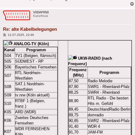
V0DAF0N3
Kabelfreak
Re: alte Kabelbelegungen
Beitrag
12.07.2025, 22:46
ANALOG-TV (Köln)
Kanal
Programm
S04
TV1 (Belgien, flämisch)
UKW-RADIO (nach
S05
SÜDWEST - RP
Frequenz)
S06
Bayerisches Fernsehen
Frequenz
Programm
RTL Nordrhein-
(MHz)
S07
Westfalen
87,50
Radio Melodie
SAT.1 Nordrhein-
S08
87,80
SWR1 - Rheinland-Pfalz
Westfalen
88,25
SWR4 - Rheinland
S09
tv.nrw (Köln aktuell)
RTL Radio - Die besten
RTBF 1 (Belgien,
88,90
S10
Hits m. Gefühl
franz.)
89,45
DeutschlandRadio Berlin
K05
ARD (WDR)
89,75
domradio
Zweites Deutsches
K06
90,85
SWR2 - Rheinland-Pfalz
Fernsehen
91,40
WDR 4
WDR FERNSEHEN
K07
91,70
JAM-FM
Köln