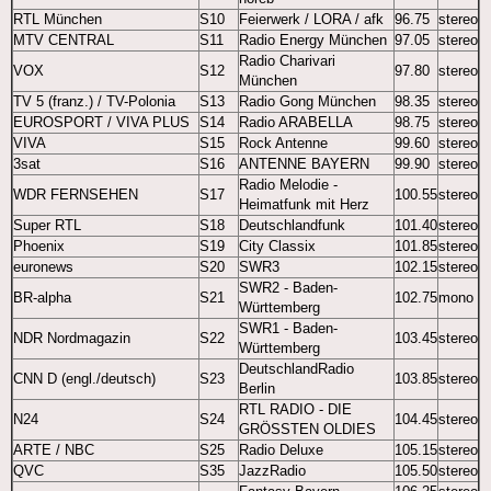
RTL München
S10
Feierwerk / LORA / afk
96.75
stereo
MTV CENTRAL
S11
Radio Energy München
97.05
stereo
Radio Charivari
VOX
S12
97.80
stereo
München
TV 5 (franz.) / TV-Polonia
S13
Radio Gong München
98.35
stereo
EUROSPORT / VIVA PLUS
S14
Radio ARABELLA
98.75
stereo
VIVA
S15
Rock Antenne
99.60
stereo
3sat
S16
ANTENNE BAYERN
99.90
stereo
Radio Melodie -
WDR FERNSEHEN
S17
100.55
stereo
Heimatfunk mit Herz
Super RTL
S18
Deutschlandfunk
101.40
stereo
Phoenix
S19
City Classix
101.85
stereo
euronews
S20
SWR3
102.15
stereo
SWR2 - Baden-
BR-alpha
S21
102.75
mono
Württemberg
SWR1 - Baden-
NDR Nordmagazin
S22
103.45
stereo
Württemberg
DeutschlandRadio
CNN D (engl./deutsch)
S23
103.85
stereo
Berlin
RTL RADIO - DIE
N24
S24
104.45
stereo
GRÖSSTEN OLDIES
ARTE / NBC
S25
Radio Deluxe
105.15
stereo
QVC
S35
JazzRadio
105.50
stereo