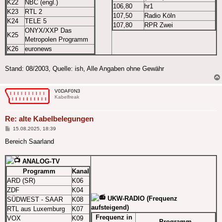
K22
NBC (engl.)
106,80
hr1
K23
RTL 2
107,50
Radio Köln
K24
TELE 5
107,80
RPR Zwei
ONYX/XXP Das
K25
Metropolen Programm
K26
euronews
Stand: 08/2003, Quelle: ish, Alle Angaben ohne Gewähr
V0DAF0N3
Kabelfreak
Re: alte Kabelbelegungen
Beitrag
15.08.2025, 18:39
Bereich Saarland
ANALOG-TV
Programm
Kanal
ARD (SR)
K06
ZDF
K04
UKW-RADIO (Frequenz
SÜDWEST - SAAR
K08
aufsteigend)
RTL aus Luxemburg
K07
Frequenz in
VOX
K09
Programm