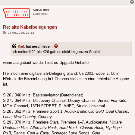
V0DAF0N3
Kabelfreak
Re: alte Kabelbelegungen
Beitrag
25.06.2025, 23:43
Karl.
hat geschrieben:
Ich meine K21 bis K26 gab es nicht im ganzen Gebiet
wenn ausgebaut wurde, hieß es Upgrade-Gebiete
Hier noch eine digitale ish-Belegung Stand: 07/2003, wobei z. B: im
Hörfunk die Bezeichnung hr1 Chronos sicherlich eine fehlerhafte Angabe
ist.
S 26 / 346 MHz: Basisnavigator (Datendienst)
S 27 / 354 MHz: Discovery Channel, Disney Channel, Junior, Fox Kids,
MGM Channel, 13TH STREET, PLANET, Studio Universal
S 28 / 362 MHz: Premiere Sport 1, Audiokanäle:
Old Gold, Soul Classic,
Latin, New Country, Country
S 29 / 370 MHz: Premiere Start, Premiere 1–7, Audiokanäle:
Hitliste,
Deutsche Hits, Alternativ Rock, Hard Rock, Classic Rock, Hip Hop /
R&B, Dance, Cool & Easy, Schlager, Love Songs, Gold