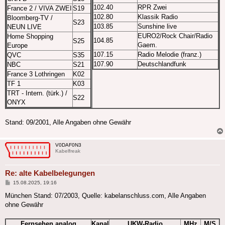
102.40
RPR Zwei
France 2 / VIVA ZWEI
S19
102.80
Klassik Radio
Bloomberg-TV /
S23
103.85
Sunshine live
NEUN LIVE
EURO2/Rock Chair/Radio
Home Shopping
104.85
S25
Gaem.
Europe
107.15
Radio Melodie (franz.)
QVC
S35
107.90
Deutschlandfunk
NBC
S21
France 3 Lothringen
K02
TF 1
K03
TRT - Intern. (türk.) /
S22
ONYX
Stand: 09/2001, Alle Angaben ohne Gewähr
V0DAF0N3
Kabelfreak
Re: alte Kabelbelegungen
Beitrag
15.08.2025, 19:16
München Stand: 07/2003, Quelle: kabelanschluss.com, Alle Angaben
ohne Gewähr
Fernsehen analog
Kanal
UKW-Radio
MHz
M/S