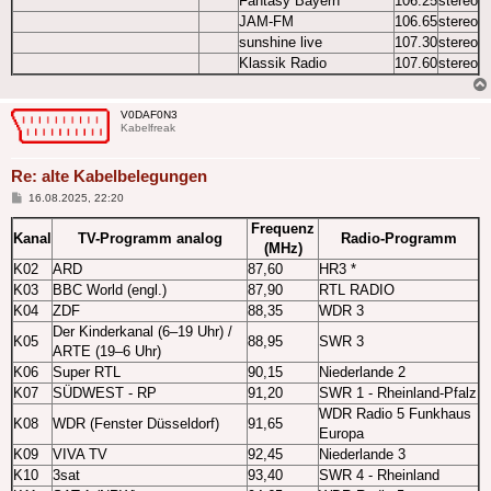
Fantasy Bayern
106.25
stereo
JAM-FM
106.65
stereo
sunshine live
107.30
stereo
Klassik Radio
107.60
stereo
V0DAF0N3
Kabelfreak
Re: alte Kabelbelegungen
Beitrag
16.08.2025, 22:20
Frequenz
Kanal
TV-Programm analog
Radio-Programm
(MHz)
K02
ARD
87,60
HR3 *
K03
BBC World (engl.)
87,90
RTL RADIO
K04
ZDF
88,35
WDR 3
Der Kinderkanal (6–19 Uhr) /
K05
88,95
SWR 3
ARTE (19–6 Uhr)
K06
Super RTL
90,15
Niederlande 2
K07
SÜDWEST - RP
91,20
SWR 1 - Rheinland-Pfalz
WDR Radio 5 Funkhaus
K08
WDR (Fenster Düsseldorf)
91,65
Europa
K09
VIVA TV
92,45
Niederlande 3
K10
3sat
93,40
SWR 4 - Rheinland