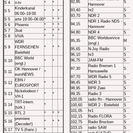
92,85
S
S 4
n-tv
*
*
Hannover
Kinderkanal
93,40
hr2
S
S 5
*
*
*
06:00–19:00
93,70
NDR 2
S
S 5
arte 19:00–06:00
*
*
*
NDR 1 Radio NDS -
94,15
S
S 6
Phoenix
*
*
*
Hannover
S 7
3sat
*
*
*
94,80
NDR 4
S
S 8
VIVA
*
*
BBC Worldservice
95,35
M
WDR
(engl.)
S 9
FERNSEHEN
*
*
*
95,65
N-Joy Radio
S
Bielefeld
96,10
hr3
S
BBC World
96,75
JAM-FM
S
S 10
*
*
(engl.)
Radio Bremen 1
97,30
S
OK Hannover /
Hansawelle
S 11
*
euroNEWS
97,70
WDR Radio 5
S
EBN /
98,45
WDR 3
S
S 12
*
*
EUROSPORT
98,95
RPR Zwei
S
Nickelodeon /
S 13
*
*
99,35
Radio 3
S
VH-1
100,05
radio ffn - Hannover
S
TRT-Intern.
S 14
*
100,60
WDR 2 - Bielefeld
S
(türk.)
101,05
hr1
S
S 15
RTL 2
*
*
*
102,15
Radio FLORA
S
premiere
S 16
*
*
*
102,75
Radio Brocken
S
(Decoder!)
103,15
radio SAW
S
S 17
TV 5 (franz.)
*