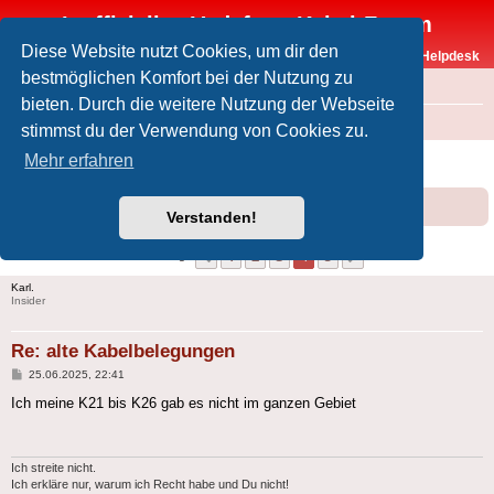
Inoffizielles Vodafone-Kabel-Forum
Diese Website nutzt Cookies, um dir den
Vodafone-Kabel-Helpdesk
bestmöglichen Komfort bei der Nutzung zu
FAQ
bieten. Durch die weitere Nutzung der Webseite
Foren-Übersicht
Offtopic
Medien
stimmst du der Verwendung von Cookies zu.
alte Kabelbelegungen
Mehr erfahren
Forumsregeln
Forenregeln
Verstanden!
1
2
3
4
5
Vorherige
Nächste
47 Beiträge
Karl.
Insider
Re: alte Kabelbelegungen
Beitrag
25.06.2025, 22:41
Ich meine K21 bis K26 gab es nicht im ganzen Gebiet
Ich streite nicht.
Ich erkläre nur, warum ich Recht habe und Du nicht!