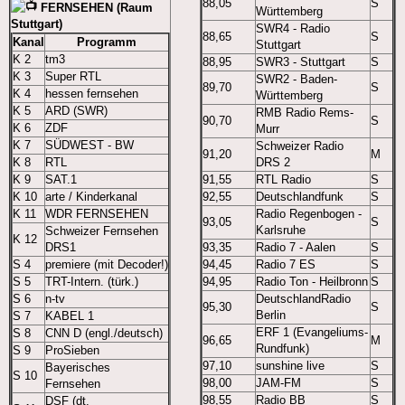
88,05
S
FERNSEHEN (Raum
Württemberg
Stuttgart)
SWR4 - Radio
88,65
S
Kanal
Programm
Stuttgart
K 2
tm3
88,95
SWR3 - Stuttgart
S
K 3
Super RTL
SWR2 - Baden-
89,70
S
K 4
hessen fernsehen
Württemberg
K 5
ARD (SWR)
RMB Radio Rems-
90,70
S
K 6
ZDF
Murr
K 7
SÜDWEST - BW
Schweizer Radio
91,20
M
K 8
RTL
DRS 2
K 9
SAT.1
91,55
RTL Radio
S
K 10
arte / Kinderkanal
92,55
Deutschlandfunk
S
K 11
WDR FERNSEHEN
Radio Regenbogen -
93,05
S
Karlsruhe
Schweizer Fernsehen
K 12
DRS1
93,35
Radio 7 - Aalen
S
S 4
premiere (mit Decoder!)
94,45
Radio 7 ES
S
S 5
TRT-Intern. (türk.)
94,95
Radio Ton - Heilbronn
S
S 6
n-tv
DeutschlandRadio
95,30
S
Berlin
S 7
KABEL 1
ERF 1 (Evangeliums-
S 8
CNN D (engl./deutsch)
96,65
M
Rundfunk)
S 9
ProSieben
97,10
sunshine live
S
Bayerisches
S 10
98,00
JAM-FM
S
Fernsehen
98,55
Radio BB
S
DSF (dt.