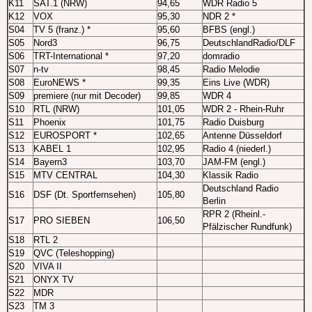
K11
SAT.1 (NRW)
94,65
WDR Radio 5
K12
VOX
95,30
NDR 2 *
S04
TV 5 (franz.) *
95,60
BFBS (engl.)
S05
Nord3
96,75
DeutschlandRadio/DLF
S06
TRT-International *
97,20
domradio
S07
n-tv
98,45
Radio Melodie
S08
EuroNEWS *
99,35
Eins Live (WDR)
S09
premiere (nur mit Decoder)
99,85
WDR 4
S10
RTL (NRW)
101,05
WDR 2 - Rhein-Ruhr
S11
Phoenix
101,75
Radio Duisburg
S12
EUROSPORT *
102,65
Antenne Düsseldorf
S13
KABEL 1
102,95
Radio 4 (niederl.)
S14
Bayern3
103,70
JAM-FM (engl.)
S15
MTV CENTRAL
104,30
Klassik Radio
Deutschland Radio
S16
DSF (Dt. Sportfernsehen)
105,80
Berlin
RPR 2 (Rheinl.-
S17
PRO SIEBEN
106,50
Pfälzischer Rundfunk)
S18
RTL 2
S19
QVC (Teleshopping)
S20
VIVA II
S21
ONYX TV
S22
MDR
S23
TM 3