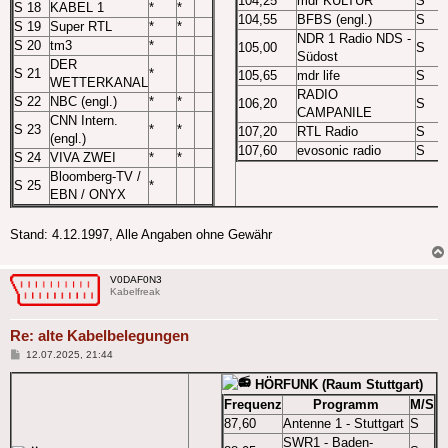
104,25
mdr KULTUR
S
S 18
KABEL 1
*
*
104,55
BFBS (engl.)
S
S 19
Super RTL
*
*
NDR 1 Radio NDS -
S 20
tm3
*
105,00
S
Südost
DER
S 21
*
105,65
mdr life
S
WETTERKANAL
RADIO
S 22
NBC (engl.)
*
*
106,20
S
CAMPANILE
CNN Intern.
S 23
*
*
107,20
RTL Radio
S
(engl.)
107,60
evosonic radio
S
S 24
VIVA ZWEI
*
*
Bloomberg-TV /
S 25
*
EBN / ONYX
Stand: 4.12.1997, Alle Angaben ohne Gewähr
V0DAF0N3
Kabelfreak
Re: alte Kabelbelegungen
Beitrag
12.07.2025, 21:44
HÖRFUNK (Raum Stuttgart)
Frequenz
Programm
M/S
87,60
Antenne 1 - Stuttgart
S
SWR1 - Baden-