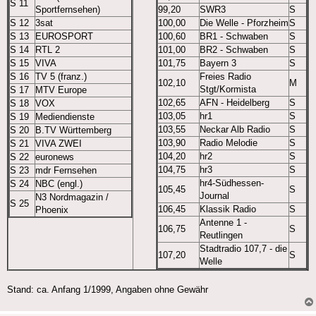
S 11
Sportfernsehen)
99,20
SWR3
S
S 12
3sat
100,00
Die Welle - Pforzheim
S
S 13
EUROSPORT
100,60
BR1 - Schwaben
S
S 14
RTL 2
101,00
BR2 - Schwaben
S
S 15
VIVA
101,75
Bayern 3
S
S 16
TV 5 (franz.)
Freies Radio
102,10
M
Stgt/Kormista
S 17
MTV Europe
102,65
AFN - Heidelberg
S
S 18
VOX
103,05
hr1
S
S 19
Mediendienste
103,55
Neckar Alb Radio
S
S 20
B.TV Württemberg
103,90
Radio Melodie
S
S 21
VIVA ZWEI
104,20
hr2
S
S 22
euronews
104,75
hr3
S
S 23
mdr Fernsehen
hr4-Südhessen-
S 24
NBC (engl.)
105,45
S
Journal
N3 Nordmagazin /
S 25
106,45
Klassik Radio
S
Phoenix
Antenne 1 -
106,75
S
Reutlingen
Stadtradio 107,7 - die
107,20
S
Welle
Stand: ca. Anfang 1/1999, Angaben ohne Gewähr