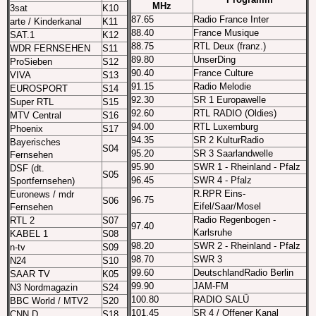
MHz
3sat
K10
87.65
Radio France Inter
arte / Kinderkanal
K11
88.40
France Musique
SAT.1
K12
88.75
RTL Deux (franz.)
WDR FERNSEHEN
S11
89.80
UnserDing
ProSieben
S12
90.40
France Culture
VIVA
S13
91.15
Radio Melodie
EUROSPORT
S14
92.30
SR 1 Europawelle
Super RTL
S15
92.60
RTL RADIO (Oldies)
MTV Central
S16
94.00
RTL Luxemburg
Phoenix
S17
94.35
SR 2 KulturRadio
Bayerisches
S04
95.20
SR 3 Saarlandwelle
Fernsehen
95.90
SWR 1 - Rheinland - Pfalz
DSF (dt.
S05
96.45
SWR 4 - Pfalz
Sportfernsehen)
R.RPR Eins-
Euronews / mdr
96.75
S06
Eifel/Saar/Mosel
Fernsehen
Radio Regenbogen -
RTL 2
S07
97.40
Karlsruhe
KABEL 1
S08
98.20
SWR 2 - Rheinland - Pfalz
n-tv
S09
98.70
SWR 3
N24
S10
99.60
DeutschlandRadio Berlin
SAAR TV
K05
99.90
JAM-FM
N3 Nordmagazin
S24
100.80
RADIO SALÜ
BBC World / MTV2
S20
101.45
SR 4 / Offener Kanal
CNN D
S18