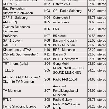
NEUN LIVE
K02
Österreich 1
87.80
stereo
Bay. Fernsehen -
K03
Ö2 - Radio Salzburg
88.20
stereo
Altbayern+Schwaben
ORF 2 - Salzburg
K04
Österreich 3
88.75
stereo
ARD (BR)
K05
radio horeb
89.60
mono
Zweites Deutsches
K06
FM4
90.25
stereo
Fernsehen
ProSieben
K07
B5 aktuell
90.55
mono
SAT.1 Bayern
K08
Bayern 4 Klassik
91.00
stereo
KABEL 1
K09
BR1 - München
91.65
stereo
Kinderkanal / MTV2
K10
BR2 - München
92.20
stereo
DSF (dt. Sportfernsehen)
K11
Bayern 3
92.50
stereo
n-tv
K12
BR1 - Oberbayern
92.95
stereo
TRT-Intern. (türk.)
S04
Gong Mobil
93.60
stereo
NOVA RADIO - CLUB
TELE 5
S05
94.15
stereo
SOUND MÜNCHEN
AG Beh. / AFK München /
S06
Radio FFB 106.4
94.60
stereo
City Info TV München
Aus- und
TV München
S07
Fortbildungskanal
94.90
stereo
München
RTL 2
S08
Radio Galaxy
95.75
stereo
Radio 2DAY / radio
Home Shopping Europe
S09
96.20
stereo
horeb