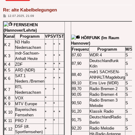
Re: alte Kabelbelegungen
Beitrag
12.07.2025, 21:09
FERNSEHEN
(Hannover/Lehrte)
Kanal
Programm
VPS
VT
ST
HÖRFUNK (Im Raum
N3 Hallo
Hannover)
K 2
*
*
*
Niedersachsen
Frequenz
Programm
M/S
mdr-Sachsen-
87,60
WDR 4
S
K 3
*
*
*
Anhalt Heute
Deutschlandfunk
87,90
S
K 4
ZDF
*
*
*
Köln
K 5
ARD (NDR)
*
*
*
mdr1 SACHSEN-
88,40
S
SAT.1
ANHALT/Magdeburg
K 6
*
*
*
Nieders./Bremen
89,10
Eins Live (WDR)
S
RTL
89,70
Radio Bremen 2
S
K 7
*
*
Niedersachsen
90,05
Radio Bremen 4
S
K 8
VOX
*
Radio Bremen 3
90,50
S
K 9
MTV Europe
*
*
Melodie
Bayerisches
91,20
Klassik Radio
S
K 10
*
*
*
Fernsehen
DeutschlandRadio
91,75
S
K 11
PRO 7
*
*
Berlin
DSF (dt.
92,20
Radio Melodie
S
K 12
*
Sportfernsehen)
Hit-Radio Antenne