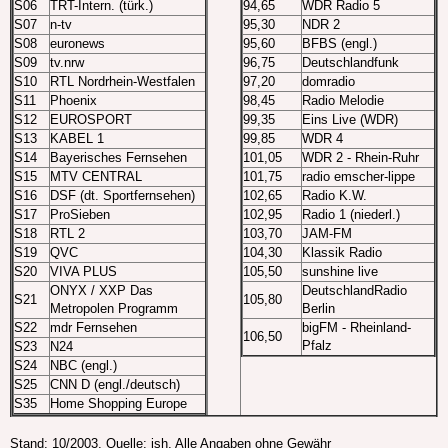
S06
TRT-Intern. (türk.)
94,65
WDR Radio 5
S07
n-tv
95,30
NDR 2
S08
euronews
95,60
BFBS (engl.)
S09
tv.nrw
96,75
Deutschlandfunk
S10
RTL Nordrhein-Westfalen
97,20
domradio
S11
Phoenix
98,45
Radio Melodie
S12
EUROSPORT
99,35
Eins Live (WDR)
S13
KABEL 1
99,85
WDR 4
S14
Bayerisches Fernsehen
101,05
WDR 2 - Rhein-Ruhr
S15
MTV CENTRAL
101,75
radio emscher-lippe
S16
DSF (dt. Sportfernsehen)
102,65
Radio K.W.
S17
ProSieben
102,95
Radio 1 (niederl.)
S18
RTL 2
103,70
JAM-FM
S19
QVC
104,30
Klassik Radio
S20
VIVA PLUS
105,50
sunshine live
ONYX / XXP Das
DeutschlandRadio
S21
105,80
Metropolen Programm
Berlin
S22
mdr Fernsehen
bigFM - Rheinland-
106,50
Pfalz
S23
N24
S24
NBC (engl.)
S25
CNN D (engl./deutsch)
S35
Home Shopping Europe
Stand: 10/2003, Quelle: ish, Alle Angaben ohne Gewähr