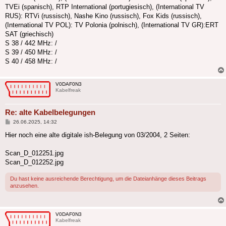
TVEi (spanisch), RTP International (portugiesisch), (International TV
RUS): RTVi (russisch), Nashe Kino (russisch), Fox Kids (russisch),
(International TV POL): TV Polonia (polnisch), (International TV GR):ERT
SAT (griechisch)
S 38 / 442 MHz: /
S 39 / 450 MHz: /
S 40 / 458 MHz: /
V0DAF0N3
Kabelfreak
Re: alte Kabelbelegungen
Beitrag
26.06.2025, 14:32
Hier noch eine alte digitale ish-Belegung von 03/2004, 2 Seiten:
Scan_D_012251.jpg
Scan_D_012252.jpg
Du hast keine ausreichende Berechtigung, um die Dateianhänge dieses Beitrags
anzusehen.
V0DAF0N3
Kabelfreak