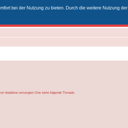
fort bei der Nutzung zu bieten. Durch die weitere Nutzung der
izielles Vodafone-Kabel-Forum
unkt für Kabelkunden von Vodafone - von Kunden für Kunden
von Vodafone versorgten Orte siehe folgende Threads: