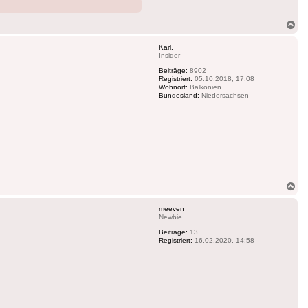
Na
ob
Karl.
Insider
Beiträge:
8902
Registriert:
05.10.2018, 17:08
Wohnort:
Balkonien
Bundesland:
Niedersachsen
Na
ob
meeven
Newbie
Beiträge:
13
Registriert:
16.02.2020, 14:58