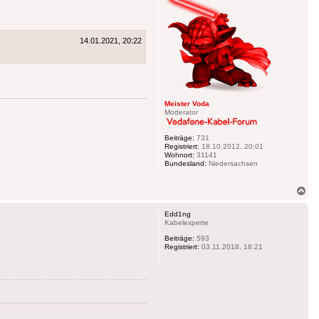
14.01.2021, 20:22
Meister Voda
Moderator
Beiträge:
731
Registriert:
18.10.2012, 20:01
Wohnort:
31141
Bundesland:
Niedersachsen
Na
ob
Edd1ng
Kabelexperte
Beiträge:
593
Registriert:
03.11.2018, 18:21