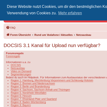
Diese Website nutzt Cookies, um dir den bestmöglichen Kom
Inoff
Verwendung von Cookies zu.
Mehr erfahren
Der Treffp
FAQ
Foren-Übersicht
Rund um Vodafone / Aktuelles
Netzausbau
DOCSIS 3.1 Kanal für Upload nun verfügbar?
Forumsregeln
Forenregeln
Informationen u.a. zu
DOCSIS
Netzausbau
Video on Demand
Segmentierungen
findest du auch im Helpdesk. Für Informationen zum Ausbaustatus der verschiedenen 
Region 1: Hamburg, Mecklenburg-Vorpommern und Schleswig-Holstein
Region 2: Bremen und Niedersachsen
Region 3: Berlin und Brandenburg
Region 4: Sachsen, Sachsen-Anhalt und Thüringen
Region 5: Nordrhein-Westfalen
Region 6: Hessen
Region 7: Rheinland-Pfalz und Saarland
Region 8: Baden-Württemberg
Region 9: Bayern