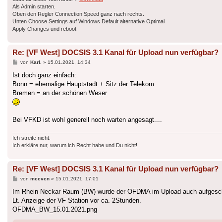
Als Admin starten.
Oben den Regler Connection Speed ganz nach rechts.
Unten Choose Settings auf Windows Default alternative Optimal
Apply Changes und reboot
Re: [VF West] DOCSIS 3.1 Kanal für Upload nun verfügbar?
Beitrag
von
Karl.
»
15.01.2021, 14:34
Ist doch ganz einfach:
Bonn = ehemalige Hauptstadt + Sitz der Telekom
Bremen = an der schönen Weser
Bei VFKD ist wohl generell noch warten angesagt....
Ich streite nicht.
Ich erkläre nur, warum ich Recht habe und Du nicht!
Re: [VF West] DOCSIS 3.1 Kanal für Upload nun verfügbar?
Beitrag
von
meeven
»
15.01.2021, 17:01
Im Rhein Neckar Raum (BW) wurde der OFDMA im Upload auch aufgesch
Lt. Anzeige der VF Station vor ca. 2Stunden.
OFDMA_BW_15.01.2021.png