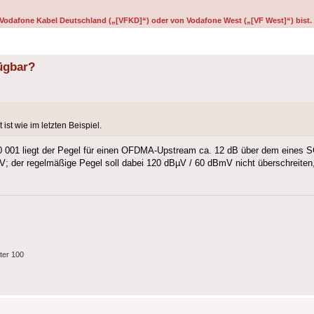
on Vodafone Kabel Deutschland („[VFKD]“) oder von Vodafone West („[VF West]“) bist.
ügbar?
st wie im letzten Beispiel.
 100 001 liegt der Pegel für einen OFDMA-Upstream ca. 12 dB über dem eine
V; der regelmäßige Pegel soll dabei 120 dBµV / 60 dBmV nicht überschreite
ter 100