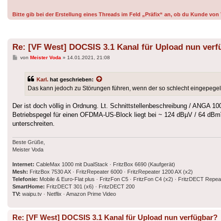
Bitte gib bei der Erstellung eines Threads im Feld „Präfix“ an, ob du Kunde v
Re: [VF West] DOCSIS 3.1 Kanal für Upload nun verf
Beitrag
von
Meister Voda
»
14.01.2021, 21:08
Karl.
hat geschrieben:
Das kann jedoch zu Störungen führen, wenn der so schlecht eingepegelt i
Der ist doch völlig in Ordnung. Lt. Schnittstellenbeschreibung / ANGA
Betriebspegel für einen OFDMA-US-Block liegt bei ~ 124 dBµV / 64 dBm
unterschreiten.
Beste Grüße,
Meister Voda
Internet:
CableMax 1000 mit DualStack · FritzBox 6690 (Kaufgerät)
Mesh:
FritzBox 7530 AX · FritzRepeater 6000 · FritzRepeater 1200 AX (x2)
Telefonie:
Mobile & Euro-Flat plus · FritzFon C5 · FritzFon C4 (x2) · FritzDECT Repea
SmartHome:
FritzDECT 301 (x6) · FritzDECT 200
TV:
waipu.tv · Netflix · Amazon Prime Video
Re: [VF West] DOCSIS 3.1 Kanal für Upload nun verfügbar?