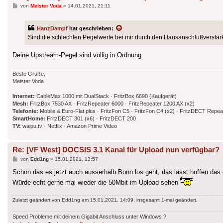
Beitrag
von
Meister Voda
»
14.01.2021, 21:11
HanzDampf
hat geschrieben:
Sind die schlechten Pegelwerte bei mir durch den Hausanschlußverstärke
Deine Upstream-Pegel sind völlig in Ordnung.
Beste Grüße,
Meister Voda
Internet:
CableMax 1000 mit DualStack · FritzBox 6690 (Kaufgerät)
Mesh:
FritzBox 7530 AX · FritzRepeater 6000 · FritzRepeater 1200 AX (x2)
Telefonie:
Mobile & Euro-Flat plus · FritzFon C5 · FritzFon C4 (x2) · FritzDECT Repea
SmartHome:
FritzDECT 301 (x6) · FritzDECT 200
TV:
waipu.tv · Netflix · Amazon Prime Video
Re: [VF West] DOCSIS 3.1 Kanal für Upload nun verfügbar?
Beitrag
von
Edd1ng
»
15.01.2021, 13:57
Schön das es jetzt auch ausserhalb Bonn los geht, das lässt hoffen das es
Würde echt gerne mal wieder die 50Mbit im Upload sehen
Zuletzt geändert von
Edd1ng
am 15.01.2021, 14:09, insgesamt 1-mal geändert.
Speed Probleme mit deinem Gigabit Anschluss unter Windows ?