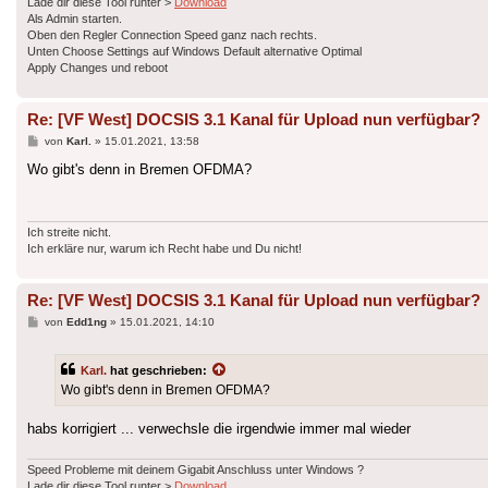
Lade dir diese Tool runter >
Download
Als Admin starten.
Oben den Regler Connection Speed ganz nach rechts.
Unten Choose Settings auf Windows Default alternative Optimal
Apply Changes und reboot
Re: [VF West] DOCSIS 3.1 Kanal für Upload nun verfügbar?
Beitrag
von
Karl.
»
15.01.2021, 13:58
Wo gibt's denn in Bremen OFDMA?
Ich streite nicht.
Ich erkläre nur, warum ich Recht habe und Du nicht!
Re: [VF West] DOCSIS 3.1 Kanal für Upload nun verfügbar?
Beitrag
von
Edd1ng
»
15.01.2021, 14:10
Karl.
hat geschrieben:
Wo gibt's denn in Bremen OFDMA?
habs korrigiert ... verwechsle die irgendwie immer mal wieder
Speed Probleme mit deinem Gigabit Anschluss unter Windows ?
Lade dir diese Tool runter >
Download