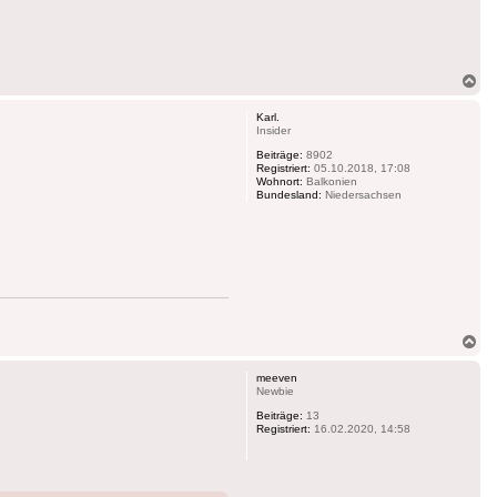
Na
ob
Karl.
Insider
Beiträge:
8902
Registriert:
05.10.2018, 17:08
Wohnort:
Balkonien
Bundesland:
Niedersachsen
Na
ob
meeven
Newbie
Beiträge:
13
Registriert:
16.02.2020, 14:58