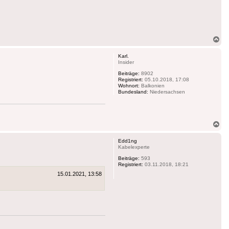
Na
ob
Karl.
Insider
Beiträge:
8902
Registriert:
05.10.2018, 17:08
Wohnort:
Balkonien
Bundesland:
Niedersachsen
Na
ob
Edd1ng
Kabelexperte
Beiträge:
593
Registriert:
03.11.2018, 18:21
15.01.2021, 13:58