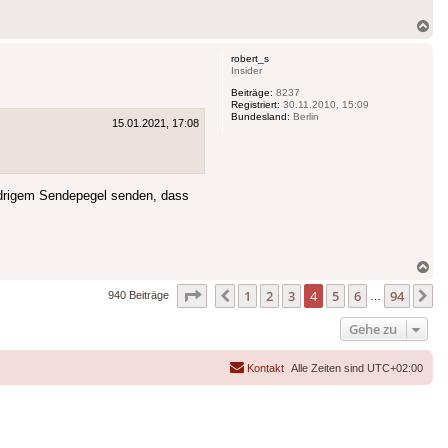
Na
ob
robert_s
Insider
Beiträge:
8237
Registriert:
30.11.2010, 15:09
Bundesland:
Berlin
15.01.2021, 17:08
edrigem Sendepegel senden, dass
Na
ob
Seite
4
von
94
1
2
3
4
5
6
94
Vorherige
N
940 Beiträge
…
Gehe zu
Kontakt
Alle Zeiten sind
UTC+02:00