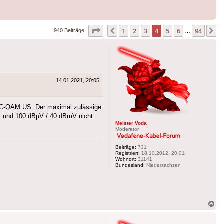
Seite
4
von
94
1
2
3
4
5
6
94
Vorherige
N
940 Beiträge
…
14.01.2021, 20:05
s SC-QAM US. Der maximal zulässige
n, und 100 dBµV / 40 dBmV nicht
Meister Voda
Moderator
Beiträge:
731
Registriert:
18.10.2012, 20:01
Wohnort:
31141
Bundesland:
Niedersachsen
Na
ob