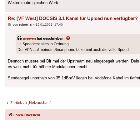
Weiterhin die gleichen Werte
Re: [VF West] DOCSIS 3.1 Kanal für Upload nun verfügbar?
Beitrag
von
robert_s
»
15.01.2021, 17:40
meeven
hat geschrieben:
Lt. Speedtest alles in Ordnung.
Der VPN auf meinem Smartphone bekommt auch die volle Speed.
Dennoch müsste bei Dir mal der Upstream neu eingepegelt werden. Dein
es wohl nicht für höhere Modulationen reicht.
Sendepegel unterhalb von 35,1dBmV liegen bei Vodafone Kabel im tiefrot
Zurück zu „Netzausbau“
Foren-Übersicht