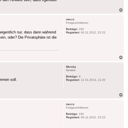
Na
ob
meccs
Fortgeschrittener
Beiträge:
162
eigentlich nur, dass dann während
Registriert:
06.11.2012, 22:22
in, oder? Die Privatsphäre ist die
Na
ob
Microby
Newbie
Beiträge:
8
ommen soll.
Registriert:
12.01.2014, 11:20
Na
ob
meccs
Fortgeschrittener
Beiträge:
162
Registriert:
06.11.2012, 22:22