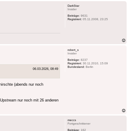
DarkStar
Insider
Beiträge:
9631
Registriert:
05.11.2008, 23:25
Na
ob
robert_s
Insider
Beiträge:
8237
Registriert:
30.11.2010, 15:09
Bundesland:
Berlin
06.03.2026, 08:49
knirschte (abends nur noch
n Upstream nur noch mit 26 anderen
Na
ob
meccs
Fortgeschrittener
Beiträge:
162