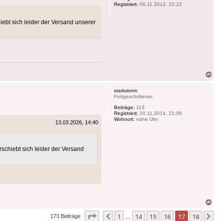
Registriert:
06.11.2012, 22:22
ebt sich leider der Versand unserer
Na
ob
starkstrom
Fortgeschrittener
Beiträge:
113
Registriert:
20.11.2014, 21:06
Wohnort:
nähe Ulm
13.03.2026, 14:40
schiebt sich leider der Versand
Na
ob
Seite
17
von
18
1
14
15
16
17
18
Vorherige
N
173 Beiträge
…