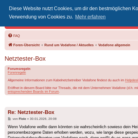
Diese Website nutzt Cookies, um dir den bestmöglichen Kom
Inoff
Verwendung von Cookies zu.
Mehr erfahren
Der Treffp
FAQ
Foren-Übersicht
Rund um Vodafone / Aktuelles
Vodafone allgemein
Netztester-Box
Forumsregeln
Forenregeln
Allgemeine Informationen zum Kabelnetzbetreiber Vodafone findest du auch im
Helpdes
Eröffnet in diesem Board bitte nur Threads, die mit dem Unternehmen Vodafone (d.h. mi
entsprechenden Boards im Forum
.
Re: Netztester-Box
Beitrag
von
Flole
»
30.01.2026, 20:08
Wenn Vodafone wollte dann könnten sie wahrscheinlich sowieso dein Heim
personenbezogene Daten erhoben werden, wozu, wie lange diese gespeiche
Datenschutzbeauftragten von Vodafone nach, dann weißt du es ganz genau