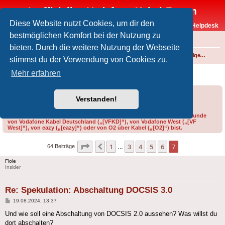
Inoffizielles Vodafone-Kabel-Forum
Diese Website nutzt Cookies, um dir den
Vodafone-Kabel-Helpdesk
bestmöglichen Komfort bei der Nutzung zu
FAQ
bieten. Durch die weitere Nutzung der Webseite
Foren-Übersicht
Internet und Telefon über Kabel
Technik (WLAN-Router, Kabelmodems, Verkabelung...)
Technik allgemein
stimmst du der Verwendung von Cookies zu.
Spekulation: Abschaltung DOCSIS 3.0
Mehr erfahren
Forumsregeln
Forenregeln
Verstanden!
Bitte gib bei der Erstellung eines Threads im Feld „Präfix“ an, ob du Kunde
von Vodafone Kabel Deutschland („[VFKD]“), von Vodafone West („[VF
West]“), von eazy („[eazy]“) oder von O2 über Kabel („[O2]“) bist.
Seite
7
von
7
1
3
4
5
6
7
Vorherige
64 Beiträge
…
Flole
Insider
Re: Spekulation: Abschaltung DOCSIS 3.0
Beitrag
19.08.2024, 13:37
Und wie soll eine Abschaltung von DOCSIS 2.0 aussehen? Was willst du
dort abschalten?