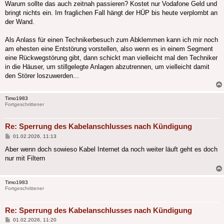
Warum sollte das auch zeitnah passieren? Kostet nur Vodafone Geld und
bringt nichts ein. Im fraglichen Fall hängt der HÜP bis heute verplombt an
der Wand.
Als Anlass für einen Technikerbesuch zum Abklemmen kann ich mir noch
am ehesten eine Entstörung vorstellen, also wenn es in einem Segment
eine Rückwegstörung gibt, dann schickt man vielleicht mal den Techniker
in die Häuser, um stillgelegte Anlagen abzutrennen, um vielleicht damit
den Störer loszuwerden...
Timo1983
Fortgeschrittener
Re: Sperrung des Kabelanschlusses nach Kündigung
Beitrag
01.02.2026, 11:13
Aber wenn doch sowieso Kabel Internet da noch weiter läuft geht es doch
nur mit Filtern
Timo1983
Fortgeschrittener
Re: Sperrung des Kabelanschlusses nach Kündigung
Beitrag
01.02.2026, 11:20