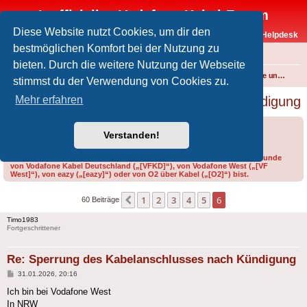
Inoffizielles Vodafone-Kabel-Forum
Diese Website nutzt Cookies, um dir den
Vodafone-Kabel-Helpdesk
bestmöglichen Komfort bei der Nutzung zu
FAQ
bieten. Durch die weitere Nutzung der Webseite
Foren-Übersicht
Internet und Telefon über Kabel
Produkte, Verträge und Allgemeines
stimmst du der Verwendung von Cookies zu.
Sperrung des Kabelanschlusses nach Kündigung
Mehr erfahren
Forumsregeln
Forenregeln
Verstanden!
Bitte gib bei der Erstellung eines Threads im Feld „Präfix“ an, ob du Kunde
von Vodafone Kabel Deutschland („[VFKD]“), von Vodafone West („[VF
West]“), von eazy („[eazy]“) oder von O2 über Kabel („[O2]“) bist.
1
2
3
4
5
6
Vorherige
60 Beiträge
Timo1983
Fortgeschrittener
Re: Sperrung des Kabelanschlusses nach Kündigung
Beitrag
31.01.2026, 20:16
Ich bin bei Vodafone West
In NRW