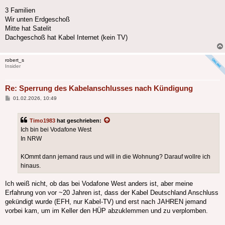
3 Familien
Wir unten Erdgeschoß
Mitte hat Satelit
Dachgeschoß hat Kabel Internet (kein TV)
robert_s
Insider
Re: Sperrung des Kabelanschlusses nach Kündigung
Beitrag
01.02.2026, 10:49
Timo1983
hat geschrieben:
Ich bin bei Vodafone West
In NRW
KOmmt dann jemand raus und will in die Wohnung? Darauf wollre ich
hinaus.
Ich weiß nicht, ob das bei Vodafone West anders ist, aber meine
Erfahrung von vor ~20 Jahren ist, dass der Kabel Deutschland Anschluss
gekündigt wurde (EFH, nur Kabel-TV) und erst nach JAHREN jemand
vorbei kam, um im Keller den HÜP abzuklemmen und zu verplomben.