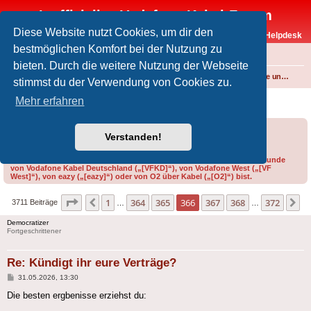
Inoffizielles Vodafone-Kabel-Forum
Diese Website nutzt Cookies, um dir den
Vodafone-Kabel-Helpdesk
bestmöglichen Komfort bei der Nutzung zu
FAQ
bieten. Durch die weitere Nutzung der Webseite
Foren-Übersicht
Internet und Telefon über Kabel
Produkte, Verträge und Allgemeines
stimmst du der Verwendung von Cookies zu.
Kündigt ihr eure Verträge?
Mehr erfahren
Forumsregeln
Forenregeln
Verstanden!
Bitte gib bei der Erstellung eines Threads im Feld „Präfix“ an, ob du Kunde
von Vodafone Kabel Deutschland („[VFKD]“), von Vodafone West („[VF
West]“), von eazy („[eazy]“) oder von O2 über Kabel („[O2]“) bist.
Seite
366
von
372
1
364
365
366
367
368
372
Vorherige
N
3711 Beiträge
…
…
Democratizer
Fortgeschrittener
Re: Kündigt ihr eure Verträge?
Beitrag
31.05.2026, 13:30
Die besten ergbenisse erziehst du: