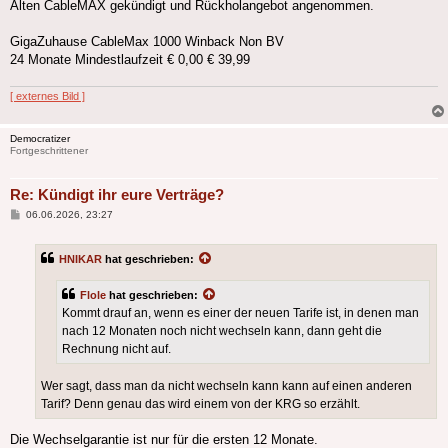
Alten CableMAX gekündigt und Rückholangebot angenommen.
GigaZuhause CableMax 1000 Winback Non BV
24 Monate Mindestlaufzeit € 0,00 € 39,99
[ externes Bild ]
Democratizer
Fortgeschrittener
Re: Kündigt ihr eure Verträge?
Beitrag
06.06.2026, 23:27
HNIKAR
hat geschrieben:
Flole
hat geschrieben:
Kommt drauf an, wenn es einer der neuen Tarife ist, in denen man
nach 12 Monaten noch nicht wechseln kann, dann geht die
Rechnung nicht auf.
Wer sagt, dass man da nicht wechseln kann kann auf einen anderen
Tarif? Denn genau das wird einem von der KRG so erzählt.
Die Wechselgarantie ist nur für die ersten 12 Monate.