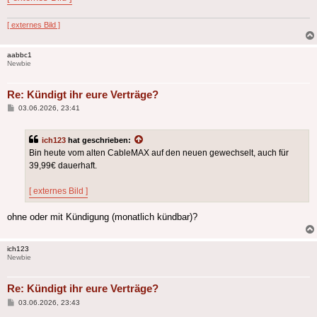
[ externes Bild ]
aabbc1
Newbie
Re: Kündigt ihr eure Verträge?
Beitrag
03.06.2026, 23:41
ich123
hat geschrieben:
Bin heute vom alten CableMAX auf den neuen gewechselt, auch für
39,99€ dauerhaft.
[ externes Bild ]
ohne oder mit Kündigung (monatlich kündbar)?
ich123
Newbie
Re: Kündigt ihr eure Verträge?
Beitrag
03.06.2026, 23:43