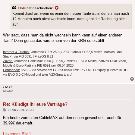
Flole
hat geschrieben:
Kommt drauf an, wenn es einer der neuen Tarife ist, in denen man nach
12 Monaten noch nicht wechseln kann, dann geht die Rechnung nicht
auf.
Wer sagt, dass man da nicht wechseln kann kann auf einen anderen
Tarif? Denn genau das wird einem von der KRG so erzählt.
Internet & Telefon:
Vodafone GZH 250 (↓ 273,9 Mbit/s / ↑ 52,5 Mbit/s, natives Dual
Stack) via F!B 6591 | FritzOS 8.21
Zuvor:
Vodafone CableMax 1000 (↓ 1095,7 Mbit/s / ↑ 54,8 Mbit/s, natives Dual Stack,
Mobile & Euro-Flat) via F!B 6591 seit 06.04.2020
Fernsehen:
DVB-C via VWest am LG 55SK9500 mit IPS-FALD-Display (Private in HD
via EVO 3.0 CI-Modul und alter V23-Smartcard)
ich123
Newbie
Re: Kündigt ihr eure Verträge?
Beitrag
03.06.2026, 23:31
Bin heute vom alten CableMAX auf den neuen gewechselt, auch für
39,99€ dauerhaft.
[ externes Bild ]