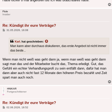
Hatte locker 8 mal angerufen bis ich was brauchbares hatte.
Flole
Insider
Re: Kündigt ihr eure Verträge?
Beitrag
31.05.2026, 16:08
Karl.
hat geschrieben:
Man kann aber durchaus diskutieren, das erste Angebot ist nicht immer
das beste...
Wenn man nicht weiß was geht dann ja, wenn man weiß was geht dann
sagt man das und der Mitarbeiter bucht das, Thema erledigt. Gut, das
Gefühl ein echter Verhandlungsprofi zu sein entfällt dann, dafür hat man
dann aber auch nicht fast 12 Monate den höheren Preis bezahlt und Zeit
spart man auch noch.
HNIKAR
Fortgeschrittener
Re: Kündigt ihr eure Verträge?
Beitrag
02.06.2026, 18:52