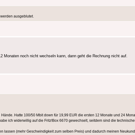
werden ausgeblutet.
12 Monaten noch nicht wechseln kann, dann geht die Rechnung nicht auf.
ie Hände. Hatte 100/50 Mbit down für 19,99 EUR die ersten 12 Monate und 24 Monat
, habe ich widerwillig auf die Fritz!Box 6670 gewechselt, seitdem sind die technis
n lassen (mehr Geschwindigkeit zum selben Preis) und dadurch meinen Neukunden