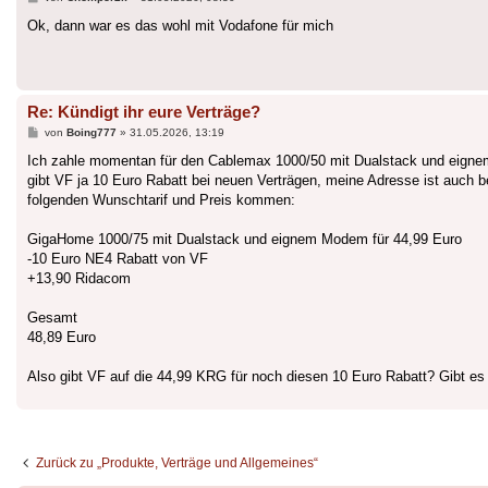
Ok, dann war es das wohl mit Vodafone für mich
Re: Kündigt ihr eure Verträge?
Beitrag
von
Boing777
»
31.05.2026, 13:19
Ich zahle momentan für den Cablemax 1000/50 mit Dualstack und eign
gibt VF ja 10 Euro Rabatt bei neuen Verträgen, meine Adresse ist auch be
folgenden Wunschtarif und Preis kommen:
GigaHome 1000/75 mit Dualstack und eignem Modem für 44,99 Euro
-10 Euro NE4 Rabatt von VF
+13,90 Ridacom
Gesamt
48,89 Euro
Also gibt VF auf die 44,99 KRG für noch diesen 10 Euro Rabatt? Gibt es
Zurück zu „Produkte, Verträge und Allgemeines“