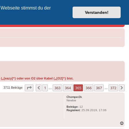
 Webseite stimmst du der
Vodafone-Kabel-Helpdesk
Verstanden!
(„[eazy]“) oder von O2 über Kabel („[O2]“) bist.
Seite
365
von
372
1
363
364
365
366
367
372
Vorherige
N
3711 Beiträge
…
…
Chomper2k
Newbie
Beiträge:
12
Registriert:
25.09.2019, 17:06
Na
ob