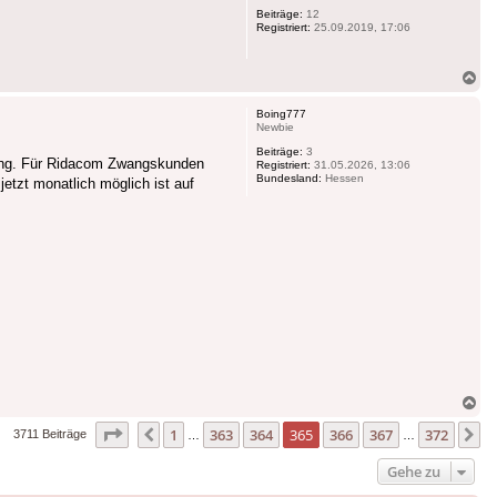
Beiträge:
12
Registriert:
25.09.2019, 17:06
Na
ob
Boing777
Newbie
Beiträge:
3
ang. Für Ridacom Zwangskunden
Registriert:
31.05.2026, 13:06
Bundesland:
Hessen
jetzt monatlich möglich ist auf
Na
ob
Seite
365
von
372
1
363
364
365
366
367
372
Vorherige
N
3711 Beiträge
…
…
Gehe zu