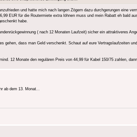
unzufrieden und hatte mich nach langen Zögern dazu durchgerungen eine ver
6,99 EUR für die Routermiete extra löhnen muss und mein Rabatt eh bald auslä
 geschenkt habe.
undenrückgewinnung ( nach 12 Monaten Laufzeit) sicher ein attraktiveres Ange
s gehen, dass man Geld verschenkt. Schaut auf eure Vertragslaufzeiten und v
mind. 12 Monate den regulären Preis von 44,99 für Kabel 150/75 zahlen, dann i
hr ab dem 13. Monat...