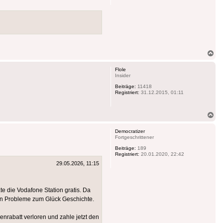
Na
ob
Flole
Insider
Beiträge:
11418
Registriert:
31.12.2015, 01:11
Na
ob
Democratizer
Fortgeschrittener
Beiträge:
189
Registriert:
20.01.2020, 22:42
29.05.2026, 11:15
e die Vodafone Station gratis. Da
chen Probleme zum Glück Geschichte.
rabatt verloren und zahle jetzt den