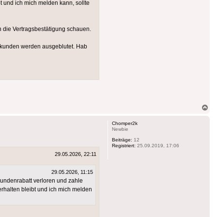
bt und ich mich melden kann, sollte
n die Vertragsbestätigung schauen.
dskunden werden ausgeblutet. Hab
Na
ob
Chomper2k
Newbie
Beiträge:
12
Registriert:
25.09.2019, 17:06
29.05.2026, 22:11
29.05.2026, 11:15
undenrabatt verloren und zahle
 erhalten bleibt und ich mich melden