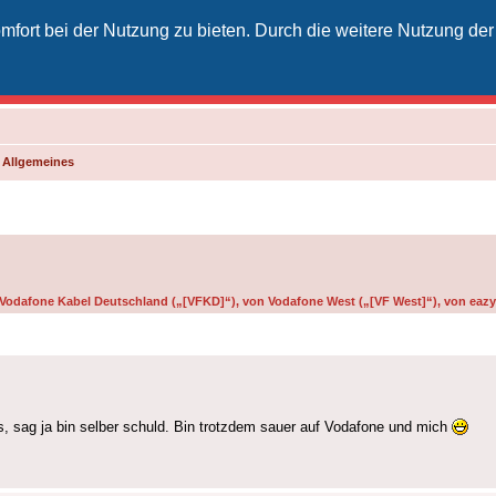
fort bei der Nutzung zu bieten. Durch die weitere Nutzung der
izielles Vodafone-Kabel-Forum
unkt für Kabelkunden von Vodafone - von Kunden für Kunden
d Allgemeines
n Vodafone Kabel Deutschland („[VFKD]“), von Vodafone West („[VF West]“), von eazy 
eis, sag ja bin selber schuld. Bin trotzdem sauer auf Vodafone und mich