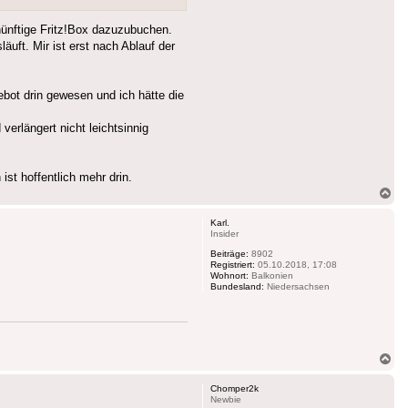
nünftige Fritz!Box dazuzubuchen.
uft. Mir ist erst nach Ablauf der
bot drin gewesen und ich hätte die
erlängert nicht leichtsinnig
st hoffentlich mehr drin.
Na
ob
Karl.
Insider
Beiträge:
8902
Registriert:
05.10.2018, 17:08
Wohnort:
Balkonien
Bundesland:
Niedersachsen
Na
ob
Chomper2k
Newbie