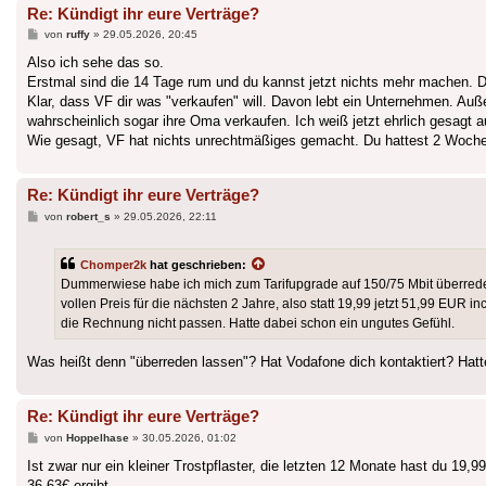
Re: Kündigt ihr eure Verträge?
Beitrag
von
ruffy
»
29.05.2026, 20:45
Also ich sehe das so.
Erstmal sind die 14 Tage rum und du kannst jetzt nichts mehr machen. D
Klar, dass VF dir was "verkaufen" will. Davon lebt ein Unternehmen. 
wahrscheinlich sogar ihre Oma verkaufen. Ich weiß jetzt ehrlich gesagt 
Wie gesagt, VF hat nichts unrechtmäßiges gemacht. Du hattest 2 Wochen
Re: Kündigt ihr eure Verträge?
Beitrag
von
robert_s
»
29.05.2026, 22:11
Chomper2k
hat geschrieben:
Dummerwiese habe ich mich zum Tarifupgrade auf 150/75 Mbit überrede
vollen Preis für die nächsten 2 Jahre, also statt 19,99 jetzt 51,99 EUR i
die Rechnung nicht passen. Hatte dabei schon ein ungutes Gefühl.
Was heißt denn "überreden lassen"? Hat Vodafone dich kontaktiert? Hatte
Re: Kündigt ihr eure Verträge?
Beitrag
von
Hoppelhase
»
30.05.2026, 01:02
Ist zwar nur ein kleiner Trostpflaster, die letzten 12 Monate hast du 
36,63€ ergibt.