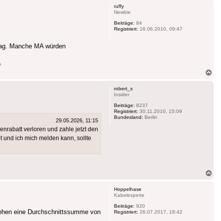
ruffy
Newbie
Beiträge:
84
Registriert:
16.06.2010, 09:47
trag. Manche MA würden
b
Na
ob
robert_s
Insider
Beiträge:
8237
Registriert:
30.11.2010, 15:09
Bundesland:
Berlin
29.05.2026, 11:15
rabatt verloren und zahle jetzt den
bt und ich mich melden kann, sollte
Na
ob
Hoppelhase
Kabelexperte
Beiträge:
920
esehen eine Durchschnittssumme von
Registriert:
26.07.2017, 18:42