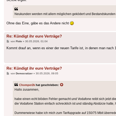
Neukunden werden mit allem möglichen geködert und Bestandskunden 
Ohne das Eine, gäbe es das Andere nicht
Re: Kündigt ihr eure Verträge?
Beitrag
von
Flole
»
30.05.2026, 01:04
Kommt drauf an, wenn es einer der neuen Tarife ist, in denen man nach 
Re: Kündigt ihr eure Verträge?
Beitrag
von
Democratizer
»
30.05.2026, 09:05
Chomper2k
hat geschrieben:
Hallo zusammen,
habe einen echt blöden Fehler gemacht und Vodafone reibt sich jetzt d
die Vodafone Station einfach schrecklich ist und ständig Abstürze hatte
Dummerwiese habe ich mich zum Tarifupgrade auf 150/75 Mbit überrede