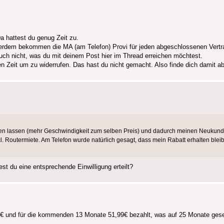
a hattest du genug Zeit zu.
Außerdem bekommen die MA (am Telefon) Provi für jeden abgeschlossenen Ver
auch nicht, was du mit deinem Post hier im Thread erreichen möchtest.
 Zeit um zu widerrufen. Das hast du nicht gemacht. Also finde dich damit a
n lassen (mehr Geschwindigkeit zum selben Preis) und dadurch meinen Neukunden
ncl. Routermiete. Am Telefon wurde natürlich gesagt, dass mein Rabatt erhalten blei
st du eine entsprechende Einwilligung erteilt?
19,99€ und für die kommenden 13 Monate 51,99€ bezahlt, was auf 25 Monate g