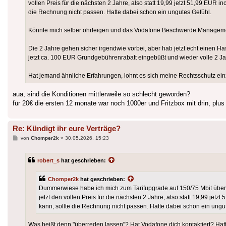
vollen Preis für die nächsten 2 Jahre, also statt 19,99 jetzt 51,99 EUR i
die Rechnung nicht passen. Hatte dabei schon ein ungutes Gefühl.
Könnte mich selber ohrfeigen und das Vodafone Beschwerde Management s
Die 2 Jahre gehen sicher irgendwie vorbei, aber hab jetzt echt einen
jetzt ca. 100 EUR Grundgebührenrabatt eingebüßt und wieder volle 2 Jah
Hat jemand ähnliche Erfahrungen, lohnt es sich meine Rechtsschutz einz
aua, sind die Konditionen mittlerweile so schlecht geworden?
für 20€ die ersten 12 monate war noch 1000er und Fritzbox mit drin, plus
Re: Kündigt ihr eure Verträge?
Beitrag
von
Chomper2k
»
30.05.2026, 15:23
robert_s
hat geschrieben:
Chomper2k
hat geschrieben:
Dummerwiese habe ich mich zum Tarifupgrade auf 150/75 Mbit über
jetzt den vollen Preis für die nächsten 2 Jahre, also statt 19,99 jet
kann, sollte die Rechnung nicht passen. Hatte dabei schon ein ungu
Was heißt denn "überreden lassen"? Hat Vodafone dich kontaktiert? Hatt