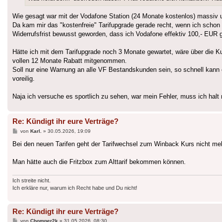
Wie gesagt war mit der Vodafone Station (24 Monate kostenlos) massiv 
Da kam mir das "kostenfreie" Tarifupgrade gerade recht, wenn ich schon 
Widerrufsfrist bewusst geworden, dass ich Vodafone effektiv 100,- EUR
Hätte ich mit dem Tarifupgrade noch 3 Monate gewartet, wäre über die K
vollen 12 Monate Rabatt mitgenommen.
Soll nur eine Warnung an alle VF Bestandskunden sein, so schnell kann e
voreilig.
Naja ich versuche es sportlich zu sehen, war mein Fehler, muss ich halt 
Re: Kündigt ihr eure Verträge?
Beitrag
von
Karl.
»
30.05.2026, 19:09
Bei den neuen Tarifen geht der Tarifwechsel zum Winback Kurs nicht me
Man hätte auch die Fritzbox zum Alttarif bekommen können.
Ich streite nicht.
Ich erkläre nur, warum ich Recht habe und Du nicht!
Re: Kündigt ihr eure Verträge?
Beitrag
von
Chomper2k
»
31.05.2026, 08:30