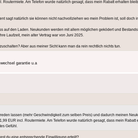
ncl. Routermiete. Am Telefon wurde natürlich gesagt, dass mein Rabatt erhalten blei
agt natürlich sie können nicht nachvollziehen wo mein Problem ist, soll doch i
 Hass auf den Laden. Neukunden werden mit allem möglichen geködert und Bestan
re Laufzeit, mein alter Vertrag war von Juni 2025.
uschalten? Aber aus meiner Sicht kann man da rein rechtlich nichts tun.
 wechsel garantie u.a
reden lassen (mehr Geschwindigkeit zum selben Preis) und dadurch meinen Neuk
zt 51,99 EUR incl. Routermiete. Am Telefon wurde natürlich gesagt, dass mein Rabatt
tes Gefühl.
est du eine entsprechende Einwilligung erteilt?