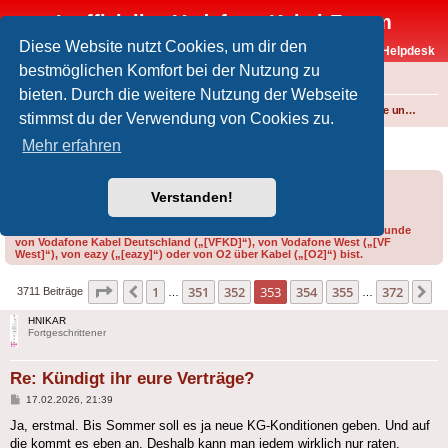
Inoffizielles Vodafone-Kabel-Forum
Diese Website nutzt Cookies, um dir den
Vodafone-Kabel-Helpdesk
bestmöglichen Komfort bei der Nutzung zu
FAQ
bieten. Durch die weitere Nutzung der Webseite
Foren-Übersicht
Internet und Telefon über Kabel
Produkte, Verträge und Allgemeines
stimmst du der Verwendung von Cookies zu.
Kündigt ihr eure Verträge?
Mehr erfahren
Forumsregeln
Forenregeln
Verstanden!
Bitte gib bei der Erstellung eines Threads im Feld „Präfix“ an, ob du Kunde
von Vodafone Kabel Deutschland („[VFKD]“), von Vodafone West („[VF
West]“), von eazy („[eazy]“) oder von O2 über Kabel („[O2]“) bist.
Seite
353
von
372
1
351
352
353
354
355
372
Vorherige
N
3711 Beiträge
…
…
HNIKAR
Fortgeschrittener
Re: Kündigt ihr eure Verträge?
Beitrag
17.02.2026, 21:39
Ja, erstmal. Bis Sommer soll es ja neue KG-Konditionen geben. Und auf
die kommt es eben an. Deshalb kann man jedem wirklich nur raten,