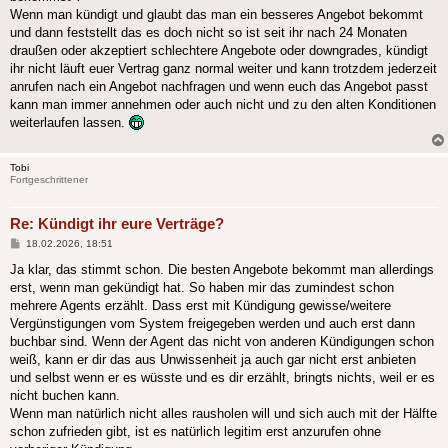
Wenn man kündigt und glaubt das man ein besseres Angebot bekommt
und dann feststellt das es doch nicht so ist seit ihr nach 24 Monaten
draußen oder akzeptiert schlechtere Angebote oder downgrades, kündigt
ihr nicht läuft euer Vertrag ganz normal weiter und kann trotzdem jederzeit
anrufen nach ein Angebot nachfragen und wenn euch das Angebot passt
kann man immer annehmen oder auch nicht und zu den alten Konditionen
weiterlaufen lassen.
Tobi
Fortgeschrittener
Re: Kündigt ihr eure Verträge?
Beitrag
18.02.2026, 18:51
Ja klar, das stimmt schon. Die besten Angebote bekommt man allerdings
erst, wenn man gekündigt hat. So haben mir das zumindest schon
mehrere Agents erzählt. Dass erst mit Kündigung gewisse/weitere
Vergünstigungen vom System freigegeben werden und auch erst dann
buchbar sind. Wenn der Agent das nicht von anderen Kündigungen schon
weiß, kann er dir das aus Unwissenheit ja auch gar nicht erst anbieten
und selbst wenn er es wüsste und es dir erzählt, bringts nichts, weil er es
nicht buchen kann.
Wenn man natürlich nicht alles rausholen will und sich auch mit der Hälfte
schon zufrieden gibt, ist es natürlich legitim erst anzurufen ohne