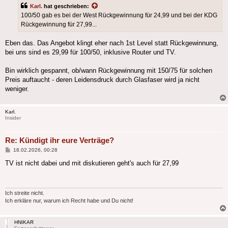
Karl.
hat geschrieben:
100/50 gab es bei der West Rückgewinnung für 24,99 und bei der KDG
Rückgewinnung für 27,99...
Eben das. Das Angebot klingt eher nach 1st Level statt Rückgewinnung,
bei uns sind es 29,99 für 100/50, inklusive Router und TV.
Bin wirklich gespannt, ob/wann Rückgewinnung mit 150/75 für solchen
Preis auftaucht - deren Leidensdruck durch Glasfaser wird ja nicht
weniger.
Karl.
Insider
Re: Kündigt ihr eure Verträge?
Beitrag
18.02.2026, 00:28
TV ist nicht dabei und mit diskutieren geht's auch für 27,99
Ich streite nicht.
Ich erkläre nur, warum ich Recht habe und Du nicht!
HNIKAR