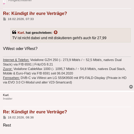
Fortgeschrittener
Re: Kündigt ihr eure Verträge?
Beitrag
18.02.2026, 07:33
Karl.
hat geschrieben:
TV ist nicht dabei und mit diskutieren geht's auch für 27,99
VWest oder VRest?
Internet & Telefon:
Vodafone GZH 250 (↓ 273,9 Mbit/s / ↑ 52,5 Mbit/s, natives Dual
Stack) via F!B 6591 | FritzOS 8.21
Zuvor:
Vodafone CableMax 1000 (↓ 1095,7 Mbit/s / ↑ 54,8 Mbit/s, natives Dual Stack,
Mobile & Euro-Flat) via F!B 6591 seit 06.04.2020
Fernsehen:
DVB-C via VWest am LG 55SK9500 mit IPS-FALD-Display (Private in HD
via EVO 3.0 CI-Modul und alter V23-Smartcard)
Karl.
Insider
Re: Kündigt ihr eure Verträge?
Beitrag
18.02.2026, 08:36
Rest