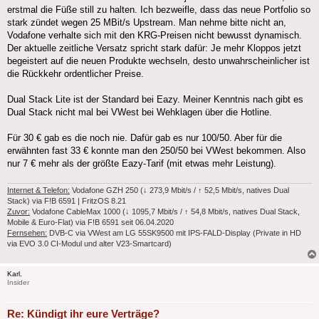
erstmal die Füße still zu halten. Ich bezweifle, dass das neue Portfolio so
stark zündet wegen 25 MBit/s Upstream. Man nehme bitte nicht an,
Vodafone verhalte sich mit den KRG-Preisen nicht bewusst dynamisch.
Der aktuelle zeitliche Versatz spricht stark dafür: Je mehr Kloppos jetzt
begeistert auf die neuen Produkte wechseln, desto unwahrscheinlicher ist
die Rückkehr ordentlicher Preise.
Dual Stack Lite ist der Standard bei Eazy. Meiner Kenntnis nach gibt es
Dual Stack nicht mal bei VWest bei Wehklagen über die Hotline.
Für 30 € gab es die noch nie. Dafür gab es nur 100/50. Aber für die
erwähnten fast 33 € konnte man den 250/50 bei VWest bekommen. Also
nur 7 € mehr als der größte Eazy-Tarif (mit etwas mehr Leistung).
Internet & Telefon:
Vodafone GZH 250 (↓ 273,9 Mbit/s / ↑ 52,5 Mbit/s, natives Dual
Stack) via F!B 6591 | FritzOS 8.21
Zuvor:
Vodafone CableMax 1000 (↓ 1095,7 Mbit/s / ↑ 54,8 Mbit/s, natives Dual Stack,
Mobile & Euro-Flat) via F!B 6591 seit 06.04.2020
Fernsehen:
DVB-C via VWest am LG 55SK9500 mit IPS-FALD-Display (Private in HD
via EVO 3.0 CI-Modul und alter V23-Smartcard)
Karl.
Insider
Re: Kündigt ihr eure Verträge?