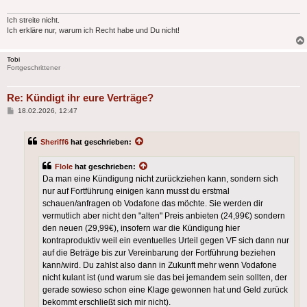
Ich streite nicht.
Ich erkläre nur, warum ich Recht habe und Du nicht!
Tobi
Fortgeschrittener
Re: Kündigt ihr eure Verträge?
Beitrag
18.02.2026, 12:47
Sheriff6
hat geschrieben:
Flole
hat geschrieben:
Da man eine Kündigung nicht zurückziehen kann, sondern sich
nur auf Fortführung einigen kann musst du erstmal
schauen/anfragen ob Vodafone das möchte. Sie werden dir
vermutlich aber nicht den "alten" Preis anbieten (24,99€) sondern
den neuen (29,99€), insofern war die Kündigung hier
kontraproduktiv weil ein eventuelles Urteil gegen VF sich dann nur
auf die Beträge bis zur Vereinbarung der Fortführung beziehen
kann/wird. Du zahlst also dann in Zukunft mehr wenn Vodafone
nicht kulant ist (und warum sie das bei jemandem sein sollten, der
gerade sowieso schon eine Klage gewonnen hat und Geld zurück
bekommt erschließt sich mir nicht).