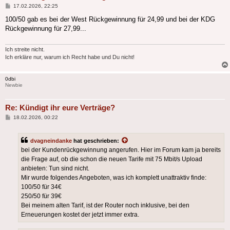
Beitrag
17.02.2026, 22:25
100/50 gab es bei der West Rückgewinnung für 24,99 und bei der KDG
Rückgewinnung für 27,99...
Ich streite nicht.
Ich erkläre nur, warum ich Recht habe und Du nicht!
0dbi
Newbie
Re: Kündigt ihr eure Verträge?
Beitrag
18.02.2026, 00:22
dvagneindanke
hat geschrieben:
bei der Kundenrückgewinnung angerufen. Hier im Forum kam ja bereits
die Frage auf, ob die schon die neuen Tarife mit 75 Mbit/s Upload
anbieten: Tun sind nicht.
Mir wurde folgendes Angeboten, was ich komplett unattraktiv finde:
100/50 für 34€
250/50 für 39€
Bei meinem alten Tarif, ist der Router noch inklusive, bei den
Erneuerungen kostet der jetzt immer extra.