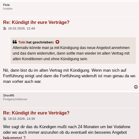
Flole
Insider
Re: Kündigt ihr eure Verträge?
Beitrag
18.02.2026, 12:49
Tobi
hat geschrieben:
Alternativ könnte man ja mit Kündigung das neue Angebot annehmen
und das dann widerrufen, dann sollte man wieder im alten Vertrag mit
alten Konditionen und ohne Kündigung sein.
Nö, dann bist du im alten Vertrag mit Kündigung. Wenn man sich auf
Fortführung einigt und dann die Fortführung widerruft ist man genau da wo
man vorher auch war.
Sheriff6
Fortgeschrittener
Re: Kündigt ihr eure Verträge?
Beitrag
18.02.2026, 14:36
Wer sagt dir das du Kündigen mußt nach 24 Monaten um bei Vodafone
oder wo auch immer anzurufen ob du eventuell ein besseres Angebot
bekommst ?