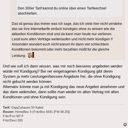
Den 300er Tarif kannst du online über einen Tarifwechsel
abschließen.
Das ist genau das immer was ich sage, das ich viele hier nicht verstehe
das sie ihre Internettarife einfach kündigen ohne zu wissen wie die
aktuellen Konditionen sind und da kann man heute nur verlieren.
Lasst eure alten Verträge weiterlaufen und nicht mehr kündigen !!
Ansonsten wundert euch nicht warum ihr dann viel schlechtere
Konditionen bekommt oder mehr bezahlen müßt für die gleiche
Leistung.
Und wie soll ich dann wissen, was mir noch besseres angeboten werden
würde mit Kündigung? Bei ner eingetragenen Kündigung gibt deren
System ja mehr Leistungen/bessere Angebote frei, die ohne Kündigung
nicht gebucht werden können.
Alternativ könnte man ja mit Kündigung das neue Angebot annehmen und
das dann widerrufen, dann sollte man wieder im alten Vertrag mit alten
Konditionen und ohne Kündigung sein.
Tarif:
GigaZuhause 50 Kabel
Router:
HomeBox 4 (FritzBox 6591 [FW 08.25])
Fritz!Fon MT-F
Fritz!Dect 200