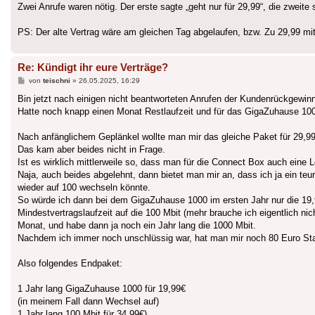
Zwei Anrufe waren nötig. Der erste sagte „geht nur für 29,99“, die zwei
PS: Der alte Vertrag wäre am gleichen Tag abgelaufen, bzw. Zu 29,99 mit
Re: Kündigt ihr eure Verträge?
Beitrag
von
teischni
»
26.05.2025, 16:29
Bin jetzt nach einigen nicht beantworteten Anrufen der Kundenrückgewi
Hatte noch knapp einen Monat Restlaufzeit und für das GigaZuhause 100 
Nach anfänglichem Geplänkel wollte man mir das gleiche Paket für 29,99 
Das kam aber beides nicht in Frage.
Ist es wirklich mittlerweile so, dass man für die Connect Box auch eine 
Naja, auch beides abgelehnt, dann bietet man mir an, dass ich ja ein t
wieder auf 100 wechseln könnte.
So würde ich dann bei dem GigaZuhause 1000 im ersten Jahr nur die 19,9
Mindestvertragslaufzeit auf die 100 Mbit (mehr brauche ich eigentlich ni
Monat, und habe dann ja noch ein Jahr lang die 1000 Mbit.
Nachdem ich immer noch unschlüssig war, hat man mir noch 80 Euro Sta
Also folgendes Endpaket:
1 Jahr lang GigaZuhause 1000 für 19,99€
(in meinem Fall dann Wechsel auf)
1 Jahr lang 100 Mbit für 34,99€)