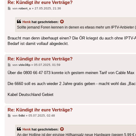
Re: Kündigt ihr eure Verträge?
Beitrag
von
robert_s
»
27.05.2025, 21:36
Henk
hat geschrieben:
Sollte jemand Foren kennen in denen es etwas mehr um IPTV-Anbieter 
Braucht man denn überhaupt einen? Die ÖR kriegst du auch ohne IPTV-An
Bedarf ist damit vollauf abgedeckt.
Re: Kündigt ihr eure Verträge?
Beitrag
von
vble38p
»
05.07.2025, 01:59
Über die 0800 66 47 073 konnte ich gestern meinen Tarif von Cable Max 
Die 6660 soll es auch wieder 2 Jahre gratis geben - macht wohl das „Ba
Kabel Deutschland Gebiet
Re: Kündigt ihr eure Verträge?
Beitrag
von
0dbi
»
05.07.2025, 02:48
Henk
hat geschrieben:
An der Hotline ist der einzige Hilfsansatz neue Hardware (gegen 5,99 € mo