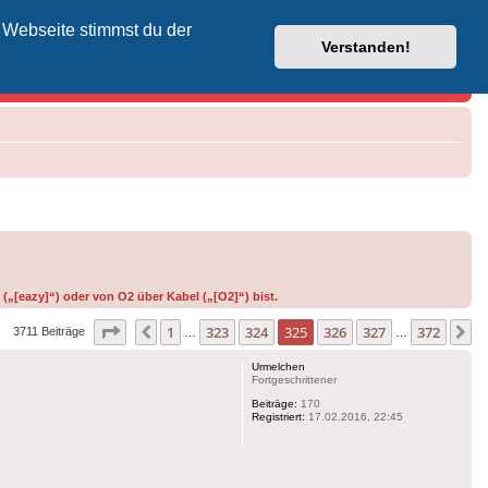
 Webseite stimmst du der
Vodafone-Kabel-Helpdesk
Verstanden!
(„[eazy]“) oder von O2 über Kabel („[O2]“) bist.
Seite
325
von
372
1
323
324
325
326
327
372
Vorherige
N
3711 Beiträge
…
…
Urmelchen
Fortgeschrittener
Beiträge:
170
Registriert:
17.02.2016, 22:45