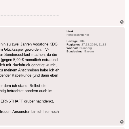
Na
ob
Henk
Fortgeschrittener
Beiträge:
104
s hin zu zwei Jahren Vodafone KDG
Registriert:
27.12.2020, 11:32
Wohnort:
Nürnberg
zum Glücksspiel geworden, TV-
Bundesland:
Bayern
den Sendersuchlauf machen, da die
 (gegen 5,99 € monatlich extra und
lich mit Nachdruck genötigt wurde,
n zu meinem Anschreiben habe ich eh
riedender Kabelkunde (und dann eben
er dem ich stand. Selbst die
htig betrachtet sondern auch im
an ERNSTHAFT drüber nachdenkt,
reuen. Ansonsten bin ich hier noch
Na
ob