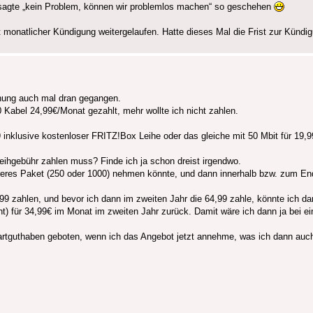
te sagte „kein Problem, können wir problemlos machen“ so geschehen
 monatlicher Kündigung weitergelaufen. Hatte dieses Mal die Frist zur Kündi
nnung auch mal dran gegangen.
Kabel 24,99€/Monat gezahlt, mehr wollte ich nicht zahlen.
inklusive kostenloser FRITZ!Box Leihe oder das gleiche mit 50 Mbit für 19,9
Leihgebühr zahlen muss? Finde ich ja schon dreist irgendwo.
eureres Paket (250 oder 1000) nehmen könnte, und dann innerhalb bzw. zum End
9 zahlen, und bevor ich dann im zweiten Jahr die 64,99 zahle, könnte ich da
cht) für 34,99€ im Monat im zweiten Jahr zurück. Damit wäre ich dann ja bei 
rtguthaben geboten, wenn ich das Angebot jetzt annehme, was ich dann auc