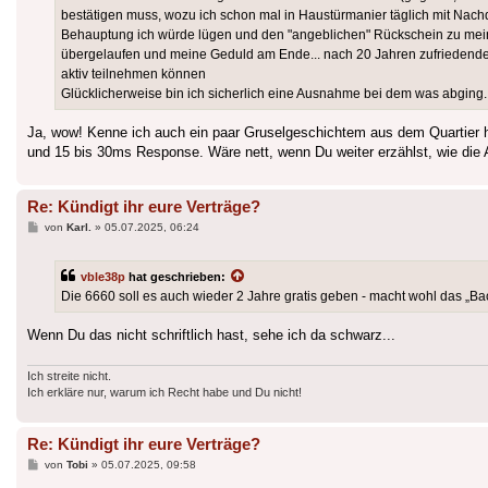
bestätigen muss, wozu ich schon mal in Haustürmanier täglich mit Nachd
Behauptung ich würde lügen und den "angeblichen" Rückschein zu meinem 
übergelaufen und meine Geduld am Ende... nach 20 Jahren zufriedender
aktiv teilnehmen können
Glücklicherweise bin ich sicherlich eine Ausnahme bei dem was abging.
Ja, wow! Kenne ich auch ein paar Gruselgeschichtem aus dem Quartier hie
und 15 bis 30ms Response. Wäre nett, wenn Du weiter erzählst, wie die Al
Re: Kündigt ihr eure Verträge?
Beitrag
von
Karl.
»
05.07.2025, 06:24
vble38p
hat geschrieben:
Die 6660 soll es auch wieder 2 Jahre gratis geben - macht wohl das „Ba
Wenn Du das nicht schriftlich hast, sehe ich da schwarz...
Ich streite nicht.
Ich erkläre nur, warum ich Recht habe und Du nicht!
Re: Kündigt ihr eure Verträge?
Beitrag
von
Tobi
»
05.07.2025, 09:58