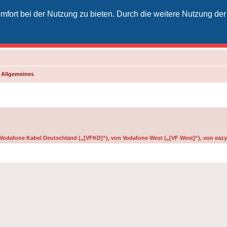
fort bei der Nutzung zu bieten. Durch die weitere Nutzung der
izielles Vodafone-Kabel-Forum
unkt für Kabelkunden von Vodafone - von Kunden für Kunden
d Allgemeines
n Vodafone Kabel Deutschland („[VFKD]“), von Vodafone West („[VF West]“), von eazy 