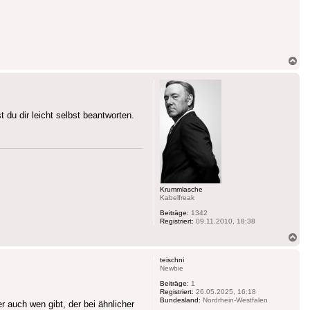
Na
ob
du dir leicht selbst beantworten.
Krummlasche
Kabelfreak
Beiträge:
1342
Registriert:
09.11.2010, 18:38
Na
ob
teischni
Newbie
Beiträge:
1
Registriert:
26.05.2025, 16:18
Bundesland:
Nordrhein-Westfalen
 auch wen gibt, der bei ähnlicher