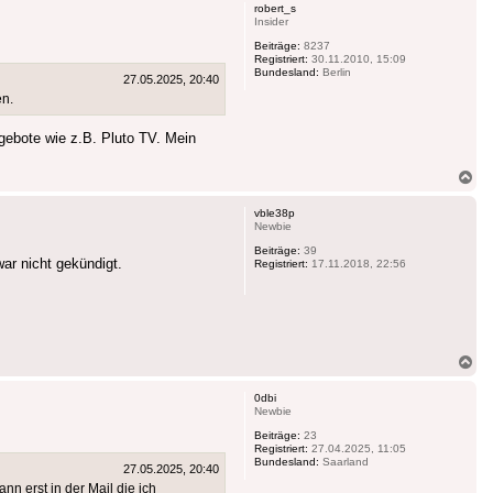
robert_s
Insider
Beiträge:
8237
Registriert:
30.11.2010, 15:09
Bundesland:
Berlin
27.05.2025, 20:40
en.
gebote wie z.B. Pluto TV. Mein
Na
ob
vble38p
Newbie
Beiträge:
39
ar nicht gekündigt.
Registriert:
17.11.2018, 22:56
Na
ob
0dbi
Newbie
Beiträge:
23
Registriert:
27.04.2025, 11:05
Bundesland:
Saarland
27.05.2025, 20:40
nn erst in der Mail die ich