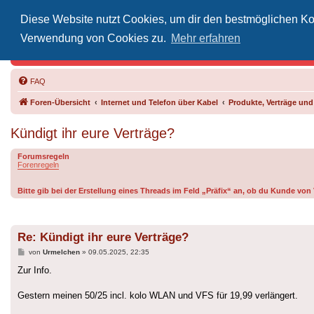
Diese Website nutzt Cookies, um dir den bestmöglichen Kom
Inoff
Verwendung von Cookies zu.
Mehr erfahren
Der Treffp
FAQ
Foren-Übersicht
Internet und Telefon über Kabel
Produkte, Verträge un
Kündigt ihr eure Verträge?
Forumsregeln
Forenregeln
Bitte gib bei der Erstellung eines Threads im Feld „Präfix“ an, ob du Kunde vo
Re: Kündigt ihr eure Verträge?
Beitrag
von
Urmelchen
»
09.05.2025, 22:35
Zur Info.
Gestern meinen 50/25 incl. kolo WLAN und VFS für 19,99 verlängert.