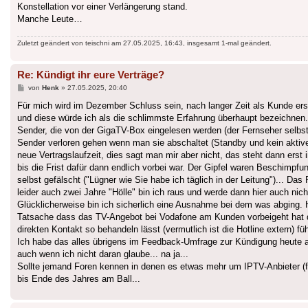
Konstellation vor einer Verlängerung stand.
Manche Leute…
Zuletzt geändert von
teischni
am 27.05.2025, 16:43, insgesamt 1-mal geändert.
Re: Kündigt ihr eure Verträge?
Beitrag
von
Henk
»
27.05.2025, 20:40
Für mich wird im Dezember Schluss sein, nach langer Zeit als Kunde e
und diese würde ich als die schlimmste Erfahrung überhaupt bezeichnen. 
Sender, die von der GigaTV-Box eingelesen werden (der Fernseher selbs
Sender verloren gehen wenn man sie abschaltet (Standby und kein aktive
neue Vertragslaufzeit, dies sagt man mir aber nicht, das steht dann erst
bis die Frist dafür dann endlich vorbei war. Der Gipfel waren Beschim
selbst gefälscht ("Lügner wie Sie habe ich täglich in der Leitung")... 
leider auch zwei Jahre "Hölle" bin ich raus und werde dann hier auch nic
Glücklicherweise bin ich sicherlich eine Ausnahme bei dem was abging. H
Tatsache dass das TV-Angebot bei Vodafone am Kunden vorbeigeht hat da
direkten Kontakt so behandeln lässt (vermutlich ist die Hotline extern) fü
Ich habe das alles übrigens im Feedback-Umfrage zur Kündigung heute
auch wenn ich nicht daran glaube... na ja...
Sollte jemand Foren kennen in denen es etwas mehr um IPTV-Anbieter (
bis Ende des Jahres am Ball...