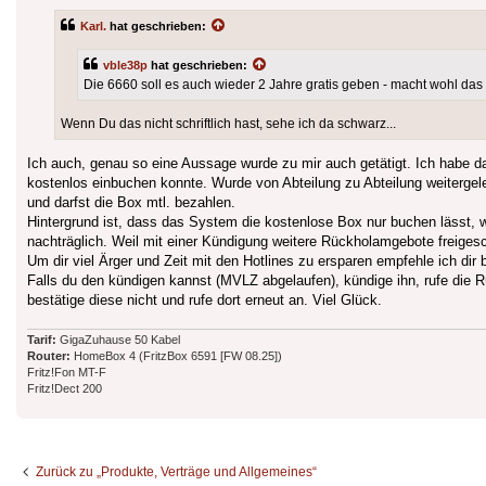
Karl.
hat geschrieben:
vble38p
hat geschrieben:
Die 6660 soll es auch wieder 2 Jahre gratis geben - macht wohl das
Wenn Du das nicht schriftlich hast, sehe ich da schwarz...
Ich auch, genau so eine Aussage wurde zu mir auch getätigt. Ich habe 
kostenlos einbuchen konnte. Wurde von Abteilung zu Abteilung weitergelei
und darfst die Box mtl. bezahlen.
Hintergrund ist, dass das System die kostenlose Box nur buchen lässt, we
nachträglich. Weil mit einer Kündigung weitere Rückholamgebote freigesc
Um dir viel Ärger und Zeit mit den Hotlines zu ersparen empfehle ich dir b
Falls du den kündigen kannst (MVLZ abgelaufen), kündige ihn, rufe die 
bestätige diese nicht und rufe dort erneut an. Viel Glück.
Tarif:
GigaZuhause 50 Kabel
Router:
HomeBox 4 (FritzBox 6591 [FW 08.25])
Fritz!Fon MT-F
Fritz!Dect 200
Zurück zu „Produkte, Verträge und Allgemeines“