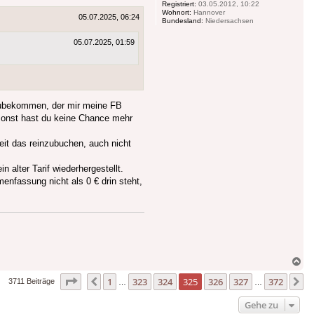
Registriert:
03.05.2012, 10:22
Wohnort:
Hannover
05.07.2025, 06:24
Bundesland:
Niedersachsen
05.07.2025, 01:59
 zubekommen, der mir meine FB
, sonst hast du keine Chance mehr
eit das reinzubuchen, auch nicht
 alter Tarif wiederhergestellt.
nfassung nicht als 0 € drin steht,
Na
ob
Seite
325
von
372
1
323
324
325
326
327
372
Vorherige
N
3711 Beiträge
…
…
Gehe zu