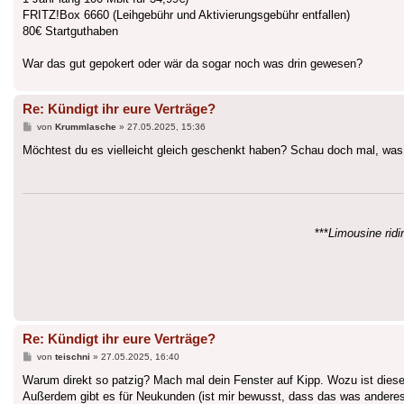
FRITZ!Box 6660 (Leihgebühr und Aktivierungsgebühr entfallen)
80€ Startguthaben
War das gut gepokert oder wär da sogar noch was drin gewesen?
Re: Kündigt ihr eure Verträge?
Beitrag
von
Krummlasche
»
27.05.2025, 15:36
Möchtest du es vielleicht gleich geschenkt haben? Schau doch mal, was d
***
Limousine ridin
Re: Kündigt ihr eure Verträge?
Beitrag
von
teischni
»
27.05.2025, 16:40
Warum direkt so patzig? Mach mal dein Fenster auf Kipp. Wozu ist die
Außerdem gibt es für Neukunden (ist mir bewusst, dass das was anderes i