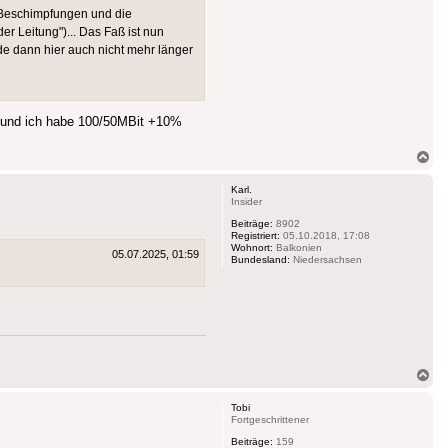
n Beschimpfungen und die
r Leitung")... Das Faß ist nun
e dann hier auch nicht mehr länger
ht und ich habe 100/50MBit +10%
Na
ob
Karl.
Insider
Beiträge:
8902
Registriert:
05.10.2018, 17:08
Wohnort:
Balkonien
05.07.2025, 01:59
Bundesland:
Niedersachsen
Na
ob
Tobi
Fortgeschrittener
Beiträge:
159