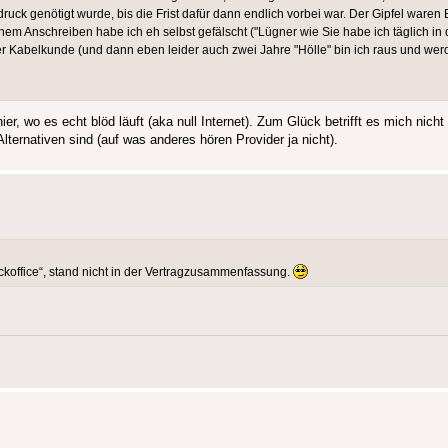
ruck genötigt wurde, bis die Frist dafür dann endlich vorbei war. Der Gipfel ware
Anschreiben habe ich eh selbst gefälscht ("Lügner wie Sie habe ich täglich in de
 Kabelkunde (und dann eben leider auch zwei Jahre "Hölle" bin ich raus und werd
r, wo es echt blöd läuft (aka null Internet). Zum Glück betrifft es mich nic
ternativen sind (auf was anderes hören Provider ja nicht).
ckoffice“, stand nicht in der Vertragzusammenfassung.