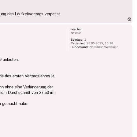
gung des Laufzeitvertrags verpasst
Na
ob
teischni
Newbie
Beiträge:
1
Registriert:
26.05.2025, 16:18
Bundesland:
Nordrhein-Westfalen
9 anbieten.
e des ersten Vertragsjahres ja
nn ohne eine Verlängerung der
einem Durchschnitt von 27,50 im
h gemacht habe.