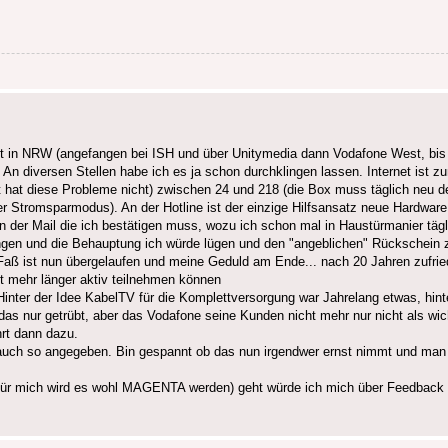
rst in NRW (angefangen bei ISH und über Unitymedia dann Vodafone West, bi
An diversen Stellen habe ich es ja schon durchklingen lassen. Internet ist 
t hat diese Probleme nicht) zwischen 24 und 218 (die Box muss täglich neu 
r Stromsparmodus). An der Hotline ist der einzige Hilfsansatz neue Hardware
 in der Mail die ich bestätigen muss, wozu ich schon mal in Haustürmanier täg
pfungen und die Behauptung ich würde lügen und den "angeblichen" Rückschei
Das Faß ist nun übergelaufen und meine Geduld am Ende... nach 20 Jahren zuf
ht mehr länger aktiv teilnehmen können
inter der Idee KabelTV für die Komplettversorgung war Jahrelang etwas, hint
s nur getrübt, aber das Vodafone seine Kunden nicht mehr nur nicht als wic
hrt dann dazu.
 auch so angegeben. Bin gespannt ob das nun irgendwer ernst nimmt und m
für mich wird es wohl MAGENTA werden) geht würde ich mich über Feedback f