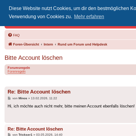
Diese Website nutzt Cookies, um dir den bestmöglichen Kom
Inoff
Verwendung von Cookies zu.
Mehr erfahren
Der Treffp
FAQ
Foren-Übersicht
Intern
Rund um Forum und Helpdesk
Bitte Account löschen
Forumsregeln
Forenregeln
Re: Bitte Account löschen
Beitrag
von
Minos
»
13.02.2026, 11:22
Hi, ich möchte auch nicht mehr, bitte meinen Account ebenfalls löschen!
Re: Bitte Account löschen
Beitrag
von
Trickser1
»
03.05.2026, 14:40