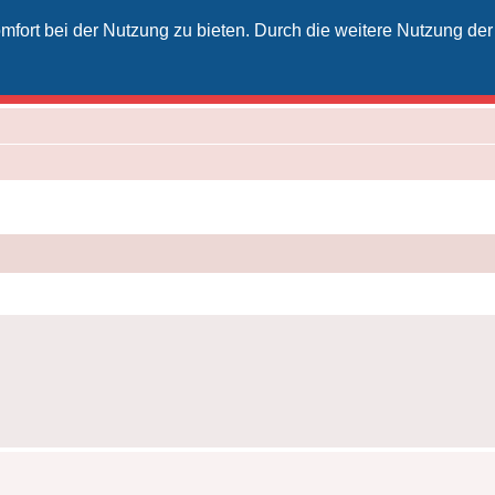
fort bei der Nutzung zu bieten. Durch die weitere Nutzung der
izielles Vodafone-Kabel-Forum
unkt für Kabelkunden von Vodafone - von Kunden für Kunden