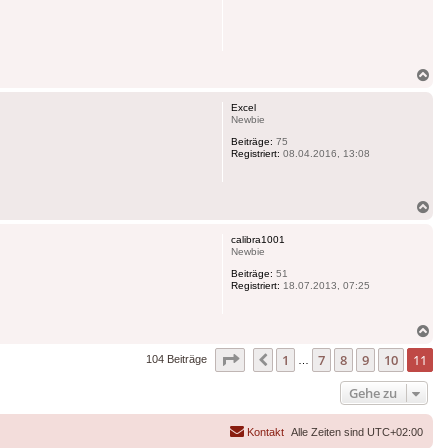
Na
ob
Excel
Newbie
Beiträge:
75
Registriert:
08.04.2016, 13:08
Na
ob
calibra1001
Newbie
Beiträge:
51
Registriert:
18.07.2013, 07:25
Na
ob
Seite
11
von
11
1
7
8
9
10
11
Vorherige
104 Beiträge
…
Gehe zu
Kontakt
Alle Zeiten sind
UTC+02:00