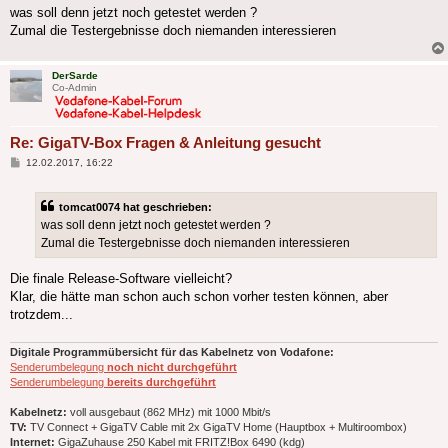
was soll denn jetzt noch getestet werden ?
Zumal die Testergebnisse doch niemanden interessieren
DerSarde
Co-Admin
Re: GigaTV-Box Fragen & Anleitung gesucht
Beitrag
12.02.2017, 16:22
tomcat0074 hat geschrieben:
was soll denn jetzt noch getestet werden ?
Zumal die Testergebnisse doch niemanden interessieren
Die finale Release-Software vielleicht?
Klar, die hätte man schon auch schon vorher testen können, aber
trotzdem...
Digitale Programmübersicht für das Kabelnetz von Vodafone:
Senderumbelegung
noch nicht durchgeführt
Senderumbelegung
bereits durchgeführt
Kabelnetz:
voll ausgebaut (862 MHz) mit 1000 Mbit/s
TV:
TV Connect + GigaTV Cable mit 2x GigaTV Home (Hauptbox + Multiroombox)
Internet:
GigaZuhause 250 Kabel mit FRITZ!Box 6490 (kdg)