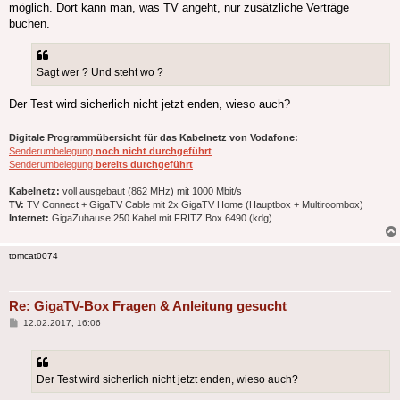
möglich. Dort kann man, was TV angeht, nur zusätzliche Verträge
buchen.
Sagt wer ? Und steht wo ?
Der Test wird sicherlich nicht jetzt enden, wieso auch?
Digitale Programmübersicht für das Kabelnetz von Vodafone:
Senderumbelegung
noch nicht durchgeführt
Senderumbelegung
bereits durchgeführt
Kabelnetz:
voll ausgebaut (862 MHz) mit 1000 Mbit/s
TV:
TV Connect + GigaTV Cable mit 2x GigaTV Home (Hauptbox + Multiroombox)
Internet:
GigaZuhause 250 Kabel mit FRITZ!Box 6490 (kdg)
tomcat0074
Re: GigaTV-Box Fragen & Anleitung gesucht
Beitrag
12.02.2017, 16:06
Der Test wird sicherlich nicht jetzt enden, wieso auch?