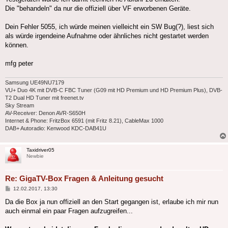
Die "behandeln" da nur die offiziell über VF erworbenen Geräte.
Dein Fehler 5055, ich würde meinen vielleicht ein SW Bug(?), liest sich
als würde irgendeine Aufnahme oder ähnliches nicht gestartet werden
können.
mfg peter
Samsung UE49NU7179
VU+ Duo 4K mit DVB-C FBC Tuner (G09 mit HD Premium und HD Premium Plus), DVB-
T2 Dual HD Tuner mit freenet.tv
Sky Stream
AV-Receiver: Denon AVR-S650H
Internet & Phone: FritzBox 6591 (mit Fritz 8.21), CableMax 1000
DAB+ Autoradio: Kenwood KDC-DAB41U
Taxidriver05
Newbie
Re: GigaTV-Box Fragen & Anleitung gesucht
Beitrag
12.02.2017, 13:30
Da die Box ja nun offiziell an den Start gegangen ist, erlaube ich mir nun
auch einmal ein paar Fragen aufzugreifen...