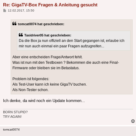
Re: GigaTV-Box Fragen & Anleitung gesucht
Beitrag
12.02.2017, 15:50
tomcat0074 hat geschrieben:
Taxidriver05 hat geschrieben:
Da die Box ja nun offiziell an den Start gegangen ist, erlaube ich
mir nun auch einmal ein paar Fragen aufzugreifen...
Aber eine entscheiden Frage/Antwort fehlt.
Was ist nun mit den Testboxen ? Bekommen die auch eine Final-
Firmware oder bleiben sie im Betastatus.
Problem ist folgendes:
Als Test-User kann ich keine GigaTV buchen.
Als Non-Tester schon.
Ich denke, da wird noch ein Update kommen...
BORN STUPID?
TRY AGAIN!
tomcat0074