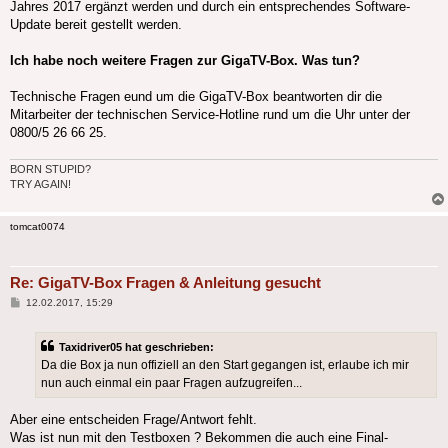
Jahres 2017 ergänzt werden und durch ein entsprechendes Software-
Update bereit gestellt werden.
Ich habe noch weitere Fragen zur GigaTV-Box. Was tun?
Technische Fragen eund um die GigaTV-Box beantworten dir die
Mitarbeiter der technischen Service-Hotline rund um die Uhr unter der
0800/5 26 66 25.
BORN STUPID?
TRY AGAIN!
tomcat0074
Re: GigaTV-Box Fragen & Anleitung gesucht
Beitrag
12.02.2017, 15:29
Taxidriver05 hat geschrieben:
Da die Box ja nun offiziell an den Start gegangen ist, erlaube ich mir
nun auch einmal ein paar Fragen aufzugreifen...
Aber eine entscheiden Frage/Antwort fehlt.
Was ist nun mit den Testboxen ? Bekommen die auch eine Final-