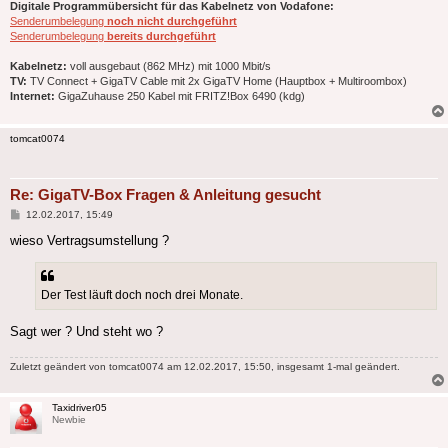
Digitale Programmübersicht für das Kabelnetz von Vodafone:
Senderumbelegung
noch nicht durchgeführt
Senderumbelegung
bereits durchgeführt
Kabelnetz:
voll ausgebaut (862 MHz) mit 1000 Mbit/s
TV:
TV Connect + GigaTV Cable mit 2x GigaTV Home (Hauptbox + Multiroombox)
Internet:
GigaZuhause 250 Kabel mit FRITZ!Box 6490 (kdg)
tomcat0074
Re: GigaTV-Box Fragen & Anleitung gesucht
Beitrag
12.02.2017, 15:49
wieso Vertragsumstellung ?
Der Test läuft doch noch drei Monate.
Sagt wer ? Und steht wo ?
Zuletzt geändert von
tomcat0074
am 12.02.2017, 15:50, insgesamt 1-mal geändert.
Taxidriver05
Newbie