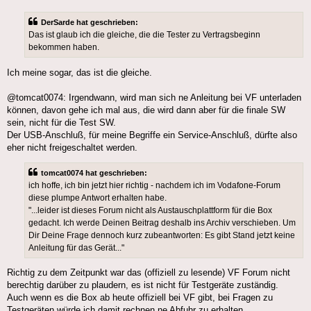
DerSarde hat geschrieben:
Das ist glaub ich die gleiche, die die Tester zu Vertragsbeginn
bekommen haben.
Ich meine sogar, das ist die gleiche.
@tomcat0074: Irgendwann, wird man sich ne Anleitung bei VF unterladen
können, davon gehe ich mal aus, die wird dann aber für die finale SW
sein, nicht für die Test SW.
Der USB-Anschluß, für meine Begriffe ein Service-Anschluß, dürfte also
eher nicht freigeschaltet werden.
tomcat0074 hat geschrieben:
ich hoffe, ich bin jetzt hier richtig - nachdem ich im Vodafone-Forum
diese plumpe Antwort erhalten habe.
"...leider ist dieses Forum nicht als Austauschplattform für die Box
gedacht. Ich werde Deinen Beitrag deshalb ins Archiv verschieben. Um
Dir Deine Frage dennoch kurz zubeantworten: Es gibt Stand jetzt keine
Anleitung für das Gerät..."
Richtig zu dem Zeitpunkt war das (offiziell zu lesende) VF Forum nicht
berechtig darüber zu plaudern, es ist nicht für Testgeräte zuständig.
Auch wenn es die Box ab heute offiziell bei VF gibt, bei Fragen zu
Testgeräten würde ich damit rechnen ne Abfuhr zu erhalten.