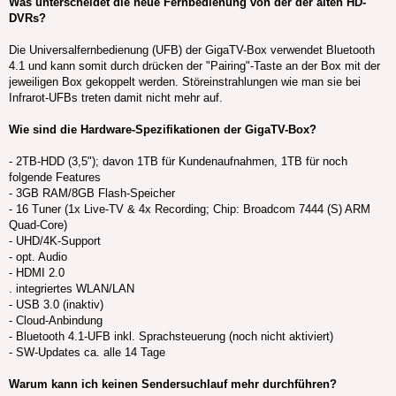
Was unterscheidet die neue Fernbedienung von der der alten HD-
DVRs?
Die Universalfernbedienung (UFB) der GigaTV-Box verwendet Bluetooth
4.1 und kann somit durch drücken der "Pairing"-Taste an der Box mit der
jeweiligen Box gekoppelt werden. Störeinstrahlungen wie man sie bei
Infrarot-UFBs treten damit nicht mehr auf.
Wie sind die Hardware-Spezifikationen der GigaTV-Box?
- 2TB-HDD (3,5"); davon 1TB für Kundenaufnahmen, 1TB für noch
folgende Features
- 3GB RAM/8GB Flash-Speicher
- 16 Tuner (1x Live-TV & 4x Recording; Chip: Broadcom 7444 (S) ARM
Quad-Core)
- UHD/4K-Support
- opt. Audio
- HDMI 2.0
. integriertes WLAN/LAN
- USB 3.0 (inaktiv)
- Cloud-Anbindung
- Bluetooth 4.1-UFB inkl. Sprachsteuerung (noch nicht aktiviert)
- SW-Updates ca. alle 14 Tage
Warum kann ich keinen Sendersuchlauf mehr durchführen?